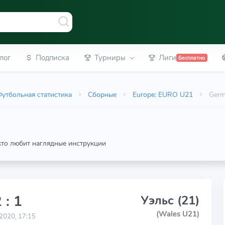
лог
Подписка
Турниры
Лиги
Бесплатно
утбольная статистика
Сборные
Europe: EURO U21
Germ
 кто любит наглядные инструкции
 : 1
Уэльс (21)
(Wales U21)
2020, 17:15