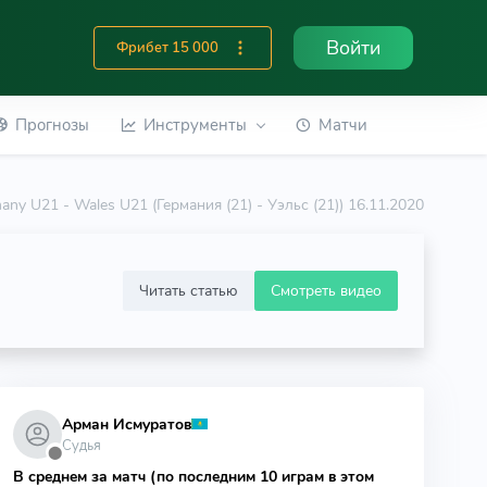
Войти
Фрибет 15 000
Прогнозы
Инструменты
Матчи
any U21 - Wales U21 (Германия (21) - Уэльс (21)) 16.11.2020
Читать статью
Смотреть видео
Арман Исмуратов
Судья
⬤
В среднем за матч (по последним 10 играм в этом