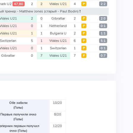
ark U2
2
2
Wales U21
4
47,80
Р
2:2
вый тренер - Matthew Jones
(старый - Paul Bodin)
❗️
Wales U21
2
0
Gibraltar
2
Р
2:0
Wales U21
0
1
Netherland
1
Р
0:1
Wales U21
1
1
Bulgaria U
2
Р
1:1
Switzerlan
5
1
Wales U21
6
Р
5:1
Wales U21
0
1
Switzerlan
1
Р
0:1
Gibraltar
0
7
Wales U21
7
Р
0:7
Обе забили
10/20
(Голы)
Первые получили очко
8/20
(Голы)
оперник первым получил
12/20
очко (Голы)