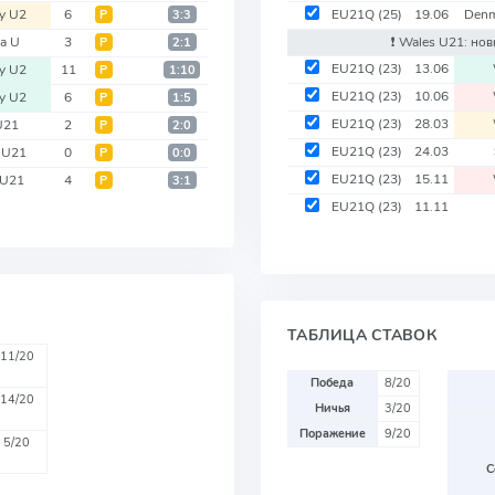
y U2
6
EU21Q
(25)
19.06
Denm
Р
3:3
ia U
3
❗️ Wales U21: но
Р
2:1
EU21Q
(23)
13.06
y U2
11
Р
1:10
EU21Q
(23)
10.06
y U2
6
Р
1:5
EU21Q
(23)
28.03
 U21
2
Р
2:0
EU21Q
(23)
24.03
 U21
0
Р
0:0
EU21Q
(23)
15.11
 U21
4
Р
3:1
EU21Q
(23)
11.11
ТАБЛИЦА СТАВОК
11/20
Победа
8/20
14/20
Ничья
3/20
Поражение
9/20
5/20
С