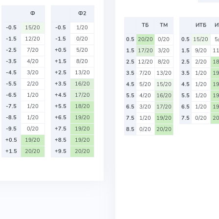
Ф
Ф2
ТБ
ТМ
ИТБ
И
-0.5
15/20
-0.5
1/20
-1.5
12/20
-1.5
0/20
0.5
20/20
0/20
0.5
15/20
5
-2.5
7/20
+0.5
5/20
1.5
17/20
3/20
1.5
9/20
11
-3.5
4/20
+1.5
8/20
2.5
12/20
8/20
2.5
2/20
18
-4.5
3/20
+2.5
13/20
3.5
7/20
13/20
3.5
1/20
19
-5.5
2/20
+3.5
16/20
4.5
5/20
15/20
4.5
1/20
19
-6.5
1/20
+4.5
17/20
5.5
4/20
16/20
5.5
1/20
19
-7.5
1/20
+5.5
18/20
6.5
3/20
17/20
6.5
1/20
19
-8.5
1/20
+6.5
19/20
7.5
1/20
19/20
7.5
0/20
20
-9.5
0/20
+7.5
19/20
8.5
0/20
20/20
+0.5
19/20
+8.5
19/20
+1.5
20/20
+9.5
20/20