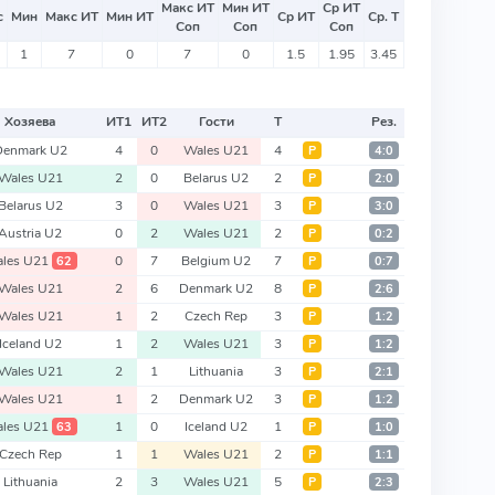
Макс ИТ
Мин ИТ
Ср ИТ
с
Мин
Макс ИТ
Мин ИТ
Ср ИТ
Ср. Т
Соп
Соп
Соп
1
7
0
7
0
1.5
1.95
3.45
Хозяева
ИТ
1
ИТ
2
Гости
Т
Рез.
Denmark U2
4
0
Wales U21
4
Р
4:0
Wales U21
2
0
Belarus U2
2
Р
2:0
Belarus U2
3
0
Wales U21
3
Р
3:0
Austria U2
0
2
Wales U21
2
Р
0:2
les U21
0
7
Belgium U2
7
62
Р
0:7
Wales U21
2
6
Denmark U2
8
Р
2:6
Wales U21
1
2
Czech Rep
3
Р
1:2
Iceland U2
1
2
Wales U21
3
Р
1:2
Wales U21
2
1
Lithuania
3
Р
2:1
Wales U21
1
2
Denmark U2
3
Р
1:2
les U21
1
0
Iceland U2
1
63
Р
1:0
Czech Rep
1
1
Wales U21
2
Р
1:1
Lithuania
2
3
Wales U21
5
Р
2:3