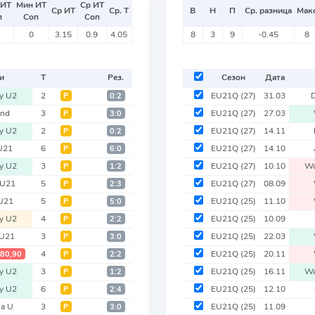
 ИТ
Мин ИТ
Ср ИТ
Ср ИТ
Ср. Т
В
Н
П
Ср. разница
Мак
п
Соп
Соп
0
3.15
0.9
4.05
8
3
9
-0.45
8
и
Т
Рез.
Сезон
Дата
y U2
2
EU21Q
(27)
31.03
Р
0:2
and
3
EU21Q
(27)
27.03
Р
3:0
y U2
2
EU21Q
(27)
14.11
Р
0:2
U21
6
EU21Q
(27)
14.10
Р
6:0
y U2
3
EU21Q
(27)
10.10
Wa
Р
1:2
 U21
5
EU21Q
(27)
08.09
Р
2:3
 U21
5
EU21Q
(25)
11.10
Р
5:0
y U2
4
EU21Q
(25)
10.09
Р
2:2
 U21
3
EU21Q
(25)
22.03
Р
3:0
4
EU21Q
(25)
20.11
80,90
Р
2:2
y U2
3
EU21Q
(25)
16.11
Wa
Р
1:2
y U2
6
EU21Q
(25)
12.10
Р
2:4
ia U
3
EU21Q
(25)
11.09
Р
3:0