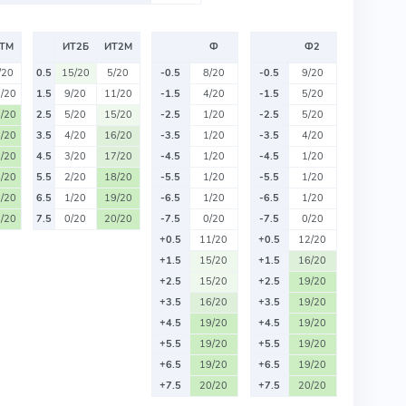
ТМ
ИТ2Б
ИТ2М
Ф
Ф2
/20
0.5
15/20
5/20
-0.5
8/20
-0.5
9/20
/20
1.5
9/20
11/20
-1.5
4/20
-1.5
5/20
/20
2.5
5/20
15/20
-2.5
1/20
-2.5
5/20
/20
3.5
4/20
16/20
-3.5
1/20
-3.5
4/20
/20
4.5
3/20
17/20
-4.5
1/20
-4.5
1/20
/20
5.5
2/20
18/20
-5.5
1/20
-5.5
1/20
/20
6.5
1/20
19/20
-6.5
1/20
-6.5
1/20
/20
7.5
0/20
20/20
-7.5
0/20
-7.5
0/20
+0.5
11/20
+0.5
12/20
+1.5
15/20
+1.5
16/20
+2.5
15/20
+2.5
19/20
+3.5
16/20
+3.5
19/20
+4.5
19/20
+4.5
19/20
+5.5
19/20
+5.5
19/20
+6.5
19/20
+6.5
19/20
+7.5
20/20
+7.5
20/20