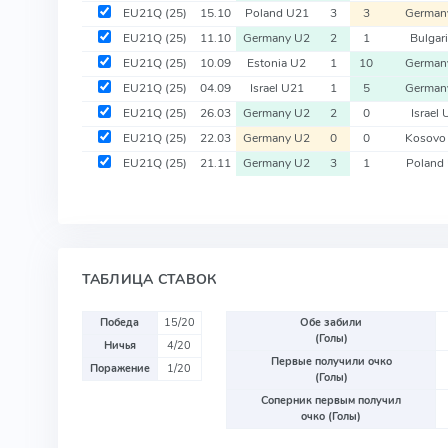
EU21Q
(25)
15.10
Poland U21
3
3
German
EU21Q
(25)
11.10
Germany U2
2
1
Bulgar
EU21Q
(25)
10.09
Estonia U2
1
10
German
EU21Q
(25)
04.09
Israel U21
1
5
German
EU21Q
(25)
26.03
Germany U2
2
0
Israel
EU21Q
(25)
22.03
Germany U2
0
0
Kosovo
EU21Q
(25)
21.11
Germany U2
3
1
Poland
ТАБЛИЦА СТАВОК
Победа
15/20
Обе забили
(Голы)
Ничья
4/20
Первые получили очко
Поражение
1/20
(Голы)
Соперник первым получил
очко (Голы)