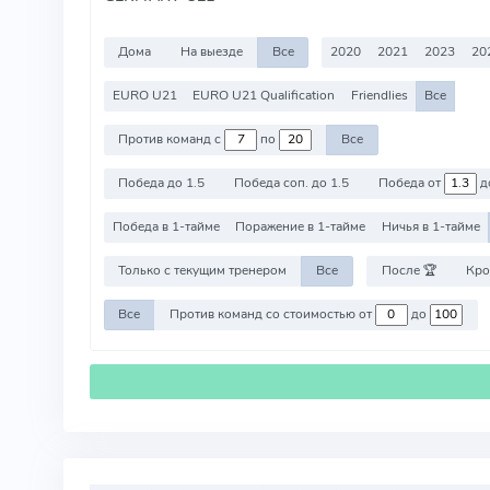
Дома
На выезде
Все
2020
2021
2023
20
EURO U21
EURO U21 Qualification
Friendlies
Все
Против команд с
по
Все
Победа до 1.5
Победа соп. до 1.5
Победа от
д
Победа в 1-тайме
Поражение в 1-тайме
Ничья в 1-тайме
Только с текущим тренером
Все
После 🏆
Кро
Все
Против команд со стоимостью от
до