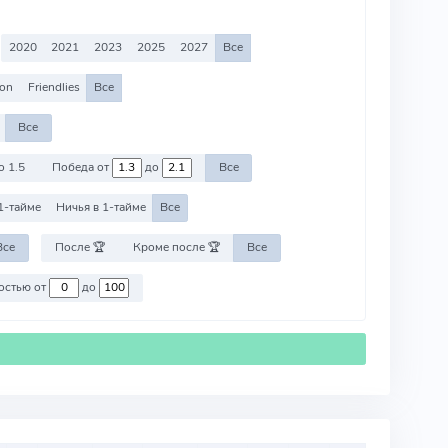
2020
2021
2023
2025
2027
Все
ion
Friendlies
Все
Все
о 1.5
Победа от
до
Все
1-тайме
Ничья в 1-тайме
Все
Все
После 🏆
Кроме после 🏆
Все
Против команд со стоимостью от
до