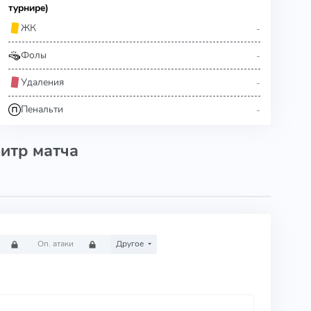
турнире)
-
ЖК
-
Фолы
-
Удаления
-
Пенальти
итр матча
Оп. атаки
Другое