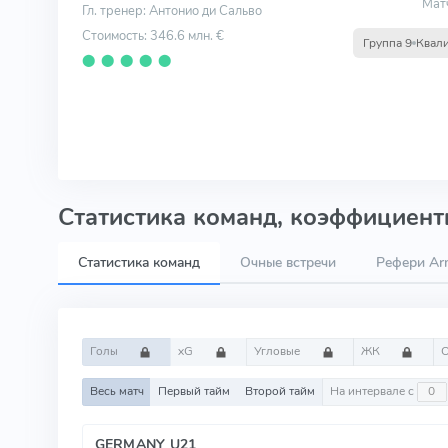
Мат
Гл. тренер: Антонио ди Сальво
Стоимость: 346.6 млн. €
Группа 9
Квал
⬤
⬤
⬤
⬤
⬤
Статистика команд, коэффициенты
Статистика команд
Очные встречи
Рефери Ar
Голы
xG
Угловые
ЖК
Весь матч
Первый тайм
Второй тайм
На интервале с
GERMANY U21