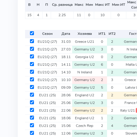
Макс
В
Н
П
Ср. разница
Макс
Мин
Макс ИТ
Мин ИТ
Со
15
4
1
2.25
11
0
10
0
3
Сезон
Дата
Хозяева
ИТ
1
ИТ
2
Гост
EU21Q
(27)
31.03
Greece U21
0
2
German
EU21Q
(27)
27.03
Germany U2
3
0
N Irel
EU21Q
(27)
18.11
Georgia U2
0
2
German
EU21Q
(27)
14.11
Germany U2
6
0
Malta 
EU21Q
(27)
14.10
N Ireland
1
2
German
EU21Q
(27)
10.10
Germany U2
2
3
Greece
EU21Q
(27)
09.09
Germany U2
5
0
Latvia
EU21
(25)
28.06
England U2
2
2
German
EU21
(25)
25.06
Germany U2
3
0
France
EU21
(25)
22.06
Germany U2
2
2
Italy U21
EU21
(25)
18.06
England U2
1
2
German
EU21
(25)
15.06
Czech Rep
2
4
German
EU21
(25)
12.06
Germany U2
3
0
Sloven