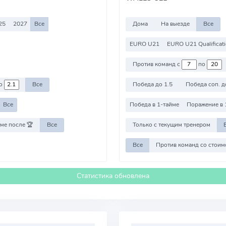
25
2027
Все
Дома
На выезде
Все
EURO U21
EURO U21 Qualificat
Против команд с
по
о
Все
Победа до 1.5
Победа соп. д
Все
Победа в 1-тайме
Поражение в 
ме после 🏆
Все
Только с текущим тренером
Все
Статистика обновлена