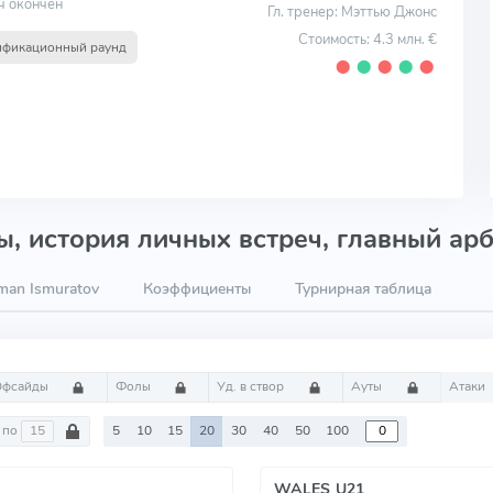
ч окончен
Гл. тренер: Мэттью Джонс
Стоимость: 4.3 млн. €
ификационный раунд
⬤
⬤
⬤
⬤
⬤
, история личных встреч, главный арб
man Ismuratov
Коэффициенты
Турнирная таблица
Офсайды
Фолы
Уд. в створ
Ауты
Атаки
по
5
10
15
20
30
40
50
100
WALES U21