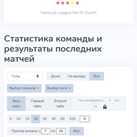
⬤
⬤
⬤
⬤
⬤
National League North South
Статистика команды и
результаты последних
матчей
Дома
На выезде
Все
Выбор сезонов
Выбор лиги
На интервале с
по
Весь
Первый
Второй
матч
тайм
тайм
5
10
15
20
30
40
50
100
Против команд с
по
Все