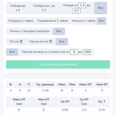
Победа от
до
Победа до
Победа соп. до
Все
1.5
1.5
Победа в 1-тайме
Поражение в 1-тайме
Ничья в 1-тайме
Все
Только с текущим тренером
Все
После 🏆
Кроме после 🏆
Все
Все
Против команд со стоимостью от
до
Статистика обновлена
В
Н
П
Ср. разница
Макс
Мин
Макс ИТ
Мин ИТ
2
5
13
-1.45
8
0
2
0
Макс ИТ
Мин ИТ
Ср ИТ
Ср ИТ
Ср. Т
Соп
Соп
Соп
8
0
0.85
2.3
3.15