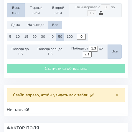
На интервале с
по
Весь
Первый
Второй
матч
тайм
тайм
Дома
На выезде
Все
5
10
15
20
30
40
50
100
Победа от
до
Победа до
Победа соп. до
Все
1.5
1.5
Статистика обновлена
×
Свайп вправо, чтобы увидеть всю таблицу!
Нет матчей!
ФАКТОР ПОЛЯ