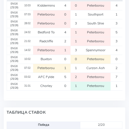
ENG6
Kiddermins
4
0
Peterborou
4
10.03
(25/26)
ENG6
Peterborou
0
1
Southport
1
07.03
(25/26)
ENG6
Peterborou
0
3
South Shie
3
28.02
(25/26)
ENG6
Bedford To
4
1
Peterborou
5
24.02
(25/26)
ENG6
Radcliffe
2
1
Peterborou
3
21.02
(25/26)
ENG6
Peterborou
1
3
Spennymoor
4
14.02
(25/26)
ENG6
Buxton
0
0
Peterborou
0
10.02
(25/26)
ENG6
Peterborou
1
1
Curzon Ash
2
07.02
(25/26)
ENG6
AFC Fylde
5
2
Peterborou
7
03.02
(25/26)
ENG6
Chorley
0
1
Peterborou
1
31.01
(25/26)
ТАБЛИЦА СТАВОК
Победа
2/20