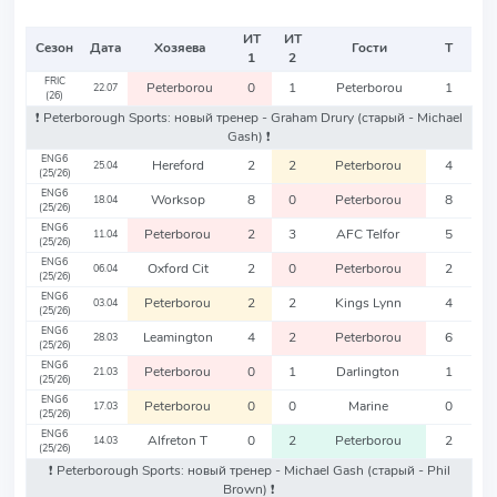
ИТ
ИТ
Сезон
Дата
Хозяева
Гости
Т
1
2
FRIC
Peterborou
0
1
Peterborou
1
22.07
(26)
❗️ Peterborough Sports: новый тренер - Graham Drury
(старый - Michael
Gash)
❗️
ENG6
Hereford
2
2
Peterborou
4
25.04
(25/26)
ENG6
Worksop
8
0
Peterborou
8
18.04
(25/26)
ENG6
Peterborou
2
3
AFC Telfor
5
11.04
(25/26)
ENG6
Oxford Cit
2
0
Peterborou
2
06.04
(25/26)
ENG6
Peterborou
2
2
Kings Lynn
4
03.04
(25/26)
ENG6
Leamington
4
2
Peterborou
6
28.03
(25/26)
ENG6
Peterborou
0
1
Darlington
1
21.03
(25/26)
ENG6
Peterborou
0
0
Marine
0
17.03
(25/26)
ENG6
Alfreton T
0
2
Peterborou
2
14.03
(25/26)
❗️ Peterborough Sports: новый тренер - Michael Gash
(старый - Phil
Brown)
❗️