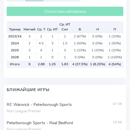
Статистика обновлена
Ср. ИТ
Турнир
Матчей
Ср. Т
Ср. ИТ
Соп
В
Н
П
2023/24
3
2
1
1
2 (67%)
0 (0%)
1 (33%)
2024
2
4.5
3
1.5
1 (50%)
0 (0%)
1 (50%)
2025
3
4
1
3
1 (33%)
1 (33%)
1 (33%)
2026
1
1
0
1
0 (0%)
0 (0%)
1 (100%)
Итого
9
2.88
1.25
1.63
4 (37.5%)
1 (8.25%)
4 (54%)
БЛИЖАЙШИЕ ИГРЫ
RC Warwick - Peterborough Sports
07.08
Non League Premier
Peterborough Sports - Real Bedford
10.08
Non League Premier