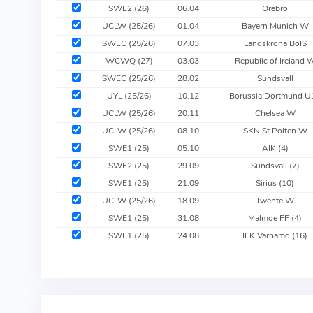
SWE2 (26)
06.04
Orebro
UCLW (25/26)
01.04
Bayern Munich W
SWEC (25/26)
07.03
Landskrona BoIS
WCWQ (27)
03.03
Republic of Ireland 
SWEC (25/26)
28.02
Sundsvall
UYL (25/26)
10.12
Borussia Dortmund U
UCLW (25/26)
20.11
Chelsea W
UCLW (25/26)
08.10
SKN St Polten W
SWE1 (25)
05.10
AIK
(4)
SWE2 (25)
29.09
Sundsvall
(7)
SWE1 (25)
21.09
Sirius
(10)
UCLW (25/26)
18.09
Twente W
SWE1 (25)
31.08
Malmoe FF
(4)
SWE1 (25)
24.08
IFK Varnamo
(16)