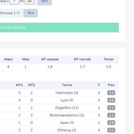
Против команд с
по
Все
 больше 1.7)
Все
ика обновлена
Макс
Мин
ИТ хозяев
ИТ гостей
Тотал
6
1
1.8
1.7
3.5
ИТ
1
ИТ
2
Гости
Т
Рез.
3
2
Hammarby
(3)
5
3:2
4
0
Lyon W
4
4:0
1
1
Degerfors
(11)
2
1:1
1
2
Brommapojkarna
(12)
3
1:2
1
0
Spain W
1
1:0
2
2
Elfsborg
(3)
4
2:2