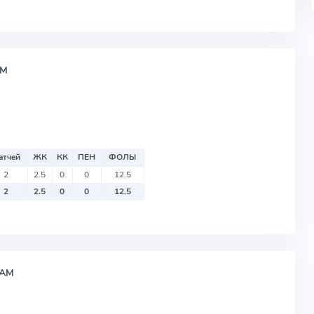
АМ
атчей
ЖК
КК
ПЕН
ФОЛЫ
2
2.5
0
0
12.5
2
2.5
0
0
12.5
РАМ