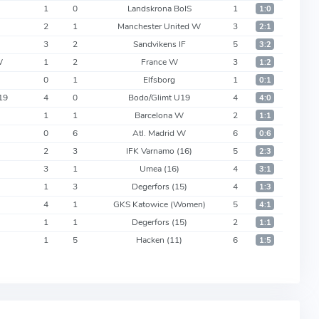
1
0
Landskrona BoIS
1
1:0
2
1
Manchester United W
3
2:1
3
2
Sandvikens IF
5
3:2
W
1
2
France W
3
1:2
0
1
Elfsborg
1
0:1
19
4
0
Bodo/Glimt U19
4
4:0
1
1
Barcelona W
2
1:1
0
6
Atl. Madrid W
6
0:6
2
3
IFK Varnamo
(16)
5
2:3
3
1
Umea
(16)
4
3:1
1
3
Degerfors
(15)
4
1:3
4
1
GKS Katowice (Women)
5
4:1
1
1
Degerfors
(15)
2
1:1
1
5
Hacken
(11)
6
1:5