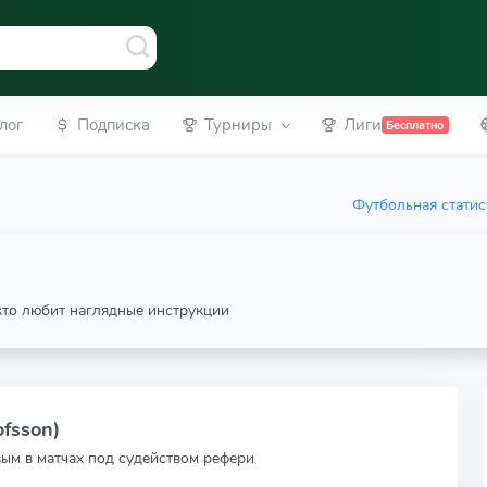
лог
Подписка
Турниры
Лиги
Бесплатно
Футбольная статис
 кто любит наглядные инструкции
fsson)
вым в матчах под судейством рефери