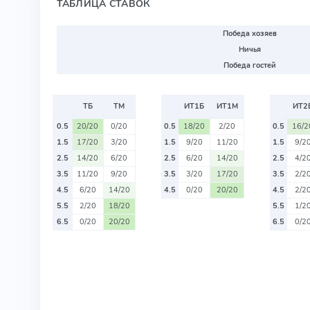
ТАБЛИЦА СТАВОК
Победа хозяев
Ничья
Победа гостей
ТБ
ТМ
ИТ1Б
ИТ1М
ИТ2
0.5
20/20
0/20
0.5
18/20
2/20
0.5
16/2
1.5
17/20
3/20
1.5
9/20
11/20
1.5
9/2
2.5
14/20
6/20
2.5
6/20
14/20
2.5
4/2
3.5
11/20
9/20
3.5
3/20
17/20
3.5
2/2
4.5
6/20
14/20
4.5
0/20
20/20
4.5
2/2
5.5
2/20
18/20
5.5
1/2
6.5
0/20
20/20
6.5
0/2