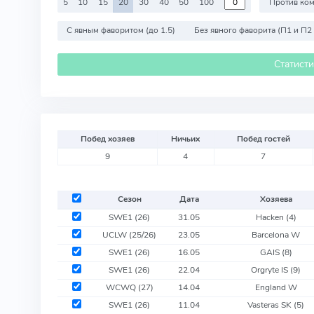
5
10
15
20
30
40
50
100
С явным фаворитом (до 1.5)
Без явного фаворита (П1 и П2
Статист
Побед хозяев
Ничьих
Побед гостей
9
4
7
Сезон
Дата
Хозяева
SWE1 (26)
31.05
Hacken
(4)
UCLW (25/26)
23.05
Barcelona W
SWE1 (26)
16.05
GAIS
(8)
SWE1 (26)
22.04
Orgryte IS
(9)
WCWQ (27)
14.04
England W
SWE1 (26)
11.04
Vasteras SK
(5)