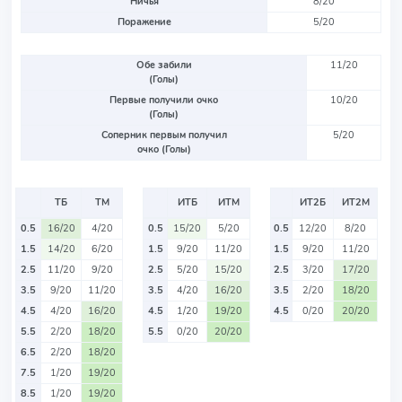
Ничья
8/20
Поражение
5/20
Обе забили
11/20
(Голы)
Первые получили очко
10/20
(Голы)
Соперник первым получил
5/20
очко (Голы)
ТБ
ТМ
ИТБ
ИТМ
ИТ2Б
ИТ2М
0.5
16/20
4/20
0.5
15/20
5/20
0.5
12/20
8/20
1.5
14/20
6/20
1.5
9/20
11/20
1.5
9/20
11/20
2.5
11/20
9/20
2.5
5/20
15/20
2.5
3/20
17/20
3.5
9/20
11/20
3.5
4/20
16/20
3.5
2/20
18/20
4.5
4/20
16/20
4.5
1/20
19/20
4.5
0/20
20/20
5.5
2/20
18/20
5.5
0/20
20/20
6.5
2/20
18/20
7.5
1/20
19/20
8.5
1/20
19/20