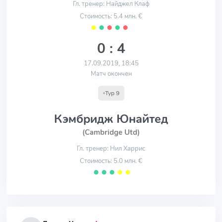
Гл. тренер: Найджел Клаф
Стоимость: 5.4 млн. €
⬤
⬤
⬤
⬤
⬤
0 : 4
17.09.2019, 18:45
Матч окончен
Тур 9
Кэмбридж Юнайтед
(Cambridge Utd)
Гл. тренер: Нил Харрис
Стоимость: 5.0 млн. €
⬤
⬤
⬤
⬤
⬤