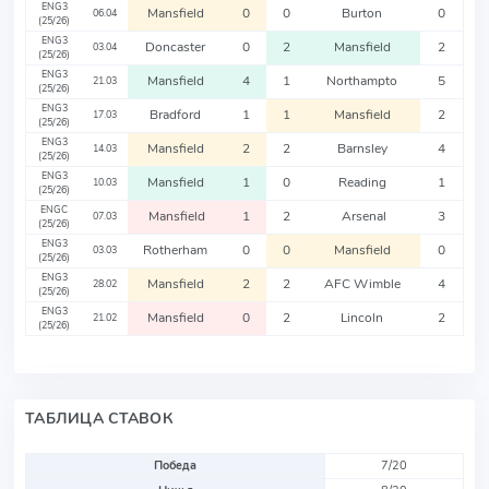
ENG3
Mansfield
0
0
Burton
0
06.04
(25/26)
ENG3
Doncaster
0
2
Mansfield
2
03.04
(25/26)
ENG3
Mansfield
4
1
Northampto
5
21.03
(25/26)
ENG3
Bradford
1
1
Mansfield
2
17.03
(25/26)
ENG3
Mansfield
2
2
Barnsley
4
14.03
(25/26)
ENG3
Mansfield
1
0
Reading
1
10.03
(25/26)
ENGC
Mansfield
1
2
Arsenal
3
07.03
(25/26)
ENG3
Rotherham
0
0
Mansfield
0
03.03
(25/26)
ENG3
Mansfield
2
2
AFC Wimble
4
28.02
(25/26)
ENG3
Mansfield
0
2
Lincoln
2
21.02
(25/26)
ТАБЛИЦА СТАВОК
Победа
7/20