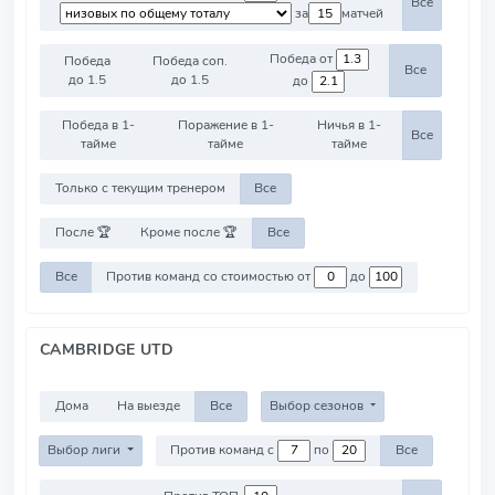
Все
за
матчей
Победа от
Победа
Победа соп.
Все
до 1.5
до 1.5
до
Победа в 1-
Поражение в 1-
Ничья в 1-
Все
тайме
тайме
тайме
Только с текущим тренером
Все
После 🏆
Кроме после 🏆
Все
Все
Против команд со стоимостью от
до
CAMBRIDGE UTD
Дома
На выезде
Все
Выбор сезонов
Выбор лиги
Против команд с
по
Все