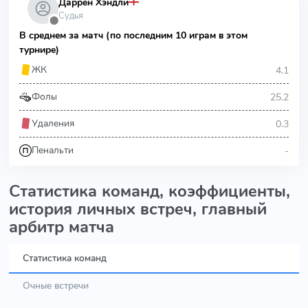
Даррен Хэндли
Судья
⬤
В среднем за матч (по последним 10 играм в этом
турнире)
4.1
ЖК
25.2
Фолы
0.3
Удаления
-
Пенальти
Статистика команд, коэффициенты,
история личных встреч, главный
арбитр матча
Статистика команд
Очные встречи