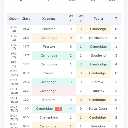
ИТ
ИТ
Сезон
Дата
Хозяева
Гости
Т
1
2
FRIC
Norwich
0
0
Cambridge
0
04.08
(26)
FRIC
Cambridge
0
0
Northampto
0
28.07
(26)
FRIC
Preston
0
1
Cambridge
1
24.07
(26)
FRIC
Cambridge
2
1
Southend
3
14.07
(26)
FRIC
Cambridge
1
3
Cambridge
4
11.07
(26)
ENG4
Crewe
0
0
Cambridge
0
02.05
(25/26)
ENG4
Cambridge
3
0
Barrow
3
25.04
(25/26)
ENG4
Cambridge
1
2
Grimsby
3
21.04
(25/26)
ENG4
Bromley
0
0
Cambridge
0
16.04
(25/26)
ENG4
Cambridge
4
0
Notts Coun
4
40
11.04
(25/26)
ENG4
Cheltenham
1
1
Cambridge
2
06.04
(25/26)
ENG4
Cambridge
1
1
Swindon
2
02.04