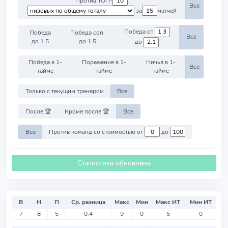
Против ТОП-
Все
за
матчей
Победа от
Победа
Победа соп.
Все
до 1.5
до 1.5
до
Победа в 1-
Поражение в 1-
Ничья в 1-
Все
тайме
тайме
тайме
Только с текущим тренером
Все
После 🏆
Кроме после 🏆
Все
Все
Против команд со стоимостью от
до
Статистика обновлена
В
Н
П
Ср. разница
Макс
Мин
Макс ИТ
Мин ИТ
7
8
5
0.4
9
0
5
0