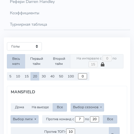
Рефери Darren Handley
Коэффициенты
Турнирная таблица
На интервале с
по
Весь
Первый
Второй
матч
тайм
тайм
5
10
15
20
30
40
50
100
MANSFIELD
Дома
На выезде
Все
Выбор сезонов
Выбор лиги
Против команд с
по
Все
Против ТОП-