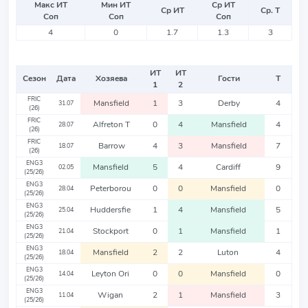
Макс ИТ
Мин ИТ
Ср ИТ
Ср ИТ
Ср. Т
Соп
Соп
Соп
4
0
1.7
1.3
3
ИТ
ИТ
Сезон
Дата
Хозяева
Гости
Т
1
2
FRIC
Mansfield
1
3
Derby
4
31.07
(26)
FRIC
Alfreton T
0
4
Mansfield
4
28.07
(26)
FRIC
Barrow
4
3
Mansfield
7
18.07
(26)
ENG3
Mansfield
5
4
Cardiff
9
02.05
(25/26)
ENG3
Peterborou
0
0
Mansfield
0
28.04
(25/26)
ENG3
Huddersfie
1
4
Mansfield
5
25.04
(25/26)
ENG3
Stockport
0
1
Mansfield
1
21.04
(25/26)
ENG3
Mansfield
2
2
Luton
4
18.04
(25/26)
ENG3
Leyton Ori
0
0
Mansfield
0
14.04
(25/26)
ENG3
Wigan
2
1
Mansfield
3
11.04
(25/26)