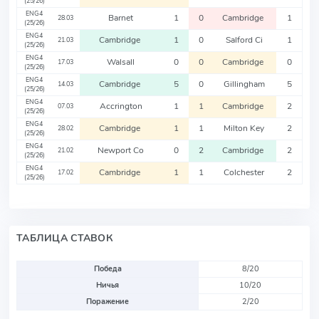
(25/26)
ENG4
Barnet
1
0
Cambridge
1
28.03
(25/26)
ENG4
Cambridge
1
0
Salford Ci
1
21.03
(25/26)
ENG4
Walsall
0
0
Cambridge
0
17.03
(25/26)
ENG4
Cambridge
5
0
Gillingham
5
14.03
(25/26)
ENG4
Accrington
1
1
Cambridge
2
07.03
(25/26)
ENG4
Cambridge
1
1
Milton Key
2
28.02
(25/26)
ENG4
Newport Co
0
2
Cambridge
2
21.02
(25/26)
ENG4
Cambridge
1
1
Colchester
2
17.02
(25/26)
ТАБЛИЦА СТАВОК
Победа
8/20
Ничья
10/20
Поражение
2/20