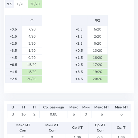
9.5
0/20
20/20
Ф
Ф2
-0.5
7/20
-0.5
5/20
-1.5
4/20
-1.5
2/20
-2.5
3/20
-2.5
0/20
-3.5
1/20
+0.5
13/20
-4.5
0/20
+1.5
16/20
+0.5
15/20
+2.5
17/20
+1.5
18/20
+3.5
19/20
+2.5
20/20
+4.5
20/20
В
Н
П
Ср. разница
Макс
Мин
Макс ИТ
Мин ИТ
8
10
2
0.85
5
0
5
0
Макс ИТ
Мин ИТ
Ср ИТ
Ср ИТ
Ср. Т
Соп
Соп
Соп
2
0
1.35
0.5
1.85