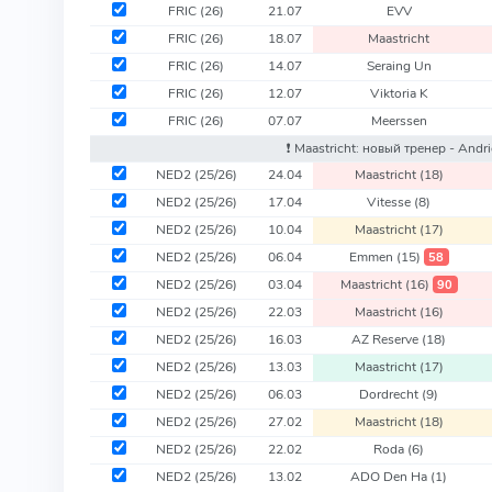
FRIC
(26)
21.07
EVV
FRIC
(26)
18.07
Maastricht
FRIC
(26)
14.07
Seraing Un
FRIC
(26)
12.07
Viktoria K
FRIC
(26)
07.07
Meerssen
❗️ Maastricht: новый тренер - Andr
NED2
(25/26)
24.04
Maastricht
(18)
NED2
(25/26)
17.04
Vitesse
(8)
NED2
(25/26)
10.04
Maastricht
(17)
NED2
(25/26)
06.04
Emmen
(15)
58
NED2
(25/26)
03.04
Maastricht
(16)
90
NED2
(25/26)
22.03
Maastricht
(16)
NED2
(25/26)
16.03
AZ Reserve
(18)
NED2
(25/26)
13.03
Maastricht
(17)
NED2
(25/26)
06.03
Dordrecht
(9)
NED2
(25/26)
27.02
Maastricht
(18)
NED2
(25/26)
22.02
Roda
(6)
NED2
(25/26)
13.02
ADO Den Ha
(1)