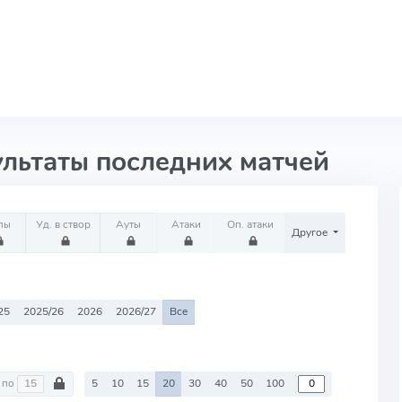
ультаты последних матчей
лы
Уд. в створ
Ауты
Атаки
Оп. атаки
Другое
25
2025/26
2026
2026/27
Все
по
5
10
15
20
30
40
50
100