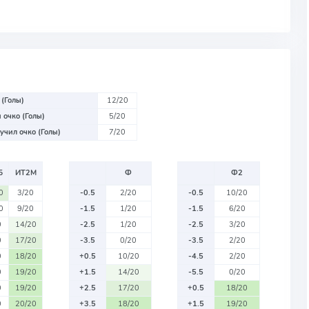
 (Голы)
12/20
 очко (Голы)
5/20
учил очко (Голы)
7/20
Б
ИТ2М
Ф
Ф2
0
3/20
-0.5
2/20
-0.5
10/20
0
9/20
-1.5
1/20
-1.5
6/20
0
14/20
-2.5
1/20
-2.5
3/20
0
17/20
-3.5
0/20
-3.5
2/20
0
18/20
+0.5
10/20
-4.5
2/20
0
19/20
+1.5
14/20
-5.5
0/20
0
19/20
+2.5
17/20
+0.5
18/20
0
20/20
+3.5
18/20
+1.5
19/20