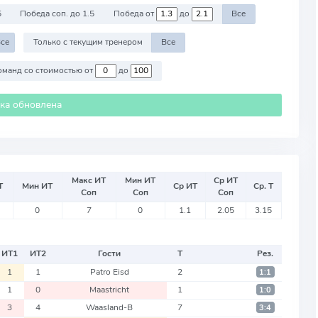
5
Победа соп. до 1.5
Победа от
до
Все
се
Только с текущим тренером
Все
Против команд со стоимостью от
до
ика обновлена
Макс ИТ
Мин ИТ
Ср ИТ
Т
Мин ИТ
Ср ИТ
Ср. Т
Соп
Соп
Соп
0
7
0
1.1
2.05
3.15
ИТ
1
ИТ
2
Гости
Т
Рез.
1
1
Patro Eisd
2
1:1
1
0
Maastricht
1
1:0
3
4
Waasland-B
7
3:4