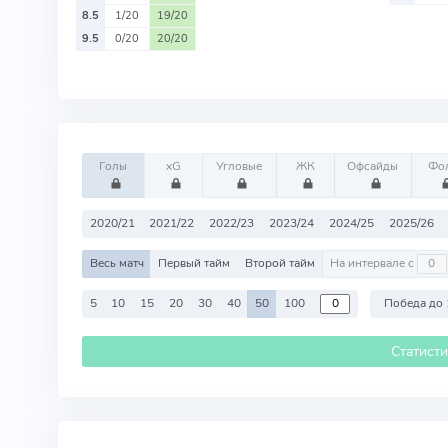
8.5
1/20
19/20
9.5
0/20
20/20
Голы
xG
Угловые
ЖК
Офсайды
Фо
2020/21
2021/22
2022/23
2023/24
2024/25
2025/26
Весь матч
Первый тайм
Второй тайм
На интервале с
5
10
15
20
30
40
50
100
Победа до 
Статист