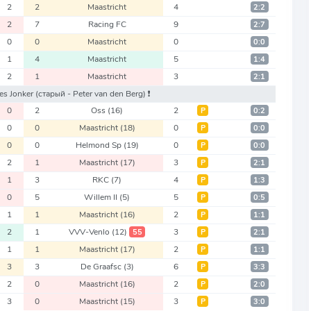
2
2
Maastricht
4
2:2
2
7
Racing FC
9
2:7
0
0
Maastricht
0
0:0
1
4
Maastricht
5
1:4
2
1
Maastricht
3
2:1
ies Jonker
(старый - Peter van den Berg)
❗️
0
2
Oss
(16)
2
Р
0:2
0
0
Maastricht
(18)
0
Р
0:0
0
0
Helmond Sp
(19)
0
Р
0:0
2
1
Maastricht
(17)
3
Р
2:1
1
3
RKC
(7)
4
Р
1:3
0
5
Willem II
(5)
5
Р
0:5
1
1
Maastricht
(16)
2
Р
1:1
2
1
VVV-Venlo
(12)
3
55
Р
2:1
1
1
Maastricht
(17)
2
Р
1:1
3
3
De Graafsc
(3)
6
Р
3:3
2
0
Maastricht
(16)
2
Р
2:0
3
0
Maastricht
(15)
3
Р
3:0