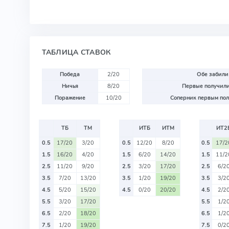
ТАБЛИЦА СТАВОК
Победа
2/20
Обе забили
Ничья
8/20
Первые получили
Поражение
10/20
Соперник первым пол
ТБ
ТМ
ИТБ
ИТМ
ИТ2
0.5
17/20
3/20
0.5
12/20
8/20
0.5
17/2
1.5
16/20
4/20
1.5
6/20
14/20
1.5
11/2
2.5
11/20
9/20
2.5
3/20
17/20
2.5
6/2
3.5
7/20
13/20
3.5
1/20
19/20
3.5
3/2
4.5
5/20
15/20
4.5
0/20
20/20
4.5
2/2
5.5
3/20
17/20
5.5
1/2
6.5
2/20
18/20
6.5
1/2
7.5
1/20
19/20
7.5
0/2