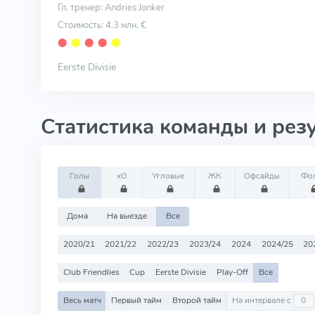
Гл. тренер: Andries Jonker
Стоимость: 4.3 млн. €
⬤
⬤
⬤
⬤
⬤
Eerste Divisie
Статистика команды и рез
Голы
xG
Угловые
ЖК
Офсайды
Фо
Дома
На выезде
Все
2020/21
2021/22
2022/23
2023/24
2024
2024/25
20
Club Friendlies
Cup
Eerste Divisie
Play-Off
Все
Весь матч
Первый тайм
Второй тайм
На интервале с