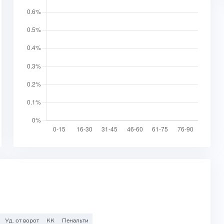
Уд. от ворот
КК
Пенальти