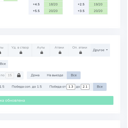
+4.5
18/20
+2.5
19/20
+5.5
20/20
+3.5
20/20
лы
Уд. в створ
Ауты
Атаки
Оп. атаки
Другое
Все
по
Дома
На выезде
Все
1.5
Победа соп. до 1.5
Победа от
до
Все
ика обновлена