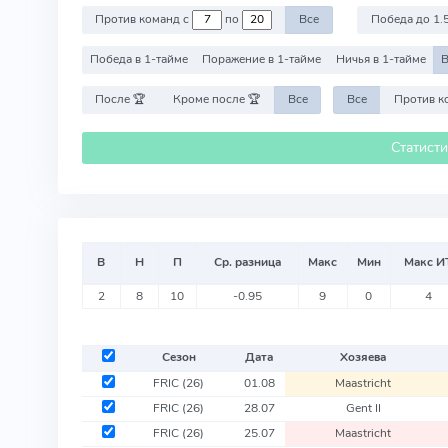
Против команд с
по
Все
Победа до 1.
Победа в 1-тайме
Поражение в 1-тайме
Ничья в 1-тайме
В
После 🏆
Кроме после 🏆
Все
Все
Статист
В
Н
П
Ср. разница
Макс
Мин
Макс И
2
8
10
-0.95
9
0
4
Сезон
Дата
Хозяева
FRIC
(26)
01.08
Maastricht
FRIC
(26)
28.07
Gent II
FRIC
(26)
25.07
Maastricht