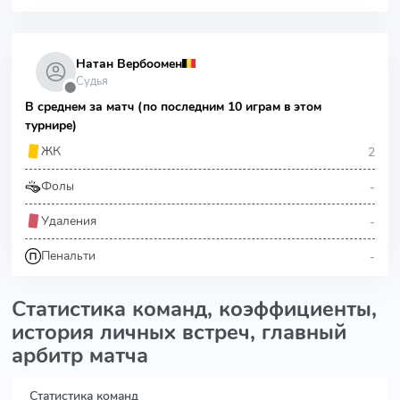
Натан Вербоомен
Судья
⬤
В среднем за матч (по последним 10 играм в этом
турнире)
2
ЖК
-
Фолы
-
Удаления
-
Пенальти
Статистика команд, коэффициенты,
история личных встреч, главный
арбитр матча
Статистика команд