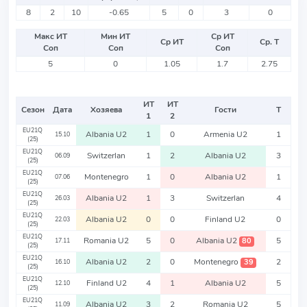
8
2
10
-0.65
5
0
3
0
Макс ИТ
Мин ИТ
Ср ИТ
Ср ИТ
Ср. Т
Соп
Соп
Соп
5
0
1.05
1.7
2.75
ИТ
ИТ
Сезон
Дата
Хозяева
Гости
Т
1
2
EU21Q
Albania U2
1
0
Armenia U2
1
15.10
(25)
EU21Q
Switzerlan
1
2
Albania U2
3
06.09
(25)
EU21Q
Montenegro
1
0
Albania U2
1
07.06
(25)
EU21Q
Albania U2
1
3
Switzerlan
4
26.03
(25)
EU21Q
Albania U2
0
0
Finland U2
0
22.03
(25)
EU21Q
Romania U2
5
0
Albania U2
5
80
17.11
(25)
EU21Q
Albania U2
2
0
Montenegro
2
39
16.10
(25)
EU21Q
Finland U2
4
1
Albania U2
5
12.10
(25)
EU21Q
Albania U2
3
2
Romania U2
5
11.09