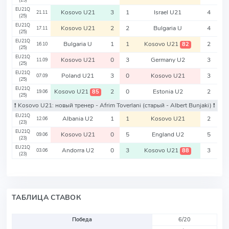
(25)
EU21Q
Kosovo U21
3
1
Israel U21
4
21.11
(25)
EU21Q
Kosovo U21
2
2
Bulgaria U
4
17.11
(25)
EU21Q
Bulgaria U
1
1
Kosovo U21
2
82
16.10
(25)
EU21Q
Kosovo U21
0
3
Germany U2
3
11.09
(25)
EU21Q
Poland U21
3
0
Kosovo U21
3
07.09
(25)
EU21Q
Kosovo U21
2
0
Estonia U2
2
85
19.06
(25)
❗️ Kosovo U21: новый тренер - Afrim Toverlani
(старый - Albert Bunjaki)
❗️
EU21Q
Albania U2
1
1
Kosovo U21
2
12.06
(23)
EU21Q
Kosovo U21
0
5
England U2
5
09.06
(23)
EU21Q
Andorra U2
0
3
Kosovo U21
3
88
03.06
(23)
ТАБЛИЦА СТАВОК
Победа
6/20