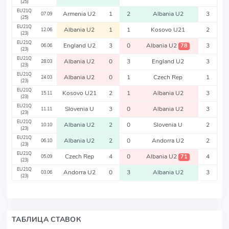
(25)
EU21Q
Armenia U2
1
2
Albania U2
3
07.09
(25)
EU21Q
Albania U2
1
1
Kosovo U21
2
12.06
(23)
EU21Q
England U2
3
0
Albania U2
3
78
06.06
(23)
EU21Q
Albania U2
0
3
England U2
3
28.03
(23)
EU21Q
Albania U2
0
1
Czech Rep
1
24.03
(23)
EU21Q
Kosovo U21
2
1
Albania U2
3
15.11
(23)
EU21Q
Slovenia U
3
0
Albania U2
3
11.11
(23)
EU21Q
Albania U2
2
0
Slovenia U
2
10.10
(23)
EU21Q
Albania U2
2
0
Andorra U2
2
06.10
(23)
EU21Q
Czech Rep
4
0
Albania U2
4
71
05.09
(23)
EU21Q
Andorra U2
0
3
Albania U2
3
03.06
(23)
ТАБЛИЦА СТАВОК