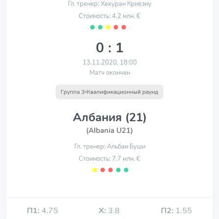
Гл. тренер: Хекуран Криезиу
Стоимость: 4.2 млн. €
⬤
⬤
⬤
⬤
⬤
0 : 1
13.11.2020, 18:00
Матч окончен
Группа 3
Квалификационный раунд
Албания (21)
(Albania U21)
Гл. тренер: Альбан Буши
Стоимость: 7.7 млн. €
⬤
⬤
⬤
⬤
⬤
П1:
4.75
Х:
3.8
П2:
1.55