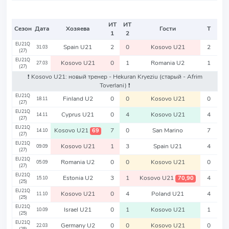
ИТ
ИТ
Сезон
Дата
Хозяева
Гости
Т
1
2
EU21Q
Spain U21
2
0
Kosovo U21
2
31.03
(27)
EU21Q
Kosovo U21
0
1
Romania U2
1
27.03
(27)
❗️ Kosovo U21: новый тренер - Hekuran Kryeziu
(старый - Afrim
Toverlani)
❗️
EU21Q
Finland U2
0
0
Kosovo U21
0
18.11
(27)
EU21Q
Cyprus U21
0
4
Kosovo U21
4
14.11
(27)
EU21Q
Kosovo U21
7
0
San Marino
7
69
14.10
(27)
EU21Q
Kosovo U21
1
3
Spain U21
4
09.09
(27)
EU21Q
Romania U2
0
0
Kosovo U21
0
05.09
(27)
EU21Q
Estonia U2
3
1
Kosovo U21
4
70,90
15.10
(25)
EU21Q
Kosovo U21
0
4
Poland U21
4
11.10
(25)
EU21Q
Israel U21
0
1
Kosovo U21
1
10.09
(25)
EU21Q
Germany U2
0
0
Kosovo U21
0
22.03