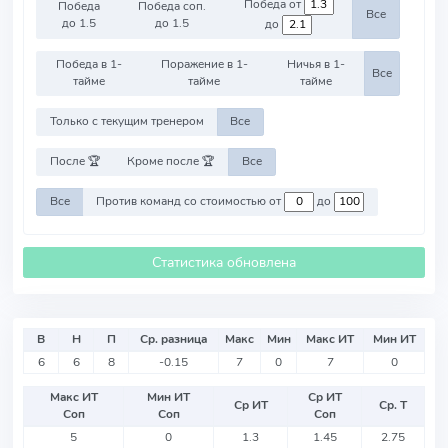
Победа от
Победа
Победа соп.
Все
до 1.5
до 1.5
до
Победа в 1-
Поражение в 1-
Ничья в 1-
Все
тайме
тайме
тайме
Только с текущим тренером
Все
После 🏆
Кроме после 🏆
Все
Все
Против команд со стоимостью от
до
Статистика обновлена
В
Н
П
Ср. разница
Макс
Мин
Макс ИТ
Мин ИТ
6
6
8
-0.15
7
0
7
0
Макс ИТ
Мин ИТ
Ср ИТ
Ср ИТ
Ср. Т
Соп
Соп
Соп
5
0
1.3
1.45
2.75