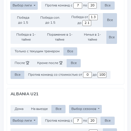
Выбор лиги
Против команд с
по
Все
Победа от
Победа
Победа соп.
Все
до 1.5
до 1.5
до
Победа в 1-
Поражение в 1-
Ничья в 1-
Все
тайме
тайме
тайме
Только с текущим тренером
Все
После 🏆
Кроме после 🏆
Все
Все
Против команд со стоимостью от
до
ALBANIA U21
Дома
На выезде
Все
Выбор сезонов
Выбор лиги
Против команд с
по
Все