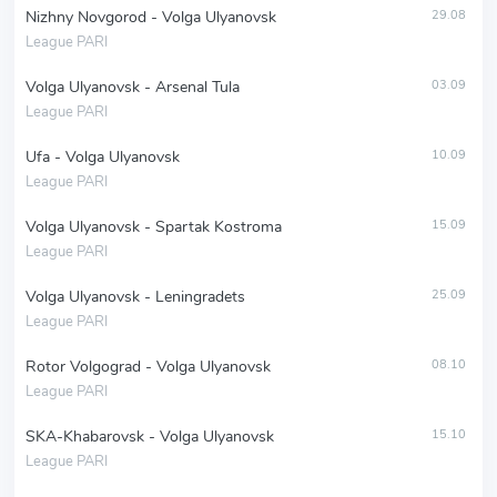
Nizhny Novgorod - Volga Ulyanovsk
29.08
League PARI
Volga Ulyanovsk - Arsenal Tula
03.09
League PARI
Ufa - Volga Ulyanovsk
10.09
League PARI
Volga Ulyanovsk - Spartak Kostroma
15.09
League PARI
Volga Ulyanovsk - Leningradets
25.09
League PARI
Rotor Volgograd - Volga Ulyanovsk
08.10
League PARI
SKA-Khabarovsk - Volga Ulyanovsk
15.10
League PARI