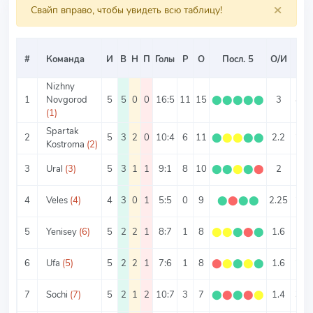
×
Свайп вправо, чтобы увидеть всю таблицу!
Ср
#
Команда
И
В
Н
П
Голы
Р
О
Посл. 5
О/И
Т
Nizhny
1
Novgorod
5
5
0
0
16:5
11
15
⬤
⬤
⬤
⬤
⬤
3
4.2
(1)
Spartak
2
5
3
2
0
10:4
6
11
⬤
⬤
⬤
⬤
⬤
2.2
2.8
Kostroma
(2)
3
Ural
(3)
5
3
1
1
9:1
8
10
⬤
⬤
⬤
⬤
⬤
2
2
4
Veles
(4)
4
3
0
1
5:5
0
9
⬤
⬤
⬤
⬤
2.25
2.5
5
Yenisey
(6)
5
2
2
1
8:7
1
8
⬤
⬤
⬤
⬤
⬤
1.6
3
6
Ufa
(5)
5
2
2
1
7:6
1
8
⬤
⬤
⬤
⬤
⬤
1.6
2.6
7
Sochi
(7)
5
2
1
2
10:7
3
7
⬤
⬤
⬤
⬤
⬤
1.4
3.4