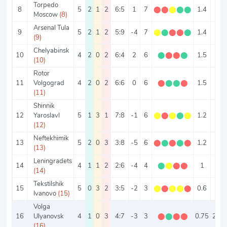
Torpedo
8
5
2
1
2
6:5
1
7
⬤
⬤
⬤
⬤
⬤
1.4
2.2
Moscow
(8)
Arsenal Tula
9
5
2
1
2
5:9
-4
7
⬤
⬤
⬤
⬤
⬤
1.4
2.8
(9)
Chelyabinsk
10
4
2
0
2
6:4
2
6
⬤
⬤
⬤
⬤
1.5
2.5
(10)
Rotor
11
Volgograd
4
2
0
2
6:6
0
6
⬤
⬤
⬤
⬤
1.5
3
(11)
Shinnik
12
Yaroslavl
5
1
3
1
7:8
-1
6
⬤
⬤
⬤
⬤
⬤
1.2
3
(12)
Neftekhimik
13
5
2
0
3
3:8
-5
6
⬤
⬤
⬤
⬤
⬤
1.2
2.2
(13)
Leningradets
14
4
1
1
2
2:6
-4
4
⬤
⬤
⬤
⬤
1
2
(14)
Tekstilshik
15
5
0
3
2
3:5
-2
3
⬤
⬤
⬤
⬤
⬤
0.6
1.6
Ivanovo
(15)
Volga
16
Ulyanovsk
4
1
0
3
4:7
-3
3
⬤
⬤
⬤
⬤
0.75
2.75
(16)