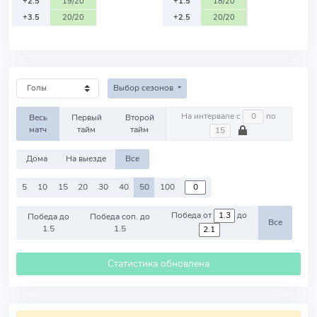
+2.5
19/20
+1.5
18/20
+3.5
20/20
+2.5
20/20
Выбор сезонов
На интервале с
по
Весь
Первый
Второй
матч
тайм
тайм
Дома
На выезде
Все
5
10
15
20
30
40
50
100
Победа от
до
Победа до
Победа соп. до
Все
1.5
1.5
Статистика обновлена