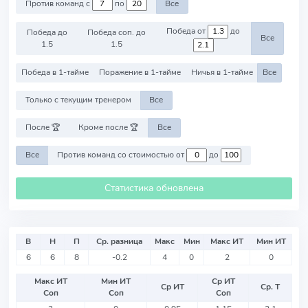
Против команд с
по
Все
Победа от
до
Победа до
Победа соп. до
Все
1.5
1.5
Победа в 1-тайме
Поражение в 1-тайме
Ничья в 1-тайме
Все
Только с текущим тренером
Все
После 🏆
Кроме после 🏆
Все
Все
Против команд со стоимостью от
до
Статистика обновлена
В
Н
П
Ср. разница
Макс
Мин
Макс ИТ
Мин ИТ
6
6
8
-0.2
4
0
2
0
Макс ИТ
Мин ИТ
Ср ИТ
Ср ИТ
Ср. Т
Соп
Соп
Соп