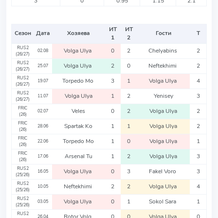
3
0
0.95
1.15
2.1
ИТ
ИТ
Сезон
Дата
Хозяева
Гости
Т
1
2
RUS2
Volga Ulya
0
2
Chelyabins
2
02.08
(26/27)
RUS2
Volga Ulya
2
0
Neftekhimi
2
25.07
(26/27)
RUS2
Torpedo Mo
3
1
Volga Ulya
4
19.07
(26/27)
RUS2
Volga Ulya
1
2
Yenisey
3
11.07
(26/27)
FRIC
Veles
0
2
Volga Ulya
2
02.07
(26)
FRIC
Spartak Ko
1
1
Volga Ulya
2
28.06
(26)
FRIC
Torpedo Mo
1
0
Volga Ulya
1
22.06
(26)
FRIC
Arsenal Tu
1
2
Volga Ulya
3
17.06
(26)
RUS2
Volga Ulya
0
3
Fakel Voro
3
16.05
(25/26)
RUS2
Neftekhimi
2
2
Volga Ulya
4
10.05
(25/26)
RUS2
Volga Ulya
0
1
Sokol Sara
1
03.05
(25/26)
RUS2
Rotor Volg
0
0
Volga Ulya
0
26.04