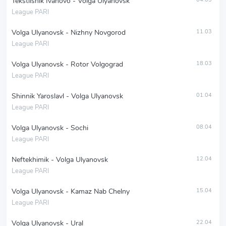
Tekstilshik Ivanovo - Volga Ulyanovsk
League PARI
Volga Ulyanovsk - Nizhny Novgorod
11.03
League PARI
Volga Ulyanovsk - Rotor Volgograd
18.03
League PARI
Shinnik Yaroslavl - Volga Ulyanovsk
01.04
League PARI
Volga Ulyanovsk - Sochi
08.04
League PARI
Neftekhimik - Volga Ulyanovsk
12.04
League PARI
Volga Ulyanovsk - Kamaz Nab Chelny
15.04
League PARI
Volga Ulyanovsk - Ural
22.04