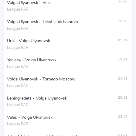
Volga Ulyanovsk - Veles
22.10
League PARI
Volga Ulyanovsk - Tekstilshik Ivanovo
29.10
League PARI
Ural - Volga Ulyanovsk
05.11
League PARI
Yenisey - Volga Ulyanovsk
19.11
League PARI
Volga Ulyanovsk - Torpedo Moscow
23.11
League PARI
Leningradets - Volga Ulyanovsk
26.11
League PARI
Veles - Volga Ulyanovsk
03.12
League PARI
04.03