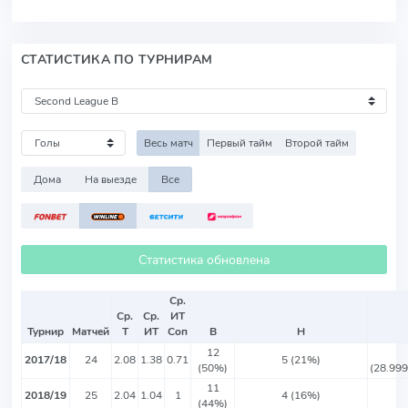
СТАТИСТИКА ПО ТУРНИРАМ
Весь матч
Первый тайм
Второй тайм
Дома
На выезде
Все
Статистика обновлена
Ср.
Ср.
Ср.
ИТ
Турнир
Матчей
Т
ИТ
Соп
В
Н
12
2017/18
24
2.08
1.38
0.71
5 (21%)
(50%)
(28.99
11
2018/19
25
2.04
1.04
1
4 (16%)
(44%)