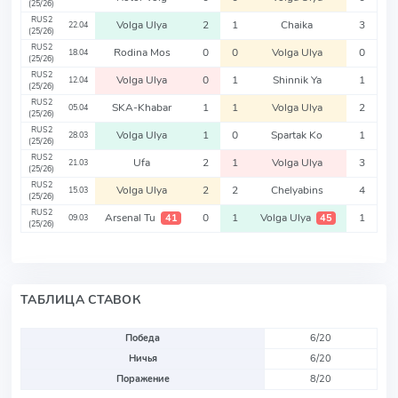
(25/26)
RUS2
Volga Ulya
2
1
Chaika
3
22.04
(25/26)
RUS2
Rodina Mos
0
0
Volga Ulya
0
18.04
(25/26)
RUS2
Volga Ulya
0
1
Shinnik Ya
1
12.04
(25/26)
RUS2
SKA-Khabar
1
1
Volga Ulya
2
05.04
(25/26)
RUS2
Volga Ulya
1
0
Spartak Ko
1
28.03
(25/26)
RUS2
Ufa
2
1
Volga Ulya
3
21.03
(25/26)
RUS2
Volga Ulya
2
2
Chelyabins
4
15.03
(25/26)
RUS2
Arsenal Tu
0
1
Volga Ulya
1
41
45
09.03
(25/26)
ТАБЛИЦА СТАВОК
Победа
6/20
Ничья
6/20
Поражение
8/20