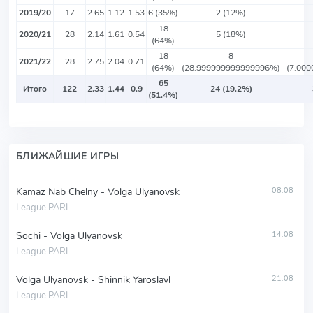
2019/20
17
2.65
1.12
1.53
6 (35%)
2 (12%)
18
2020/21
28
2.14
1.61
0.54
5 (18%)
(64%)
18
8
2021/22
28
2.75
2.04
0.71
(64%)
(28.999999999999996%)
(7.00
65
Итого
122
2.33
1.44
0.9
24 (19.2%)
(51.4%)
БЛИЖАЙШИЕ ИГРЫ
Kamaz Nab Chelny - Volga Ulyanovsk
08.08
League PARI
Sochi - Volga Ulyanovsk
14.08
League PARI
Volga Ulyanovsk - Shinnik Yaroslavl
21.08
League PARI