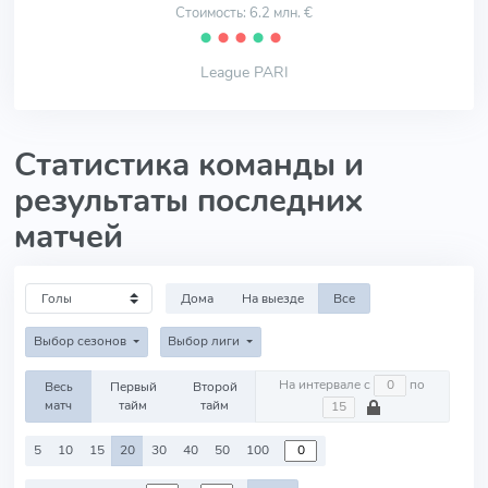
Стоимость: 6.2 млн. €
⬤
⬤
⬤
⬤
⬤
League PARI
Статистика команды и
результаты последних
матчей
Дома
На выезде
Все
Выбор сезонов
Выбор лиги
На интервале с
по
Весь
Первый
Второй
матч
тайм
тайм
5
10
15
20
30
40
50
100