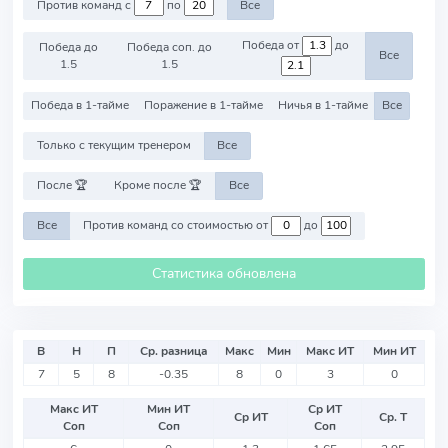
Против команд с
по
Все
Победа от
до
Победа до
Победа соп. до
Все
1.5
1.5
Победа в 1-тайме
Поражение в 1-тайме
Ничья в 1-тайме
Все
Только с текущим тренером
Все
После 🏆
Кроме после 🏆
Все
Все
Против команд со стоимостью от
до
Статистика обновлена
В
Н
П
Ср. разница
Макс
Мин
Макс ИТ
Мин ИТ
7
5
8
-0.35
8
0
3
0
Макс ИТ
Мин ИТ
Ср ИТ
Ср ИТ
Ср. Т
Соп
Соп
Соп