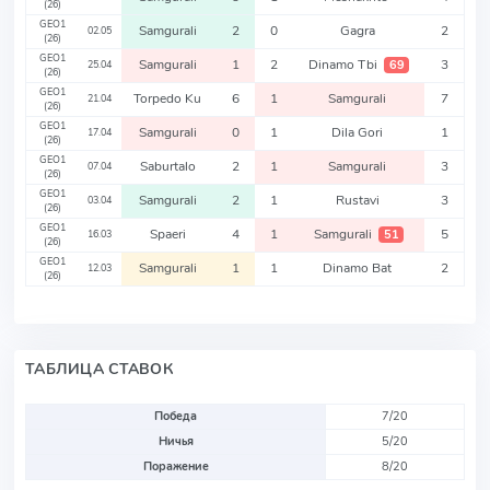
(26)
GEO1
Samgurali
2
0
Gagra
2
02.05
(26)
GEO1
Samgurali
1
2
Dinamo Tbi
3
69
25.04
(26)
GEO1
Torpedo Ku
6
1
Samgurali
7
21.04
(26)
GEO1
Samgurali
0
1
Dila Gori
1
17.04
(26)
GEO1
Saburtalo
2
1
Samgurali
3
07.04
(26)
GEO1
Samgurali
2
1
Rustavi
3
03.04
(26)
GEO1
Spaeri
4
1
Samgurali
5
51
16.03
(26)
GEO1
Samgurali
1
1
Dinamo Bat
2
12.03
(26)
ТАБЛИЦА СТАВОК
Победа
7/20
Ничья
5/20
Поражение
8/20