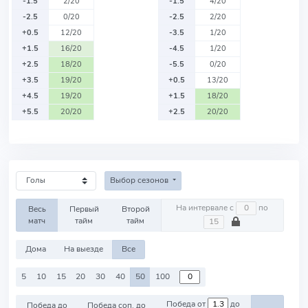
-1.5
2/20
-1.5
4/20
-2.5
0/20
-2.5
2/20
+0.5
12/20
-3.5
1/20
+1.5
16/20
-4.5
1/20
+2.5
18/20
-5.5
0/20
+3.5
19/20
+0.5
13/20
+4.5
19/20
+1.5
18/20
+5.5
20/20
+2.5
20/20
Выбор сезонов
На интервале с
по
Весь
Первый
Второй
матч
тайм
тайм
Дома
На выезде
Все
5
10
15
20
30
40
50
100
Победа от
до
Победа до
Победа соп. до