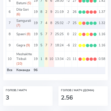
5
19
7
6
6
28:30
-2
27
⬤
⬤
⬤
⬤
⬤
1.42
3.
Batumi
(5)
Dila Gori
6
19
8
2
9
21:19
2
26
⬤
⬤
⬤
⬤
⬤
1.37
2.
(6)
Samgurali
7
19
7
4
8
25:32
-7
25
⬤
⬤
⬤
⬤
⬤
1.32
(7)
8
Spaeri
(8)
19
5
7
7
25:25
0
22
⬤
⬤
⬤
⬤
⬤
1.16
2.
9
Gagra
(9)
19
5
7
7
18:24
-6
22
⬤
⬤
⬤
⬤
⬤
1.16
2.
Meshakhte
10
Tkibuli
19
1
8
10
13:34
-21
11
⬤
⬤
⬤
⬤
⬤
0.58
2.
(10)
Все
Команда
96
2.
ГОЛОВ / МАТЧ
ГОЛОВ / МАТЧ (ДОМА)
3
2.56