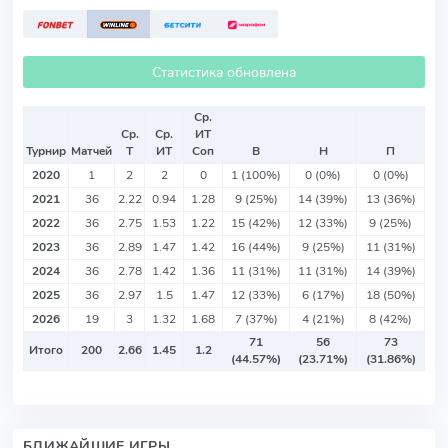
Статистика обновлена
Ср.
Ср.
Ср.
ИТ
Турнир
Матчей
Т
ИТ
Соп
В
Н
П
2020
1
2
2
0
1 (100%)
0 (0%)
0 (0%)
2021
36
2.22
0.94
1.28
9 (25%)
14 (39%)
13 (36%)
2022
36
2.75
1.53
1.22
15 (42%)
12 (33%)
9 (25%)
2023
36
2.89
1.47
1.42
16 (44%)
9 (25%)
11 (31%)
2024
36
2.78
1.42
1.36
11 (31%)
11 (31%)
14 (39%)
2025
36
2.97
1.5
1.47
12 (33%)
6 (17%)
18 (50%)
2026
19
3
1.32
1.68
7 (37%)
4 (21%)
8 (42%)
71
56
73
Итого
200
2.66
1.45
1.2
(44.57%)
(23.71%)
(31.86%)
БЛИЖАЙШИЕ ИГРЫ