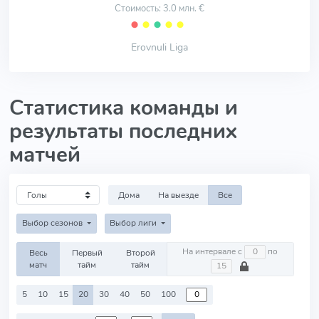
Стоимость: 3.0 млн. €
⬤
⬤
⬤
⬤
⬤
Erovnuli Liga
Статистика команды и
результаты последних
матчей
Дома
На выезде
Все
Выбор сезонов
Выбор лиги
На интервале с
по
Весь
Первый
Второй
матч
тайм
тайм
5
10
15
20
30
40
50
100