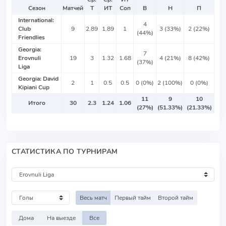
Сезон
Матчей
Т
ИТ
Соп
В
Н
П
International:
4
Club
9
2.89
1.89
1
3 (33%)
2 (22%)
(44%)
Friendlies
Georgia:
7
Erovnuli
19
3
1.32
1.68
4 (21%)
8 (42%)
(37%)
Liga
Georgia: David
2
1
0.5
0.5
0 (0%)
2 (100%)
0 (0%)
Kipiani Cup
11
9
10
Итого
30
2.3
1.24
1.06
(27%)
(51.33%)
(21.33%)
СТАТИСТИКА ПО ТУРНИРАМ
Весь матч
Первый тайм
Второй тайм
Дома
На выезде
Все