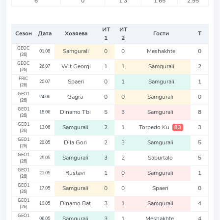
6
0
1.3
1.65
2.95
ИТ
ИТ
Сезон
Дата
Хозяева
Гости
Т
1
2
GEOC
Samgurali
0
0
Meshakhte
0
01.08
(26)
GEOC
Wit Georgi
1
1
Samgurali
2
26.07
(26)
FRIC
Spaeri
0
1
Samgurali
1
20.07
(26)
GEO1
Gagra
0
0
Samgurali
0
24.06
(26)
GEO1
Dinamo Tbi
5
3
Samgurali
8
18.06
(26)
GEO1
Samgurali
2
1
Torpedo Ku
3
83
13.06
(26)
GEO1
Dila Gori
2
3
Samgurali
5
29.05
(26)
GEO1
Samgurali
3
2
Saburtalo
5
25.05
(26)
GEO1
Rustavi
1
0
Samgurali
1
21.05
(26)
GEO1
Samgurali
0
0
Spaeri
0
17.05
(26)
GEO1
Dinamo Bat
3
1
Samgurali
4
10.05
(26)
GEO1
Samgurali
3
1
Meshakhte
4
06.05