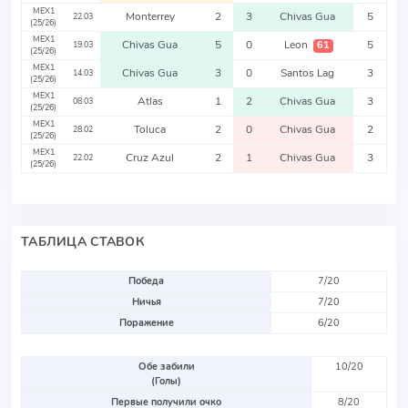
MEX1
Monterrey
2
3
Chivas Gua
5
22.03
(25/26)
MEX1
Chivas Gua
5
0
Leon
5
61
19.03
(25/26)
MEX1
Chivas Gua
3
0
Santos Lag
3
14.03
(25/26)
MEX1
Atlas
1
2
Chivas Gua
3
08.03
(25/26)
MEX1
Toluca
2
0
Chivas Gua
2
28.02
(25/26)
MEX1
Cruz Azul
2
1
Chivas Gua
3
22.02
(25/26)
ТАБЛИЦА СТАВОК
Победа
7/20
Ничья
7/20
Поражение
6/20
Обе забили
10/20
(Голы)
Первые получили очко
8/20