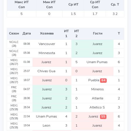
Макс ИТ
Мин ИТ
Ср ИТ
Ср ИТ
Ср. Т
Соп
Соп
Соп
5
0
1.5
1.7
3.2
ИТ
ИТ
Сезон
Дата
Хозяева
Гости
Т
1
2
NCALC
Vancouver
1
3
Juarez
4
08.08
(26)
NCALC
Minnesota
1
2
Juarez
3
05.08
(26)
MEX1
Juarez
1
5
Unam Pumas
6
01.08
(26/27)
MEX1
Chivas Gua
1
0
Juarez
1
25.07
(26/27)
MEX1
Juarez
0
1
Puebla
1
64
18.07
(26/27)
FRIC
Juarez
3
1
Mineros
4
04.07
(26)
FRIC
Juarez
2
0
Atlante
2
28.06
(26)
MEX1
Juarez
2
1
Atletico S
3
26.04
(25/26)
MEX1
Unam Pumas
4
2
Juarez
6
55
22.04
(25/26)
MEX1
Leon
3
1
Juarez
4
19.04
(25/26)