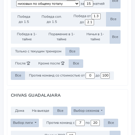
Все
за
матчей
Победа от
Победа
Победа соп.
Все
до 1.5
до 1.5
до
Победа в 1-
Поражение в 1-
Ничья в 1-
Все
тайме
тайме
тайме
Только с текущим тренером
Все
После 🏆
Кроме после 🏆
Все
Все
Против команд со стоимостью от
до
CHIVAS GUADALAJARA
Дома
На выезде
Все
Выбор сезонов
Выбор лиги
Против команд с
по
Все