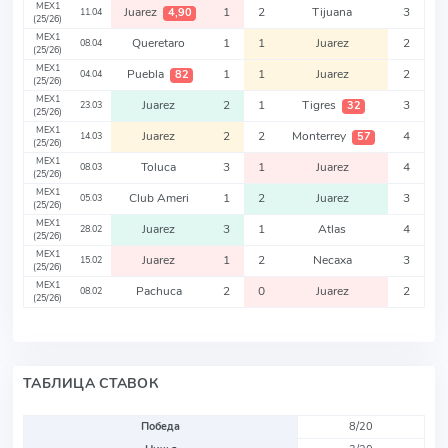
MEX1
Juarez
1
2
Tijuana
3
4,90
11.04
(25/26)
MEX1
Queretaro
1
1
Juarez
2
08.04
(25/26)
MEX1
Puebla
1
1
Juarez
2
82
04.04
(25/26)
MEX1
Juarez
2
1
Tigres
3
32
23.03
(25/26)
MEX1
Juarez
2
2
Monterrey
4
57
14.03
(25/26)
MEX1
Toluca
3
1
Juarez
4
08.03
(25/26)
MEX1
Club Ameri
1
2
Juarez
3
05.03
(25/26)
MEX1
Juarez
3
1
Atlas
4
28.02
(25/26)
MEX1
Juarez
1
2
Necaxa
3
15.02
(25/26)
MEX1
Pachuca
2
0
Juarez
2
08.02
(25/26)
ТАБЛИЦА СТАВОК
Победа
8/20