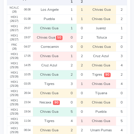
1
2
NCALC
Los Angele
1
1
Chivas Gua
2
06.08
(26)
MEX1
Puebla
1
1
Chivas Gua
2
01.08
(26/27)
MEX1
Chivas Gua
1
0
Juarez
1
25.07
(26/27)
MEX1
Chivas Gua
0
2
Toluca
2
50
19.07
(26/27)
FRIC
Correcamin
0
0
Chivas Gua
0
04.07
(26)
MEX1
Chivas Gua
1
2
Cruz Azul
3
17.05
(25/26)
MEX1
Cruz Azul
2
2
Chivas Gua
4
14.05
(25/26)
MEX1
Chivas Gua
2
0
Tigres
2
90
10.05
(25/26)
MEX1
Tigres
3
1
Chivas Gua
4
03.05
(25/26)
MEX1
Chivas Gua
0
0
Tijuana
0
26.04
(25/26)
MEX1
Necaxa
0
0
Chivas Gua
0
90
23.04
(25/26)
MEX1
Chivas Gua
5
0
Puebla
5
19.04
(25/26)
MEX1
Tigres
4
1
Chivas Gua
5
11.04
(25/26)
MEX1
Chivas Gua
2
2
Unam Pumas
4
06.04
(25/26)