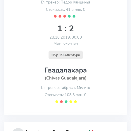
Гл. тренер: Педро Кайшинья
Стоимость: 41.5 млн. €
⬤
⬤
⬤
⬤
⬤
1 : 2
28.10.2019, 00:00
Матч окончен
Тур 15
Апертура
Гвадалахара
(Chivas Guadalajara)
Гл. тренер: Габриэль Милито
Стоимость: 108.3 млн. €
⬤
⬤
⬤
⬤
⬤