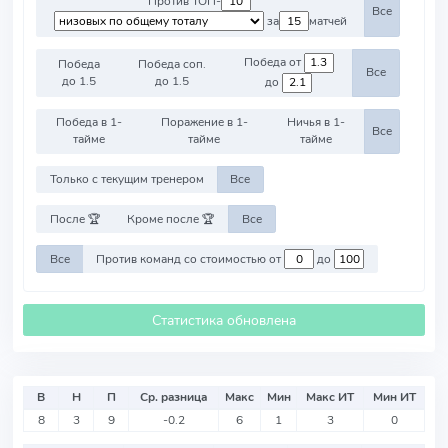
Против ТОП-
Все
за
матчей
Победа от
Победа
Победа соп.
Все
до 1.5
до 1.5
до
Победа в 1-
Поражение в 1-
Ничья в 1-
Все
тайме
тайме
тайме
Только с текущим тренером
Все
После 🏆
Кроме после 🏆
Все
Все
Против команд со стоимостью от
до
Статистика обновлена
В
Н
П
Ср. разница
Макс
Мин
Макс ИТ
Мин ИТ
8
3
9
-0.2
6
1
3
0