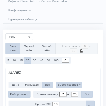
Рефери Cesar Arturo Ramos Palazuelos
Коэффициенты
Турнирная таблица
На интервале с
по
Весь
Первый
Второй
матч
тайм
тайм
5
10
15
20
30
40
50
100
JUAREZ
Дома
На выезде
Все
Выбор сезонов
Выбор лиги
Против команд с
по
Все
Против ТОП-