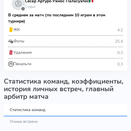
Сесар Артуро Рамос Паласуэлос
Судья
⬤
В среднем за матч (по последним 10 играм в этом
турнире)
4.2
ЖК
25.4
Фолы
0.3
Удаления
0.3
Пенальти
Статистика команд, коэффициенты,
история личных встреч, главный
арбитр матча
Статистика команд
Очные встречи