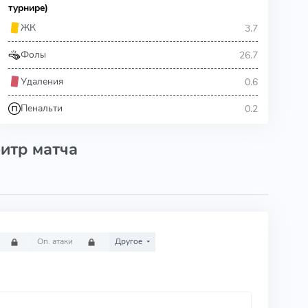
турнире)
3.7
ЖК
26.7
Фолы
0.6
Удаления
0.2
Пенальти
итр матча
Оп. атаки
Другое