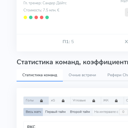
Мат
Гл. тренер: Сандер Дёйтс
Стоимость: 7.5 млн. €
⬤
⬤
⬤
⬤
⬤
П1:
5
Х
Статистика команд, коэффициенты
Статистика команд
Очные встречи
Рефери Chr
Голы
xG
Угловые
ЖК
Весь матч
Первый тайм
Второй тайм
На интервале с
RKC