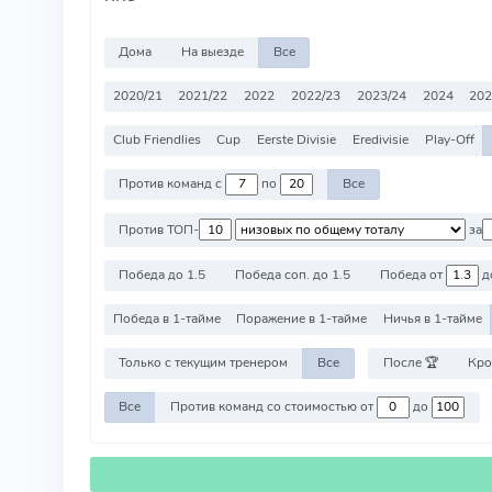
Дома
На выезде
Все
2020/21
2021/22
2022
2022/23
2023/24
2024
202
Club Friendlies
Cup
Eerste Divisie
Eredivisie
Play-Off
Против команд с
по
Все
Против ТОП-
за
Победа до 1.5
Победа соп. до 1.5
Победа от
д
Победа в 1-тайме
Поражение в 1-тайме
Ничья в 1-тайме
Только с текущим тренером
Все
После 🏆
Кро
Все
Против команд со стоимостью от
до