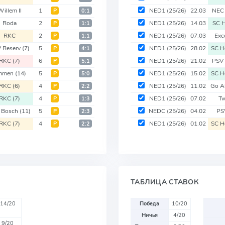
Willem II
1
NED1
(25/26)
22.03
NEC
Р
0:1
Roda
2
NED1
(25/26)
14.03
SC 
Р
1:1
RKC
2
NED1
(25/26)
07.03
Exc
Р
1:1
 Reserv
(7)
5
NED1
(25/26)
28.02
SC H
Р
4:1
RKC
(7)
6
NED1
(25/26)
21.02
PSV
Р
5:1
mmen
(14)
5
NED1
(25/26)
15.02
SC H
Р
5:0
RKC
(6)
4
NED1
(25/26)
11.02
Go A
Р
2:2
RKC
(7)
4
NED1
(25/26)
07.02
T
Р
1:3
 Bosch
(11)
5
NEDC
(25/26)
04.02
PS
Р
2:3
RKC
(7)
4
NED1
(25/26)
01.02
SC H
Р
2:2
ТАБЛИЦА СТАВОК
14/20
Победа
10/20
Ничья
4/20
9/20