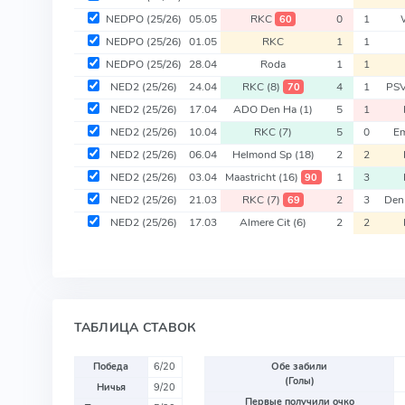
NEDPO
(25/26)
05.05
RKC
0
1
60
NEDPO
(25/26)
01.05
RKC
1
1
NEDPO
(25/26)
28.04
Roda
1
1
NED2
(25/26)
24.04
RKC
(8)
4
1
PSV
70
NED2
(25/26)
17.04
ADO Den Ha
(1)
5
1
NED2
(25/26)
10.04
RKC
(7)
5
0
E
NED2
(25/26)
06.04
Helmond Sp
(18)
2
2
NED2
(25/26)
03.04
Maastricht
(16)
1
3
90
NED2
(25/26)
21.03
RKC
(7)
2
3
Den
69
NED2
(25/26)
17.03
Almere Cit
(6)
2
2
ТАБЛИЦА СТАВОК
Победа
6/20
Обе забили
(Голы)
Ничья
9/20
Первые получили очко