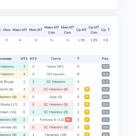
Макс ИТ
Мин ИТ
Ср ИТ
с
Мин
Макс ИТ
Мин ИТ
Ср ИТ
Ср. Т
Соп
Соп
Соп
0
4
0
5
0
1.95
1.85
3.8
озяева
ИТ
1
ИТ
2
Гости
Т
Рез.
 Heerenv
3
2
Volos NFC
5
3:2
 Heerenv
4
4
OH Leuven
8
4:4
ub Bruge
1
3
SC Heerenv
4
1:3
recht
(6)
3
2
SC Heerenv
(8)
5
Р
3:2
Heerenv
(8)
0
0
Ajax
(5)
0
Р
0:0
 Breda
(17)
2
0
SC Heerenv
(8)
2
Р
2:0
endam
(16)
0
2
SC Heerenv
(8)
2
Р
0:2
Heerenv
(8)
2
1
Fortuna Si
(12)
3
90
Р
2:1
Alkmaar
(6)
3
0
SC Heerenv
(8)
3
Р
3:0
Heerenv
(9)
4
1
Heracles
(18)
5
Р
4:1