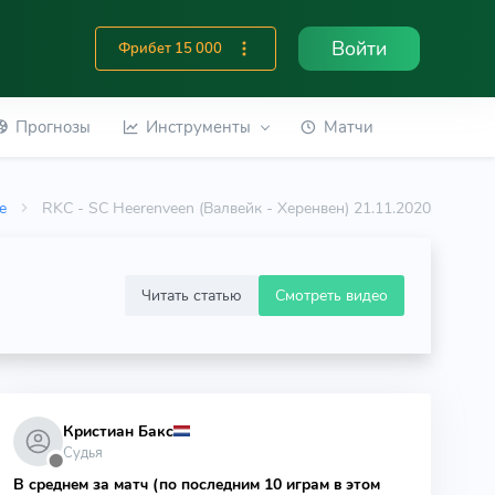
Войти
Фрибет 15 000
Прогнозы
Инструменты
Матчи
ie
RKC - SC Heerenveen (Валвейк - Херенвен) 21.11.2020
Читать статью
Смотреть видео
Кристиан Бакс
Судья
⬤
В среднем за матч (по последним 10 играм в этом