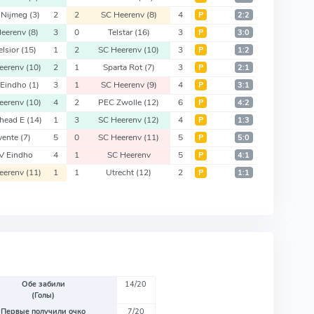
 Nijmeg
(3)
2
2
SC Heerenv
(8)
4
Р
2:2
Heerenv
(8)
3
0
Telstar
(16)
3
Р
3:0
elsior
(15)
1
2
SC Heerenv
(10)
3
Р
1:2
eerenv
(10)
2
1
Sparta Rot
(7)
3
Р
2:1
 Eindho
(1)
3
1
SC Heerenv
(9)
4
Р
3:1
eerenv
(10)
4
2
PEC Zwolle
(12)
6
Р
4:2
head E
(14)
1
3
SC Heerenv
(12)
4
Р
1:3
wente
(7)
5
0
SC Heerenv
(11)
5
Р
5:0
V Eindho
4
1
SC Heerenv
5
Р
4:1
eerenv
(11)
1
1
Utrecht
(12)
2
Р
1:1
Обе забили
14/20
(Голы)
Первые получили очко
7/20