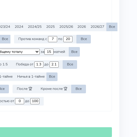
023/24
2024
2024/25
2025
2025/26
2026
2026/27
Все
Все
Против команд с
по
Все
за
матчей
Все
о 1.5
Победа от
до
Все
1-тайме
Ничья в 1-тайме
Все
Все
После 🏆
Кроме после 🏆
Все
Против команд со стоимостью от
до