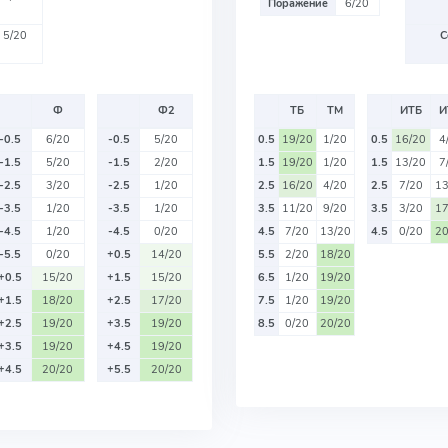
Поражение
6/20
5/20
С
Ф
Ф2
ТБ
ТМ
ИТБ
И
-0.5
6/20
-0.5
5/20
0.5
19/20
1/20
0.5
16/20
4
-1.5
5/20
-1.5
2/20
1.5
19/20
1/20
1.5
13/20
7
-2.5
3/20
-2.5
1/20
2.5
16/20
4/20
2.5
7/20
13
-3.5
1/20
-3.5
1/20
3.5
11/20
9/20
3.5
3/20
17
-4.5
1/20
-4.5
0/20
4.5
7/20
13/20
4.5
0/20
20
-5.5
0/20
+0.5
14/20
5.5
2/20
18/20
+0.5
15/20
+1.5
15/20
6.5
1/20
19/20
+1.5
18/20
+2.5
17/20
7.5
1/20
19/20
+2.5
19/20
+3.5
19/20
8.5
0/20
20/20
+3.5
19/20
+4.5
19/20
+4.5
20/20
+5.5
20/20