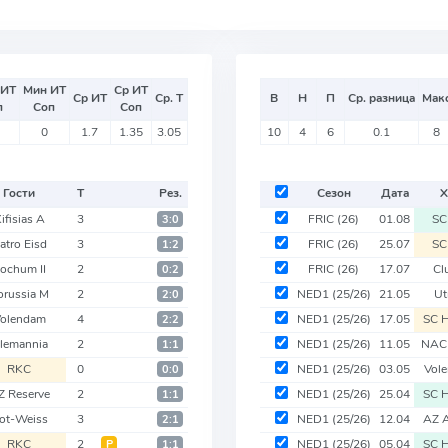
 ИТ
Мин ИТ
Ср ИТ
Ср ИТ
Ср. Т
В
Н
П
Ср. разница
Мак
п
Соп
Соп
0
1.7
1.35
3.05
10
4
6
0.1
8
Гости
Т
Рез.
Сезон
Дата
Х
ifisias A
3
FRIC
(26)
01.08
SC
3:0
atro Eisd
3
FRIC
(26)
25.07
SC
1:2
ochum II
2
FRIC
(26)
17.07
Cl
0:2
orussia M
2
NED1
(25/26)
21.05
Ut
2:0
olendam
4
NED1
(25/26)
17.05
SC 
2:2
lemannia
2
NED1
(25/26)
11.05
NAC
1:1
RKC
0
NED1
(25/26)
03.05
Vol
0:0
Z Reserve
2
NED1
(25/26)
25.04
SC 
1:1
ot-Weiss
3
NED1
(25/26)
12.04
AZ 
2:1
RKC
2
NED1
(25/26)
05.04
SC 
Р
1:1