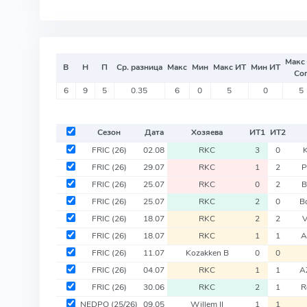
Макс
В
Н
П
Ср. разница
Макс
Мин
Макс ИТ
Мин ИТ
Со
6
9
5
0.35
6
0
5
0
5
Сезон
Дата
Хозяева
ИТ
1
ИТ
2
FRIC
(26)
02.08
RKC
3
0
K
FRIC
(26)
29.07
RKC
1
2
P
FRIC
(26)
25.07
RKC
0
2
B
FRIC
(26)
25.07
RKC
2
0
B
FRIC
(26)
18.07
RKC
2
2
V
FRIC
(26)
18.07
RKC
1
1
A
FRIC
(26)
11.07
Kozakken B
0
0
FRIC
(26)
04.07
RKC
1
1
A
FRIC
(26)
30.06
RKC
2
1
R
NEDPO
(25/26)
09.05
Willem II
1
1