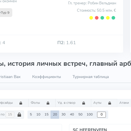
ч окончен
Гл. тренер: Робин Вельдман
Стоимость: 50.5 млн. €
Тур 9
⬤
⬤
⬤
⬤
⬤
:
4
П2:
1.61
, история личных встреч, главный арб
istiaan Bax
Коэффициенты
Турнирная таблица
Офсайды
Фолы
Уд. в створ
Ауты
Атаки
по
5
10
15
20
30
40
50
100
SC HEERENVEEN