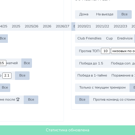
Дома
На выезде
Все
4/25
2025
2025/26
2026
2026/27
Все
2020/21
2021/22
2022/23
2
Все
Club Friendlies
Cup
Eredivisie
Против ТОП-
матчей
Все
Победа до 1.5
Победа соп. д
о
Все
Победа в 1-тайме
Поражение в 
Все
Только с текущим тренером
ме после 🏆
Все
Все
Статистика обновлена