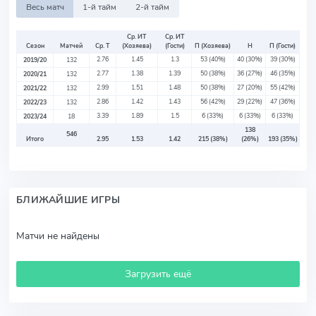
Весь матч
1-й тайм
2-й тайм
Ср. ИТ
Ср. ИТ
Сезон
Матчей
Ср. Т
(Хозяева)
(Гости)
П (Хозяева)
Н
П (Гости)
2.76
1.45
1.3
53
(40%)
40
(30%)
39
(30%)
2019/20
132
2.77
1.38
1.39
50
(38%)
36
(27%)
46
(35%)
2020/21
132
2.99
1.51
1.48
50
(38%)
27
(20%)
55
(42%)
2021/22
132
2.86
1.42
1.43
56
(42%)
29
(22%)
47
(36%)
2022/23
132
3.39
1.89
1.5
6
(33%)
6
(33%)
6
(33%)
2023/24
18
138
546
Итого
2.95
1.53
1.42
215
(38%)
(26%)
193
(35%)
БЛИЖАЙШИЕ ИГРЫ
Матчи не найдены
Загрузить ещё