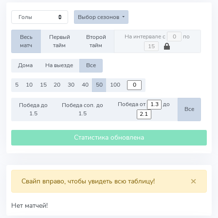
Выбор сезонов
На интервале с
по
Весь
Первый
Второй
матч
тайм
тайм
Дома
На выезде
Все
5
10
15
20
30
40
50
100
Победа от
до
Победа до
Победа соп. до
Все
1.5
1.5
Статистика обновлена
×
Свайп вправо, чтобы увидеть всю таблицу!
Нет матчей!