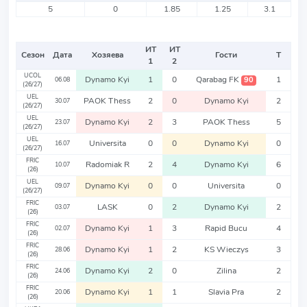
5
0
1.85
1.25
3.1
ИТ
ИТ
Сезон
Дата
Хозяева
Гости
Т
1
2
UCOL
Dynamo Kyi
1
0
Qarabag FK
1
90
06.08
(26/27)
UEL
PAOK Thess
2
0
Dynamo Kyi
2
30.07
(26/27)
UEL
Dynamo Kyi
2
3
PAOK Thess
5
23.07
(26/27)
UEL
Universita
0
0
Dynamo Kyi
0
16.07
(26/27)
FRIC
Radomiak R
2
4
Dynamo Kyi
6
10.07
(26)
UEL
Dynamo Kyi
0
0
Universita
0
09.07
(26/27)
FRIC
LASK
0
2
Dynamo Kyi
2
03.07
(26)
FRIC
Dynamo Kyi
1
3
Rapid Bucu
4
02.07
(26)
FRIC
Dynamo Kyi
1
2
KS Wieczys
3
28.06
(26)
FRIC
Dynamo Kyi
2
0
Zilina
2
24.06
(26)
FRIC
Dynamo Kyi
1
1
Slavia Pra
2
20.06
(26)