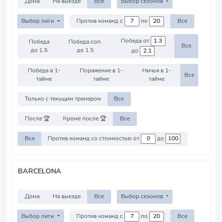
Дома
На выезде
Все
Выбор сезонов
Выбор лиги
Против команд с
по
Все
Победа от
Победа
Победа соп.
Все
до 1.5
до 1.5
до
Победа в 1-
Поражение в 1-
Ничья в 1-
Все
тайме
тайме
тайме
Только с текущим тренером
Все
После 🏆
Кроме после 🏆
Все
Все
Против команд со стоимостью от
до
BARCELONA
Дома
На выезде
Все
Выбор сезонов
Выбор лиги
Против команд с
по
Все