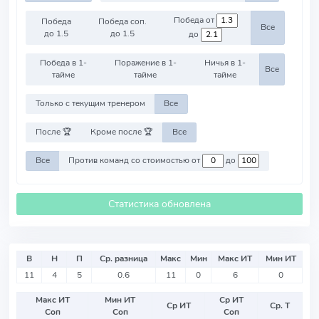
Победа от
Победа
Победа соп.
Все
до 1.5
до 1.5
до
Победа в 1-
Поражение в 1-
Ничья в 1-
Все
тайме
тайме
тайме
Только с текущим тренером
Все
После 🏆
Кроме после 🏆
Все
Все
Против команд со стоимостью от
до
Статистика обновлена
В
Н
П
Ср. разница
Макс
Мин
Макс ИТ
Мин ИТ
11
4
5
0.6
11
0
6
0
Макс ИТ
Мин ИТ
Ср ИТ
Ср ИТ
Ср. Т
Соп
Соп
Соп