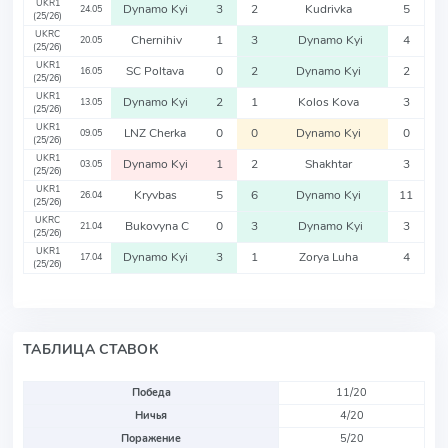
UKR1
Dynamo Kyi
3
2
Kudrivka
5
24.05
(25/26)
UKRC
Chernihiv
1
3
Dynamo Kyi
4
20.05
(25/26)
UKR1
SC Poltava
0
2
Dynamo Kyi
2
16.05
(25/26)
UKR1
Dynamo Kyi
2
1
Kolos Kova
3
13.05
(25/26)
UKR1
LNZ Cherka
0
0
Dynamo Kyi
0
09.05
(25/26)
UKR1
Dynamo Kyi
1
2
Shakhtar
3
03.05
(25/26)
UKR1
Kryvbas
5
6
Dynamo Kyi
11
26.04
(25/26)
UKRC
Bukovyna C
0
3
Dynamo Kyi
3
21.04
(25/26)
UKR1
Dynamo Kyi
3
1
Zorya Luha
4
17.04
(25/26)
ТАБЛИЦА СТАВОК
Победа
11/20
Ничья
4/20
Поражение
5/20