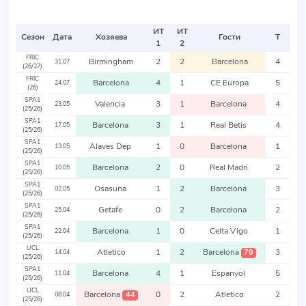
ИТ
ИТ
Сезон
Дата
Хозяева
Гости
Т
1
2
FRIC
Birmingham
2
2
Barcelona
4
31.07
(26/27)
FRIC
Barcelona
4
1
CE Europa
5
24.07
(26)
SPA1
Valencia
3
1
Barcelona
4
23.05
(25/26)
SPA1
Barcelona
3
1
Real Betis
4
17.05
(25/26)
SPA1
Alaves Dep
1
0
Barcelona
1
13.05
(25/26)
SPA1
Barcelona
2
0
Real Madri
2
10.05
(25/26)
SPA1
Osasuna
1
2
Barcelona
3
02.05
(25/26)
SPA1
Getafe
0
2
Barcelona
2
25.04
(25/26)
SPA1
Barcelona
1
0
Celta Vigo
1
22.04
(25/26)
UCL
Atletico
1
2
Barcelona
3
79
14.04
(25/26)
SPA1
Barcelona
4
1
Espanyol
5
11.04
(25/26)
UCL
Barcelona
0
2
Atletico
2
44
08.04
(25/26)