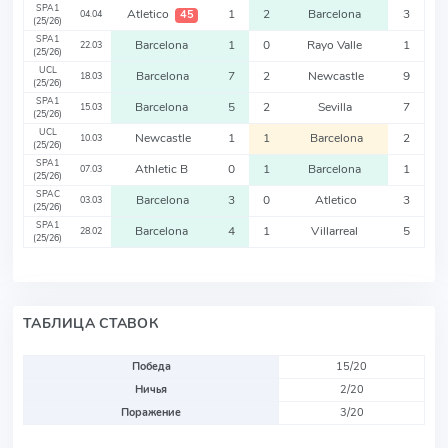
SPA1
Atletico
1
2
Barcelona
3
45
04.04
(25/26)
SPA1
Barcelona
1
0
Rayo Valle
1
22.03
(25/26)
UCL
Barcelona
7
2
Newcastle
9
18.03
(25/26)
SPA1
Barcelona
5
2
Sevilla
7
15.03
(25/26)
UCL
Newcastle
1
1
Barcelona
2
10.03
(25/26)
SPA1
Athletic B
0
1
Barcelona
1
07.03
(25/26)
SPAC
Barcelona
3
0
Atletico
3
03.03
(25/26)
SPA1
Barcelona
4
1
Villarreal
5
28.02
(25/26)
ТАБЛИЦА СТАВОК
Победа
15/20
Ничья
2/20
Поражение
3/20