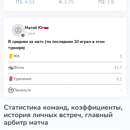
П1:
4.33
Х:
3.75
П2:
1.8
Матей Юг
Судья
⬤
В среднем за матч (по последним 10 играм в этом
турнире)
3
ЖК
21.7
Фолы
0.1
Удаления
-
Пенальти
Статистика команд, коэффициенты,
история личных встреч, главный
арбитр матча