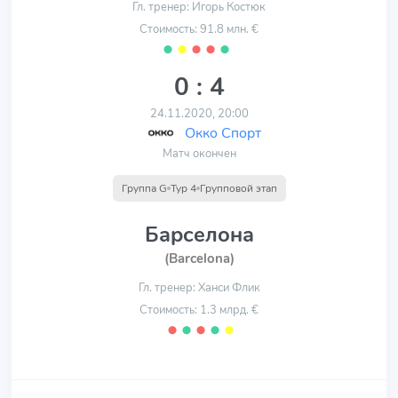
Гл. тренер: Игорь Костюк
Стоимость: 91.8 млн. €
⬤
⬤
⬤
⬤
⬤
0 : 4
24.11.2020, 20:00
Окко Спорт
Матч окончен
Группа G
Тур 4
Групповой этап
Барселона
(Barcelona)
Гл. тренер: Ханси Флик
Стоимость: 1.3 млрд. €
⬤
⬤
⬤
⬤
⬤