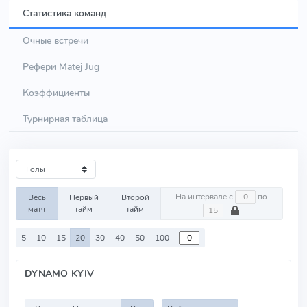
Статистика команд
Очные встречи
Рефери Matej Jug
Коэффициенты
Турнирная таблица
На интервале с
по
Весь
Первый
Второй
матч
тайм
тайм
5
10
15
20
30
40
50
100
DYNAMO KYIV