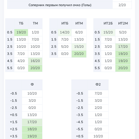
Соперник первым получил очко (Голы)
2/20
ТБ
ТМ
ИТБ
ИТМ
ИТ2Б
ИТ2М
0.5
19/20
1/20
0.5
14/20
6/20
0.5
15/20
5/20
1.5
13/20
7/20
1.5
7/20
13/20
1.5
7/20
13/20
2.5
10/20
10/20
2.5
5/20
15/20
2.5
3/20
17/20
3.5
7/20
13/20
3.5
0/20
20/20
3.5
1/20
19/20
4.5
4/20
16/20
4.5
1/20
19/20
5.5
0/20
20/20
5.5
0/20
20/20
Ф
Ф2
-0.5
10/20
-0.5
7/20
-1.5
3/20
-1.5
3/20
-2.5
0/20
-2.5
2/20
+0.5
13/20
-3.5
1/20
+1.5
17/20
-4.5
1/20
+2.5
18/20
-5.5
0/20
+3.5
19/20
+0.5
10/20