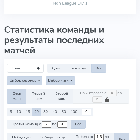
Non League Div 1
Статистика команды и
результаты последних
матчей
Дома
На выезде
Все
Выбор сезонов
Выбор лиги
На интервале с
по
Весь
Первый
Второй
матч
тайм
тайм
5
10
15
20
30
40
50
100
Против команд с
по
Все
Победа от
до
Победа до
Победа соп. до
Все