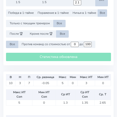
1.5
1.5
Победа в 1-тайме
Поражение в 1-тайме
Ничья в 1-тайме
Все
Только с текущим тренером
Все
После 🏆
Кроме после 🏆
Все
Все
Против команд со стоимостью от
до
Статистика обновлена
В
Н
П
Ср. разница
Макс
Мин
Макс ИТ
Мин ИТ
10
3
7
-0.05
5
0
3
0
Макс ИТ
Мин ИТ
Ср ИТ
Ср ИТ
Ср. Т
Соп
Соп
Соп
5
0
1.3
1.35
2.65