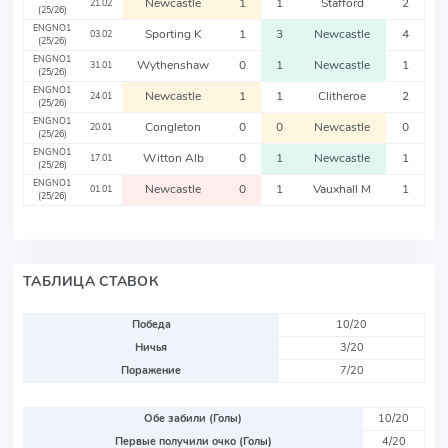
Newcastle
1
1
Stafford
2
21.02
(25/26)
ENGNO1
Sporting K
1
3
Newcastle
4
03.02
(25/26)
ENGNO1
Wythenshaw
0
1
Newcastle
1
31.01
(25/26)
ENGNO1
Newcastle
1
1
Clitheroe
2
24.01
(25/26)
ENGNO1
Congleton
0
0
Newcastle
0
20.01
(25/26)
ENGNO1
Witton Alb
0
1
Newcastle
1
17.01
(25/26)
ENGNO1
Newcastle
0
1
Vauxhall M
1
01.01
(25/26)
ТАБЛИЦА СТАВОК
Победа
10/20
Ничья
3/20
Поражение
7/20
Обе забили (Голы)
10/20
Первые получили очко (Голы)
4/20