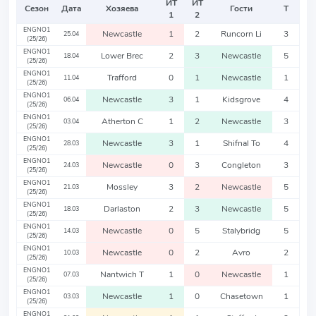
ИТ
ИТ
Сезон
Дата
Хозяева
Гости
Т
1
2
ENGNO1
Newcastle
1
2
Runcorn Li
3
25.04
(25/26)
ENGNO1
Lower Brec
2
3
Newcastle
5
18.04
(25/26)
ENGNO1
Trafford
0
1
Newcastle
1
11.04
(25/26)
ENGNO1
Newcastle
3
1
Kidsgrove
4
06.04
(25/26)
ENGNO1
Atherton C
1
2
Newcastle
3
03.04
(25/26)
ENGNO1
Newcastle
3
1
Shifnal To
4
28.03
(25/26)
ENGNO1
Newcastle
0
3
Congleton
3
24.03
(25/26)
ENGNO1
Mossley
3
2
Newcastle
5
21.03
(25/26)
ENGNO1
Darlaston
2
3
Newcastle
5
18.03
(25/26)
ENGNO1
Newcastle
0
5
Stalybridg
5
14.03
(25/26)
ENGNO1
Newcastle
0
2
Avro
2
10.03
(25/26)
ENGNO1
Nantwich T
1
0
Newcastle
1
07.03
(25/26)
ENGNO1
Newcastle
1
0
Chasetown
1
03.03
(25/26)
ENGNO1