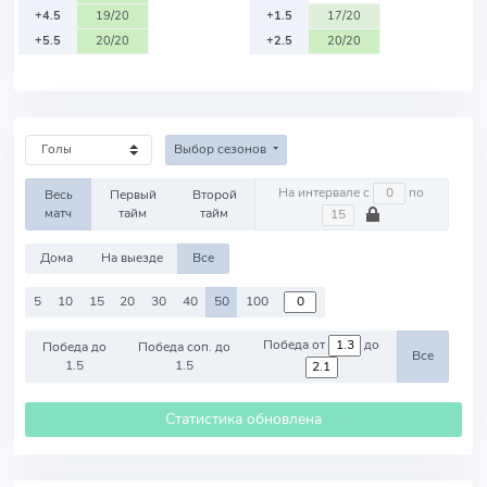
+4.5
19/20
+1.5
17/20
+5.5
20/20
+2.5
20/20
Выбор сезонов
На интервале с
по
Весь
Первый
Второй
матч
тайм
тайм
Дома
На выезде
Все
5
10
15
20
30
40
50
100
Победа от
до
Победа до
Победа соп. до
Все
1.5
1.5
Статистика обновлена