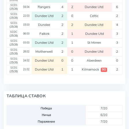
(25/26)
SCO1
Rangers
4
2
Dundee Utd
6
04.04
(25/26)
SCO1
Dundee Utd
2
0
Celtic
2
22.03
(25/26)
SCO1
Dundee
2
2
Dundee Utd
4
15.03
(25/26)
SCOC
Falkirk
2
1
Dundee Utd
3
06.03
(25/26)
SCO1
Dundee Utd
2
1
St Mirren
3
03.03
(25/26)
SCO1
Motherwell
2
0
Dundee Utd
2
28.02
(25/26)
SCO1
Dundee Utd
0
0
Aberdeen
0
24.02
(25/26)
SCO1
Dundee Utd
1
1
Kilmarnock
2
90
21.02
(25/26)
ТАБЛИЦА СТАВОК
Победа
7/20
Ничья
6/20
Поражение
7/20