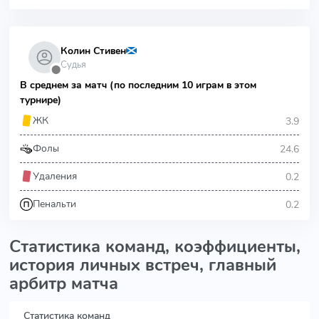
Колин Стивен
Судья
⬤
В среднем за матч (по последним 10 играм в этом
турнире)
3.9
ЖК
24.6
Фолы
0.2
Удаления
0.2
Пенальти
Статистика команд, коэффициенты,
история личных встреч, главный
арбитр матча
Статистика команд