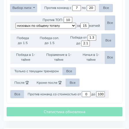
Выбор лиги
Против команд с
по
Все
Против ТОП-
Все
за
матчей
Победа от
Победа
Победа соп.
Все
до 1.5
до 1.5
до
Победа в 1-
Поражение в 1-
Ничья в 1-
Все
тайме
тайме
тайме
Только с текущим тренером
Все
После 🏆
Кроме после 🏆
Все
Все
Против команд со стоимостью от
до
Статистика обновлена