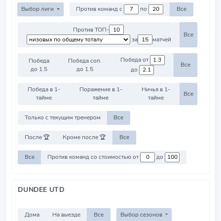
Выбор лиги
Против команд с
по
Все
Против ТОП-
Все
за
матчей
Победа от
Победа
Победа соп.
Все
до 1.5
до 1.5
до
Победа в 1-
Поражение в 1-
Ничья в 1-
Все
тайме
тайме
тайме
Только с текущим тренером
Все
После 🏆
Кроме после 🏆
Все
Все
Против команд со стоимостью от
до
DUNDEE UTD
Дома
На выезде
Все
Выбор сезонов