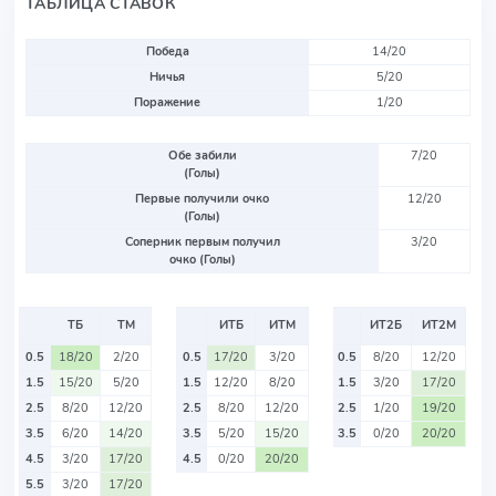
ТАБЛИЦА СТАВОК
Победа
14/20
Ничья
5/20
Поражение
1/20
Обе забили
7/20
(Голы)
Первые получили очко
12/20
(Голы)
Соперник первым получил
3/20
очко (Голы)
ТБ
ТМ
ИТБ
ИТМ
ИТ2Б
ИТ2М
0.5
18/20
2/20
0.5
17/20
3/20
0.5
8/20
12/20
1.5
15/20
5/20
1.5
12/20
8/20
1.5
3/20
17/20
2.5
8/20
12/20
2.5
8/20
12/20
2.5
1/20
19/20
3.5
6/20
14/20
3.5
5/20
15/20
3.5
0/20
20/20
4.5
3/20
17/20
4.5
0/20
20/20
5.5
3/20
17/20