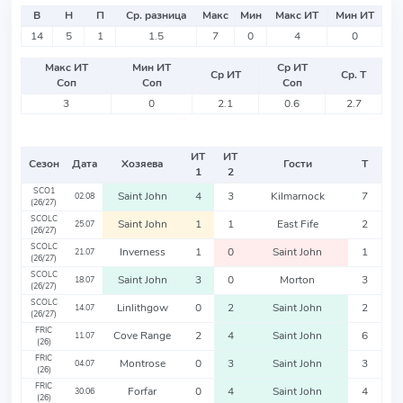
В
Н
П
Ср. разница
Макс
Мин
Макс ИТ
Мин ИТ
14
5
1
1.5
7
0
4
0
Макс ИТ
Мин ИТ
Ср ИТ
Ср ИТ
Ср. Т
Соп
Соп
Соп
3
0
2.1
0.6
2.7
ИТ
ИТ
Сезон
Дата
Хозяева
Гости
Т
1
2
SCO1
Saint John
4
3
Kilmarnock
7
02.08
(26/27)
SCOLC
Saint John
1
1
East Fife
2
25.07
(26/27)
SCOLC
Inverness
1
0
Saint John
1
21.07
(26/27)
SCOLC
Saint John
3
0
Morton
3
18.07
(26/27)
SCOLC
Linlithgow
0
2
Saint John
2
14.07
(26/27)
FRIC
Cove Range
2
4
Saint John
6
11.07
(26)
FRIC
Montrose
0
3
Saint John
3
04.07
(26)
FRIC
Forfar
0
4
Saint John
4
30.06
(26)