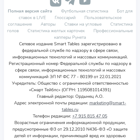
Полная версия сайта
Футбольная статистика
Бот для
ставок в LIVE
Глоссарий
Пользовательское
соглашение
Авторы
Ставки на угловые
Статистика
голов
Статистика желтых карточек
Профессиональные
капперы Рунета
Сетевое издание Smart Tables зарегистрировано в
федеральной службе по надзору в сфере связи,
информационных технологий и массовых коммуникаций.
Регистрационный номер Федеральной службы по надзору в
сфере связи, информационных технологий и массовых
коммуникаций ЭЛ № ФС 77 - 80199 от 22.01.2021
Учредитель
:
Общество с ограниченной ответственностью
«Смарт Тейблс» (ОГРН: 1195081014391)
Главный редактор: Ордынец А.О.
Адрес электронной почты редакции:
marketing@smart-
tables.ru
Телефон редакции:
+7 915 815 47 05
Возрастные ограничения информационной продукции,
предусмотренные ФЗ от 29.12.2010 N436-ФЗ «О защите
детей от информации, причиняющей вред их здоровью