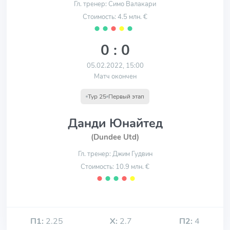
Гл. тренер: Симо Валакари
Стоимость: 4.5 млн. €
⬤
⬤
⬤
⬤
⬤
0 : 0
05.02.2022, 15:00
Матч окончен
Тур 25
Первый этап
Данди Юнайтед
(Dundee Utd)
Гл. тренер: Джим Гудвин
Стоимость: 10.9 млн. €
⬤
⬤
⬤
⬤
⬤
П1:
2.25
Х:
2.7
П2:
4