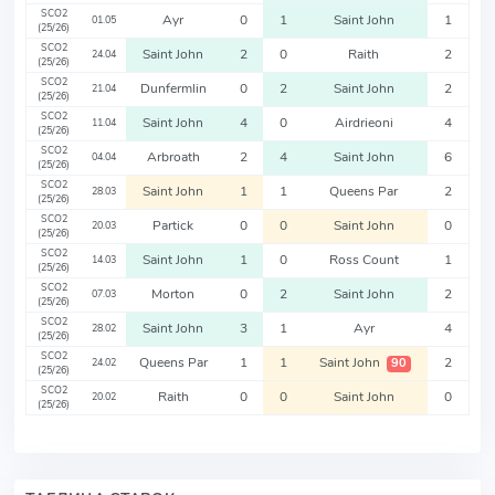
SCO2
Ayr
0
1
Saint John
1
01.05
(25/26)
SCO2
Saint John
2
0
Raith
2
24.04
(25/26)
SCO2
Dunfermlin
0
2
Saint John
2
21.04
(25/26)
SCO2
Saint John
4
0
Airdrieoni
4
11.04
(25/26)
SCO2
Arbroath
2
4
Saint John
6
04.04
(25/26)
SCO2
Saint John
1
1
Queens Par
2
28.03
(25/26)
SCO2
Partick
0
0
Saint John
0
20.03
(25/26)
SCO2
Saint John
1
0
Ross Count
1
14.03
(25/26)
SCO2
Morton
0
2
Saint John
2
07.03
(25/26)
SCO2
Saint John
3
1
Ayr
4
28.02
(25/26)
SCO2
Queens Par
1
1
Saint John
2
90
24.02
(25/26)
SCO2
Raith
0
0
Saint John
0
20.02
(25/26)