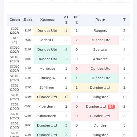
ИТ
ИТ
Сезон
Дата
Хозяева
Гости
Т
1
2
SCO1
Dundee Utd
1
1
Rangers
2
31.07
(26/27)
FRIC
Salford Ci
3
2
Dundee Utd
5
25.07
(26)
SCOLC
Dundee Utd
4
0
Spartans
4
21.07
(26/27)
SCOLC
Dundee Utd
3
0
Arbroath
3
18.07
(26/27)
SCOLC
Montrose
1
0
Dundee Utd
1
14.07
(26/27)
SCOLC
Stirling A
0
1
Dundee Utd
1
11.07
(26/27)
SCO1
St Mirren
1
1
Dundee Utd
2
17.05
(25/26)
SCO1
Dundee Utd
0
0
Livingston
0
12.05
(25/26)
SCO1
Aberdeen
2
0
Dundee Utd
2
84
09.05
(25/26)
SCO1
Kilmarnock
3
0
Dundee Utd
3
02.05
(25/26)
SCO1
Dundee Utd
3
0
Dundee
3
26.04
(25/26)
SCO1
Dundee Utd
3
2
Livingston
5
11.04