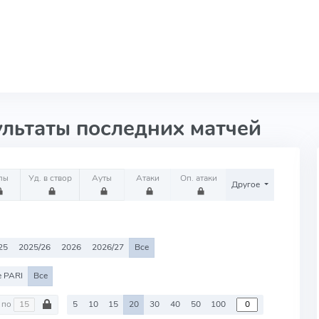
ультаты последних матчей
лы
Уд. в створ
Ауты
Атаки
Оп. атаки
Другое
25
2025/26
2026
2026/27
Все
e PARI
Все
по
5
10
15
20
30
40
50
100