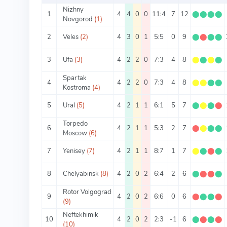
Nizhny
1
4
4
0
0
11:4
7
12
⬤
⬤
⬤
⬤
Novgorod
(1)
2
Veles
(2)
4
3
0
1
5:5
0
9
⬤
⬤
⬤
⬤
3
Ufa
(3)
4
2
2
0
7:3
4
8
⬤
⬤
⬤
⬤
Spartak
4
4
2
2
0
7:3
4
8
⬤
⬤
⬤
⬤
Kostroma
(4)
5
Ural
(5)
4
2
1
1
6:1
5
7
⬤
⬤
⬤
⬤
Torpedo
6
4
2
1
1
5:3
2
7
⬤
⬤
⬤
⬤
Moscow
(6)
7
Yenisey
(7)
4
2
1
1
8:7
1
7
⬤
⬤
⬤
⬤
8
Chelyabinsk
(8)
4
2
0
2
6:4
2
6
⬤
⬤
⬤
⬤
Rotor Volgograd
9
4
2
0
2
6:6
0
6
⬤
⬤
⬤
⬤
(9)
Neftekhimik
10
4
2
0
2
2:3
-1
6
⬤
⬤
⬤
⬤
(10)