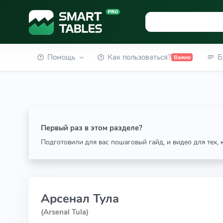
Помощь
Как пользоваться?
Б
Важно
Первый раз в этом разделе?
Подготовили для вас пошаговый гайд, и видео для тех,
Арсенал Тула
(Arsenal Tula)