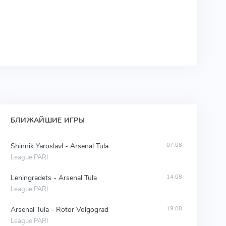
БЛИЖАЙШИЕ ИГРЫ
Shinnik Yaroslavl - Arsenal Tula
07.08
League PARI
Leningradets - Arsenal Tula
14.08
League PARI
Arsenal Tula - Rotor Volgograd
19.08
League PARI