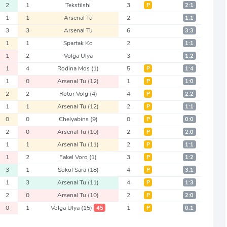
2
1
Tekstilshi
3
Р
2:1
1
1
Arsenal Tu
2
1:1
3
3
Arsenal Tu
6
3:3
1
1
Spartak Ko
2
1:1
1
2
Volga Ulya
3
1:2
1
4
Rodina Mos
(1)
5
Р
1:4
1
0
Arsenal Tu
(12)
1
Р
1:0
2
2
Rotor Volg
(4)
4
Р
2:2
1
1
Arsenal Tu
(12)
2
Р
1:1
0
0
Chelyabins
(9)
0
Р
0:0
2
0
Arsenal Tu
(10)
2
Р
2:0
1
1
Arsenal Tu
(11)
2
Р
1:1
1
2
Fakel Voro
(1)
3
Р
1:2
3
1
Sokol Sara
(18)
4
Р
3:1
1
3
Arsenal Tu
(11)
4
Р
1:3
2
0
Arsenal Tu
(10)
2
Р
2:0
0
1
Volga Ulya
(15)
1
45
Р
0:1