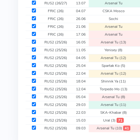
RUS2
(26/27)
13.07
Arsenal Tu
FRIC
(26)
04.07
CSKA Mosco
FRIC
(26)
26.06
Sochi
FRIC
(26)
21.06
Arsenal Tu
FRIC
(26)
17.06
Arsenal Tu
RUS2
(25/26)
16.05
Arsenal Tu
(13)
RUS2
(25/26)
11.05
Yenisey
(8)
RUS2
(25/26)
04.05
Arsenal Tu
(12)
RUS2
(25/26)
25.04
Spartak Ko
(5)
RUS2
(25/26)
22.04
Arsenal Tu
(12)
RUS2
(25/26)
18.04
Shinnik Ya
(11)
RUS2
(25/26)
12.04
Torpedo Mo
(13)
RUS2
(25/26)
05.04
Arsenal Tu
(8)
RUS2
(25/26)
29.03
Arsenal Tu
(11)
RUS2
(25/26)
22.03
SKA-Khabar
(8)
RUS2
(25/26)
15.03
Ural
(3)
71
RUS2
(25/26)
09.03
Arsenal Tu
(10)
41