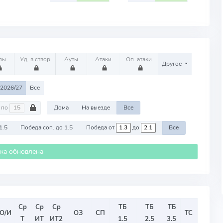
лы
Уд. в створ
Ауты
Атаки
Оп. атаки
Другое
2026/27
Все
по
Дома
На выезде
Все
1.5
Победа соп. до 1.5
Победа от
до
Все
ика обновлена
Ср
Ср
Ср
ТБ
ТБ
ТБ
О/И
ОЗ
СП
ТС
Т
ИТ
ИТ2
1.5
2.5
3.5