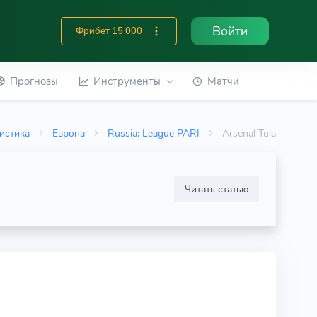
Войти
Фрибет 15 000
Прогнозы
Инструменты
Матчи
истика
Европа
Russia: League PARI
Arsenal Tula
Читать статью