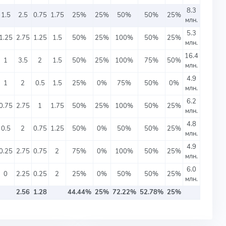
8.3
1.5
2.5
0.75
1.75
25%
25%
50%
50%
25%
млн.
5.3
1.25
2.75
1.25
1.5
50%
25%
100%
50%
25%
млн.
16.4
1
3.5
2
1.5
50%
25%
100%
75%
50%
млн.
4.9
1
2
0.5
1.5
25%
0%
75%
50%
0%
млн.
6.2
0.75
2.75
1
1.75
50%
25%
100%
50%
25%
млн.
4.8
0.5
2
0.75
1.25
50%
0%
50%
50%
25%
млн.
4.9
0.25
2.75
0.75
2
75%
0%
100%
50%
25%
млн.
6.0
0
2.25
0.25
2
25%
0%
50%
50%
25%
млн.
2.56
1.28
44.44%
25%
72.22%
52.78%
25%