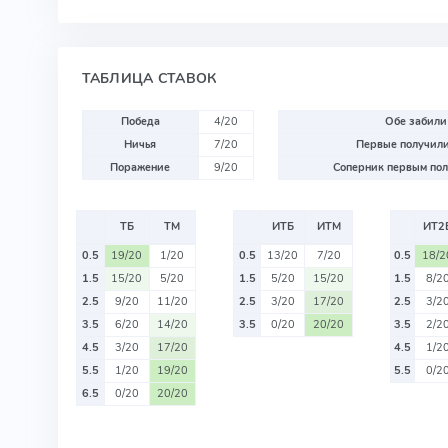
ТАБЛИЦА СТАВОК
Победа
4/20
Обе забили
Ничья
7/20
Первые получили
Поражение
9/20
Соперник первым пол
ТБ
ТМ
ИТБ
ИТМ
ИТ2
0.5
19/20
1/20
0.5
13/20
7/20
0.5
18/2
1.5
15/20
5/20
1.5
5/20
15/20
1.5
8/2
2.5
9/20
11/20
2.5
3/20
17/20
2.5
3/2
3.5
6/20
14/20
3.5
0/20
20/20
3.5
2/2
4.5
3/20
17/20
4.5
1/2
5.5
1/20
19/20
5.5
0/2
6.5
0/20
20/20