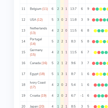
11
Belgium
(11)
6
2
3
1
13:7
6
9
⬤
⬤
⬤
⬤
12
USA
(12)
5
3
0
2
11:8
3
9
⬤
⬤
⬤
⬤
Netherlands
13
4
2
2
0
11:5
6
8
⬤
⬤
⬤
(13)
Portugal
14
5
2
2
1
8:3
5
8
⬤
⬤
⬤
⬤
(14)
Germany
15
4
2
1
1
11:5
6
7
⬤
⬤
⬤
(15)
16
Canada
(16)
5
2
1
2
9:6
3
7
⬤
⬤
⬤
⬤
17
Egypt
(18)
5
1
3
1
8:7
1
6
⬤
⬤
⬤
⬤
Ivory Coast
18
4
2
0
2
5:4
1
6
⬤
⬤
⬤
(17)
19
Croatia
(19)
4
2
0
2
6:7
-1
6
⬤
⬤
⬤
20
Japan
(20)
4
1
2
1
8:5
3
5
⬤
⬤
⬤