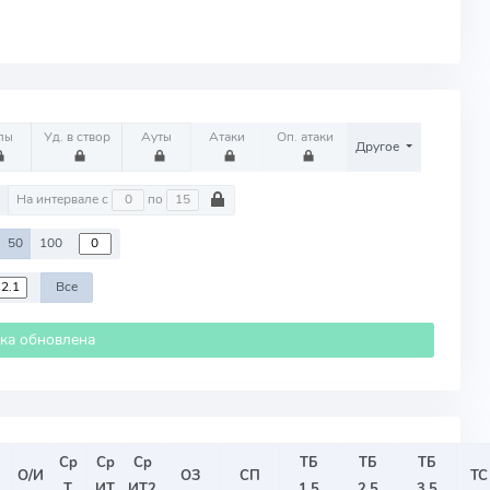
лы
Уд. в створ
Ауты
Атаки
Оп. атаки
Другое
м
На интервале с
по
50
100
Все
ика обновлена
Ср
Ср
Ср
ТБ
ТБ
ТБ
О/И
ОЗ
СП
ТС
Т
ИТ
ИТ2
1.5
2.5
3.5