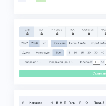
Голы
xG
Угловые
ЖК
Офсайды
Фо
2022
2026
Все
Весь матч
Первый тайм
Второй тай
Дома
На выезде
Все
5
10
15
20
30
40
Победа до 1.5
Победа соп. до 1.5
Победа от
до
Статист
#
Команда
И
В
Н
П
Голы
Р
О
Посл. 5