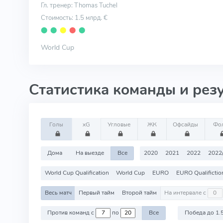
Гл. тренер: Thomas Tuchel
Стоимость: 1.5 млрд. €
⬤
⬤
⬤
⬤
⬤
World Cup
Статистика команды и рез
Голы
xG
Угловые
ЖК
Офсайды
Фо
Дома
На выезде
Все
2020
2021
2022
2022
World Cup Qualification
World Cup
EURO
EURO Qualifictio
Весь матч
Первый тайм
Второй тайм
На интервале с
Против команд с
по
Все
Победа до 1.