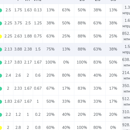
1.3
⬤
2.5
1.75
1.63
0.13
13%
63%
50%
38%
13%
млрд
1.6
⬤
2.25
3.75
2.5
1.25
38%
50%
88%
63%
38%
млрд
852
⬤
2.25
2.63
1.88
0.75
63%
25%
88%
50%
25%
млн
1.5
⬤
2.13
3.88
2.38
1.5
75%
13%
88%
63%
38%
млрд
638
⬤
2.17
3.83
2.17
1.67
100%
0%
100%
83%
50%
млн
214
⬤
2.4
2.6
2
0.6
20%
80%
80%
40%
20%
млн
350
⬤
2
2.33
1.67
0.67
67%
17%
83%
33%
17%
млн
512
⬤
1.83
2.67
1.67
1
50%
33%
83%
33%
17%
млн
310
⬤
2.2
1.2
1
0.2
20%
40%
20%
20%
20%
млн
928
⬤
2
2.8
2
0.8
60%
40%
100%
80%
0%