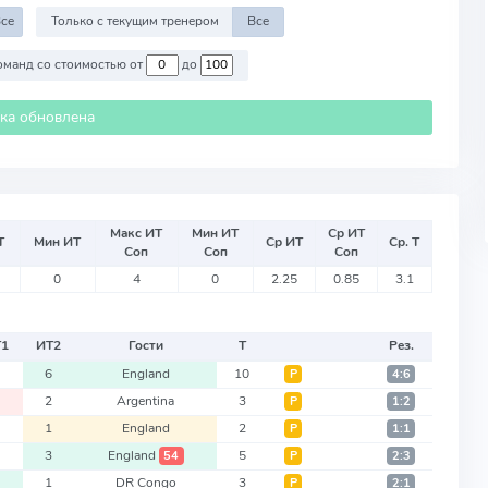
се
Только с текущим тренером
Все
Против команд со стоимостью от
до
ика обновлена
Макс ИТ
Мин ИТ
Ср ИТ
Т
Мин ИТ
Ср ИТ
Ср. Т
Соп
Соп
Соп
0
4
0
2.25
0.85
3.1
Т
1
ИТ
2
Гости
Т
Рез.
4
6
England
10
Р
4:6
1
2
Argentina
3
Р
1:2
1
1
England
2
Р
1:1
2
3
England
5
54
Р
2:3
2
1
DR Congo
3
Р
2:1