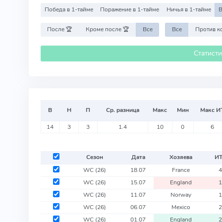
Победа в 1-тайме
Поражение в 1-тайме
Ничья в 1-тайме
В
После 🏆
Кроме после 🏆
Все
Все
Статист
В
Н
П
Ср. разница
Макс
Мин
Макс И
14
3
3
1.4
10
0
6
Сезон
Дата
Хозяева
И
WC
(26)
18.07
France
WC
(26)
15.07
England
WC
(26)
11.07
Norway
WC
(26)
06.07
Mexico
WC
(26)
01.07
England