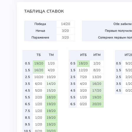
ТАБЛИЦА СТАВОК
Победа
14/20
Обе забили
Ничья
3/20
Первые получили
Поражение
3/20
Соперник первым пол
ТБ
ТМ
ИТБ
ИТМ
ИТ2
0.5
19/20
1/20
0.5
18/20
2/20
0.5
9/2
1.5
16/20
4/20
1.5
12/20
8/20
1.5
5/2
2.5
10/20
10/20
2.5
7/20
13/20
2.5
2/2
3.5
6/20
14/20
3.5
4/20
16/20
3.5
1/2
4.5
5/20
15/20
4.5
3/20
17/20
4.5
0/2
5.5
2/20
18/20
5.5
1/20
19/20
6.5
1/20
19/20
6.5
0/20
20/20
7.5
1/20
19/20
8.5
1/20
19/20
9.5
1/20
19/20
10.5
0/20
20/20