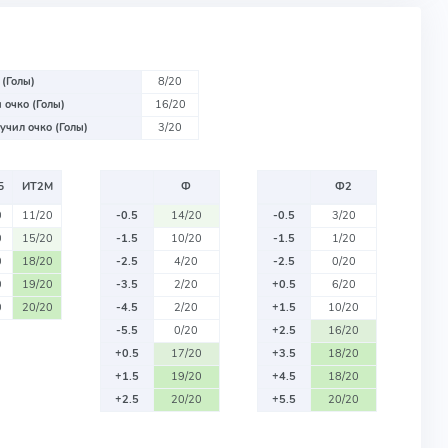
 (Голы)
8/20
 очко (Голы)
16/20
учил очко (Голы)
3/20
Б
ИТ2М
Ф
Ф2
0
11/20
-0.5
14/20
-0.5
3/20
0
15/20
-1.5
10/20
-1.5
1/20
0
18/20
-2.5
4/20
-2.5
0/20
0
19/20
-3.5
2/20
+0.5
6/20
0
20/20
-4.5
2/20
+1.5
10/20
-5.5
0/20
+2.5
16/20
+0.5
17/20
+3.5
18/20
+1.5
19/20
+4.5
18/20
+2.5
20/20
+5.5
20/20