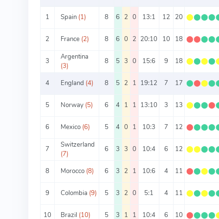
1
Spain
(1)
8
6
2
0
13:1
12
20
⬤
⬤
⬤
⬤
2
France
(2)
8
6
0
2
20:10
10
18
⬤
⬤
⬤
⬤
Argentina
3
8
5
3
0
15:6
9
18
⬤
⬤
⬤
⬤
(3)
4
England
(4)
8
5
2
1
19:12
7
17
⬤
⬤
⬤
⬤
5
Norway
(5)
6
4
1
1
13:10
3
13
⬤
⬤
⬤
⬤
6
Mexico
(6)
5
4
0
1
10:3
7
12
⬤
⬤
⬤
⬤
Switzerland
7
6
3
3
0
10:4
6
12
⬤
⬤
⬤
⬤
(7)
8
Morocco
(8)
6
3
2
1
10:6
4
11
⬤
⬤
⬤
⬤
9
Colombia
(9)
5
3
2
0
5:1
4
11
⬤
⬤
⬤
⬤
10
Brazil
(10)
5
3
1
1
10:4
6
10
⬤
⬤
⬤
⬤