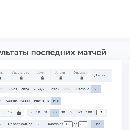
ультаты последних матчей
лы
Уд. в створ
Ауты
Атаки
Оп. атаки
Другое
/23
2023
2024
2024/25
2025
2026
2026/27
Все
n
Nations League
Friendlies
Все
по
5
10
15
20
30
40
50
100
5
Победа соп. до 1.5
Победа от
до
Все