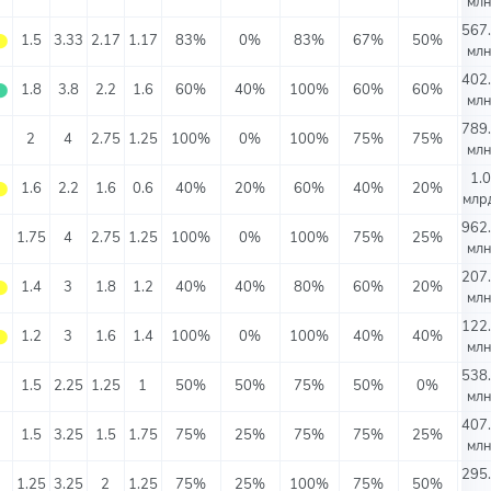
млн
567
⬤
1.5
3.33
2.17
1.17
83%
0%
83%
67%
50%
млн
402
⬤
1.8
3.8
2.2
1.6
60%
40%
100%
60%
60%
млн
789
⬤
2
4
2.75
1.25
100%
0%
100%
75%
75%
млн
1.0
⬤
1.6
2.2
1.6
0.6
40%
20%
60%
40%
20%
млрд
962
⬤
1.75
4
2.75
1.25
100%
0%
100%
75%
25%
млн
207
⬤
1.4
3
1.8
1.2
40%
40%
80%
60%
20%
млн
122
⬤
1.2
3
1.6
1.4
100%
0%
100%
40%
40%
млн
538
⬤
1.5
2.25
1.25
1
50%
50%
75%
50%
0%
млн
407
⬤
1.5
3.25
1.5
1.75
75%
25%
75%
75%
25%
млн
295
⬤
1.25
3.25
2
1.25
75%
25%
100%
75%
50%