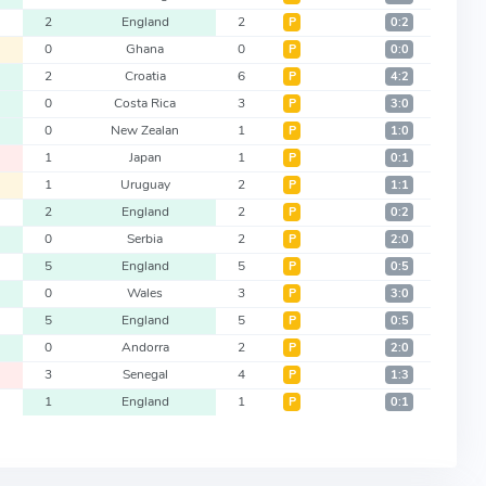
0
2
England
2
Р
0:2
0
0
Ghana
0
Р
0:0
4
2
Croatia
6
Р
4:2
3
0
Costa Rica
3
Р
3:0
1
0
New Zealan
1
Р
1:0
0
1
Japan
1
Р
0:1
1
1
Uruguay
2
Р
1:1
0
2
England
2
Р
0:2
2
0
Serbia
2
Р
2:0
0
5
England
5
Р
0:5
3
0
Wales
3
Р
3:0
0
5
England
5
Р
0:5
2
0
Andorra
2
Р
2:0
1
3
Senegal
4
Р
1:3
0
1
England
1
Р
0:1