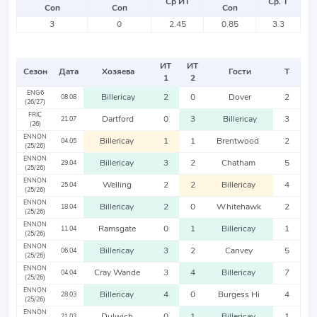
Ср ИТ
Ср. Т
Соп
Соп
Соп
3
0
2.45
0.85
3.3
ИТ
ИТ
Сезон
Дата
Хозяева
Гости
Т
1
2
ENG6
Billericay
2
0
Dover
2
08.08
(26/27)
FRIC
Dartford
0
3
Billericay
3
21.07
(26)
ENNON
Billericay
1
1
Brentwood
2
04.05
(25/26)
ENNON
Billericay
3
2
Chatham
5
29.04
(25/26)
ENNON
Welling
2
2
Billericay
4
25.04
(25/26)
ENNON
Billericay
2
0
Whitehawk
2
18.04
(25/26)
ENNON
Ramsgate
0
1
Billericay
1
11.04
(25/26)
ENNON
Billericay
3
2
Canvey
5
06.04
(25/26)
ENNON
Cray Wande
3
4
Billericay
7
04.04
(25/26)
ENNON
Billericay
4
0
Burgess Hi
4
28.03
(25/26)
ENNON
Dulwich
0
1
Billericay
1
21.03