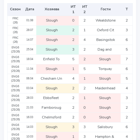
ИТ
ИТ
Сезон
Дата
Хозяева
Гости
Т
1
2
FRIC
Slough
0
2
Wealdstone
2
01.08
(26)
FRIC
Slough
2
1
Oxford Cit
3
28.07
(26)
FRIC
Slough
2
4
Basingstok
6
14.07
(26)
ENG6
Slough
3
2
Dag and
5
25.04
(25/26)
ENG6
Enfield To
5
2
Slough
7
18.04
(25/26)
ENG6
Slough
1
5
Torquay
6
11.04
(25/26)
ENG6
Chesham Un
4
1
Slough
5
06.04
(25/26)
ENG6
Slough
2
2
Maidenhead
4
03.04
(25/26)
ENG6
Ebbsfleet
2
1
Slough
3
28.03
(25/26)
ENG6
Farnboroug
2
0
Slough
2
21.03
(25/26)
ENG6
Chelmsford
2
0
Slough
2
16.03
(25/26)
ENG6
Slough
3
3
Salisbury
6
14.03
(25/26)
ENG6
Slough
1
3
Hampton &
4
10.03
(25/26)