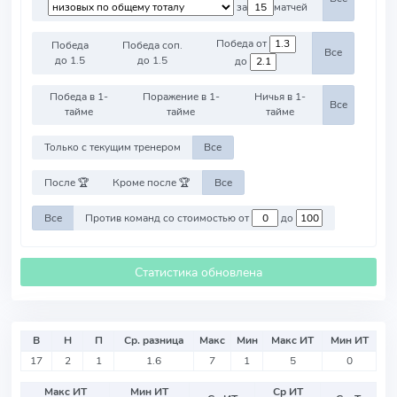
за
матчей
Победа от
Победа
Победа соп.
Все
до 1.5
до 1.5
до
Победа в 1-
Поражение в 1-
Ничья в 1-
Все
тайме
тайме
тайме
Только с текущим тренером
Все
После 🏆
Кроме после 🏆
Все
Все
Против команд со стоимостью от
до
Статистика обновлена
В
Н
П
Ср. разница
Макс
Мин
Макс ИТ
Мин ИТ
17
2
1
1.6
7
1
5
0
Макс ИТ
Мин ИТ
Ср ИТ