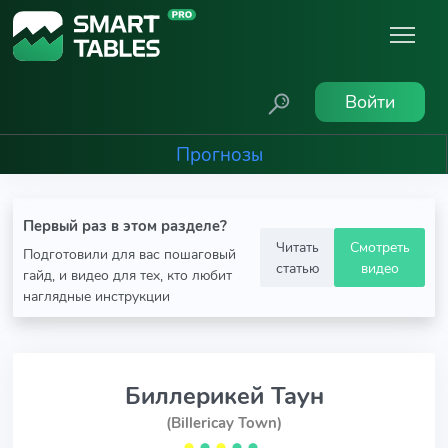
Войти
Прогнозы
Первый раз в этом разделе?
Читать
Смотреть
Подготовили для вас пошаговый
статью
видео
гайд, и видео для тех, кто любит
наглядные инструкции
Биллерикей Таун
(Billericay Town)
⬤
⬤
⬤
⬤
⬤