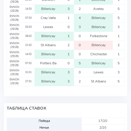
(25/26)
ENNON
Billericay
3
2
Aveley
5
14.03
(25/26)
ENNON
Cray Valle
1
4
Billericay
5
07.03
(25/26)
ENNON
Lewes
0
3
Billericay
3
03.03
(25/26)
ENNON
Billericay
1
0
Folkestone
1
28.02
(25/26)
ENNON
St Albans
2
0
Billericay
2
21.02
(25/26)
ENNON
Billericay
1
0
Chichester
1
14.02
(25/26)
ENNON
Potters Ba
0
5
Billericay
5
07.02
(25/26)
ENNON
Billericay
3
0
Lewes
3
31.01
(25/26)
ENNON
Billericay
3
2
St Albans
5
27.01
(25/26)
ТАБЛИЦА СТАВОК
Победа
17/20
Ничья
2/20