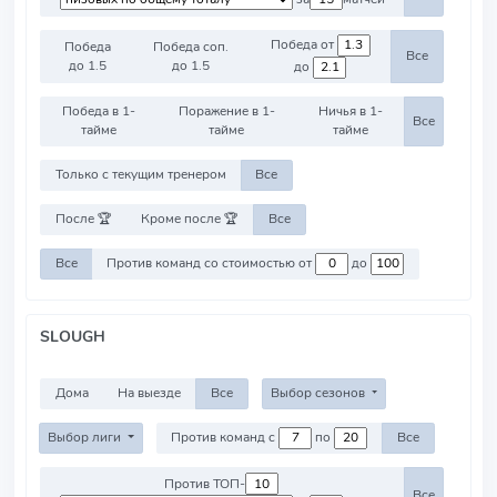
Победа от
Победа
Победа соп.
Все
до 1.5
до 1.5
до
Победа в 1-
Поражение в 1-
Ничья в 1-
Все
тайме
тайме
тайме
Только с текущим тренером
Все
После 🏆
Кроме после 🏆
Все
Все
Против команд со стоимостью от
до
SLOUGH
Дома
На выезде
Все
Выбор сезонов
Выбор лиги
Против команд с
по
Все
Против ТОП-
Все