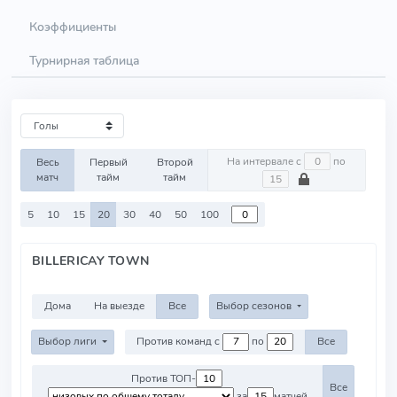
Коэффициенты
Турнирная таблица
На интервале с
по
Весь
Первый
Второй
матч
тайм
тайм
5
10
15
20
30
40
50
100
BILLERICAY TOWN
Дома
На выезде
Все
Выбор сезонов
Выбор лиги
Против команд с
по
Все
Против ТОП-
Все
за
матчей