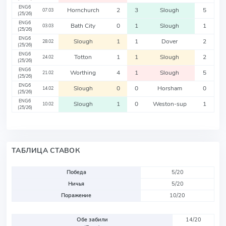
ENG6
Hornchurch
2
3
Slough
5
07.03
(25/26)
ENG6
Bath City
0
1
Slough
1
03.03
(25/26)
ENG6
Slough
1
1
Dover
2
28.02
(25/26)
ENG6
Totton
1
1
Slough
2
24.02
(25/26)
ENG6
Worthing
4
1
Slough
5
21.02
(25/26)
ENG6
Slough
0
0
Horsham
0
14.02
(25/26)
ENG6
Slough
1
0
Weston-sup
1
10.02
(25/26)
ТАБЛИЦА СТАВОК
Победа
5/20
Ничья
5/20
Поражение
10/20
Обе забили
14/20