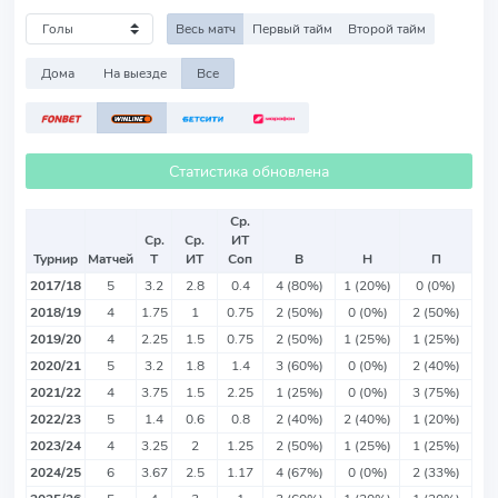
Весь матч
Первый тайм
Второй тайм
Дома
На выезде
Все
Статистика обновлена
Ср.
Ср.
Ср.
ИТ
Турнир
Матчей
Т
ИТ
Соп
В
Н
П
2017/18
5
3.2
2.8
0.4
4 (80%)
1 (20%)
0 (0%)
2018/19
4
1.75
1
0.75
2 (50%)
0 (0%)
2 (50%)
2019/20
4
2.25
1.5
0.75
2 (50%)
1 (25%)
1 (25%)
2020/21
5
3.2
1.8
1.4
3 (60%)
0 (0%)
2 (40%)
2021/22
4
3.75
1.5
2.25
1 (25%)
0 (0%)
3 (75%)
2022/23
5
1.4
0.6
0.8
2 (40%)
2 (40%)
1 (20%)
2023/24
4
3.25
2
1.25
2 (50%)
1 (25%)
1 (25%)
2024/25
6
3.67
2.5
1.17
4 (67%)
0 (0%)
2 (33%)