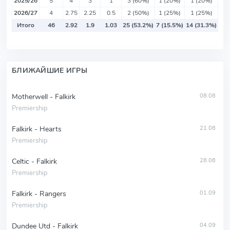
2025/26
5
4
3
1
3 (60%)
1 (20%)
1 (20%)
2026/27
4
2.75
2.25
0.5
2 (50%)
1 (25%)
1 (25%)
Итого
46
2.92
1.9
1.03
25 (53.2%)
7 (15.5%)
14 (31.3%)
БЛИЖАЙШИЕ ИГРЫ
Motherwell - Falkirk
08.08
Premiership
Falkirk - Hearts
21.08
Premiership
Celtic - Falkirk
28.08
Premiership
Falkirk - Rangers
01.09
Premiership
Dundee Utd - Falkirk
04.09