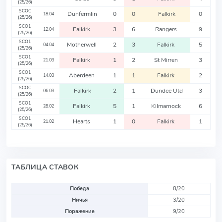
(25/26)
SCOC
Dunfermlin
0
0
Falkirk
0
18.04
(25/26)
SCO1
Falkirk
3
6
Rangers
9
12.04
(25/26)
SCO1
Motherwell
2
3
Falkirk
5
04.04
(25/26)
SCO1
Falkirk
1
2
St Mirren
3
21.03
(25/26)
SCO1
Aberdeen
1
1
Falkirk
2
14.03
(25/26)
SCOC
Falkirk
2
1
Dundee Utd
3
06.03
(25/26)
SCO1
Falkirk
5
1
Kilmarnock
6
28.02
(25/26)
SCO1
Hearts
1
0
Falkirk
1
21.02
(25/26)
ТАБЛИЦА СТАВОК
Победа
8/20
Ничья
3/20
Поражение
9/20