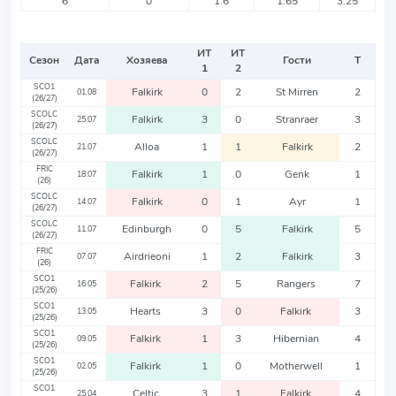
6
0
1.6
1.65
3.25
ИТ
ИТ
Сезон
Дата
Хозяева
Гости
Т
1
2
SCO1
Falkirk
0
2
St Mirren
2
01.08
(26/27)
SCOLC
Falkirk
3
0
Stranraer
3
25.07
(26/27)
SCOLC
Alloa
1
1
Falkirk
2
21.07
(26/27)
FRIC
Falkirk
1
0
Genk
1
18.07
(26)
SCOLC
Falkirk
0
1
Ayr
1
14.07
(26/27)
SCOLC
Edinburgh
0
5
Falkirk
5
11.07
(26/27)
FRIC
Airdrieoni
1
2
Falkirk
3
07.07
(26)
SCO1
Falkirk
2
5
Rangers
7
16.05
(25/26)
SCO1
Hearts
3
0
Falkirk
3
13.05
(25/26)
SCO1
Falkirk
1
3
Hibernian
4
09.05
(25/26)
SCO1
Falkirk
1
0
Motherwell
1
02.05
(25/26)
SCO1
Celtic
3
1
Falkirk
4
25.04