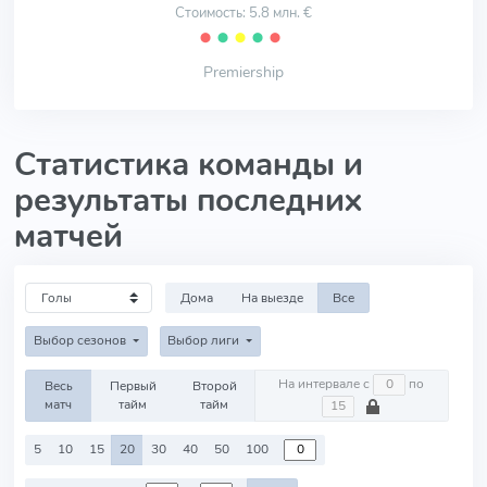
Стоимость: 5.8 млн. €
⬤
⬤
⬤
⬤
⬤
Premiership
Статистика команды и
результаты последних
матчей
Дома
На выезде
Все
Выбор сезонов
Выбор лиги
На интервале с
по
Весь
Первый
Второй
матч
тайм
тайм
5
10
15
20
30
40
50
100