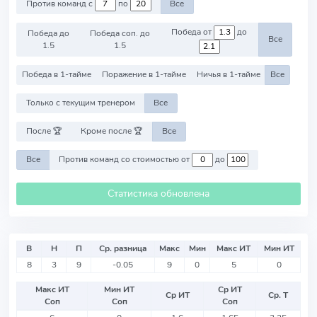
Против команд с
по
Все
Победа от
до
Победа до
Победа соп. до
Все
1.5
1.5
Победа в 1-тайме
Поражение в 1-тайме
Ничья в 1-тайме
Все
Только с текущим тренером
Все
После 🏆
Кроме после 🏆
Все
Все
Против команд со стоимостью от
до
Статистика обновлена
В
Н
П
Ср. разница
Макс
Мин
Макс ИТ
Мин ИТ
8
3
9
-0.05
9
0
5
0
Макс ИТ
Мин ИТ
Ср ИТ
Ср ИТ
Ср. Т
Соп
Соп
Соп