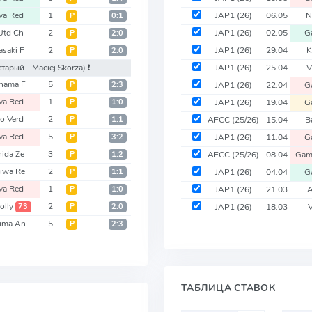
wa Red
1
JAP1
(26)
06.05
N
Р
0:1
Utd Ch
2
JAP1
(26)
02.05
G
Р
2:0
saki F
2
JAP1
(26)
29.04
K
Р
2:0
старый - Maciej Skorza)
❗️
JAP1
(26)
25.04
V
hama F
5
Р
2:3
JAP1
(26)
22.04
G
wa Red
1
Р
1:0
JAP1
(26)
19.04
G
o Verd
2
Р
1:1
AFCC
(25/26)
15.04
B
wa Red
5
Р
3:2
JAP1
(26)
11.04
G
ida Ze
3
Р
1:2
AFCC
(25/26)
08.04
Gam
iwa Re
2
Р
1:1
JAP1
(26)
04.04
G
wa Red
1
Р
1:0
JAP1
(26)
21.03
A
olly
2
73
Р
2:0
JAP1
(26)
18.03
V
ima An
5
Р
2:3
ТАБЛИЦА СТАВОК