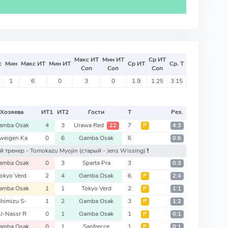
Макс ИТ
Мин ИТ
Ср ИТ
с
Мин
Макс ИТ
Мин ИТ
Ср ИТ
Ср. Т
Соп
Соп
Соп
1
6
0
3
0
1.9
1.25
3.15
Хозяева
ИТ
1
ИТ
2
Гости
Т
Рез.
amba Osak
4
3
Urawa Red
7
22
Р
4:3
weigen Ka
0
6
Gamba Osak
6
0:6
ый тренер - Tomokazu Myojin
(старый - Jens Wissing)
❗️
amba Osak
0
3
Sparta Pra
3
0:3
okyo Verd
2
4
Gamba Osak
6
Р
2:4
amba Osak
1
1
Tokyo Verd
2
Р
1:1
himizu S-
1
2
Gamba Osak
3
Р
1:2
l-Nassr R
0
1
Gamba Osak
1
Р
0:1
amba Osak
0
1
Sanfrecce
1
Р
0:1