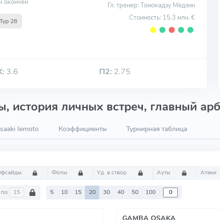
ч окончен
Гл. тренер: Томокадзу Мёдзин
Стоимость: 15.3 млн. €
Тур 28
⬤
⬤
⬤
⬤
⬤
Х:
3.6
П2:
2.75
, история личных встреч, главный арб
aaki Iemoto
Коэффициенты
Турнирная таблица
Офсайды
Фолы
Уд. в створ
Ауты
Атаки
по
5
10
15
20
30
40
50
100
GAMBA OSAKA