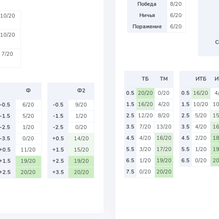
Победа
8/20
Ничья
6/20
10/20
Поражение
6/20
10/20
С
7/20
ТБ
ТМ
ИТБ
И
Ф
Ф2
0.5
20/20
0/20
0.5
16/20
4
1.5
16/20
4/20
1.5
10/20
10
-0.5
6/20
-0.5
9/20
2.5
12/20
8/20
2.5
5/20
15
-1.5
5/20
-1.5
1/20
3.5
7/20
13/20
3.5
4/20
16
-2.5
1/20
-2.5
0/20
4.5
4/20
16/20
4.5
2/20
18
-3.5
0/20
+0.5
14/20
5.5
3/20
17/20
5.5
1/20
19
+0.5
11/20
+1.5
15/20
6.5
1/20
19/20
6.5
0/20
20
+1.5
19/20
+2.5
19/20
7.5
0/20
20/20
+2.5
20/20
+3.5
20/20