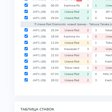
JAP1
(26)
06.05
Kashiwa Re
0
1
Ura
JAP1
(26)
02.05
Urawa Red
2
0
JEF 
JAP1
(26)
29.04
Urawa Red
2
0
Kawa
❗️ Urawa Red Diamonds: новый тренер - Tatsuya Tanaka
(
JAP1
(26)
25.04
Urawa Red
2
3
Yoko
JAP1
(26)
18.04
Kashima An
1
0
Ura
JAP1
(26)
12.04
Urawa Red
1
1
Toky
JAP1
(26)
05.04
Kawasaki F
3
2
Ura
JAP1
(26)
22.03
Urawa Red
1
2
Mach
JAP1
(26)
18.03
Urawa Red
1
1
Kash
JAP1
(26)
14.03
Tokyo Verd
1
0
Ura
JAP1
(26)
07.03
Urawa Red
2
0
Mito H
JAP1
(26)
28.02
Urawa Red
2
3
Kash
ТАБЛИЦА СТАВОК