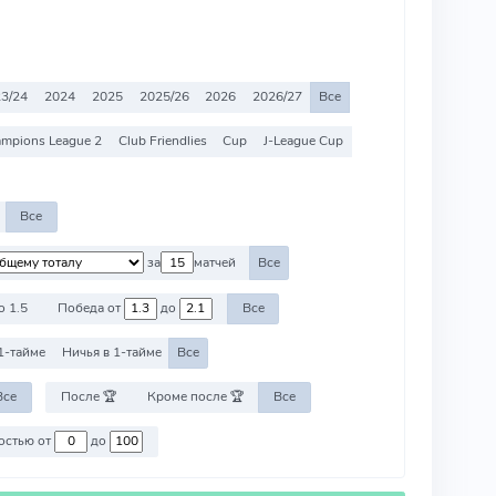
3/24
2024
2025
2025/26
2026
2026/27
Все
mpions League 2
Club Friendlies
Cup
J-League Cup
Все
за
матчей
Все
о 1.5
Победа от
до
Все
1-тайме
Ничья в 1-тайме
Все
Все
После 🏆
Кроме после 🏆
Все
Против команд со стоимостью от
до