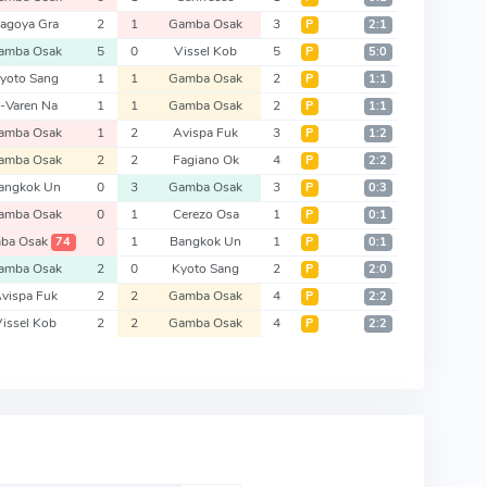
agoya Gra
2
1
Gamba Osak
3
Р
2:1
amba Osak
5
0
Vissel Kob
5
Р
5:0
yoto Sang
1
1
Gamba Osak
2
Р
1:1
-Varen Na
1
1
Gamba Osak
2
Р
1:1
amba Osak
1
2
Avispa Fuk
3
Р
1:2
amba Osak
2
2
Fagiano Ok
4
Р
2:2
angkok Un
0
3
Gamba Osak
3
Р
0:3
amba Osak
0
1
Cerezo Osa
1
Р
0:1
ba Osak
0
1
Bangkok Un
1
74
Р
0:1
amba Osak
2
0
Kyoto Sang
2
Р
2:0
vispa Fuk
2
2
Gamba Osak
4
Р
2:2
issel Kob
2
2
Gamba Osak
4
Р
2:2