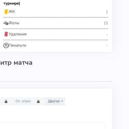
турнире)
1
ЖК
15
Фолы
-
Удаления
-
Пенальти
итр матча
Оп. атаки
Другое