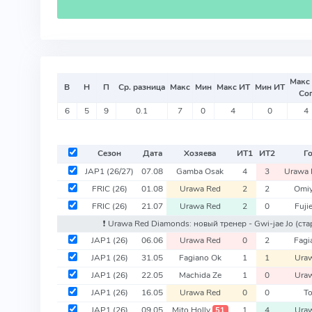
Макс
В
Н
П
Ср. разница
Макс
Мин
Макс ИТ
Мин ИТ
Со
6
5
9
0.1
7
0
4
0
4
Сезон
Дата
Хозяева
ИТ
1
ИТ
2
Г
JAP1
(26/27)
07.08
Gamba Osak
4
3
Urawa
FRIC
(26)
01.08
Urawa Red
2
2
Omiy
FRIC
(26)
21.07
Urawa Red
2
0
Fuji
❗️ Urawa Red Diamonds: новый тренер - Gwi-jae Jo
(ста
JAP1
(26)
06.06
Urawa Red
0
2
Fagi
JAP1
(26)
31.05
Fagiano Ok
1
1
Ura
JAP1
(26)
22.05
Machida Ze
1
0
Ura
JAP1
(26)
16.05
Urawa Red
0
0
T
JAP1
(26)
09.05
Mito Holly
1
4
Ura
51