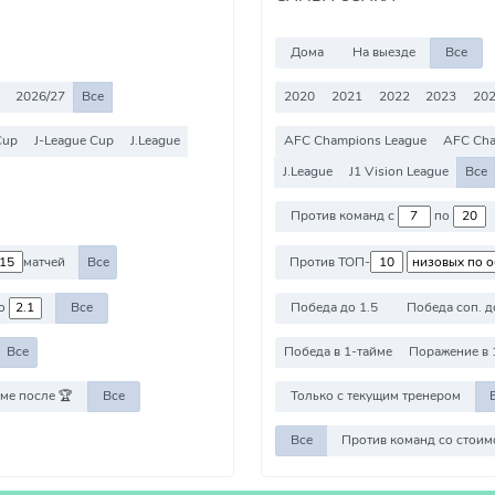
Дома
На выезде
Все
2026/27
Все
2020
2021
2022
2023
202
Cup
J-League Cup
J.League
AFC Champions League
AFC Cha
J.League
J1 Vision League
Все
Против команд с
по
матчей
Все
Против ТОП-
о
Все
Победа до 1.5
Победа соп. д
Все
Победа в 1-тайме
Поражение в 
ме после 🏆
Все
Только с текущим тренером
Все