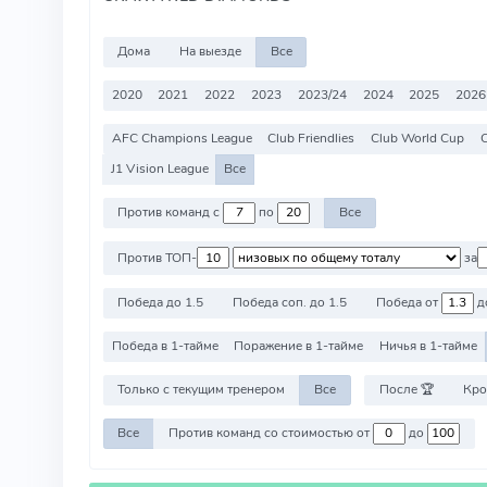
Дома
На выезде
Все
2020
2021
2022
2023
2023/24
2024
2025
2026
AFC Champions League
Club Friendlies
Club World Cup
J1 Vision League
Все
Против команд с
по
Все
Против ТОП-
за
Победа до 1.5
Победа соп. до 1.5
Победа от
д
Победа в 1-тайме
Поражение в 1-тайме
Ничья в 1-тайме
Только с текущим тренером
Все
После 🏆
Кро
Все
Против команд со стоимостью от
до