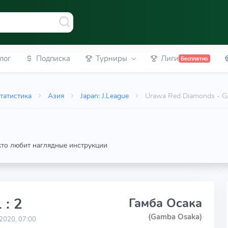
лог
Подписка
Турниры
Лиги
Бесплатно
татистика
Азия
Japan: J.League
Urawa Red Diamonds - G
 кто любит наглядные инструкции
 : 2
Гамба Осака
(Gamba Osaka)
2020, 07:00