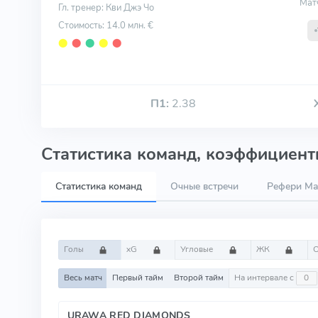
Мат
Гл. тренер: Кви Джэ Чо
Стоимость: 14.0 млн. €
⬤
⬤
⬤
⬤
⬤
П1:
2.38
Статистика команд, коэффициенты
Статистика команд
Очные встречи
Рефери Mas
Голы
xG
Угловые
ЖК
Весь матч
Первый тайм
Второй тайм
На интервале с
URAWA RED DIAMONDS