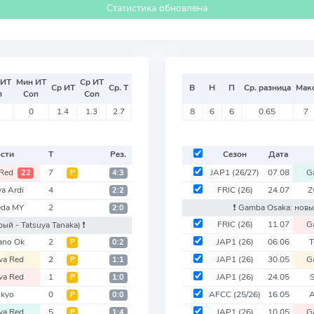
Статистика обновлена
 ИТ
Мин ИТ
Ср ИТ
Ср ИТ
Ср. Т
В
Н
П
Ср. разница
Мак
п
Соп
Соп
0
1.4
1.3
2.7
8
6
6
0.65
7
ости
Т
Рез.
Сезон
Дата
 Red
7
JAP1
(26/27)
07.08
G
22
Р
4:3
a Ardi
4
FRIC
(26)
24.07
Z
2:2
eda MY
2
❗️ Gamba Osaka: нов
2:0
FRIC
(26)
11.07
G
рый - Tatsuya Tanaka)
❗️
ano Ok
2
JAP1
(26)
06.06
T
Р
0:2
wa Red
2
JAP1
(26)
30.05
G
Р
1:1
wa Red
1
JAP1
(26)
24.05
S
Р
1:0
okyo
0
AFCC
(25/26)
16.05
A
Р
0:0
wa Red
5
JAP1
(26)
10.05
G
Р
1:4