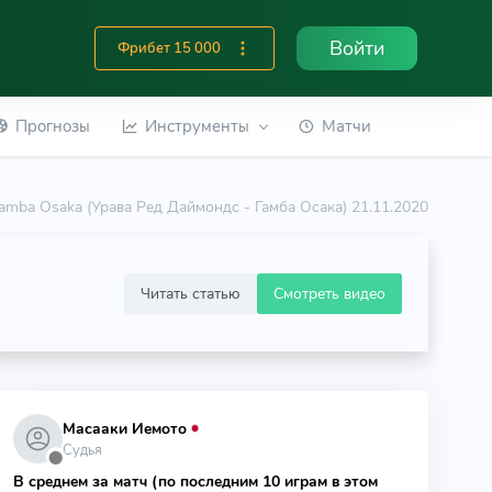
Войти
Фрибет 15 000
Прогнозы
Инструменты
Матчи
amba Osaka (Урава Ред Даймондс - Гамба Осака) 21.11.2020
Читать статью
Смотреть видео
Масааки Иемото
Судья
⬤
В среднем за матч (по последним 10 играм в этом