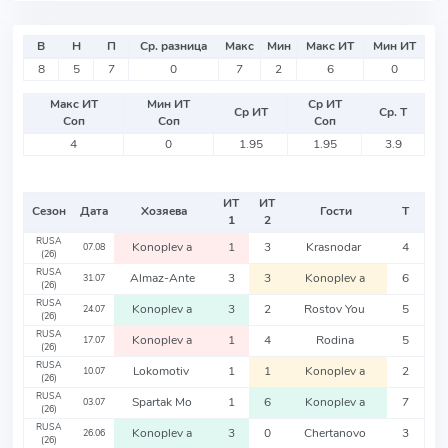
В
Н
П
Ср. разница
Макс
Мин
Макс ИТ
Мин ИТ
8
5
7
0
7
2
6
0
Макс ИТ
Мин ИТ
Ср ИТ
Ср ИТ
Ср. Т
Соп
Соп
Соп
4
0
1.95
1.95
3.9
ИТ
ИТ
Сезон
Дата
Хозяева
Гости
Т
1
2
RUSA
Konoplev a
1
3
Krasnodar
4
07.08
(26)
RUSA
Almaz-Ante
3
3
Konoplev a
6
31.07
(26)
RUSA
Konoplev a
3
2
Rostov You
5
24.07
(26)
RUSA
Konoplev a
1
4
Rodina
5
17.07
(26)
RUSA
Lokomotiv
1
1
Konoplev a
2
10.07
(26)
RUSA
Spartak Mo
1
6
Konoplev a
7
03.07
(26)
RUSA
Konoplev a
3
0
Chertanovo
3
26.06
(26)