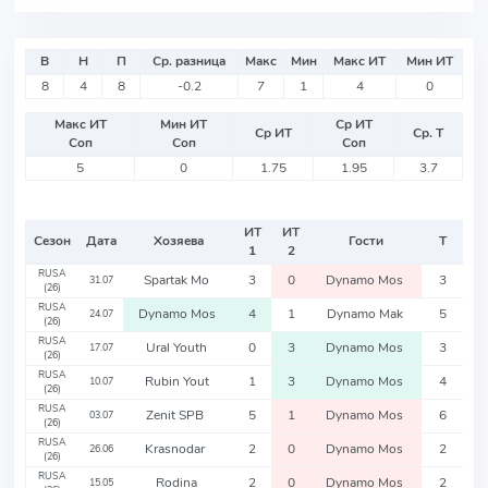
В
Н
П
Ср. разница
Макс
Мин
Макс ИТ
Мин ИТ
8
4
8
-0.2
7
1
4
0
Макс ИТ
Мин ИТ
Ср ИТ
Ср ИТ
Ср. Т
Соп
Соп
Соп
5
0
1.75
1.95
3.7
ИТ
ИТ
Сезон
Дата
Хозяева
Гости
Т
1
2
RUSA
Spartak Mo
3
0
Dynamo Mos
3
31.07
(26)
RUSA
Dynamo Mos
4
1
Dynamo Mak
5
24.07
(26)
RUSA
Ural Youth
0
3
Dynamo Mos
3
17.07
(26)
RUSA
Rubin Yout
1
3
Dynamo Mos
4
10.07
(26)
RUSA
Zenit SPB
5
1
Dynamo Mos
6
03.07
(26)
RUSA
Krasnodar
2
0
Dynamo Mos
2
26.06
(26)
RUSA
Rodina
2
0
Dynamo Mos
2
15.05