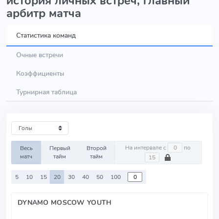
история личных встреч, главный
арбитр матча
Статистика команд
Очные встречи
Коэффициенты
Турнирная таблица
На интервале с
по
Весь
Первый
Второй
матч
тайм
тайм
5
10
15
20
30
40
50
100
DYNAMO MOSCOW YOUTH