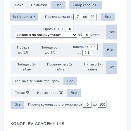
Дома
На выезде
Все
Выбор сезонов
Выбор лиги
Против команд с
по
Все
Против ТОП-
Все
за
матчей
Победа от
Победа
Победа соп.
Все
до 1.5
до 1.5
до
Победа в 1-
Поражение в 1-
Ничья в 1-
Все
тайме
тайме
тайме
Только с текущим тренером
Все
После 🏆
Кроме после 🏆
Все
Все
Против команд со стоимостью от
до
KONOPLEV ACADEMY U19