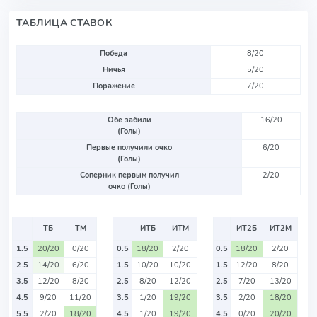
ТАБЛИЦА СТАВОК
Победа
8/20
Ничья
5/20
Поражение
7/20
Обе забили
16/20
(Голы)
Первые получили очко
6/20
(Голы)
Соперник первым получил
2/20
очко (Голы)
ТБ
ТМ
ИТБ
ИТМ
ИТ2Б
ИТ2М
1.5
20/20
0/20
0.5
18/20
2/20
0.5
18/20
2/20
2.5
14/20
6/20
1.5
10/20
10/20
1.5
12/20
8/20
3.5
12/20
8/20
2.5
8/20
12/20
2.5
7/20
13/20
4.5
9/20
11/20
3.5
1/20
19/20
3.5
2/20
18/20
5.5
2/20
18/20
4.5
1/20
19/20
4.5
0/20
20/20