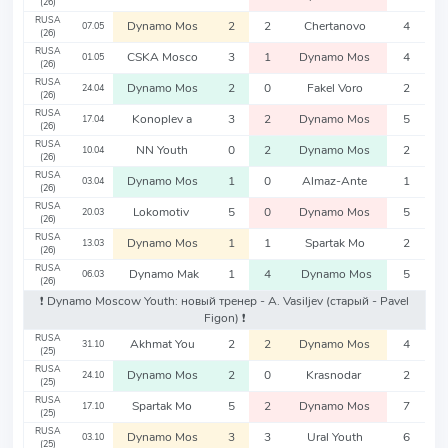
(26)
RUSA
Dynamo Mos
2
2
Chertanovo
4
07.05
(26)
RUSA
CSKA Mosco
3
1
Dynamo Mos
4
01.05
(26)
RUSA
Dynamo Mos
2
0
Fakel Voro
2
24.04
(26)
RUSA
Konoplev a
3
2
Dynamo Mos
5
17.04
(26)
RUSA
NN Youth
0
2
Dynamo Mos
2
10.04
(26)
RUSA
Dynamo Mos
1
0
Almaz-Ante
1
03.04
(26)
RUSA
Lokomotiv
5
0
Dynamo Mos
5
20.03
(26)
RUSA
Dynamo Mos
1
1
Spartak Mo
2
13.03
(26)
RUSA
Dynamo Mak
1
4
Dynamo Mos
5
06.03
(26)
❗️ Dynamo Moscow Youth: новый тренер - A. Vasiljev
(старый - Pavel
Figon)
❗️
RUSA
Akhmat You
2
2
Dynamo Mos
4
31.10
(25)
RUSA
Dynamo Mos
2
0
Krasnodar
2
24.10
(25)
RUSA
Spartak Mo
5
2
Dynamo Mos
7
17.10
(25)
RUSA
Dynamo Mos
3
3
Ural Youth
6
03.10
(25)