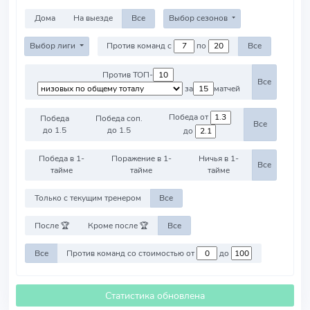
Дома
На выезде
Все
Выбор сезонов
Выбор лиги
Против команд с
по
Все
Против ТОП-
Все
за
матчей
Победа от
Победа
Победа соп.
Все
до 1.5
до 1.5
до
Победа в 1-
Поражение в 1-
Ничья в 1-
Все
тайме
тайме
тайме
Только с текущим тренером
Все
После 🏆
Кроме после 🏆
Все
Все
Против команд со стоимостью от
до
Статистика обновлена