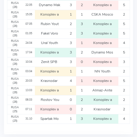
RUSA
Dynamo Mak
3
2
Konoplev a
5
22.05
(26)
RUSA
Konoplev a
1
1
CSKA Mosco
2
15.05
(26)
RUSA
Rubin Yout
2
3
Konoplev a
5
07.05
(26)
RUSA
Fakel Voro
2
3
Konoplev a
5
01.05
(26)
RUSA
Ural Youth
3
1
Konoplev a
4
24.04
(26)
RUSA
Konoplev a
3
2
Dynamo Mos
5
17.04
(26)
RUSA
Zenit SPB
3
0
Konoplev a
3
10.04
(26)
RUSA
Konoplev a
1
1
NN Youth
2
03.04
(26)
RUSA
Krasnodar
4
1
Konoplev a
5
20.03
(26)
RUSA
Konoplev a
1
1
Almaz-Ante
2
13.03
(26)
RUSA
Rostov You
0
2
Konoplev a
2
06.03
(26)
RUSA
Konoplev a
0
2
Krasnodar
2
07.11
(25)
RUSA
Spartak Mo
1
3
Konoplev a
4
31.10
(25)