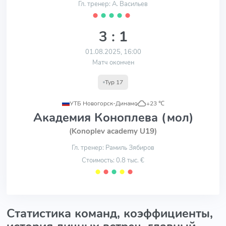
Гл. тренер: А. Васильев
⬤
⬤
⬤
⬤
⬤
3 : 1
01.08.2025, 16:00
Матч окончен
Тур 17
УТБ Новогорск-Динамо
,
+23 ℃
Академия Коноплева (мол)
(Konoplev academy U19)
Гл. тренер: Рамиль Зябиров
Стоимость: 0.8 тыс. €
⬤
⬤
⬤
⬤
⬤
Статистика команд, коэффициенты,