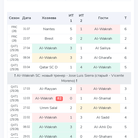
ИТ
ИТ
Сезон
Дата
Хозяева
Гости
Т
1
2
FRIC
Nantes
5
1
Al-Wakrah
6
31.07
(26)
FRIC
Brest
0
2
Al-Wakrah
2
22.07
(26)
QAT1
Al-Wakrah
3
1
Al Sailiya
4
27.04
(25/26)
QAT1
Al-Wakrah
3
3
Al Gharafa
6
08.04
(25/26)
QAT1
Qatar SC D
1
4
Al-Wakrah
5
03.04
(25/26)
❗️ Al-Wakrah SC: новый тренер - Jose Luis Sierra
(старый - Vicente
Moreno)
❗️
QAT1
Al-Rayyan
2
1
Al-Wakrah
3
17.03
(25/26)
QAT1
Al-Wakrah
0
1
Al-Shamal
1
82
12.03
(25/26)
QAT1
Umm Salal
2
2
Al-Wakrah
4
27.02
(25/26)
QAT1
Al-Wakrah
1
3
Al Sadd
4
22.02
(25/26)
QAT1
Al-Wakrah
3
2
Al-Ahli Do
5
06.02
(25/26)
QAT1
Al-Wakrah
4
0
Al-Shahani
4
29.01