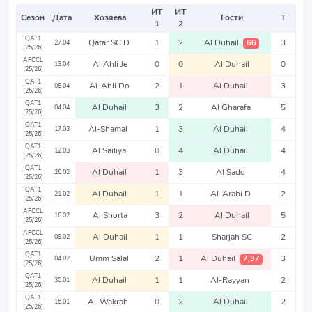
ИТ
ИТ
Сезон
Дата
Хозяева
Гости
Т
1
2
QAT1
Qatar SC D
1
2
Al Duhail
3
66
27.04
(25/26)
AFCCL
Al Ahli Je
0
0
Al Duhail
0
13.04
(25/26)
QAT1
Al-Ahli Do
2
1
Al Duhail
3
08.04
(25/26)
QAT1
Al Duhail
3
2
Al Gharafa
5
04.04
(25/26)
QAT1
Al-Shamal
1
3
Al Duhail
4
17.03
(25/26)
QAT1
Al Sailiya
0
4
Al Duhail
4
12.03
(25/26)
QAT1
Al Duhail
1
3
Al Sadd
4
26.02
(25/26)
QAT1
Al Duhail
1
1
Al-Arabi D
2
21.02
(25/26)
AFCCL
Al Shorta
3
2
Al Duhail
5
16.02
(25/26)
AFCCL
Al Duhail
1
1
Sharjah SC
2
09.02
(25/26)
QAT1
Umm Salal
2
1
Al Duhail
3
7,37
04.02
(25/26)
QAT1
Al Duhail
1
1
Al-Rayyan
2
30.01
(25/26)
QAT1
Al-Wakrah
0
2
Al Duhail
2
15.01
(25/26)