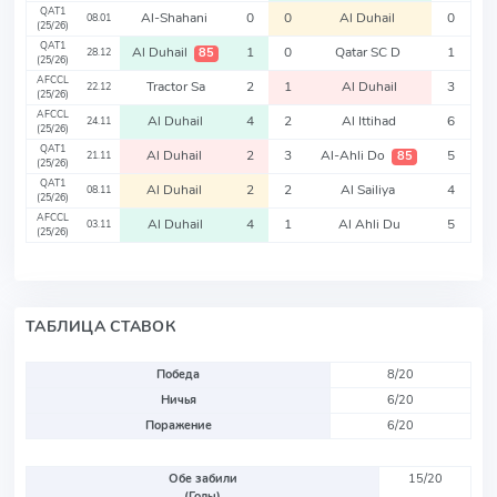
QAT1
Al-Shahani
0
0
Al Duhail
0
08.01
(25/26)
QAT1
Al Duhail
1
0
Qatar SC D
1
85
28.12
(25/26)
AFCCL
Tractor Sa
2
1
Al Duhail
3
22.12
(25/26)
AFCCL
Al Duhail
4
2
Al Ittihad
6
24.11
(25/26)
QAT1
Al Duhail
2
3
Al-Ahli Do
5
85
21.11
(25/26)
QAT1
Al Duhail
2
2
Al Sailiya
4
08.11
(25/26)
AFCCL
Al Duhail
4
1
Al Ahli Du
5
03.11
(25/26)
ТАБЛИЦА СТАВОК
Победа
8/20
Ничья
6/20
Поражение
6/20
Обе забили
15/20
(Голы)