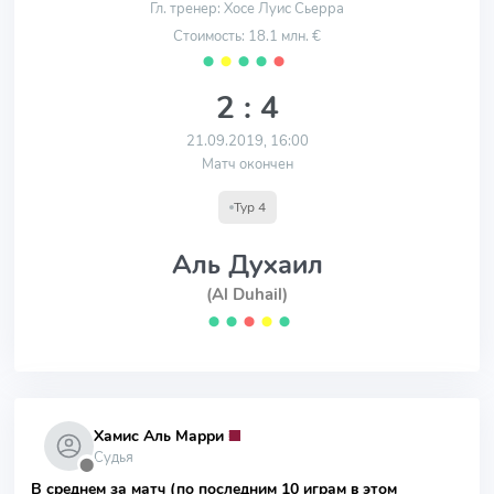
Гл. тренер: Хосе Луис Сьерра
Стоимость: 18.1 млн. €
⬤
⬤
⬤
⬤
⬤
2 : 4
21.09.2019, 16:00
Матч окончен
Тур 4
Аль Духаил
(Al Duhail)
⬤
⬤
⬤
⬤
⬤
Хамис Аль Марри
Судья
⬤
В среднем за матч (по последним 10 играм в этом