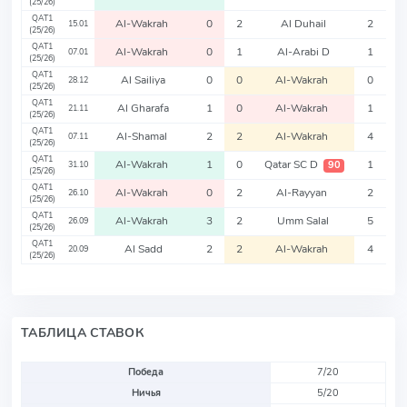
(25/26)
QAT1
Al-Wakrah
0
2
Al Duhail
2
15.01
(25/26)
QAT1
Al-Wakrah
0
1
Al-Arabi D
1
07.01
(25/26)
QAT1
Al Sailiya
0
0
Al-Wakrah
0
28.12
(25/26)
QAT1
Al Gharafa
1
0
Al-Wakrah
1
21.11
(25/26)
QAT1
Al-Shamal
2
2
Al-Wakrah
4
07.11
(25/26)
QAT1
Al-Wakrah
1
0
Qatar SC D
1
90
31.10
(25/26)
QAT1
Al-Wakrah
0
2
Al-Rayyan
2
26.10
(25/26)
QAT1
Al-Wakrah
3
2
Umm Salal
5
26.09
(25/26)
QAT1
Al Sadd
2
2
Al-Wakrah
4
20.09
(25/26)
ТАБЛИЦА СТАВОК
Победа
7/20
Ничья
5/20