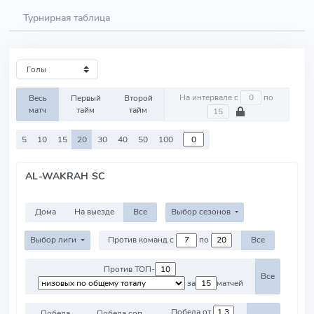
Турнирная таблица
На интервале с
по
Весь
Первый
Второй
матч
тайм
тайм
5
10
15
20
30
40
50
100
AL-WAKRAH SC
Дома
На выезде
Все
Выбор сезонов
Выбор лиги
Против команд с
по
Все
Против ТОП-
Все
за
матчей
Победа от
Победа
Победа соп.