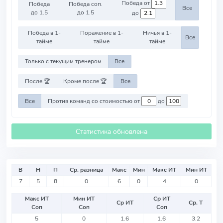
Победа от
Победа
Победа соп.
Все
до 1.5
до 1.5
до
Победа в 1-
Поражение в 1-
Ничья в 1-
Все
тайме
тайме
тайме
Только с текущим тренером
Все
После 🏆
Кроме после 🏆
Все
Все
Против команд со стоимостью от
до
Статистика обновлена
В
Н
П
Ср. разница
Макс
Мин
Макс ИТ
Мин ИТ
7
5
8
0
6
0
4
0
Макс ИТ
Мин ИТ
Ср ИТ
Ср ИТ
Ср. Т
Соп
Соп
Соп
5
0
1.6
1.6
3.2