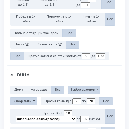
Все
до 1.5
до 1.5
до
Победа в 1-
Поражение в 1-
Ничья в 1-
Все
тайме
тайме
тайме
Только с текущим тренером
Все
После 🏆
Кроме после 🏆
Все
Все
Против команд со стоимостью от
до
AL DUHAIL
Дома
На выезде
Все
Выбор сезонов
Выбор лиги
Против команд с
по
Все
Против ТОП-
Все
за
матчей