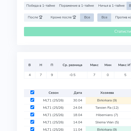
Победа в 1-тайме
Поражение в 1-тайме
Ничья в 1-тайме
В
После 🏆
Кроме после 🏆
Все
Все
Статист
В
Н
П
Ср. разница
Макс
Мин
Макс И
4
7
9
-0.5
7
0
5
Сезон
Дата
Хозяева
MLT1
(25/26)
30.04
Birkirkara
(9)
MLT1
(25/26)
24.04
Tarxien Ra
(12)
MLT1
(25/26)
18.04
Hibernians
(7)
MLT1
(25/26)
14.04
Sliema Wan
(5)
MLT1
(25/26)
11.04
Birkirkara
(9)