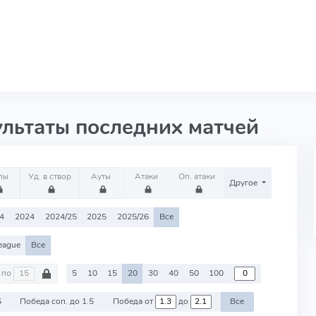
ультаты последних матчей
лы
Уд. в створ
Ауты
Атаки
Оп. атаки
Другое
4
2024
2024/25
2025
2025/26
Все
eague
Все
по
5
10
15
20
30
40
50
100
5
Победа соп. до 1.5
Победа от
до
Все