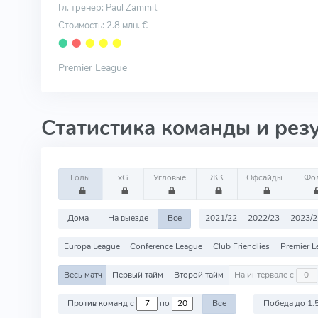
Гл. тренер: Paul Zammit
Стоимость: 2.8 млн. €
⬤
⬤
⬤
⬤
⬤
Premier League
Статистика команды и рез
Голы
xG
Угловые
ЖК
Офсайды
Фо
Дома
На выезде
Все
2021/22
2022/23
2023/2
Europa League
Conference League
Club Friendlies
Premier L
Весь матч
Первый тайм
Второй тайм
На интервале с
Против команд с
по
Все
Победа до 1.