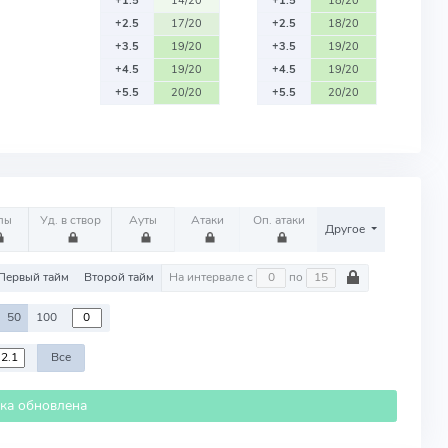
+1.5
14/20
+1.5
18/20
+2.5
17/20
+2.5
18/20
+3.5
19/20
+3.5
19/20
+4.5
19/20
+4.5
19/20
+5.5
20/20
+5.5
20/20
лы
Уд. в створ
Ауты
Атаки
Оп. атаки
Другое
Первый тайм
Второй тайм
На интервале с
по
50
100
Все
ика обновлена