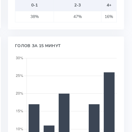
0-1
2-3
4+
38%
47%
16%
ГОЛОВ ЗА 15 МИНУТ