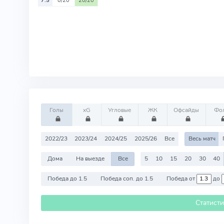
7.5
0/20
20/20
Голы
xG
Угловые
ЖК
Офсайды
Фо
2022/23
2023/24
2024/25
2025/26
Все
Весь матч
Дома
На выезде
Все
5
10
15
20
30
40
Победа до 1.5
Победа соп. до 1.5
Победа от
до
Статист