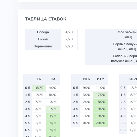
ТАБЛИЦА СТАВОК
Победа
4/20
Обе забили
(Голы)
Ничья
7/20
Первые получ
Поражение
9/20
очко (Голы)
Соперник пер
получил очко (Г
ТБ
ТМ
ИТБ
ИТМ
ИТ2
0.5
16/20
4/20
0.5
9/20
11/20
0.5
12/2
1.5
12/20
8/20
1.5
3/20
17/20
1.5
8/2
2.5
7/20
13/20
2.5
2/20
18/20
2.5
3/2
3.5
3/20
17/20
3.5
1/20
19/20
3.5
1/2
4.5
2/20
18/20
4.5
1/20
19/20
4.5
1/2
5.5
1/20
19/20
5.5
0/20
20/20
5.5
1/2
6.5
1/20
19/20
6.5
0/2