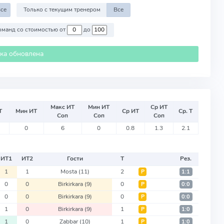
се
Только с текущим тренером
Все
Против команд со стоимостью от
до
ика обновлена
Макс ИТ
Мин ИТ
Ср ИТ
Т
Мин ИТ
Ср ИТ
Ср. Т
Соп
Соп
Соп
0
6
0
0.8
1.3
2.1
ИТ
1
ИТ
2
Гости
Т
Рез.
1
1
Mosta
(11)
2
Р
1:1
0
0
Birkirkara
(9)
0
Р
0:0
0
0
Birkirkara
(9)
0
Р
0:0
1
0
Birkirkara
(9)
1
Р
1:0
1
0
Zabbar
(10)
1
Р
1:0