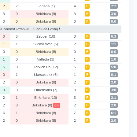
2
2
Floriana
(1)
4
Р
2:2
3
0
Birkirkara
(9)
3
Р
3:0
0
0
Birkirkara
(9)
0
Р
0:0
aul Zammit
(старый - Gianluca Festa)
❗️
0
3
Zabbar
(10)
3
Р
0:3
1
1
Sliema Wan
(5)
2
Р
1:1
0
0
Birkirkara
(8)
0
Р
0:0
1
0
Valletta
(3)
1
Р
1:0
5
0
Tarxien Ra
(12)
5
Р
5:0
0
1
Marsaxlokk
(6)
1
Р
0:1
2
0
Birkirkara
(8)
2
Р
2:0
3
0
Hibernians
(7)
3
Р
3:0
2
1
Birkirkara
(10)
3
Р
2:1
2
0
Birkirkara
(8)
2
65
Р
2:0
6
1
Birkirkara
(8)
7
Р
6:1
2
0
Birkirkara
(8)
2
Р
2:0