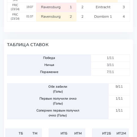
FRIC
Ravensburg
1
2
Eintracht
3
19.07
(23/24)
FRIC
Ravensburg
2
2
Dornbirn 1
4
01.07
(23/24)
ТАБЛИЦА СТАВОК
Победа
1/11
Ничья
3/11
Поражение
7/11
Обе забили
9/11
(Голы)
Первые получили очко
1/11
(Голы)
Соперник первым получил
1/11
очко (Голы)
ТБ
ТМ
ИТБ
ИТМ
ИТ2Б
ИТ2М