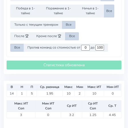
Победа в 1-
Поражение в 1-
Ничья в 1-
Все
тайме
тайме
тайме
Только с текущим тренером
Все
После 🏆
Кроме после 🏆
Все
Все
Против команд со стоимостью от
до
Статистика обновлена
В
Н
П
Ср. разница
Макс
Мин
Макс ИТ
Мин ИТ
14
1
5
1.95
10
2
10
0
Макс ИТ
Мин ИТ
Ср ИТ
Ср ИТ
Ср. Т
Соп
Соп
Соп
3
0
3.2
1.25
4.45