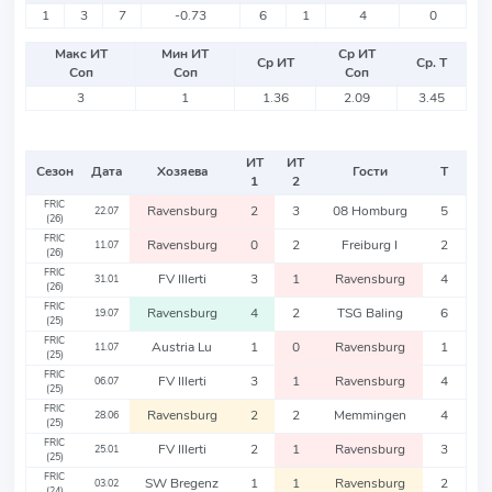
1
3
7
-0.73
6
1
4
0
Макс ИТ
Мин ИТ
Ср ИТ
Ср ИТ
Ср. Т
Соп
Соп
Соп
3
1
1.36
2.09
3.45
ИТ
ИТ
Сезон
Дата
Хозяева
Гости
Т
1
2
FRIC
Ravensburg
2
3
08 Homburg
5
22.07
(26)
FRIC
Ravensburg
0
2
Freiburg I
2
11.07
(26)
FRIC
FV Illerti
3
1
Ravensburg
4
31.01
(26)
FRIC
Ravensburg
4
2
TSG Baling
6
19.07
(25)
FRIC
Austria Lu
1
0
Ravensburg
1
11.07
(25)
FRIC
FV Illerti
3
1
Ravensburg
4
06.07
(25)
FRIC
Ravensburg
2
2
Memmingen
4
28.06
(25)
FRIC
FV Illerti
2
1
Ravensburg
3
25.01
(25)
FRIC
SW Bregenz
1
1
Ravensburg
2
03.02
(24)