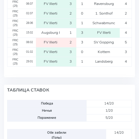
FRIC
FV Illerti
3
1
Ravensburg
4
06.07
(25)
FRIC
FV Illerti
2
0
1. Sonthof
2
02.07
(25)
FRIC
FV Illerti
3
1
Schwabmunc
4
28.06
(25)
FRIC
Augsburg I
1
3
FV Illerti
4
15.02
(25)
FRIC
FV Illerti
2
3
SV Gopping
5
08.02
(25)
FRIC
FV Illerti
3
0
Kottern
3
01.02
(25)
FRIC
FV Illerti
3
1
Landsberg
4
29.01
(25)
ТАБЛИЦА СТАВОК
Победа
14/20
Ничья
1/20
Поражение
5/20
Обе забили
14/20
(Голы)