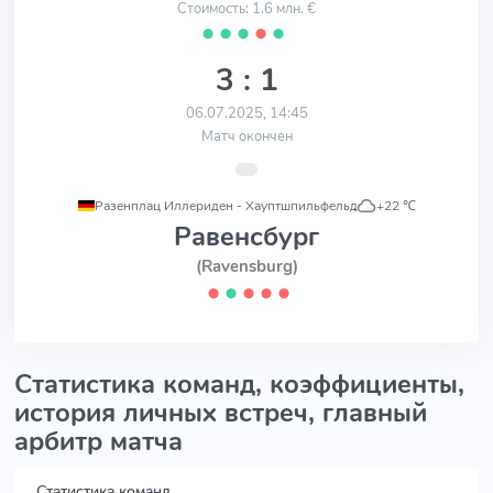
Стоимость: 1.6 млн. €
⬤
⬤
⬤
⬤
⬤
3 : 1
06.07.2025, 14:45
Матч окончен
Разенплац Иллериден - Хауптшпильфельд
,
+22 ℃
Равенсбург
(Ravensburg)
⬤
⬤
⬤
⬤
⬤
Статистика команд, коэффициенты,
история личных встреч, главный
арбитр матча
Статистика команд