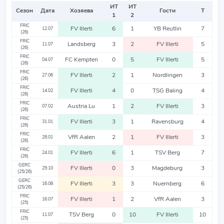
ИТ
ИТ
Сезон
Дата
Хозяева
Гости
Т
1
2
FRIC
FV Illerti
6
1
YB Reutlin
7
12.07
(26)
FRIC
Landsberg
3
2
FV Illerti
5
11.07
(26)
FRIC
FC Kempten
0
5
FV Illerti
5
04.07
(26)
FRIC
FV Illerti
2
1
Nordlingen
3
27.06
(26)
FRIC
FV Illerti
4
0
TSG Baling
4
14.02
(26)
FRIC
Austria Lu
1
2
FV Illerti
3
07.02
(26)
FRIC
FV Illerti
3
1
Ravensburg
4
31.01
(26)
FRIC
VfR Aalen
2
1
FV Illerti
3
28.01
(26)
FRIC
FV Illerti
6
1
TSV Berg
7
24.01
(26)
GERC
FV Illerti
0
3
Magdeburg
3
29.10
(25/26)
GERC
FV Illerti
3
3
Nuernberg
6
16.08
(25/26)
FRIC
FV Illerti
1
2
VfR Aalen
3
16.07
(25)
FRIC
TSV Berg
0
10
FV Illerti
10
11.07
(25)