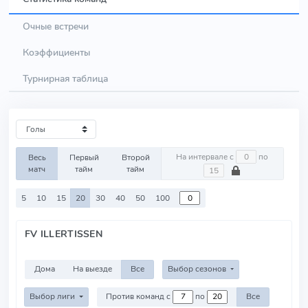
Очные встречи
Коэффициенты
Турнирная таблица
На интервале с
по
Весь
Первый
Второй
матч
тайм
тайм
5
10
15
20
30
40
50
100
FV ILLERTISSEN
Дома
На выезде
Все
Выбор сезонов
Выбор лиги
Против команд с
по
Все