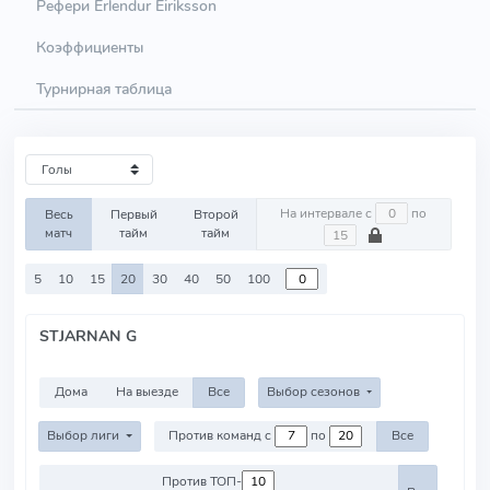
Рефери Erlendur Eiriksson
Коэффициенты
Турнирная таблица
На интервале с
по
Весь
Первый
Второй
матч
тайм
тайм
5
10
15
20
30
40
50
100
STJARNAN G
Дома
На выезде
Все
Выбор сезонов
Выбор лиги
Против команд с
по
Все
Против ТОП-