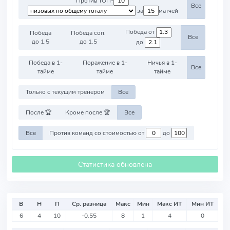
Против ТОП-
Все
за
матчей
Победа от
Победа
Победа соп.
Все
до 1.5
до 1.5
до
Победа в 1-
Поражение в 1-
Ничья в 1-
Все
тайме
тайме
тайме
Только с текущим тренером
Все
После 🏆
Кроме после 🏆
Все
Все
Против команд со стоимостью от
до
Статистика обновлена
В
Н
П
Ср. разница
Макс
Мин
Макс ИТ
Мин ИТ
6
4
10
-0.55
8
1
4
0