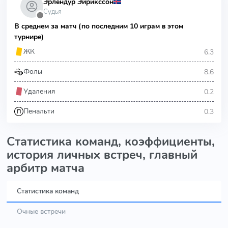
Эрлендур Эйрикссон
Судья
⬤
В среднем за матч (по последним 10 играм в этом
турнире)
6.3
ЖК
8.6
Фолы
0.2
Удаления
0.3
Пенальти
Статистика команд, коэффициенты,
история личных встреч, главный
арбитр матча
Статистика команд
Очные встречи