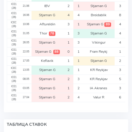
ICE1
IBV
2
1
Stjarnan G
3
21.06
(26)
ICE1
Stjarnan G
4
4
Breidablik
8
16.06
(26)
ICEC
Aftureldin
3
1
Stjarnan G
4
89
10.06
(26)
ICE1
Thor
1
3
Stjarnan G
4
78
31.05
(26)
ICE1
Stjarnan G
1
3
Vikingur
4
26.05
(26)
ICE1
Stjarnan G
0
1
Fram Reykj
1
88
22.05
(26)
ICE1
Keflavik
1
1
Stjarnan G
2
17.05
(26)
ICEC
Stjarnan G
2
1
KR Reykjav
3
13.05
(26)
ICE1
Stjarnan G
2
3
KR Reykjav
5
08.05
(26)
ICE1
Stjarnan G
1
2
IA Akranes
3
03.05
(26)
ICE1
Stjarnan G
2
4
Valur R
6
27.04
(26)
ТАБЛИЦА СТАВОК