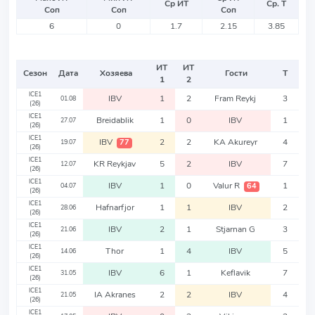
Ср ИТ
Ср. Т
Соп
Соп
Соп
6
0
1.7
2.15
3.85
ИТ
ИТ
Сезон
Дата
Хозяева
Гости
Т
1
2
ICE1
IBV
1
2
Fram Reykj
3
01.08
(26)
ICE1
Breidablik
1
0
IBV
1
27.07
(26)
ICE1
IBV
2
2
KA Akureyr
4
77
19.07
(26)
ICE1
KR Reykjav
5
2
IBV
7
12.07
(26)
ICE1
IBV
1
0
Valur R
1
64
04.07
(26)
ICE1
Hafnarfjor
1
1
IBV
2
28.06
(26)
ICE1
IBV
2
1
Stjarnan G
3
21.06
(26)
ICE1
Thor
1
4
IBV
5
14.06
(26)
ICE1
IBV
6
1
Keflavik
7
31.05
(26)
ICE1
IA Akranes
2
2
IBV
4
21.05
(26)
ICE1