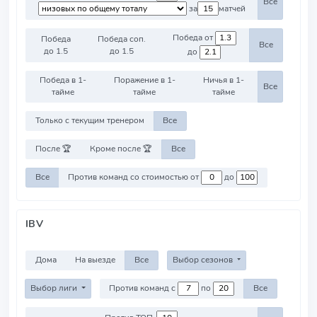
Все
за
матчей
Победа от
Победа
Победа соп.
Все
до 1.5
до 1.5
до
Победа в 1-
Поражение в 1-
Ничья в 1-
Все
тайме
тайме
тайме
Только с текущим тренером
Все
После 🏆
Кроме после 🏆
Все
Все
Против команд со стоимостью от
до
IBV
Дома
На выезде
Все
Выбор сезонов
Выбор лиги
Против команд с
по
Все