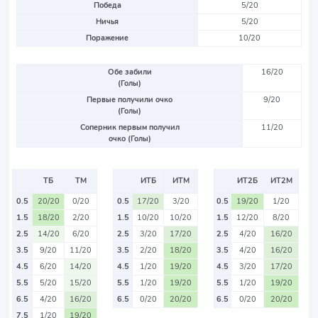
Победа
5/20
Ничья
5/20
Поражение
10/20
Обе забили
16/20
(Голы)
Первые получили очко
9/20
(Голы)
Соперник первым получил
11/20
очко (Голы)
ТБ
ТМ
ИТБ
ИТМ
ИТ2Б
ИТ2М
0.5
20/20
0/20
0.5
17/20
3/20
0.5
19/20
1/20
1.5
18/20
2/20
1.5
10/20
10/20
1.5
12/20
8/20
2.5
14/20
6/20
2.5
3/20
17/20
2.5
4/20
16/20
3.5
9/20
11/20
3.5
2/20
18/20
3.5
4/20
16/20
4.5
6/20
14/20
4.5
1/20
19/20
4.5
3/20
17/20
5.5
5/20
15/20
5.5
1/20
19/20
5.5
1/20
19/20
6.5
4/20
16/20
6.5
0/20
20/20
6.5
0/20
20/20
7.5
1/20
19/20