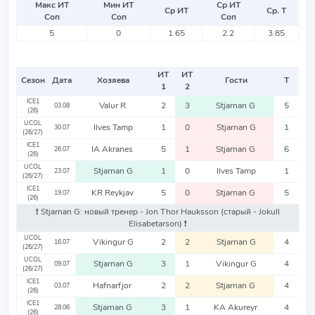
Макс ИТ
Мин ИТ
Ср ИТ
Ср ИТ
Ср. Т
Соп
Соп
Соп
5
0
1.65
2.2
3.85
ИТ
ИТ
Сезон
Дата
Хозяева
Гости
Т
1
2
ICE1
Valur R
2
3
Stjarnan G
5
03.08
(26)
UCOL
Ilves Tamp
1
0
Stjarnan G
1
30.07
(26/27)
ICE1
IA Akranes
5
1
Stjarnan G
6
26.07
(26)
UCOL
Stjarnan G
1
0
Ilves Tamp
1
23.07
(26/27)
ICE1
KR Reykjav
5
0
Stjarnan G
5
19.07
(26)
❗️ Stjarnan G: новый тренер - Jon Thor Hauksson
(старый - Jokull
Elisabetarson)
❗️
UCOL
Vikingur G
2
2
Stjarnan G
4
16.07
(26/27)
UCOL
Stjarnan G
3
1
Vikingur G
4
09.07
(26/27)
ICE1
Hafnarfjor
2
2
Stjarnan G
4
03.07
(26)
ICE1
Stjarnan G
3
1
KA Akureyr
4
28.06
(26)