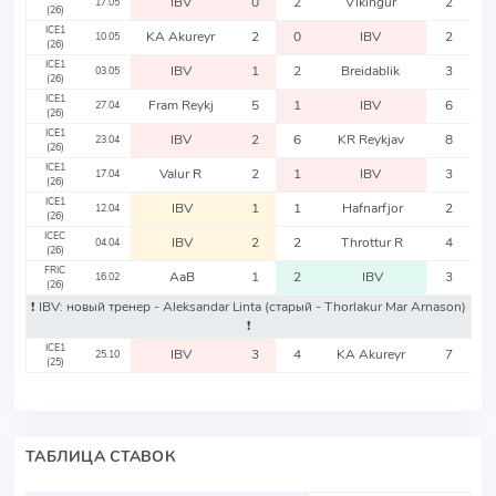
IBV
0
2
Vikingur
2
17.05
(26)
ICE1
KA Akureyr
2
0
IBV
2
10.05
(26)
ICE1
IBV
1
2
Breidablik
3
03.05
(26)
ICE1
Fram Reykj
5
1
IBV
6
27.04
(26)
ICE1
IBV
2
6
KR Reykjav
8
23.04
(26)
ICE1
Valur R
2
1
IBV
3
17.04
(26)
ICE1
IBV
1
1
Hafnarfjor
2
12.04
(26)
ICEC
IBV
2
2
Throttur R
4
04.04
(26)
FRIC
AaB
1
2
IBV
3
16.02
(26)
❗️ IBV: новый тренер - Aleksandar Linta
(старый - Thorlakur Mar Arnason)
❗️
ICE1
IBV
3
4
KA Akureyr
7
25.10
(25)
ТАБЛИЦА СТАВОК