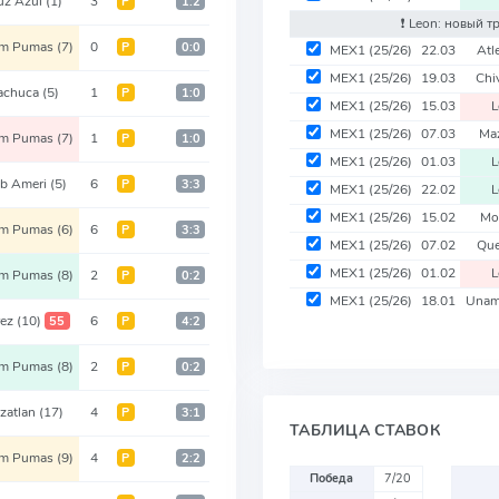
uz Azul
(1)
3
Р
1:2
❗️ Leon: новый т
m Pumas
(7)
0
Р
0:0
MEX1
(25/26)
22.03
Atl
MEX1
(25/26)
19.03
Chi
achuca
(5)
1
Р
1:0
MEX1
(25/26)
15.03
MEX1
(25/26)
07.03
Ma
m Pumas
(7)
1
Р
1:0
MEX1
(25/26)
01.03
ub Ameri
(5)
6
Р
3:3
MEX1
(25/26)
22.02
MEX1
(25/26)
15.02
Mo
m Pumas
(6)
6
Р
3:3
MEX1
(25/26)
07.02
Que
MEX1
(25/26)
01.02
m Pumas
(8)
2
Р
0:2
MEX1
(25/26)
18.01
Una
rez
(10)
6
55
Р
4:2
m Pumas
(8)
2
Р
0:2
zatlan
(17)
4
Р
3:1
ТАБЛИЦА СТАВОК
m Pumas
(9)
4
Р
2:2
Победа
7/20