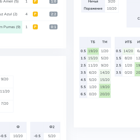
ub Ameri
(5)
1
Р
1:0
Ничья
3/20
Поражение
10/20
uz Azul
(2)
4
Р
2:2
С
m Pumas
(9)
1
Р
0:1
ТБ
ТМ
ИТБ
И
0.5
19/20
1/20
0.5
14/20
6
1.5
15/20
5/20
1.5
8/20
12
2.5
11/20
9/20
2.5
1/20
19
3.5
6/20
14/20
3.5
0/20
20
9/20
4.5
5/20
15/20
5.5
1/20
19/20
11/20
6.5
0/20
20/20
7/20
Ф
Ф2
-0.5
10/20
-0.5
5/20