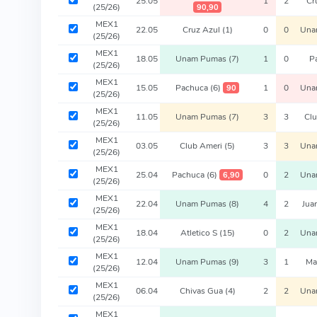
25.05
1
2
Cr
(25/26)
90,90
MEX1
22.05
Cruz Azul
(1)
0
0
Una
(25/26)
MEX1
18.05
Unam Pumas
(7)
1
0
P
(25/26)
MEX1
15.05
Pachuca
(6)
1
0
Una
90
(25/26)
MEX1
11.05
Unam Pumas
(7)
3
3
Cl
(25/26)
MEX1
03.05
Club Ameri
(5)
3
3
Una
(25/26)
MEX1
25.04
Pachuca
(6)
0
2
Una
6,90
(25/26)
MEX1
22.04
Unam Pumas
(8)
4
2
Jua
(25/26)
MEX1
18.04
Atletico S
(15)
0
2
Una
(25/26)
MEX1
12.04
Unam Pumas
(9)
3
1
Ma
(25/26)
MEX1
06.04
Chivas Gua
(4)
2
2
Una
(25/26)
MEX1