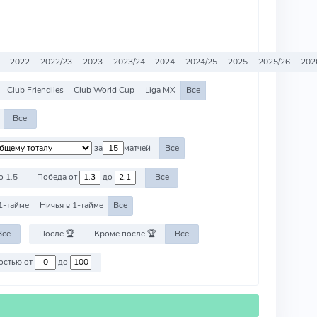
2022
2022/23
2023
2023/24
2024
2024/25
2025
2025/26
202
Club Friendlies
Club World Cup
Liga MX
Все
Все
за
матчей
Все
о 1.5
Победа от
до
Все
1-тайме
Ничья в 1-тайме
Все
Все
После 🏆
Кроме после 🏆
Все
Против команд со стоимостью от
до