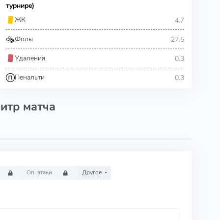
турнире)
4.7
ЖК
27.5
Фолы
0.3
Удаления
0.3
Пенальти
итр матча
Оп. атаки
Другое