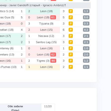
ренер - Javier Gandolfi
(старый - Ignacio Ambriz)
❗️
etico S
(14)
1
2
Leon
(18)
3
Р
1:2
vas Gua
(5)
5
0
Leon
(18)
5
61
Р
5:0
Leon
(18)
0
3
Tijuana
(9)
3
Р
0:3
zatlan
(18)
4
2
Leon
(15)
6
Р
4:2
Leon
(17)
2
1
Necaxa
(12)
3
Р
2:1
Leon
(17)
2
1
Santos Lag
(15)
3
Р
2:1
nterrey
(6)
1
0
Leon
(16)
1
Р
1:0
retaro
(13)
2
0
Leon
(16)
2
62
Р
2:0
Leon
(16)
1
2
Tigres
(3)
3
90
Р
1:2
m Pumas
(10)
1
1
Leon
(16)
2
Р
1:1
Обе забили
11/20
(Голы)