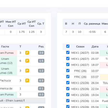
 ИТ
Мин ИТ
Ср ИТ
Ср ИТ
Ср. Т
В
Н
П
Ср. разница
Мак
п
Соп
Соп
0
1.75
1.25
3
7
3
10
-0.55
6
Гости
Т
Рез.
Сезон
Дата
am Pumas
3
MEX1
(26/27)
02.08
Р
3:0
Unam
MEX1
(26/27)
25.07
T
6
Р
1:5
umas
(12)
MEX1
(26/27)
18.07
L
Unam
3
Р
1:2
FRIC
(26)
10.07
umas
(18)
FRIC
(26)
03.07
Pachuca
3
Р
0:3
MEX1
(25/26)
26.04
Tol
merica de
1
0:1
MEX1
(25/26)
22.04
am Pumas
3
0:3
MEX1
(25/26)
19.04
ый - Efrain Juarez)
❗️
MEX1
(25/26)
11.04
Pue
MEX1
(25/26)
05.04