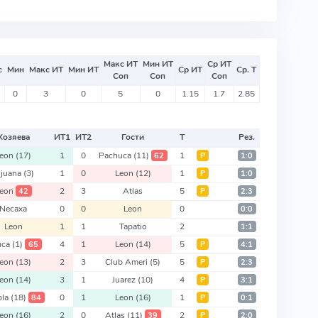
Макс ИТ
Мин ИТ
Ср ИТ
с
Мин
Макс ИТ
Мин ИТ
Ср ИТ
Ср. Т
Соп
Соп
Соп
0
3
0
5
0
1.15
1.7
2.85
Хозяева
ИТ
1
ИТ
2
Гости
Т
Рез.
Leon
(17)
1
0
Pachuca
(11)
1
62
Р
1:0
ijuana
(3)
1
0
Leon
(12)
1
Р
1:0
eon
2
3
Atlas
5
42
Р
2:3
Necaxa
0
0
Leon
0
0:0
Leon
1
1
Tapatio
2
1:1
uca
(1)
4
1
Leon
(14)
5
65
Р
4:1
Leon
(13)
2
3
Club Ameri
(5)
5
Р
2:3
Leon
(14)
3
1
Juarez
(10)
4
Р
3:1
bla
(18)
0
1
Leon
(16)
1
84
Р
0:1
Leon
(16)
2
0
Atlas
(11)
2
39
Р
2:0