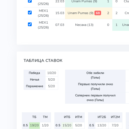
22.03
Unam Pumas
(9)
1
0
Cl
(25/26)
MEX1
15.03
Unam Pumas
(9)
2
2
Cr
68
(25/26)
MEX1
07.03
Necaxa
(13)
0
1
Una
(25/26)
ТАБЛИЦА СТАВОК
Победа
10/20
Обе забили
(Голы)
Ничья
5/20
Первые получили очко
Поражение
5/20
(Голы)
Соперник первым получил
очко (Голы)
ТБ
ТМ
ИТБ
ИТМ
ИТ2Б
ИТ2М
0.5
19/20
1/20
0.5
15/20
5/20
0.5
13/20
7/20