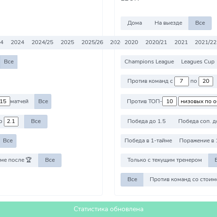
Дома
На выезде
Все
24
2024
2024/25
2025
2025/26
2026
2020
2026/27
2020/21
Все
2021
2021/22
Все
Champions League
Leagues Cup
Против команд с
по
матчей
Все
Против ТОП-
о
Все
Победа до 1.5
Победа соп. д
Все
Победа в 1-тайме
Поражение в 
ме после 🏆
Все
Только с текущим тренером
Все
Статистика обновлена