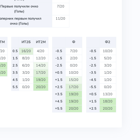
Первые получили очко
7/20
(Голы)
оперник первым получил
11/20
очко (Голы)
ТМ
ИТ2Б
ИТ2М
Ф
Ф2
/20
0.5
16/20
4/20
-0.5
7/20
-0.5
10/20
/20
1.5
8/20
12/20
-1.5
2/20
-1.5
5/20
/20
2.5
6/20
14/20
-2.5
0/20
-2.5
3/20
/20
3.5
3/20
17/20
+0.5
10/20
-3.5
1/20
4.5
1/20
19/20
+1.5
15/20
-4.5
1/20
5.5
0/20
20/20
+2.5
17/20
-5.5
0/20
+3.5
19/20
+0.5
13/20
+4.5
19/20
+1.5
18/20
+5.5
20/20
+2.5
20/20