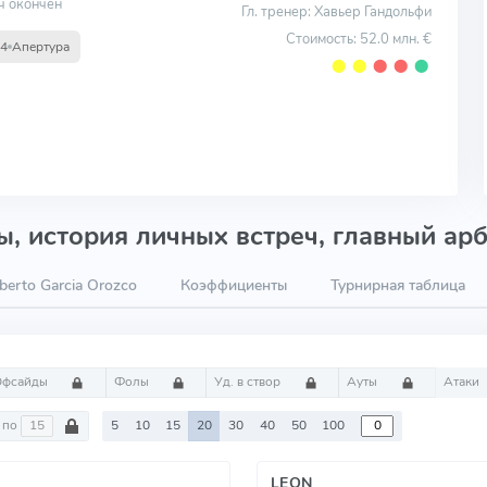
ч окончен
Гл. тренер: Хавьер Гандольфи
Стоимость: 52.0 млн. €
14
Апертура
⬤
⬤
⬤
⬤
⬤
, история личных встреч, главный арб
erto Garcia Orozco
Коэффициенты
Турнирная таблица
Офсайды
Фолы
Уд. в створ
Ауты
Атаки
по
5
10
15
20
30
40
50
100
LEON