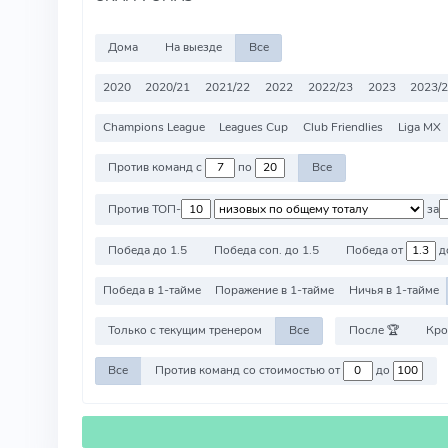
Дома
На выезде
Все
2020
2020/21
2021/22
2022
2022/23
2023
2023/
Champions League
Leagues Cup
Club Friendlies
Liga MX
Против команд с
по
Все
Против ТОП-
за
Победа до 1.5
Победа соп. до 1.5
Победа от
д
Победа в 1-тайме
Поражение в 1-тайме
Ничья в 1-тайме
Только с текущим тренером
Все
После 🏆
Кро
Все
Против команд со стоимостью от
до