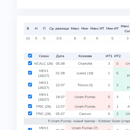
Макс
В
Н
П
Ср. разница
Макс
Мин
Макс ИТ
Мин ИТ
Со
10
5
5
0.5
6
0
5
0
3
Сезон
Дата
Хозяева
ИТ
1
ИТ
2
NCALC
(26)
05.08
Charlotte
3
0
Un
MEX1
01.08
Juarez
(18)
1
5
(26/27)
P
MEX1
22.07
Toluca
(3)
1
2
(26/27)
P
MEX1
18.07
Unam Pumas
0
3
(26/27)
FRIC
(26)
12.07
Unam Pumas
0
1
A
FRIC
(26)
05.07
Cancun
0
3
Un
❗️ Unam Pumas: новый тренер - Esteban Solari
(стар
MEX1
Unam Pumas
(7)