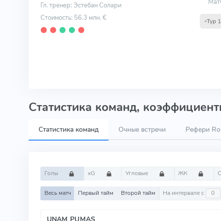
Мат
Гл. тренер: Эстебан Солари
Стоимость: 56.3 млн. €
Тур 
⬤
⬤
⬤
⬤
⬤
Статистика команд, коэффициенты
Статистика команд
Очные встречи
Рефери Rob
Голы
xG
Угловые
ЖК
Весь матч
Первый тайм
Второй тайм
На интервале с
UNAM PUMAS