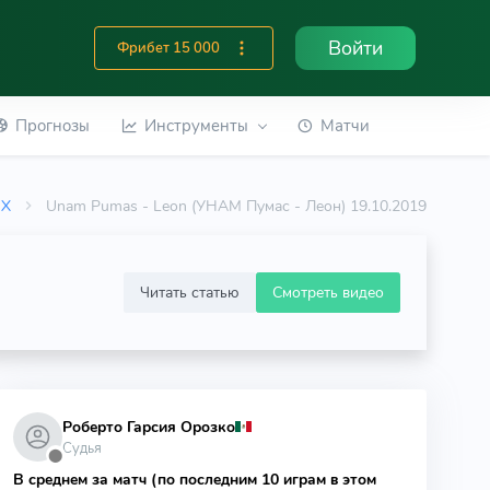
Войти
Фрибет 15 000
Прогнозы
Инструменты
Матчи
MX
Unam Pumas - Leon (УНАМ Пумас - Леон) 19.10.2019
Читать статью
Смотреть видео
Роберто Гарсия Орозко
Судья
⬤
В среднем за матч (по последним 10 играм в этом