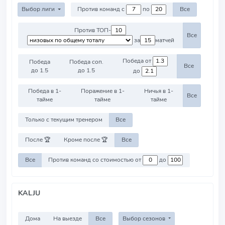
Выбор лиги
Против команд с
по
Все
Против ТОП-
Все
за
матчей
Победа от
Победа
Победа соп.
Все
до 1.5
до 1.5
до
Победа в 1-
Поражение в 1-
Ничья в 1-
Все
тайме
тайме
тайме
Только с текущим тренером
Все
После 🏆
Кроме после 🏆
Все
Все
Против команд со стоимостью от
до
KALJU
Дома
На выезде
Все
Выбор сезонов