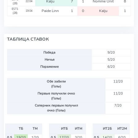
Kalju
7
1
Nomme Unit
8
22.04
(26)
EST1
Paide Linn
1
0
Kalju
1
19.04
(26)
ТАБЛИЦА СТАВОК
Победа
9/20
Ничья
5/20
Поражение
6/20
Обе забили
12/20
(Голы)
Первые получили очко
11/20
(Голы)
Соперник первым получил
7/20
очко (Голы)
ТБ
ТМ
ИТБ
ИТМ
ИТ2Б
ИТ2М
0.5
19/20
1/20
0.5
17/20
3/20
0.5
14/20
6/20