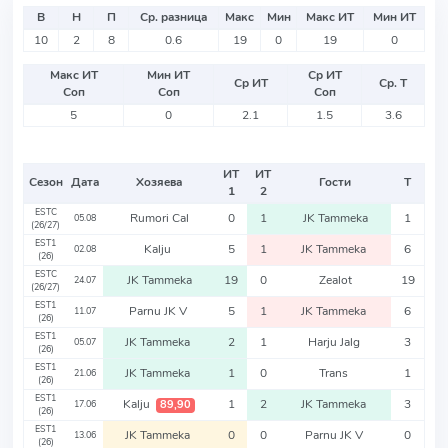
В
Н
П
Ср. разница
Макс
Мин
Макс ИТ
Мин ИТ
10
2
8
0.6
19
0
19
0
Макс ИТ
Мин ИТ
Ср ИТ
Ср ИТ
Ср. Т
Соп
Соп
Соп
5
0
2.1
1.5
3.6
ИТ
ИТ
Сезон
Дата
Хозяева
Гости
Т
1
2
ESTC
Rumori Cal
0
1
JK Tammeka
1
05.08
(26/27)
EST1
Kalju
5
1
JK Tammeka
6
02.08
(26)
ESTC
JK Tammeka
19
0
Zealot
19
24.07
(26/27)
EST1
Parnu JK V
5
1
JK Tammeka
6
11.07
(26)
EST1
JK Tammeka
2
1
Harju Jalg
3
05.07
(26)
EST1
JK Tammeka
1
0
Trans
1
21.06
(26)
EST1
Kalju
1
2
JK Tammeka
3
89,90
17.06
(26)
EST1
JK Tammeka
0
0
Parnu JK V
0
13.06
(26)