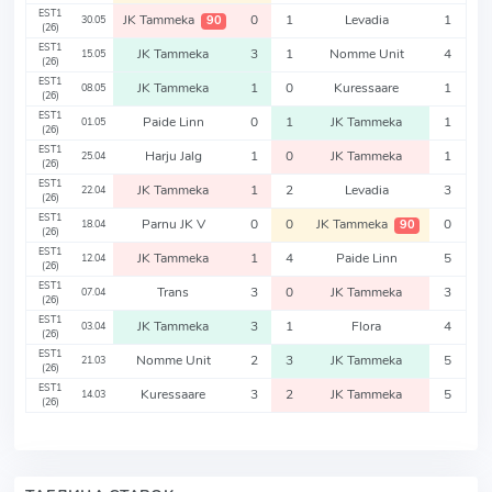
EST1
JK Tammeka
0
1
Levadia
1
90
30.05
(26)
EST1
JK Tammeka
3
1
Nomme Unit
4
15.05
(26)
EST1
JK Tammeka
1
0
Kuressaare
1
08.05
(26)
EST1
Paide Linn
0
1
JK Tammeka
1
01.05
(26)
EST1
Harju Jalg
1
0
JK Tammeka
1
25.04
(26)
EST1
JK Tammeka
1
2
Levadia
3
22.04
(26)
EST1
Parnu JK V
0
0
JK Tammeka
0
90
18.04
(26)
EST1
JK Tammeka
1
4
Paide Linn
5
12.04
(26)
EST1
Trans
3
0
JK Tammeka
3
07.04
(26)
EST1
JK Tammeka
3
1
Flora
4
03.04
(26)
EST1
Nomme Unit
2
3
JK Tammeka
5
21.03
(26)
EST1
Kuressaare
3
2
JK Tammeka
5
14.03
(26)