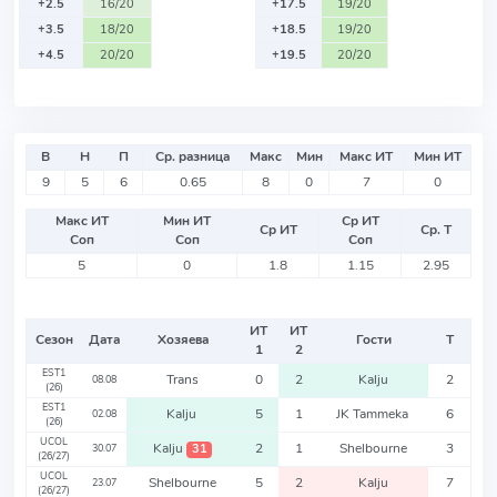
+2.5
16/20
+17.5
19/20
+3.5
18/20
+18.5
19/20
+4.5
20/20
+19.5
20/20
В
Н
П
Ср. разница
Макс
Мин
Макс ИТ
Мин ИТ
9
5
6
0.65
8
0
7
0
Макс ИТ
Мин ИТ
Ср ИТ
Ср ИТ
Ср. Т
Соп
Соп
Соп
5
0
1.8
1.15
2.95
ИТ
ИТ
Сезон
Дата
Хозяева
Гости
Т
1
2
EST1
Trans
0
2
Kalju
2
08.08
(26)
EST1
Kalju
5
1
JK Tammeka
6
02.08
(26)
UCOL
Kalju
2
1
Shelbourne
3
31
30.07
(26/27)
UCOL
Shelbourne
5
2
Kalju
7
23.07
(26/27)