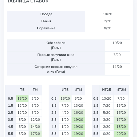
ТАБЛИЦА СТАВОК
Победа
10/20
Ничья
2/20
Поражение
8/20
Обе забили
10/20
(Голы)
Первые получили очко
7/20
(Голы)
Соперник первым получил
11/20
очко (Голы)
ТБ
ТМ
ИТБ
ИТМ
ИТ2Б
ИТ2М
0.5
18/20
2/20
0.5
15/20
5/20
0.5
13/20
7/20
1.5
12/20
8/20
1.5
7/20
13/20
1.5
7/20
13/20
2.5
12/20
8/20
2.5
4/20
16/20
2.5
5/20
15/20
3.5
8/20
12/20
3.5
1/20
19/20
3.5
3/20
17/20
4.5
6/20
14/20
4.5
1/20
19/20
4.5
2/20
18/20
5.5
3/20
17/20
5.5
1/20
19/20
5.5
0/20
20/20