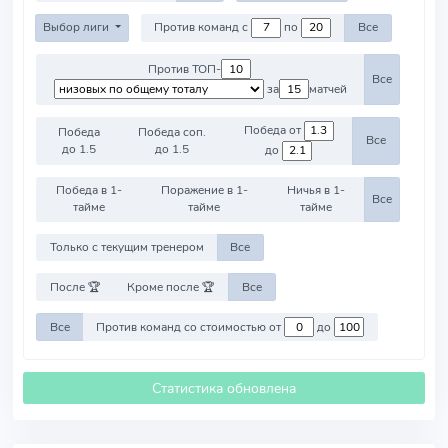
Выбор лиги
Против команд с
по
Все
Против ТОП-
Все
за
матчей
Победа от
Победа
Победа соп.
Все
до 1.5
до 1.5
до
Победа в 1-
Поражение в 1-
Ничья в 1-
Все
тайме
тайме
тайме
Только с текущим тренером
Все
После 🏆
Кроме после 🏆
Все
Все
Против команд со стоимостью от
до
Статистика обновлена