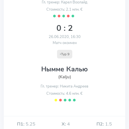
Гл. тренер: Карел Воолайд
Стоимость: 2.1 млн. €
⬤
⬤
⬤
⬤
⬤
0 : 2
26.06.2020, 16:30
Матч окончен
Тур 9
Нымме Калью
(Kalju)
Гл. тренер: Никита Андреев
Стоимость: 4.6 млн. €
⬤
⬤
⬤
⬤
⬤
П1:
5.25
Х:
4
П2:
1.5