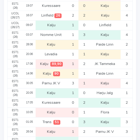
EST1
Kuressaare
0
0
Kalju
0
19.07
(26)
UCOL
Linfield
2
2
Kalju
4
26
16.07
(26/27)
UCOL
Kalju
1
0
Linfield
1
09.07
(26/27)
EST1
Nomme Unit
1
3
Kalju
4
03.07
(26)
EST1
Kalju
1
1
Paide Linn
2
28.06
(26)
EST1
Levadia
1
1
Kalju
2
20.06
(26)
EST1
Kalju
1
2
JK Tammeka
3
89,90
17.06
(26)
EST1
Kalju
1
1
Paide Linn
2
90
14.06
(26)
EST1
Parnu JK V
3
1
Kalju
4
30.05
(26)
EST1
Kalju
1
0
Harju Jalg
1
20.05
(26)
EST1
Kuressaare
0
2
Kalju
2
17.05
(26)
EST1
Kalju
0
1
Flora
1
10.05
(26)
EST1
Trans
0
3
Kalju
3
51
01.05
(26)
EST1
Kalju
1
2
Parnu JK V
3
26.04
(26)
EST1