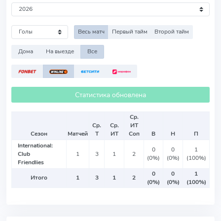
Весь матч
Первый тайм
Второй тайм
Дома
На выезде
Все
Статистика обновлена
Ср.
Ср.
Ср.
ИТ
Сезон
Матчей
Т
ИТ
Соп
В
Н
П
International:
0
0
1
Club
1
3
1
2
(0%)
(0%)
(100%)
Friendlies
0
0
1
Итого
1
3
1
2
(0%)
(0%)
(100%)