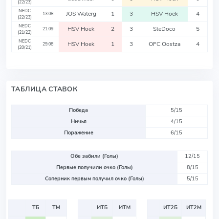
(22/23)
NEDC
JOS Waterg
1
3
HSV Hoek
4
13.08
(22/23)
NEDC
HSV Hoek
2
3
SteDoco
5
21.09
(21/22)
NEDC
HSV Hoek
1
3
OFC Oostza
4
29.08
(20/21)
ТАБЛИЦА СТАВОК
Победа
5/15
Ничья
4/15
Поражение
6/15
Обе забили (Голы)
12/15
Первые получили очко (Голы)
8/15
Соперник первым получил очко (Голы)
5/15
ТБ
ТМ
ИТБ
ИТМ
ИТ2Б
ИТ2М