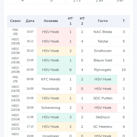
4
0
1.73
1.93
3.67
ИТ
ИТ
Сезон
Дата
Хозяева
Гости
Т
1
2
FRIC
HSV Hoek
1
2
NAC Breda
3
15.07
(26)
NEDC
HSV Hoek
1
4
Telstar
5
16.12
(25/26)
NEDC
HSV Hoek
2
2
Eindhoven
4
29.10
(25/26)
NEDC
HSV Hoek
1
0
Blauw Geel
1
23.09
(25/26)
NEDC
HSV Hoek
6
4
Rijnvogels
10
03.09
(25/26)
FRIC
KFC Merelb
1
2
HSV Hoek
3
09.08
(25)
NEDC
Noordwijk
2
0
HSV Hoek
2
24.09
(24/25)
NEDC
HSV Hoek
1
1
SDC Putten
2
03.09
(24/25)
NEDC
Schevening
2
1
HSV Hoek
3
18.09
(23/24)
NEDC
HSV Hoek
3
2
SteDoco
5
12.08
(23/24)
NEDC
HSV Hoek
2
2
SC Heerenv
4
17.10
(22/23)
NEDC
IJsselmeer
0
0
HSV Hoek
0
19.09