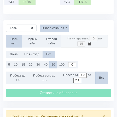
+3.5
15/15
+2.5
15/15
Выбор сезонов
На интервале с
по
Весь
Первый
Второй
матч
тайм
тайм
Дома
На выезде
Все
5
10
15
20
30
40
50
100
Победа от
до
Победа до
Победа соп. до
Все
1.5
1.5
Статистика обновлена
×
Свайп вправо, чтобы увидеть всю таблицу!