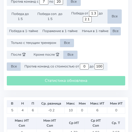
Против команд с
по
Все
Победа от
до
Победа до
Победа соп. до
Все
1.5
1.5
Победа в 1-тайме
Поражение в 1-тайме
Ничья в 1-тайме
Все
Только с текущим тренером
Все
После 🏆
Кроме после 🏆
Все
Все
Против команд со стоимостью от
до
Статистика обновлена
В
Н
П
Ср. разница
Макс
Мин
Макс ИТ
Мин ИТ
5
4
6
-0.2
10
0
6
0
Макс ИТ
Мин ИТ
Ср ИТ
Ср ИТ
Ср. Т
Соп
Соп
Соп