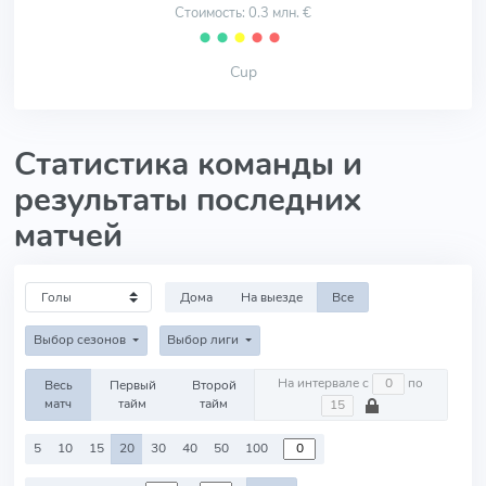
Стоимость: 0.3 млн. €
⬤
⬤
⬤
⬤
⬤
Cup
Статистика команды и
результаты последних
матчей
Дома
На выезде
Все
Выбор сезонов
Выбор лиги
На интервале с
по
Весь
Первый
Второй
матч
тайм
тайм
5
10
15
20
30
40
50
100