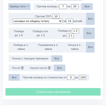
Выбор лиги
Против команд с
по
Все
Против ТОП-
Все
за
матчей
Победа от
Победа
Победа соп.
Все
до 1.5
до 1.5
до
Победа в 1-
Поражение в 1-
Ничья в 1-
Все
тайме
тайме
тайме
Только с текущим тренером
Все
После 🏆
Кроме после 🏆
Все
Все
Против команд со стоимостью от
до
Статистика обновлена