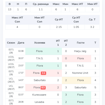
В
Н
П
Ср. разница
Макс
Мин
Макс ИТ
Мин ИТ
13
1
6
1.1
6
1
6
0
Макс ИТ
Мин ИТ
Ср ИТ
Ср ИТ
Ср. Т
Соп
Соп
Соп
4
0
2.15
1.05
3.2
ИТ
ИТ
Сезон
Дата
Хозяева
Гости
Т
1
2
EST1
Flora
1
0
Harju Jalg
1
02.08
(26)
UCOL
T.N.S.
1
0
Flora
1
30.07
(26/27)
UCOL
Flora
1
0
T.N.S.
1
23.07
(26/27)
EST1
Flora
1
2
Nomme Unit
3
11
17.07
(26)
UCL
Saburtalo
2
2
Flora
4
14.07
(26/27)
UCL
Flora
2
3
Saburtalo
5
63
08.07
(26/27)
EST1
Kuressaare
0
3
Flora
3
02.07
(26)
EST1
Levadia
1
2
Flora
3
28.06
(26)