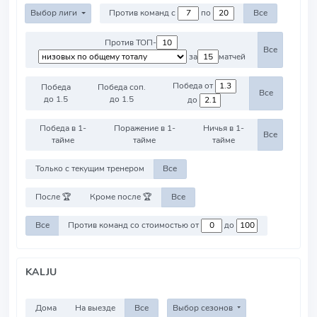
Выбор лиги
Против команд с
по
Все
Против ТОП-
Все
за
матчей
Победа от
Победа
Победа соп.
Все
до 1.5
до 1.5
до
Победа в 1-
Поражение в 1-
Ничья в 1-
Все
тайме
тайме
тайме
Только с текущим тренером
Все
После 🏆
Кроме после 🏆
Все
Все
Против команд со стоимостью от
до
KALJU
Дома
На выезде
Все
Выбор сезонов