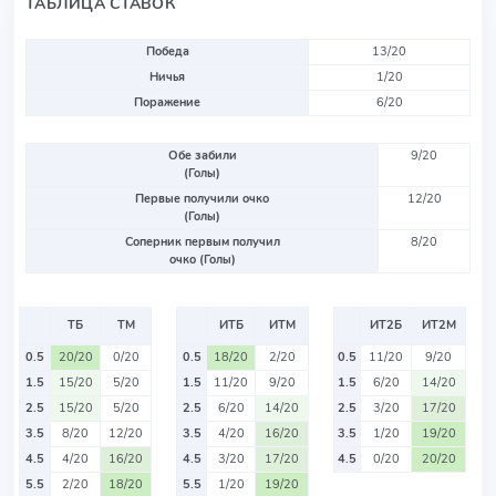
ТАБЛИЦА СТАВОК
Победа
13/20
Ничья
1/20
Поражение
6/20
Обе забили
9/20
(Голы)
Первые получили очко
12/20
(Голы)
Соперник первым получил
8/20
очко (Голы)
ТБ
ТМ
ИТБ
ИТМ
ИТ2Б
ИТ2М
0.5
20/20
0/20
0.5
18/20
2/20
0.5
11/20
9/20
1.5
15/20
5/20
1.5
11/20
9/20
1.5
6/20
14/20
2.5
15/20
5/20
2.5
6/20
14/20
2.5
3/20
17/20
3.5
8/20
12/20
3.5
4/20
16/20
3.5
1/20
19/20
4.5
4/20
16/20
4.5
3/20
17/20
4.5
0/20
20/20
5.5
2/20
18/20
5.5
1/20
19/20