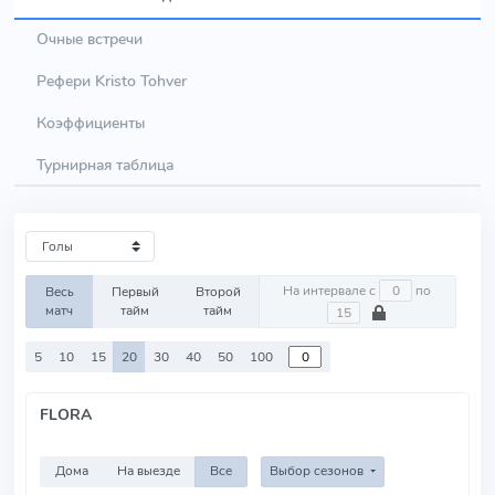
Очные встречи
Рефери Kristo Tohver
Коэффициенты
Турнирная таблица
На интервале с
по
Весь
Первый
Второй
матч
тайм
тайм
5
10
15
20
30
40
50
100
FLORA
Дома
На выезде
Все
Выбор сезонов