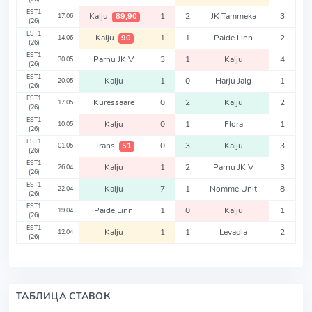
EST1
Kalju
1
2
JK Tammeka
3
89,90
17.06
(26)
EST1
Kalju
1
1
Paide Linn
2
90
14.06
(26)
EST1
Parnu JK V
3
1
Kalju
4
30.05
(26)
EST1
Kalju
1
0
Harju Jalg
1
20.05
(26)
EST1
Kuressaare
0
2
Kalju
2
17.05
(26)
EST1
Kalju
0
1
Flora
1
10.05
(26)
EST1
Trans
0
3
Kalju
3
51
01.05
(26)
EST1
Kalju
1
2
Parnu JK V
3
26.04
(26)
EST1
Kalju
7
1
Nomme Unit
8
22.04
(26)
EST1
Paide Linn
1
0
Kalju
1
19.04
(26)
EST1
Kalju
1
1
Levadia
2
12.04
(26)
ТАБЛИЦА СТАВОК