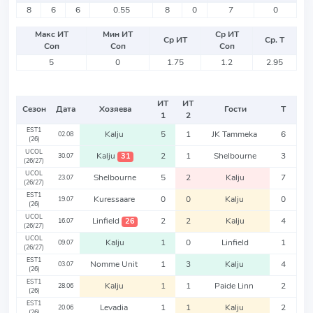
8
6
6
0.55
8
0
7
0
Макс ИТ
Мин ИТ
Ср ИТ
Ср ИТ
Ср. Т
Соп
Соп
Соп
5
0
1.75
1.2
2.95
ИТ
ИТ
Сезон
Дата
Хозяева
Гости
Т
1
2
EST1
Kalju
5
1
JK Tammeka
6
02.08
(26)
UCOL
Kalju
2
1
Shelbourne
3
31
30.07
(26/27)
UCOL
Shelbourne
5
2
Kalju
7
23.07
(26/27)
EST1
Kuressaare
0
0
Kalju
0
19.07
(26)
UCOL
Linfield
2
2
Kalju
4
26
16.07
(26/27)
UCOL
Kalju
1
0
Linfield
1
09.07
(26/27)
EST1
Nomme Unit
1
3
Kalju
4
03.07
(26)
EST1
Kalju
1
1
Paide Linn
2
28.06
(26)
EST1
Levadia
1
1
Kalju
2
20.06
(26)