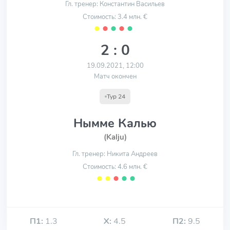
Гл. тренер: Константин Васильев
Стоимость: 3.4 млн. €
⬤
⬤
⬤
⬤
⬤
2 : 0
19.09.2021, 12:00
Матч окончен
Тур 24
Нымме Калью
(Kalju)
Гл. тренер: Никита Андреев
Стоимость: 4.6 млн. €
⬤
⬤
⬤
⬤
⬤
П1:
1.3
Х:
4.5
П2:
9.5