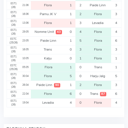
EST1
Flora
1
2
Paide Linn
3
21.06
(26)
EST1
Parnu JK V
1
2
Flora
3
16.06
(26)
EST1
Flora
1
3
Levadia
4
13.06
(26)
EST1
Nomme Unit
0
4
Flora
4
43
29.05
(26)
ESTC
Paide Linn
1
5
Flora
6
23.05
(25/26)
EST1
Trans
0
3
Flora
3
16.05
(26)
EST1
Kalju
0
1
Flora
1
10.05
(26)
ESTC
Flora
1
0
Trans
1
05.05
(25/26)
EST1
Flora
5
0
Harju Jalg
5
30.04
(26)
EST1
Paide Linn
1
2
Flora
3
90
26.04
(26)
EST1
Flora
6
0
Trans
6
87
22.04
(26)
EST1
Levadia
4
0
Flora
4
19.04
(26)