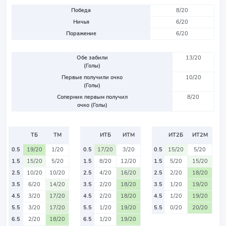
Победа
8/20
Ничья
6/20
Поражение
6/20
Обе забили
13/20
(Голы)
Первые получили очко
10/20
(Голы)
Соперник первым получил
8/20
очко (Голы)
ТБ
ТМ
ИТБ
ИТМ
ИТ2Б
ИТ2М
0.5
19/20
1/20
0.5
17/20
3/20
0.5
15/20
5/20
1.5
15/20
5/20
1.5
8/20
12/20
1.5
5/20
15/20
2.5
10/20
10/20
2.5
4/20
16/20
2.5
2/20
18/20
3.5
6/20
14/20
3.5
2/20
18/20
3.5
1/20
19/20
4.5
3/20
17/20
4.5
2/20
18/20
4.5
1/20
19/20
5.5
3/20
17/20
5.5
1/20
19/20
5.5
0/20
20/20
6.5
2/20
18/20
6.5
1/20
19/20