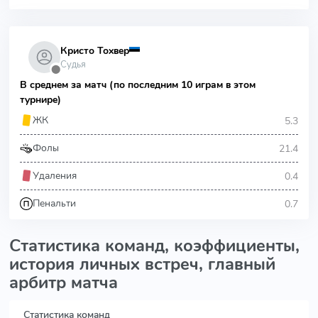
Кристо Тохвер
Судья
⬤
В среднем за матч (по последним 10 играм в этом
турнире)
5.3
ЖК
21.4
Фолы
0.4
Удаления
0.7
Пенальти
Статистика команд, коэффициенты,
история личных встреч, главный
арбитр матча
Статистика команд