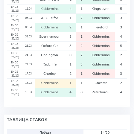
(25/26)
ENG6
Kiddermins
4
1
Kings Lynn
5
11.04
(25/26)
ENG6
AFC Telfor
1
2
Kiddermins
3
06.04
(25/26)
ENG6
Kiddermins
2
1
Hereford
3
03.04
(25/26)
ENG6
Spennymoor
3
1
Kiddermins
4
31.03
(25/26)
ENG6
Oxford Cit
3
2
Kiddermins
5
28.03
(25/26)
ENG6
Darlington
0
2
Kiddermins
2
24.03
(25/26)
ENG6
Radcliffe
1
3
Kiddermins
4
21.03
(25/26)
ENG6
Chorley
2
1
Kiddermins
3
17.03
(25/26)
ENG6
Kiddermins
1
1
Chester
2
14.03
(25/26)
ENG6
Kiddermins
4
0
Peterborou
4
10.03
(25/26)
ТАБЛИЦА СТАВОК
Победа
14/20