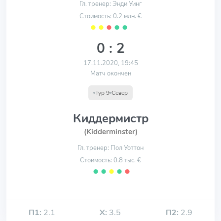
Гл. тренер: Энди Уинг
Стоимость: 0.2 млн. €
⬤
⬤
⬤
⬤
⬤
0 : 2
17.11.2020, 19:45
Матч окончен
Тур 9
Север
Киддермистр
(Kidderminster)
Гл. тренер: Пол Уоттон
Стоимость: 0.8 тыс. €
⬤
⬤
⬤
⬤
⬤
П1:
2.1
Х:
3.5
П2:
2.9