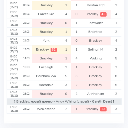
ENG5
Brackley
1
1
Boston Utd
2
06.04
(25/26)
ENG5
Forest Gre
4
0
Brackley
4
45
03.04
(25/26)
ENG5
Brackley
0
1
Tamworth
1
28.03
(25/26)
ENG5
Brackley
1
1
Braintree
2
24.03
(25/26)
ENG5
York
4
0
Brackley
4
21.03
(25/26)
ENG5
Brackley
1
1
Solihull M
2
62
17.03
(25/26)
ENG5
Brackley
1
4
Woking
5
14.03
(25/26)
ENG5
Eastleigh
2
1
Brackley
3
10.03
(25/26)
ENG5
Boreham Wo
5
3
Brackley
8
07.03
(25/26)
ENG5
Rochdale
3
2
Brackley
5
03.03
(25/26)
ENG5
Brackley
0
2
Altrincham
2
28.02
(25/26)
❗️ Brackley: новый тренер - Andy Whing
(старый - Gareth Dean)
❗️
ENG5
Wealdstone
2
1
Brackley
3
23
24.02
(25/26)