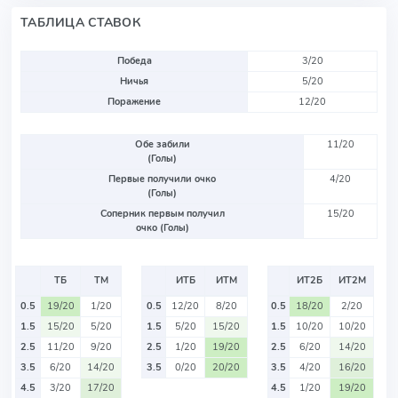
ТАБЛИЦА СТАВОК
Победа
3/20
Ничья
5/20
Поражение
12/20
Обе забили
11/20
(Голы)
Первые получили очко
4/20
(Голы)
Соперник первым получил
15/20
очко (Голы)
ТБ
ТМ
ИТБ
ИТМ
ИТ2Б
ИТ2М
0.5
19/20
1/20
0.5
12/20
8/20
0.5
18/20
2/20
1.5
15/20
5/20
1.5
5/20
15/20
1.5
10/20
10/20
2.5
11/20
9/20
2.5
1/20
19/20
2.5
6/20
14/20
3.5
6/20
14/20
3.5
0/20
20/20
3.5
4/20
16/20
4.5
3/20
17/20
4.5
1/20
19/20