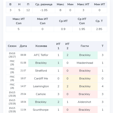
В
Н
П
Ср. разница
Макс
Мин
Макс ИТ
Мин ИТ
3
5
12
-1.05
8
0
3
0
Макс ИТ
Мин ИТ
Ср ИТ
Ср ИТ
Ср. Т
Соп
Соп
Соп
5
0
0.9
1.95
2.85
ИТ
ИТ
Сезон
Дата
Хозяева
Гости
Т
1
2
ENG6
AFC Telfor
1
2
Brackley
3
08.08
(26/27)
FRIC
Brackley
1
0
Maidenhead
1
01.08
(26)
FRIC
Stratford
1
0
Brackley
1
21.07
(26)
FRIC
Cardiff Me
0
0
Brackley
0
18.07
(26)
FRIC
Leamington
2
2
Brackley
4
14.07
(26)
ENG5
Carlisle
3
0
Brackley
3
25.04
(25/26)
ENG5
Brackley
2
1
Aldershot
3
18.04
(25/26)
ENG5
Scunthorpe
1
0
Brackley
1
11.04
(25/26)