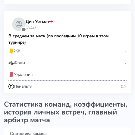
Дин Уотсон
Судья
⬤
В среднем за матч (по последним 10 играм в этом
турнире)
-
ЖК
-
Фолы
-
Удаления
0.2
Пенальти
Статистика команд, коэффициенты,
история личных встреч, главный
арбитр матча
Статистика команд