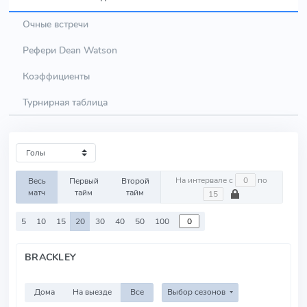
Очные встречи
Рефери Dean Watson
Коэффициенты
Турнирная таблица
На интервале с
по
Весь
Первый
Второй
матч
тайм
тайм
5
10
15
20
30
40
50
100
BRACKLEY
Дома
На выезде
Все
Выбор сезонов