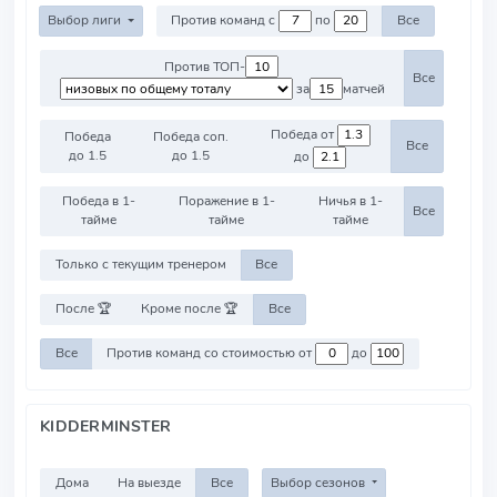
Выбор лиги
Против команд с
по
Все
Против ТОП-
Все
за
матчей
Победа от
Победа
Победа соп.
Все
до 1.5
до 1.5
до
Победа в 1-
Поражение в 1-
Ничья в 1-
Все
тайме
тайме
тайме
Только с текущим тренером
Все
После 🏆
Кроме после 🏆
Все
Все
Против команд со стоимостью от
до
KIDDERMINSTER
Дома
На выезде
Все
Выбор сезонов