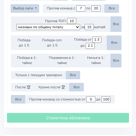
Выбор лиги
Против команд с
по
Все
Против ТОП-
Все
за
матчей
Победа от
Победа
Победа соп.
Все
до 1.5
до 1.5
до
Победа в 1-
Поражение в 1-
Ничья в 1-
Все
тайме
тайме
тайме
Только с текущим тренером
Все
После 🏆
Кроме после 🏆
Все
Все
Против команд со стоимостью от
до
Статистика обновлена