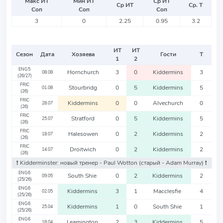
Макс ИТ
Мин ИТ
Ср ИТ
Ср ИТ
Ср. Т
Соп
Соп
Соп
3
0
2.25
0.95
3.2
ИТ
ИТ
Сезон
Дата
Хозяева
Гости
Т
1
2
ENG5
Hornchurch
3
0
Kiddermins
3
08.08
(26/27)
FRIC
Stourbridg
0
5
Kiddermins
5
01.08
(26)
FRIC
Kiddermins
0
0
Alvechurch
0
28.07
(26)
FRIC
Stratford
0
5
Kiddermins
5
25.07
(26)
FRIC
Halesowen
0
2
Kiddermins
2
18.07
(26)
FRIC
Droitwich
0
2
Kiddermins
2
14.07
(26)
❗️ Kidderminster: новый тренер - Paul Wotton
(старый - Adam Murray)
❗️
ENG6
South Shie
0
2
Kiddermins
2
09.05
(25/26)
ENG6
Kiddermins
3
1
Macclesfie
4
02.05
(25/26)
ENG6
Kiddermins
1
0
South Shie
1
25.04
(25/26)
ENG6
Leamington
2
3
Kiddermins
5
18.04