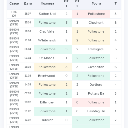
ИТ
ИТ
Сезон
Дата
Хозяева
Гости
Т
1
2
FRIC
Sutton Utd
2
1
Folkestone
3
28.07
(26)
ENNON
Folkestone
5
3
Cheshunt
8
25.04
(25/26)
ENNON
Cray Valle
1
1
Folkestone
2
18.04
(25/26)
ENNON
Whitehawk
2
2
Folkestone
4
11.04
(25/26)
ENNON
Folkestone
3
2
Ramsgate
5
06.04
(25/26)
ENNON
St Albans
1
2
Folkestone
3
04.04
(25/26)
ENNON
Folkestone
3
3
Carshalton
6
28.03
(25/26)
ENNON
Brentwood
0
2
Folkestone
2
21.03
(25/26)
ENNON
Folkestone
2
2
Dartford
4
14.03
(25/26)
ENNON
Folkestone
2
1
Potters Ba
3
07.03
(25/26)
ENNON
Billericay
1
0
Folkestone
1
28.02
(25/26)
ENNON
Folkestone
1
0
Hashtag Un
1
21.02
(25/26)
ENNON
Dulwich
0
2
Folkestone
2
14.02
(25/26)
ENNON