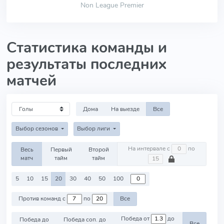
Non League Premier
Статистика команды и
результаты последних
матчей
Дома
На выезде
Все
Выбор сезонов
Выбор лиги
На интервале с
по
Весь
Первый
Второй
матч
тайм
тайм
5
10
15
20
30
40
50
100
Против команд с
по
Все
Победа от
до
Победа до
Победа соп. до
Все