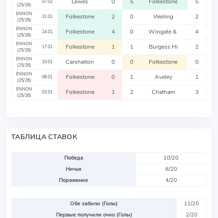
Lewes
0
5
Folkestone
5
07.02
(25/26)
ENNON
Folkestone
2
0
Welling
2
31.01
(25/26)
ENNON
Folkestone
4
0
Wingate &
4
24.01
(25/26)
ENNON
Folkestone
1
1
Burgess Hi
2
17.01
(25/26)
ENNON
Carshalton
0
0
Folkestone
0
10.01
(25/26)
ENNON
Folkestone
0
1
Aveley
1
06.01
(25/26)
ENNON
Folkestone
1
2
Chatham
3
03.01
(25/26)
ТАБЛИЦА СТАВОК
Победа
10/20
Ничья
6/20
Поражение
4/20
Обе забили (Голы)
11/20
Первые получили очко (Голы)
2/20