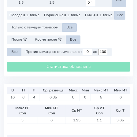
1.5
1.5
Победа в 1-тайме
Поражение в 1-тайме
Ничья в 1-тайме
Все
Только с текущим тренером
Все
После 🏆
Кроме после 🏆
Все
Все
Против команд со стоимостью от
до
Статистика обновлена
В
Н
П
Ср. разница
Макс
Мин
Макс ИТ
Мин ИТ
10
6
4
0.85
8
0
5
0
Макс ИТ
Мин ИТ
Ср ИТ
Ср ИТ
Ср. Т
Соп
Соп
Соп
3
0
1.95
1.1
3.05