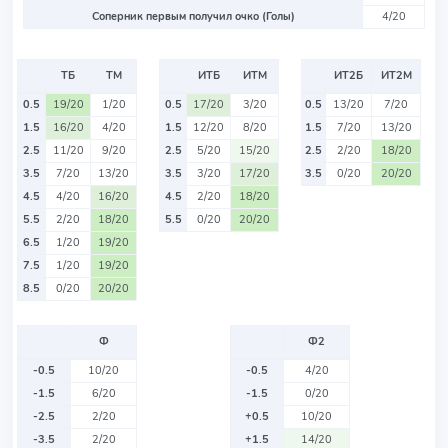
Соперник первым получил очко (Голы)
4/20
ТБ
ТМ
ИТБ
ИТМ
ИТ2Б
ИТ2М
0.5
19/20
1/20
0.5
17/20
3/20
0.5
13/20
7/20
1.5
16/20
4/20
1.5
12/20
8/20
1.5
7/20
13/20
2.5
11/20
9/20
2.5
5/20
15/20
2.5
2/20
18/20
3.5
7/20
13/20
3.5
3/20
17/20
3.5
0/20
20/20
4.5
4/20
16/20
4.5
2/20
18/20
5.5
2/20
18/20
5.5
0/20
20/20
6.5
1/20
19/20
7.5
1/20
19/20
8.5
0/20
20/20
Ф
Ф2
-0.5
10/20
-0.5
4/20
-1.5
6/20
-1.5
0/20
-2.5
2/20
+0.5
10/20
-3.5
2/20
+1.5
14/20