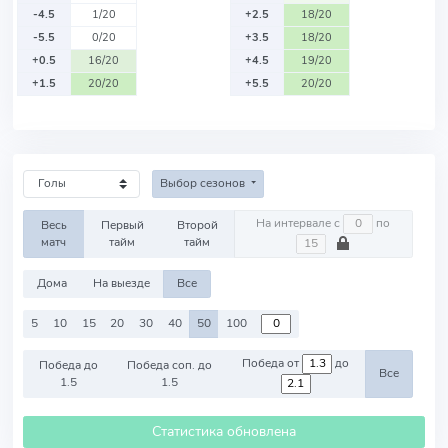
-4.5
1/20
+2.5
18/20
-5.5
0/20
+3.5
18/20
+0.5
16/20
+4.5
19/20
+1.5
20/20
+5.5
20/20
Выбор сезонов
На интервале с
по
Весь
Первый
Второй
матч
тайм
тайм
Дома
На выезде
Все
5
10
15
20
30
40
50
100
Победа от
до
Победа до
Победа соп. до
Все
1.5
1.5
Статистика обновлена