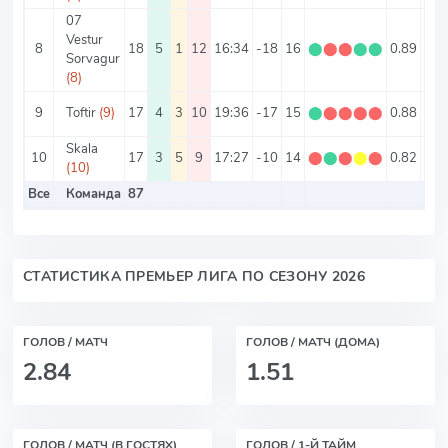
07
Vestur
8
18
5
1
12
16:34
-18
16
⬤
⬤
⬤
⬤
⬤
0.89
2.7
Sorvagur
(8)
9
Toftir
(9)
17
4
3
10
19:36
-17
15
⬤
⬤
⬤
⬤
⬤
0.88
3.2
Skala
10
17
3
5
9
17:27
-10
14
⬤
⬤
⬤
⬤
⬤
0.82
2.5
(10)
Все
Команда
87
2.8
СТАТИСТИКА ПРЕМЬЕР ЛИГА ПО СЕЗОНУ 2026
ГОЛОВ / МАТЧ
ГОЛОВ / МАТЧ (ДОМА)
2.84
1.51
ГОЛОВ / МАТЧ (В ГОСТЯХ)
ГОЛОВ / 1-Й ТАЙМ