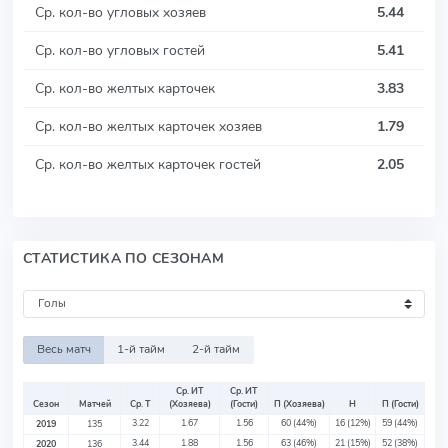
Ср. кол-во угловых хозяев
5.44
Ср. кол-во угловых гостей
5.41
Ср. кол-во желтых карточек
3.83
Ср. кол-во желтых карточек хозяев
1.79
Ср. кол-во желтых карточек гостей
2.05
СТАТИСТИКА ПО СЕЗОНАМ
Весь матч
1-й тайм
2-й тайм
Ср. ИТ
Ср. ИТ
Сезон
Матчей
Ср. Т
(Хозяева)
(Гости)
П (Хозяева)
Н
П (Гости)
3.22
1.67
1.56
60
(44%)
16
(12%)
59
(44%)
2019
135
3.44
1.88
1.56
63
(46%)
21
(15%)
52
(38%)
2020
136