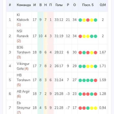
Ср
#
Команда
И
В
Н
П
Голы
Р
О
Посл. 5
О/И
Т
KI
1
Klaksvik
17
9
7
1
33:12
21
34
⬤
⬤
⬤
⬤
⬤
2
2.6
(1)
NSI
2
Runavik
17
10
4
3
31:19
12
34
⬤
⬤
⬤
⬤
⬤
2
2.9
(2)
B36
3
Torshavn
18
8
6
4
28:22
6
30
⬤
⬤
⬤
⬤
⬤
1.67
2.7
(3)
Vikingur
4
17
7
8
2
26:17
9
29
⬤
⬤
⬤
⬤
⬤
1.71
2.5
Gota
(4)
HB
5
Torshavn
17
8
3
6
31:24
7
27
⬤
⬤
⬤
⬤
⬤
1.59
3.2
(5)
AB Argir
6
18
7
2
9
25:28
-3
23
⬤
⬤
⬤
⬤
⬤
1.28
2.9
(6)
Eb
7
Streymur
18
4
5
9
21:28
-7
17
⬤
⬤
⬤
⬤
⬤
0.94
2.7
(7)