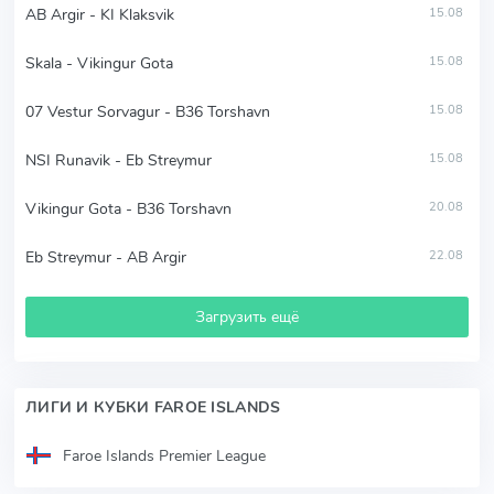
AB Argir - KI Klaksvik
15.08
Skala - Vikingur Gota
15.08
07 Vestur Sorvagur - B36 Torshavn
15.08
NSI Runavik - Eb Streymur
15.08
Vikingur Gota - B36 Torshavn
20.08
Eb Streymur - AB Argir
22.08
Загрузить ещё
ЛИГИ И КУБКИ FAROE ISLANDS
Faroe Islands Premier League