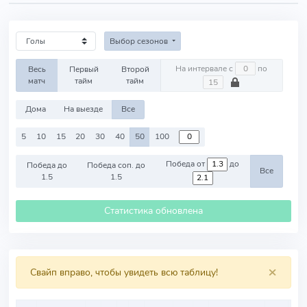
Выбор сезонов
На интервале с
по
Весь
Первый
Второй
матч
тайм
тайм
Дома
На выезде
Все
5
10
15
20
30
40
50
100
Победа от
до
Победа до
Победа соп. до
Все
1.5
1.5
Статистика обновлена
×
Свайп вправо, чтобы увидеть всю таблицу!