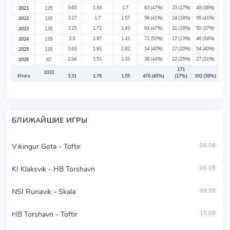
3.63
1.93
1.7
63
(47%)
23
(17%)
49
(36%)
2021
135
3.27
1.7
1.57
56
(41%)
24
(18%)
55
(41%)
2022
135
3.15
1.72
1.43
64
(47%)
21
(16%)
50
(37%)
2023
135
3.3
1.87
1.43
72
(53%)
17
(13%)
46
(34%)
2024
135
3.63
1.81
1.82
54
(40%)
27
(20%)
54
(40%)
2025
135
2.84
1.51
1.33
38
(44%)
22
(25%)
27
(31%)
2026
87
171
1033
Итого
3.31
1.76
1.55
470
(45%)
(17%)
392
(38%)
БЛИЖАЙШИЕ ИГРЫ
Vikingur Gota - Toftir
08.08
KI Klaksvik - HB Torshavn
09.08
NSI Runavik - Skala
09.08
HB Torshavn - Toftir
15.08