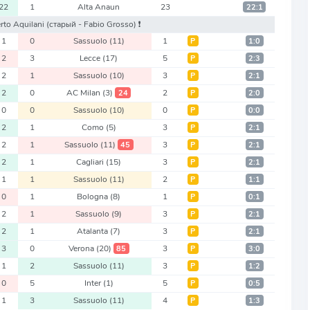
22
1
Alta Anaun
23
22:1
erto Aquilani
(старый - Fabio Grosso)
❗️
1
0
Sassuolo
(11)
1
Р
1:0
2
3
Lecce
(17)
5
Р
2:3
2
1
Sassuolo
(10)
3
Р
2:1
2
0
AC Milan
(3)
2
24
Р
2:0
0
0
Sassuolo
(10)
0
Р
0:0
2
1
Como
(5)
3
Р
2:1
2
1
Sassuolo
(11)
3
45
Р
2:1
2
1
Cagliari
(15)
3
Р
2:1
1
1
Sassuolo
(11)
2
Р
1:1
0
1
Bologna
(8)
1
Р
0:1
2
1
Sassuolo
(9)
3
Р
2:1
2
1
Atalanta
(7)
3
Р
2:1
3
0
Verona
(20)
3
85
Р
3:0
1
2
Sassuolo
(11)
3
Р
1:2
0
5
Inter
(1)
5
Р
0:5
1
3
Sassuolo
(11)
4
Р
1:3