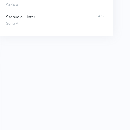
Serie A
Sassuolo - Inter
29.05
Serie A