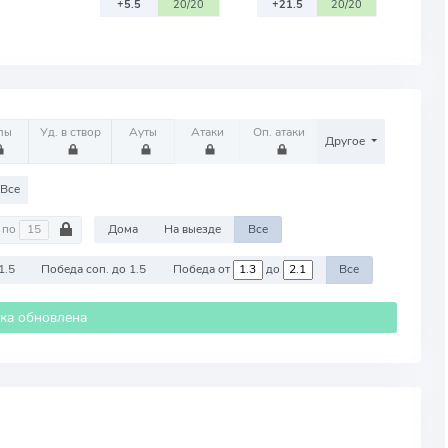
+5.5
20/20
+21.5
20/20
лы
Уд. в створ
Ауты
Атаки
Оп. атаки
Другое
Все
по
Дома
На выезде
Все
1.5
Победа соп. до 1.5
Победа от
до
Все
ика обновлена