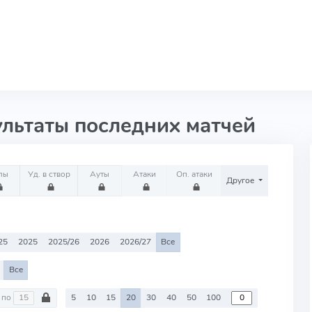
ультаты последних матчей
лы
Уд. в створ
Ауты
Атаки
Оп. атаки
Другое
25
2025
2025/26
2026
2026/27
Все
Все
по
5
10
15
20
30
40
50
100