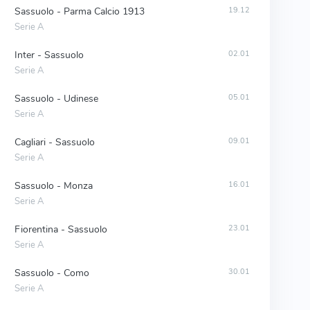
Sassuolo - Parma Calcio 1913
19.12
Serie A
Inter - Sassuolo
02.01
Serie A
Sassuolo - Udinese
05.01
Serie A
Cagliari - Sassuolo
09.01
Serie A
Sassuolo - Monza
16.01
Serie A
Fiorentina - Sassuolo
23.01
Serie A
Sassuolo - Como
30.01
Serie A