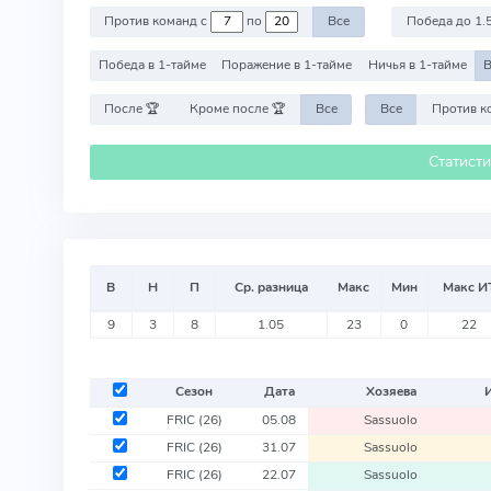
Против команд с
по
Все
Победа до 1.
Победа в 1-тайме
Поражение в 1-тайме
Ничья в 1-тайме
В
После 🏆
Кроме после 🏆
Все
Все
Статист
В
Н
П
Ср. разница
Макс
Мин
Макс И
9
3
8
1.05
23
0
22
Сезон
Дата
Хозяева
FRIC
(26)
05.08
Sassuolo
FRIC
(26)
31.07
Sassuolo
FRIC
(26)
22.07
Sassuolo