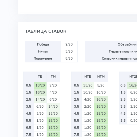
ТАБЛИЦА СТАВОК
Победа
9/20
Обе забили
Ничья
3/20
Первые получили
Поражение
8/20
Соперник первым пол
ТБ
ТМ
ИТБ
ИТМ
ИТ2
0.5
18/20
2/20
0.5
15/20
5/20
0.5
16/2
1.5
16/20
4/20
1.5
10/20
10/20
1.5
6/2
2.5
14/20
6/20
2.5
4/20
16/20
2.5
3/2
3.5
6/20
14/20
3.5
2/20
18/20
3.5
2/2
4.5
5/20
15/20
4.5
1/20
19/20
4.5
1/2
5.5
1/20
19/20
5.5
1/20
19/20
5.5
0/2
6.5
1/20
19/20
6.5
1/20
19/20
7.5
1/20
19/20
7.5
1/20
19/20