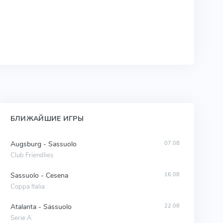
БЛИЖАЙШИЕ ИГРЫ
Augsburg - Sassuolo
07.08
Club Friendlies
Sassuolo - Cesena
16.08
Coppa Italia
Atalanta - Sassuolo
22.08
Serie A