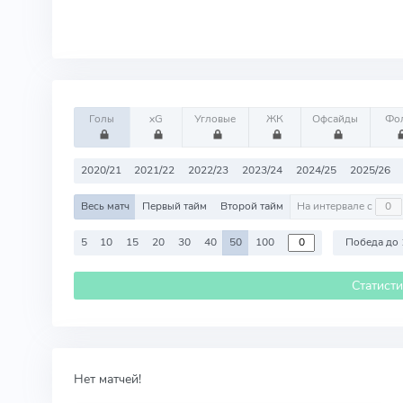
Голы
xG
Угловые
ЖК
Офсайды
Фо
2020/21
2021/22
2022/23
2023/24
2024/25
2025/26
Весь матч
Первый тайм
Второй тайм
На интервале с
5
10
15
20
30
40
50
100
Победа до 
Статист
Нет матчей!