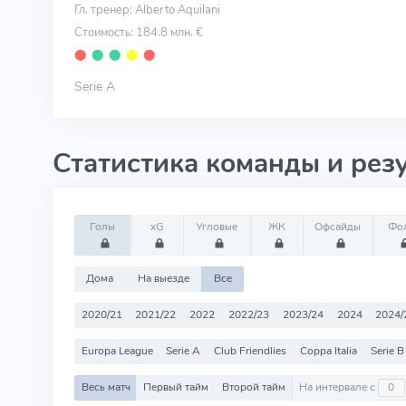
Гл. тренер: Alberto Aquilani
Стоимость: 184.8 млн. €
⬤
⬤
⬤
⬤
⬤
Serie A
Статистика команды и рез
Голы
xG
Угловые
ЖК
Офсайды
Фо
Дома
На выезде
Все
2020/21
2021/22
2022
2022/23
2023/24
2024
2024/
Europa League
Serie A
Club Friendlies
Coppa Italia
Serie B
Весь матч
Первый тайм
Второй тайм
На интервале с