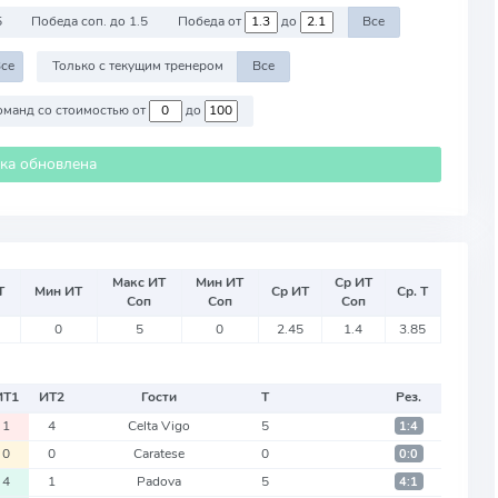
5
Победа соп. до 1.5
Победа от
до
Все
се
Только с текущим тренером
Все
Против команд со стоимостью от
до
ика обновлена
Макс ИТ
Мин ИТ
Ср ИТ
Т
Мин ИТ
Ср ИТ
Ср. Т
Соп
Соп
Соп
0
5
0
2.45
1.4
3.85
ИТ
1
ИТ
2
Гости
Т
Рез.
1
4
Celta Vigo
5
1:4
0
0
Caratese
0
0:0
4
1
Padova
5
4:1