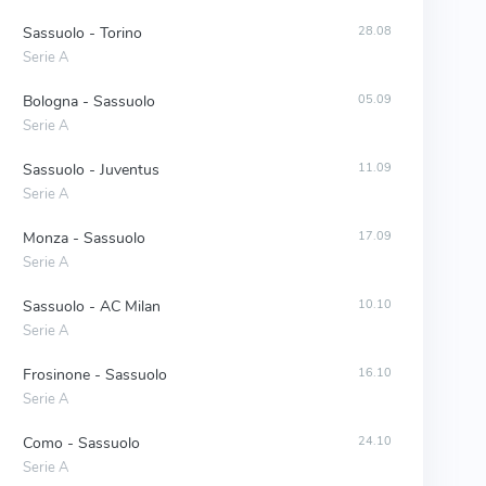
Sassuolo - Torino
28.08
Serie A
Bologna - Sassuolo
05.09
Serie A
Sassuolo - Juventus
11.09
Serie A
Monza - Sassuolo
17.09
Serie A
Sassuolo - AC Milan
10.10
Serie A
Frosinone - Sassuolo
16.10
Serie A
Como - Sassuolo
24.10
Serie A