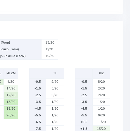
 (Голы)
13/20
 очко (Голы)
8/20
учил очко (Голы)
10/20
Б
ИТ2М
Ф
Ф2
0
4/20
-0.5
9/20
-0.5
8/20
0
14/20
-1.5
5/20
-1.5
2/20
0
17/20
-2.5
3/20
-2.5
2/20
0
18/20
-3.5
1/20
-3.5
1/20
0
19/20
-4.5
1/20
-4.5
1/20
0
20/20
-5.5
1/20
-5.5
0/20
-6.5
1/20
+0.5
11/20
-7.5
1/20
+1.5
15/20