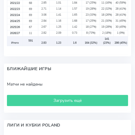
2.85
1.01
1.84
17
(25%)
11
(16%)
40
(59%)
2021/22
68
2.71
1.14
1.57
19
(28%)
22
(32%)
28
(41%)
2022/23
69
3.06
1.41
1.65
23
(33%)
18
(26%)
28
(41%)
2023/24
69
2.84
1.16
1.68
17
(25%)
21
(30%)
31
(45%)
2024/25
69
2.67
1.25
1.42
18
(27%)
19
(28%)
30
(45%)
2025/26
67
2.82
2.09
0.73
8
(73%)
2
(18%)
1
(9%)
2026/27
11
141
591
Итого
2.83
1.23
1.6
164
(32%)
(23%)
286
(45%)
БЛИЖАЙШИЕ ИГРЫ
Матчи не найдены
Загрузить ещё
ЛИГИ И КУБКИ POLAND