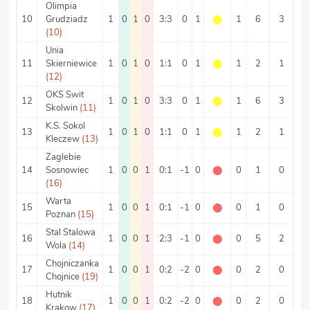
Olimpia
10
Grudziadz
1
0
1
0
3:3
0
1
⬤
1
6
3
3
(10)
Unia
11
Skierniewice
1
0
1
0
1:1
0
1
⬤
1
2
1
1
(12)
OKS Swit
12
1
0
1
0
3:3
0
1
⬤
1
6
3
3
Skolwin
(11)
K.S. Sokol
13
1
0
1
0
1:1
0
1
⬤
1
2
1
1
Kleczew
(13)
Zaglebie
14
Sosnowiec
1
0
0
1
0:1
-1
0
⬤
0
1
0
1
(16)
Warta
15
1
0
0
1
0:1
-1
0
⬤
0
1
0
1
Poznan
(15)
Stal Stalowa
16
1
0
0
1
2:3
-1
0
⬤
0
5
2
3
Wola
(14)
Chojniczanka
17
1
0
0
1
0:2
-2
0
⬤
0
2
0
2
Chojnice
(19)
Hutnik
18
1
0
0
1
0:2
-2
0
⬤
0
2
0
2
Krakow
(17)