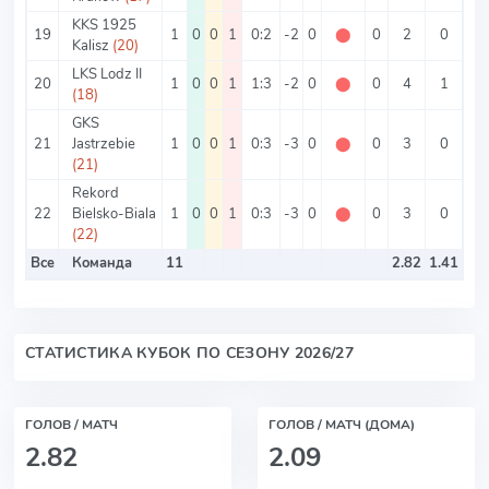
KKS 1925
19
1
0
0
1
0:2
-2
0
⬤
0
2
0
2
Kalisz
(20)
LKS Lodz II
20
1
0
0
1
1:3
-2
0
⬤
0
4
1
3
(18)
GKS
21
Jastrzebie
1
0
0
1
0:3
-3
0
⬤
0
3
0
3
(21)
Rekord
22
Bielsko-Biala
1
0
0
1
0:3
-3
0
⬤
0
3
0
3
(22)
Все
Команда
11
2.82
1.41
СТАТИСТИКА КУБОК ПО СЕЗОНУ 2026/27
ГОЛОВ / МАТЧ
ГОЛОВ / МАТЧ (ДОМА)
2.82
2.09