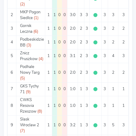
(2)
MKP Pogon
2
1
1
0
0
3:0
3
3
⬤
3
3
3
0
Siedlce
(1)
Gornik
3
1
1
0
0
2:0
2
3
⬤
3
2
2
0
Leczna
(6)
Podbeskidzie
4
1
1
0
0
2:0
2
3
⬤
3
2
2
0
BB
(3)
Znicz
5
1
1
0
0
3:1
2
3
⬤
3
4
3
1
Pruszkow
(4)
Podhale
6
Nowy Targ
1
1
0
0
2:0
2
3
⬤
3
2
2
0
(5)
GKS Tychy
7
1
1
0
0
1:0
1
3
⬤
3
1
1
0
71
(9)
CWKS
8
Resovia
1
1
0
0
1:0
1
3
⬤
3
1
1
0
Rzeszow
(8)
Slask
9
Wroclaw 2
1
1
0
0
3:2
1
3
⬤
3
5
3
2
(7)