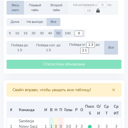
На интервале с
по
Весь
Первый
Второй
матч
тайм
тайм
Дома
На выезде
Все
5
10
15
20
30
40
50
100
Победа от
до
Победа до
Победа соп. до
Все
1.5
1.5
Статистика обновлена
×
Свайп вправо, чтобы увидеть всю таблицу!
Посл.
О/
Ср
Ср
С
#
Команда
И
В
Н
П
Голы
Р
О
5
И
Т
ИТ
ИТ
Sandecja
1
Nowy Sacz
1
1
0
0
3:0
3
3
⬤
3
3
3
0