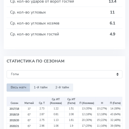
Ср. кол-во ударов от ворот гостей
13.4
Ср. кол-во угловых
11
Ср. кол-во угловых хозяев
6.1
Ср. кол-во угловых гостей
4.9
СТАТИСТИКА ПО СЕЗОНАМ
Весь матч
1-й тайм
2-й тайм
Ср. ИТ
Ср. ИТ
Сезон
Матчей
Ср. Т
(Хозяева)
(Гости)
П (Хозяева)
Н
П (Гости)
2.73
1.22
1.51
13
(35%)
10
(27%)
14
(38%)
2017/18
37
2.87
0.81
2.06
12
(18%)
12
(18%)
43
(64%)
2018/19
67
2.75
1.13
1.61
20
(30%)
15
(22%)
32
(48%)
2019/20
67
2.96
1.06
1.9
17
(25%)
11
(16%)
39
(58%)
2020/21
67