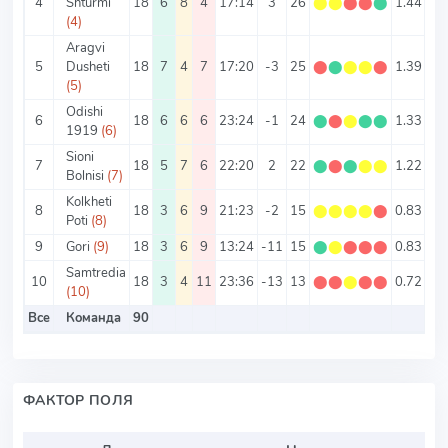
4
Shturmi
18
6
8
4
17:14
3
26
⬤
⬤
⬤
⬤
⬤
1.44
1.
(4)
Aragvi
5
Dusheti
18
7
4
7
17:20
-3
25
⬤
⬤
⬤
⬤
⬤
1.39
2.
(5)
Odishi
6
18
6
6
6
23:24
-1
24
⬤
⬤
⬤
⬤
⬤
1.33
2.
1919
(6)
Sioni
7
18
5
7
6
22:20
2
22
⬤
⬤
⬤
⬤
⬤
1.22
2.
Bolnisi
(7)
Kolkheti
8
18
3
6
9
21:23
-2
15
⬤
⬤
⬤
⬤
⬤
0.83
2.
Poti
(8)
9
Gori
(9)
18
3
6
9
13:24
-11
15
⬤
⬤
⬤
⬤
⬤
0.83
2.
Samtredia
10
18
3
4
11
23:36
-13
13
⬤
⬤
⬤
⬤
⬤
0.72
3.
(10)
Все
Команда
90
2.
ФАКТОР ПОЛЯ