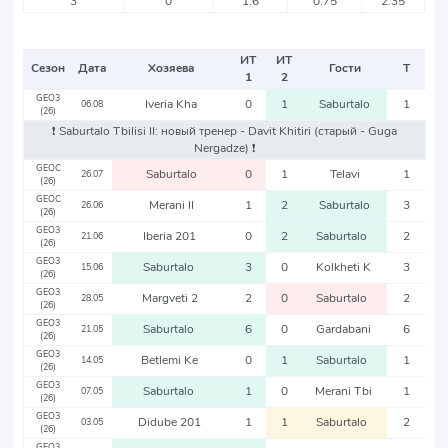
3
0
1.6
0.75
2.35
ИТ
ИТ
Сезон
Дата
Хозяева
Гости
Т
1
2
GEO3
Iveria Kha
0
1
Saburtalo
1
06.08
(26)
❗️ Saburtalo Tbilisi II: новый тренер - Davit Khitiri
(старый - Guga
Nergadze)
❗️
GEOC
Saburtalo
0
1
Telavi
1
26.07
(26)
GEOC
Merani II
1
2
Saburtalo
3
26.06
(26)
GEO3
Iberia 201
0
2
Saburtalo
2
21.06
(26)
GEO3
Saburtalo
3
0
Kolkheti K
3
15.06
(26)
GEO3
Margveti 2
2
0
Saburtalo
2
28.05
(26)
GEO3
Saburtalo
6
0
Gardabani
6
21.05
(26)
GEO3
Betlemi Ke
0
1
Saburtalo
1
14.05
(26)
GEO3
Saburtalo
1
0
Merani Tbi
1
07.05
(26)
GEO3
Didube 201
1
1
Saburtalo
2
03.05
(26)
GEO3