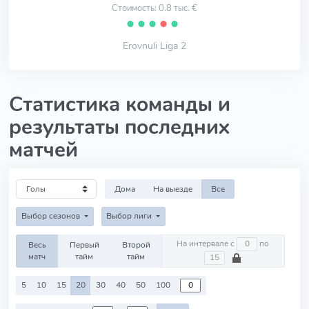
Стоимость: 0.8 тыс. €
⬤
⬤
⬤
⬤
⬤
Erovnuli Liga 2
Статистика команды и
результаты последних
матчей
Дома
На выезде
Все
Выбор сезонов
Выбор лиги
На интервале с
по
Весь
Первый
Второй
матч
тайм
тайм
5
10
15
20
30
40
50
100