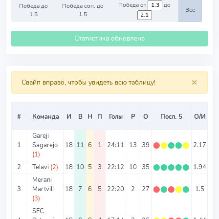
Победа от
до
Победа до
Победа соп. до
Все
1.5
1.5
Статистика обновлена
×
Свайп вправо, чтобы увидеть всю таблицу!
С
#
Команда
И
В
Н
П
Голы
Р
О
Посл. 5
О/И
Т
Gareji
1
Sagarejo
18
11
6
1
24:11
13
39
⬤
⬤
⬤
⬤
⬤
2.17
1.
(1)
2
Telavi
(2)
18
10
5
3
22:12
10
35
⬤
⬤
⬤
⬤
⬤
1.94
1.
Merani
3
Martvili
18
7
6
5
22:20
2
27
⬤
⬤
⬤
⬤
⬤
1.5
2.
(3)
SFC