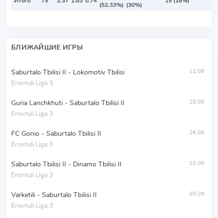
Итого
75
2.37
1.63
0.74
15 (18%)
(52.33%)
(30%)
БЛИЖАЙШИЕ ИГРЫ
Saburtalo Tbilisi II - Lokomotiv Tbilisi
12.08
Erovnuli Liga 3
Guria Lanchkhuti - Saburtalo Tbilisi II
20.08
Erovnuli Liga 3
FC Gonio - Saburtalo Tbilisi II
26.08
Erovnuli Liga 3
Saburtalo Tbilisi II - Dinamo Tbilisi II
02.09
Erovnuli Liga 3
Varketili - Saburtalo Tbilisi II
09.09
Erovnuli Liga 3