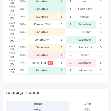
Saburtalo
2
1
Irao
3
29.04
(26)
GEO3
Saburtalo
2
1
Guria Lanc
3
20.04
(26)
GEO3
Saburtalo
1
1
Varketili
2
16.04
(26)
GEO3
Dinamo Tbi
0
1
Saburtalo
1
08.04
(26)
GEO3
Saburtalo
0
0
FC Gonio
0
02.04
(26)
GEO3
Lokomotiv
1
4
Saburtalo
5
12.03
(26)
GEO3
Saburtalo
0
0
Iveria Kha
0
05.03
(26)
GEO2
Saburtalo
1
2
Spaeri
3
06.12
(25)
GEO2
Merani Mar
3
2
Saburtalo
5
87
29.11
(25)
GEO2
Saburtalo
2
1
Lokomotiv
3
25.11
(25)
ТАБЛИЦА СТАВОК
Победа
12/20
Ничья
4/20