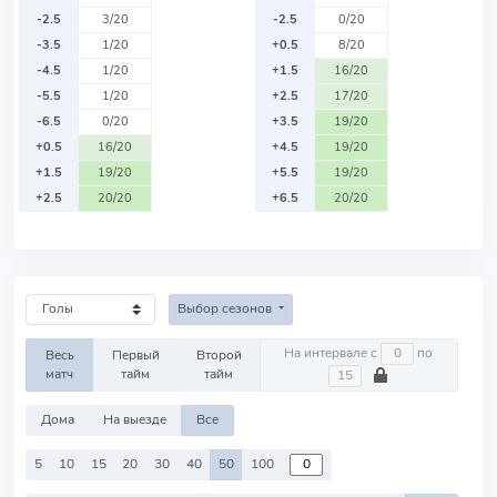
-2.5
3/20
-2.5
0/20
-3.5
1/20
+0.5
8/20
-4.5
1/20
+1.5
16/20
-5.5
1/20
+2.5
17/20
-6.5
0/20
+3.5
19/20
+0.5
16/20
+4.5
19/20
+1.5
19/20
+5.5
19/20
+2.5
20/20
+6.5
20/20
Выбор сезонов
На интервале с
по
Весь
Первый
Второй
матч
тайм
тайм
Дома
На выезде
Все
5
10
15
20
30
40
50
100