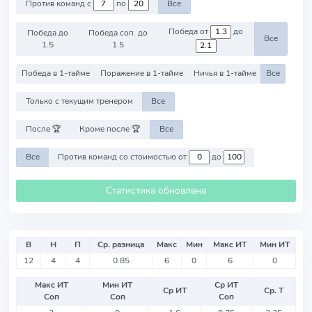
Против команд с
по
Все
Победа от
до
Победа до
Победа соп. до
Все
1.5
1.5
Победа в 1-тайме
Поражение в 1-тайме
Ничья в 1-тайме
Все
Только с текущим тренером
Все
После 🏆
Кроме после 🏆
Все
Все
Против команд со стоимостью от
до
Статистика обновлена
В
Н
П
Ср. разница
Макс
Мин
Макс ИТ
Мин ИТ
12
4
4
0.85
6
0
6
0
Макс ИТ
Мин ИТ
Ср ИТ
Ср ИТ
Ср. Т
Соп
Соп
Соп