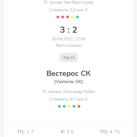
Гл. тренер: Ким Бергстранд
Стоимость: 5.0 млн. €
⬤
⬤
⬤
⬤
⬤
3 : 2
30.09.2021, 17:00
Матч окончен
Тур 23
Вестерос СК
(Vasteras SK)
Гл. тренер: Александр Рубин
Стоимость: 9.7 млн. €
⬤
⬤
⬤
⬤
⬤
П1:
1.7
Х:
3.5
П2:
4.75