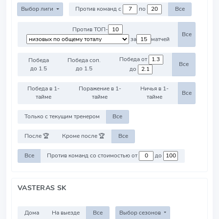
Выбор лиги
Против команд с
по
Все
Против ТОП-
Все
за
матчей
Победа от
Победа
Победа соп.
Все
до 1.5
до 1.5
до
Победа в 1-
Поражение в 1-
Ничья в 1-
Все
тайме
тайме
тайме
Только с текущим тренером
Все
После 🏆
Кроме после 🏆
Все
Все
Против команд со стоимостью от
до
VASTERAS SK
Дома
На выезде
Все
Выбор сезонов