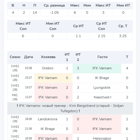
В
Н
П
Ср. разница
Макс
Мин
Макс ИТ
Мин ИТ
4
2
14
-1.05
6
0
3
0
Макс ИТ
Мин ИТ
Ср ИТ
Ср ИТ
Ср. Т
Соп
Соп
Соп
6
0
1.1
2.15
3.25
ИТ
ИТ
Сезон
Дата
Хозяева
Гости
Т
1
2
SWE2
Orebro
1
3
IFK Varnam
4
03.08
(26)
SWE2
IFK Varnam
0
0
IK Brage
0
25.07
(26)
SWE2
IFK Varnam
2
3
Ljungskile
5
19.07
(26)
FRIC
IFK Varnam
0
2
Naestved I
2
13.07
(26)
❗️ IFK Varnamo: новый тренер - Kim Bergstrand
(старый - Srdjan
Tufegdzic)
❗️
SWE2
Landskrona
1
0
IFK Varnam
1
28.06
(26)
SWE2
IK Brage
5
1
IFK Varnam
6
21.06
(26)
SWE2
IFK Varnam
0
1
Helsingbor
1
16.06