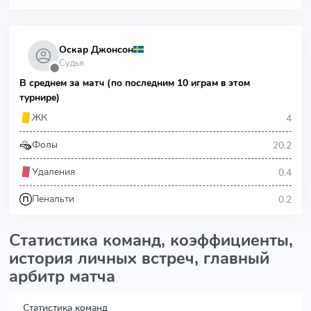
Оскар Джонсон
Судья
⬤
В среднем за матч (по последним 10 играм в этом
турнире)
4
ЖК
20.2
Фолы
0.4
Удаления
0.2
Пенальти
Статистика команд, коэффициенты,
история личных встреч, главный
арбитр матча
Статистика команд