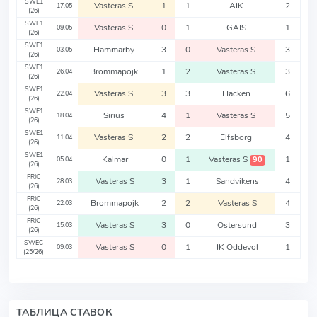
SWE1
Vasteras S
1
1
AIK
2
17.05
(26)
SWE1
Vasteras S
0
1
GAIS
1
09.05
(26)
SWE1
Hammarby
3
0
Vasteras S
3
03.05
(26)
SWE1
Brommapojk
1
2
Vasteras S
3
26.04
(26)
SWE1
Vasteras S
3
3
Hacken
6
22.04
(26)
SWE1
Sirius
4
1
Vasteras S
5
18.04
(26)
SWE1
Vasteras S
2
2
Elfsborg
4
11.04
(26)
SWE1
Kalmar
0
1
Vasteras S
1
90
05.04
(26)
FRIC
Vasteras S
3
1
Sandvikens
4
28.03
(26)
FRIC
Brommapojk
2
2
Vasteras S
4
22.03
(26)
FRIC
Vasteras S
3
0
Ostersund
3
15.03
(26)
SWEC
Vasteras S
0
1
IK Oddevol
1
09.03
(25/26)
ТАБЛИЦА СТАВОК