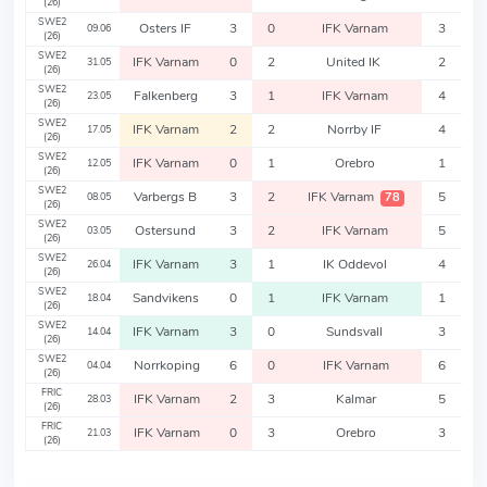
(26)
SWE2
Osters IF
3
0
IFK Varnam
3
09.06
(26)
SWE2
IFK Varnam
0
2
United IK
2
31.05
(26)
SWE2
Falkenberg
3
1
IFK Varnam
4
23.05
(26)
SWE2
IFK Varnam
2
2
Norrby IF
4
17.05
(26)
SWE2
IFK Varnam
0
1
Orebro
1
12.05
(26)
SWE2
Varbergs B
3
2
IFK Varnam
5
78
08.05
(26)
SWE2
Ostersund
3
2
IFK Varnam
5
03.05
(26)
SWE2
IFK Varnam
3
1
IK Oddevol
4
26.04
(26)
SWE2
Sandvikens
0
1
IFK Varnam
1
18.04
(26)
SWE2
IFK Varnam
3
0
Sundsvall
3
14.04
(26)
SWE2
Norrkoping
6
0
IFK Varnam
6
04.04
(26)
FRIC
IFK Varnam
2
3
Kalmar
5
28.03
(26)
FRIC
IFK Varnam
0
3
Orebro
3
21.03
(26)