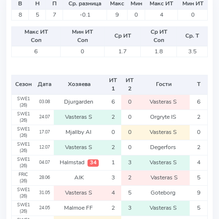
В
Н
П
Ср. разница
Макс
Мин
Макс ИТ
Мин ИТ
8
5
7
-0.1
9
0
4
0
Макс ИТ
Мин ИТ
Ср ИТ
Ср ИТ
Ср. Т
Соп
Соп
Соп
6
0
1.7
1.8
3.5
ИТ
ИТ
Сезон
Дата
Хозяева
Гости
Т
1
2
SWE1
Djurgarden
6
0
Vasteras S
6
03.08
(26)
SWE1
Vasteras S
2
0
Orgryte IS
2
24.07
(26)
SWE1
Mjallby AI
0
0
Vasteras S
0
17.07
(26)
SWE1
Vasteras S
2
0
Degerfors
2
12.07
(26)
SWE1
Halmstad
1
3
Vasteras S
4
34
04.07
(26)
FRIC
AIK
3
2
Vasteras S
5
28.06
(26)
SWE1
Vasteras S
4
5
Goteborg
9
31.05
(26)
SWE1
Malmoe FF
2
3
Vasteras S
5
24.05
(26)