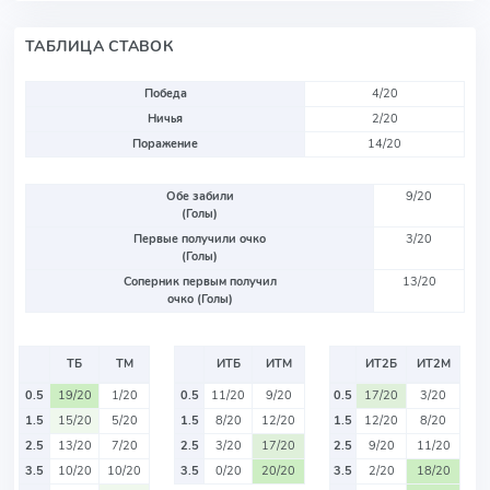
ТАБЛИЦА СТАВОК
Победа
4/20
Ничья
2/20
Поражение
14/20
Обе забили
9/20
(Голы)
Первые получили очко
3/20
(Голы)
Соперник первым получил
13/20
очко (Голы)
ТБ
ТМ
ИТБ
ИТМ
ИТ2Б
ИТ2М
0.5
19/20
1/20
0.5
11/20
9/20
0.5
17/20
3/20
1.5
15/20
5/20
1.5
8/20
12/20
1.5
12/20
8/20
2.5
13/20
7/20
2.5
3/20
17/20
2.5
9/20
11/20
3.5
10/20
10/20
3.5
0/20
20/20
3.5
2/20
18/20