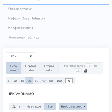
Очные встречи
Рефери Oscar Johnson
Коэффициенты
Турнирная таблица
На интервале с
по
Весь
Первый
Второй
матч
тайм
тайм
5
10
15
20
30
40
50
100
IFK VARNAMO
Дома
На выезде
Все
Выбор сезонов