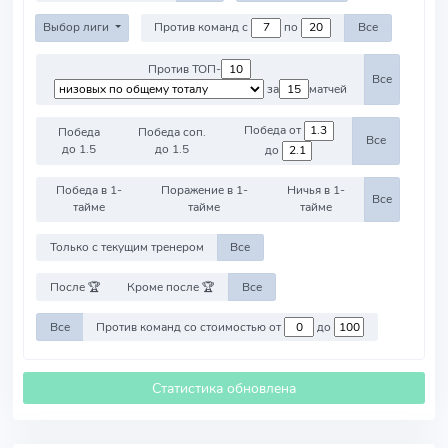
Выбор лиги
Против команд с
по
Все
Против ТОП-
Все
за
матчей
Победа от
Победа
Победа соп.
Все
до 1.5
до 1.5
до
Победа в 1-
Поражение в 1-
Ничья в 1-
Все
тайме
тайме
тайме
Только с текущим тренером
Все
После 🏆
Кроме после 🏆
Все
Все
Против команд со стоимостью от
до
Статистика обновлена