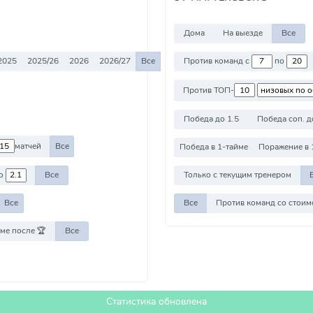
Дома
На выезде
Все
2025
2025/26
2026
2026/27
Все
Против команд с
по
Против ТОП-
Победа до 1.5
Победа соп. д
матчей
Все
Победа в 1-тайме
Поражение в 
о
Все
Только с текущим тренером
Все
Все
ме после 🏆
Все
Статистика обновлена