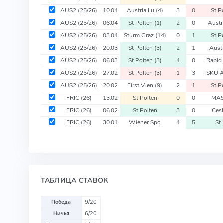
AUS2
(25/26)
10.04
Austria Lu
(4)
3
0
St P
AUS2
(25/26)
06.04
St Polten
(1)
2
0
Austr
AUS2
(25/26)
03.04
Sturm Graz
(14)
0
1
St P
AUS2
(25/26)
20.03
St Polten
(3)
2
1
Aust
AUS2
(25/26)
06.03
St Polten
(3)
4
0
Rapid
AUS2
(25/26)
27.02
St Polten
(3)
1
3
SKU 
AUS2
(25/26)
20.02
First Vien
(9)
2
1
St P
FRIC
(26)
13.02
St Polten
0
0
MAS
FRIC
(26)
06.02
St Polten
3
0
Ces
FRIC
(26)
30.01
Wiener Spo
4
5
St 
ТАБЛИЦА СТАВОК
Победа
9/20
Ничья
6/20