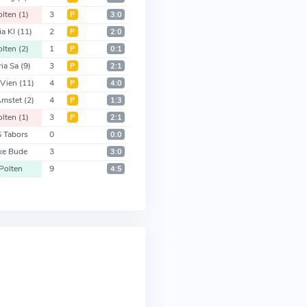
olten
(1)
3
Р
3:0
ia Kl
(11)
2
Р
2:0
olten
(2)
1
Р
0:1
ria Sa
(9)
3
Р
2:1
 Vien
(11)
4
Р
4:0
Amstet
(2)
4
Р
1:3
olten
(1)
3
Р
2:1
 Tabors
0
0:0
ke Bude
3
3:0
Polten
9
4:5