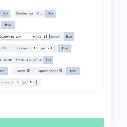
Все
Bundesliga
Cup
Все
Все
за
матчей
Все
о 1.5
Победа от
до
Все
1-тайме
Ничья в 1-тайме
Все
Все
После 🏆
Кроме после 🏆
Все
Против команд со стоимостью от
до