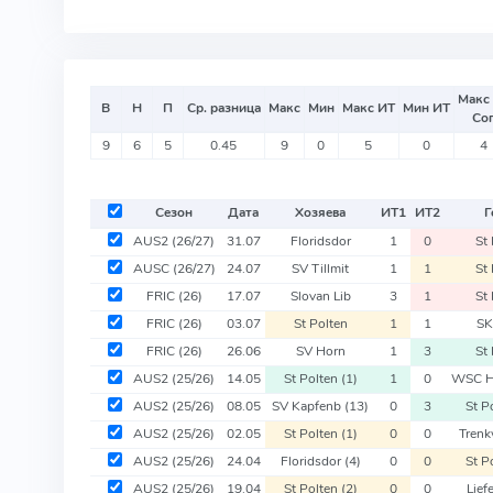
Макс
В
Н
П
Ср. разница
Макс
Мин
Макс ИТ
Мин ИТ
Со
9
6
5
0.45
9
0
5
0
4
Сезон
Дата
Хозяева
ИТ
1
ИТ
2
Г
AUS2
(26/27)
31.07
Floridsdor
1
0
St 
AUSC
(26/27)
24.07
SV Tillmit
1
1
St 
FRIC
(26)
17.07
Slovan Lib
3
1
St 
FRIC
(26)
03.07
St Polten
1
1
SK
FRIC
(26)
26.06
SV Horn
1
3
St 
AUS2
(25/26)
14.05
St Polten
(1)
1
0
WSC H
AUS2
(25/26)
08.05
SV Kapfenb
(13)
0
3
St P
AUS2
(25/26)
02.05
St Polten
(1)
0
0
Tren
AUS2
(25/26)
24.04
Floridsdor
(4)
0
0
St P
AUS2
(25/26)
19.04
St Polten
(2)
0
0
Lief