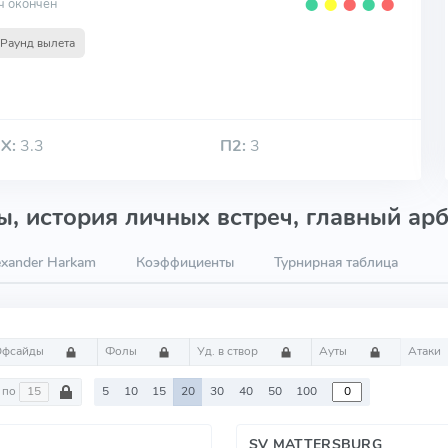
ч окончен
⬤
⬤
⬤
⬤
⬤
Раунд вылета
Х:
3.3
П2:
3
, история личных встреч, главный арб
exander Harkam
Коэффициенты
Турнирная таблица
Офсайды
Фолы
Уд. в створ
Ауты
Атаки
по
5
10
15
20
30
40
50
100
SV MATTERSBURG