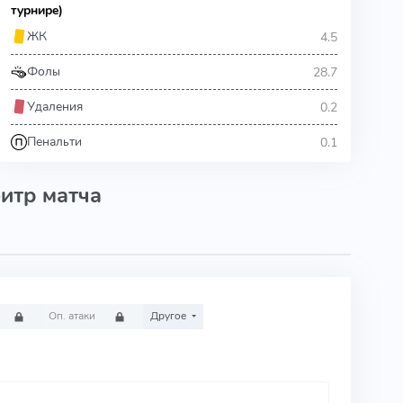
турнире)
4.5
ЖК
28.7
Фолы
0.2
Удаления
0.1
Пенальти
итр матча
Оп. атаки
Другое