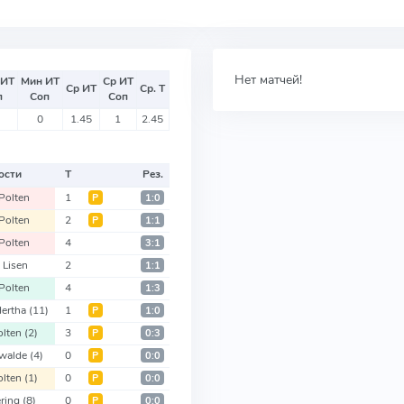
Нет матчей!
 ИТ
Мин ИТ
Ср ИТ
Ср ИТ
Ср. Т
п
Соп
Соп
0
1.45
1
2.45
ости
Т
Рез.
Polten
1
Р
1:0
Polten
2
Р
1:1
Polten
4
3:1
 Lisen
2
1:1
Polten
4
1:3
ertha
(11)
1
Р
1:0
olten
(2)
3
Р
0:3
kwalde
(4)
0
Р
0:0
olten
(1)
0
Р
0:0
ering
(8)
0
Р
0:0