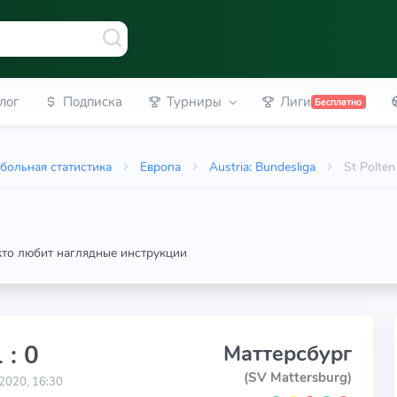
лог
Подписка
Турниры
Лиги
Бесплатно
больная статистика
Европа
Austria: Bundesliga
St Polte
 кто любит наглядные инструкции
 : 0
Маттерсбург
(SV Mattersburg)
2020, 16:30