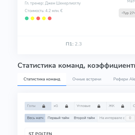
Мат
Гл. тренер: Джем Шекерлиоглу
Стоимость: 4.2 млн. €
Тур 27
⬤
⬤
⬤
⬤
⬤
П1:
2.3
Статистика команд, коэффициенты
Статистика команд
Очные встречи
Рефери Al
Голы
xG
Угловые
ЖК
Весь матч
Первый тайм
Второй тайм
На интервале с
ST POLTEN