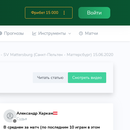
Войти
Фрибет 15 000
Прогнозы
Инструменты
Матчи
n - SV Mattersburg (Санкт-Пельтен - Маттерсбург) 15.06.2020
Читать статью
Смотреть видео
Александр Харкам
Судья
⬤
В среднем за матч (по последним 10 играм в этом