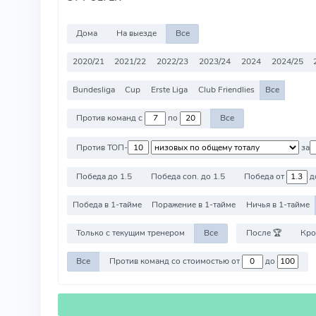
Дома
На выезде
Все
2020/21
2021/22
2022/23
2023/24
2024
2024/25
Bundesliga
Cup
Erste Liga
Club Friendlies
Все
Против команд с
по
Все
Против ТОП-
за
Победа до 1.5
Победа соп. до 1.5
Победа от
д
Победа в 1-тайме
Поражение в 1-тайме
Ничья в 1-тайме
Только с текущим тренером
Все
После 🏆
Кро
Все
Против команд со стоимостью от
до