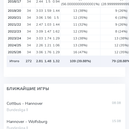
2016/17
34
2.44
1.5
0.94
(56.00000000000001%)
(28.9999999999
2019/20
34
3.03
1.59
1.44
13 (38%)
9 (26%)
2020/21
34
3.06
1.56
1.5
12 (35%)
6 (18%)
2021/22
34
2.47
1.03
1.44
11 (32%)
9 (26%)
2022/23
34
3.09
1.47
1.62
12 (35%)
8 (24%)
2023/24
34
3.03
1.74
1.29
13 (38%)
13 (38%)
2024/25
34
2.26
1.21
1.06
13 (38%)
12 (35%)
2025/26
34
3.06
1.76
1.29
16 (47%)
12 (35%)
Итого
272
2.81
1.48
1.32
109 (39.88%)
79 (28.88
БЛИЖАЙШИЕ ИГРЫ
Cottbus - Hannover
08.08
Bundesliga II
Hannover - Wolfsburg
15.08
Bundesliga II