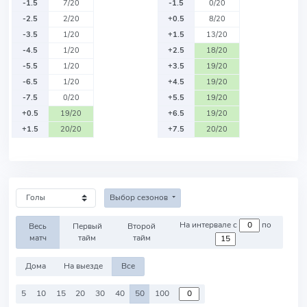
-1.5
7/20
-1.5
0/20
-2.5
2/20
+0.5
8/20
-3.5
1/20
+1.5
13/20
-4.5
1/20
+2.5
18/20
-5.5
1/20
+3.5
19/20
-6.5
1/20
+4.5
19/20
-7.5
0/20
+5.5
19/20
+0.5
19/20
+6.5
19/20
+1.5
20/20
+7.5
20/20
Выбор сезонов
На интервале с
по
Весь
Первый
Второй
матч
тайм
тайм
Дома
На выезде
Все
5
10
15
20
30
40
50
100