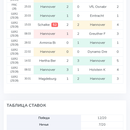
FRIC
Hannover
2
0
VfL Osnabr
2
25.03
(26)
GER2
Hannover
1
0
Eintracht
1
20.03
(25/26)
GER2
Schalke
2
2
Hannover
4
52
15.03
(25/26)
GER2
Hannover
1
2
Greuther F
3
08.03
(25/26)
GER2
Arminia Bi
0
1
Hannover
1
28.02
(25/26)
GER2
Hannover
0
0
Dynamo Dre
0
22.02
(25/26)
GER2
Hertha Ber
2
3
Hannover
5
14.02
(25/26)
GER2
Hannover
3
1
Holstein K
4
08.02
(25/26)
GER2
Magdeburg
1
2
Hannover
3
30.01
(25/26)
ТАБЛИЦА СТАВОК
Победа
12/20
Ничья
7/20