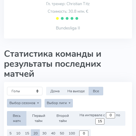
Гл. тренер: Christian Titz
Стоимость: 30.8 млн. €
⬤
⬤
⬤
⬤
⬤
Bundesliga II
Статистика команды и
результаты последних
матчей
Дома
На выезде
Все
Выбор сезонов
Выбор лиги
На интервале с
по
Весь
Первый
Второй
матч
тайм
тайм
5
10
15
20
30
40
50
100