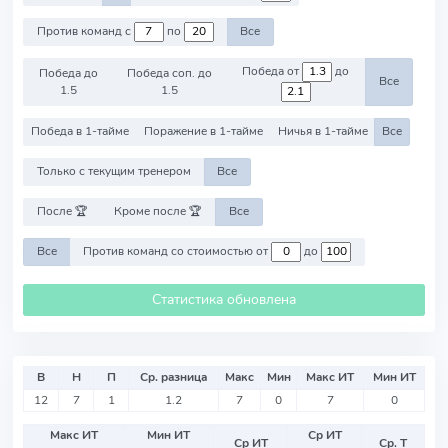
Против команд с
по
Все
Победа от
до
Победа до
Победа соп. до
Все
1.5
1.5
Победа в 1-тайме
Поражение в 1-тайме
Ничья в 1-тайме
Все
Только с текущим тренером
Все
После 🏆
Кроме после 🏆
Все
Все
Против команд со стоимостью от
до
Статистика обновлена
В
Н
П
Ср. разница
Макс
Мин
Макс ИТ
Мин ИТ
12
7
1
1.2
7
0
7
0
Макс ИТ
Мин ИТ
Ср ИТ
Ср ИТ
Ср. Т