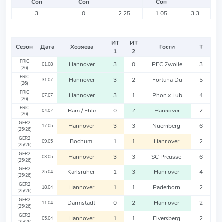
Соп
Соп
Соп
3
0
2.25
1.05
3.3
ИТ
ИТ
Сезон
Дата
Хозяева
Гости
Т
1
2
FRIC
Hannover
3
0
PEC Zwolle
3
01.08
(26)
FRIC
Hannover
3
2
Fortuna Du
5
31.07
(26)
FRIC
Hannover
3
1
Phonix Lub
4
07.07
(26)
FRIC
Ram / Ehle
0
7
Hannover
7
04.07
(26)
GER2
Hannover
3
3
Nuernberg
6
17.05
(25/26)
GER2
Bochum
1
1
Hannover
2
09.05
(25/26)
GER2
Hannover
3
3
SC Preusse
6
03.05
(25/26)
GER2
Karlsruher
1
3
Hannover
4
25.04
(25/26)
GER2
Hannover
1
1
Paderborn
2
18.04
(25/26)
GER2
Darmstadt
0
2
Hannover
2
11.04
(25/26)
GER2
Hannover
1
1
Elversberg
2
05.04
(25/26)