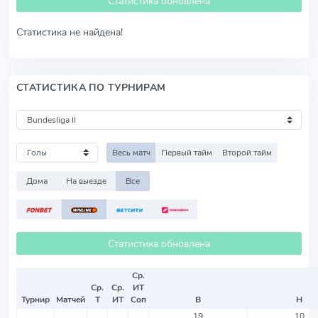
Статистика обновлена
Статистика не найдена!
СТАТИСТИКА ПО ТУРНИРАМ
Весь матч
Первый тайм
Второй тайм
Дома
На выезде
Все
Статистика обновлена
Ср.
Ср.
Ср.
ИТ
Турнир
Матчей
Т
ИТ
Соп
В
Н
19
10