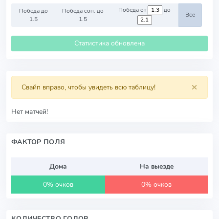
Победа от
до
Победа до
Победа соп. до
Все
1.5
1.5
Статистика обновлена
×
Свайп вправо, чтобы увидеть всю таблицу!
Нет матчей!
ФАКТОР ПОЛЯ
Дома
На выезде
0% очков
0% очков
КОЛИЧЕСТВО ГОЛОВ