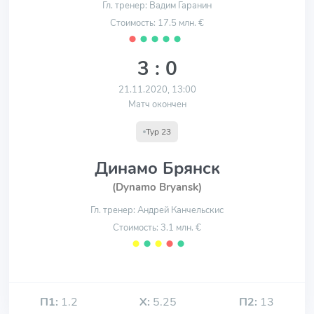
Гл. тренер: Вадим Гаранин
Стоимость: 17.5 млн. €
⬤
⬤
⬤
⬤
⬤
3 : 0
21.11.2020, 13:00
Матч окончен
Тур 23
Динамо Брянск
(Dynamo Bryansk)
Гл. тренер: Андрей Канчельскис
Стоимость: 3.1 млн. €
⬤
⬤
⬤
⬤
⬤
П1:
1.2
Х:
5.25
П2:
13