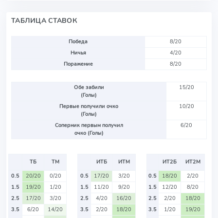
ТАБЛИЦА СТАВОК
Победа
8/20
Ничья
4/20
Поражение
8/20
Обе забили
15/20
(Голы)
Первые получили очко
10/20
(Голы)
Соперник первым получил
6/20
очко (Голы)
ТБ
ТМ
ИТБ
ИТМ
ИТ2Б
ИТ2М
0.5
20/20
0/20
0.5
17/20
3/20
0.5
18/20
2/20
1.5
19/20
1/20
1.5
11/20
9/20
1.5
12/20
8/20
2.5
17/20
3/20
2.5
4/20
16/20
2.5
2/20
18/20
3.5
6/20
14/20
3.5
2/20
18/20
3.5
1/20
19/20