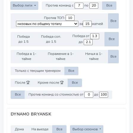
Выбор лиги
Против команд с
по
Все
Против ТОП-
Все
за
матчей
Победа от
Победа
Победа соп.
Все
до 1.5
до 1.5
до
Победа в 1-
Поражение в 1-
Ничья в 1-
Все
тайме
тайме
тайме
Только с текущим тренером
Все
После 🏆
Кроме после 🏆
Все
Все
Против команд со стоимостью от
до
DYNAMO BRYANSK
Дома
На выезде
Все
Выбор сезонов