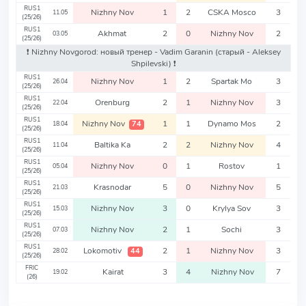
RUS1
Nizhny Nov
1
2
CSKA Mosco
3
11.05
(25/26)
RUS1
Akhmat
2
0
Nizhny Nov
2
03.05
(25/26)
❗️ Nizhny Novgorod: новый тренер - Vadim Garanin
(старый - Aleksey
Shpilevski)
❗️
RUS1
Nizhny Nov
1
2
Spartak Mo
3
26.04
(25/26)
RUS1
Orenburg
2
1
Nizhny Nov
3
22.04
(25/26)
RUS1
Nizhny Nov
1
1
Dynamo Mos
2
74
18.04
(25/26)
RUS1
Baltika Ka
2
2
Nizhny Nov
4
11.04
(25/26)
RUS1
Nizhny Nov
0
1
Rostov
1
05.04
(25/26)
RUS1
Krasnodar
5
0
Nizhny Nov
5
21.03
(25/26)
RUS1
Nizhny Nov
3
0
Krylya Sov
3
15.03
(25/26)
RUS1
Nizhny Nov
2
1
Sochi
3
07.03
(25/26)
RUS1
Lokomotiv
2
1
Nizhny Nov
3
44
28.02
(25/26)
FRIC
Kairat
3
4
Nizhny Nov
7
19.02
(26)