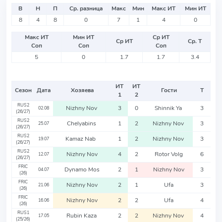
В
Н
П
Ср. разница
Макс
Мин
Макс ИТ
Мин ИТ
8
4
8
0
7
1
4
0
Макс ИТ
Мин ИТ
Ср ИТ
Ср ИТ
Ср. Т
Соп
Соп
Соп
5
0
1.7
1.7
3.4
ИТ
ИТ
Сезон
Дата
Хозяева
Гости
Т
1
2
RUS2
Nizhny Nov
3
0
Shinnik Ya
3
02.08
(26/27)
RUS2
Chelyabins
1
2
Nizhny Nov
3
25.07
(26/27)
RUS2
Kamaz Nab
1
2
Nizhny Nov
3
19.07
(26/27)
RUS2
Nizhny Nov
4
2
Rotor Volg
6
12.07
(26/27)
FRIC
Dynamo Mos
2
1
Nizhny Nov
3
04.07
(26)
FRIC
Nizhny Nov
2
1
Ufa
3
21.06
(26)
FRIC
Nizhny Nov
2
2
Ufa
4
16.06
(26)
RUS1
Rubin Kaza
2
2
Nizhny Nov
4
17.05
(25/26)