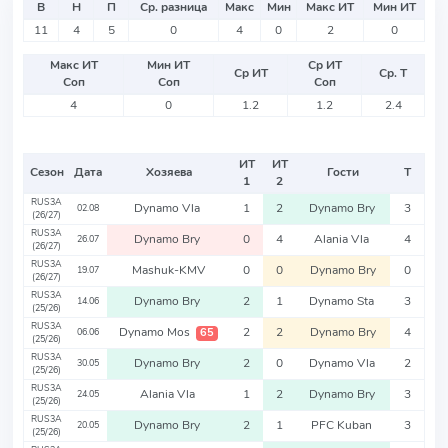
В
Н
П
Ср. разница
Макс
Мин
Макс ИТ
Мин ИТ
11
4
5
0
4
0
2
0
Макс ИТ
Мин ИТ
Ср ИТ
Ср ИТ
Ср. Т
Соп
Соп
Соп
4
0
1.2
1.2
2.4
ИТ
ИТ
Сезон
Дата
Хозяева
Гости
Т
1
2
RUS3A
Dynamo Vla
1
2
Dynamo Bry
3
02.08
(26/27)
RUS3A
Dynamo Bry
0
4
Alania Vla
4
26.07
(26/27)
RUS3A
Mashuk-KMV
0
0
Dynamo Bry
0
19.07
(26/27)
RUS3A
Dynamo Bry
2
1
Dynamo Sta
3
14.06
(25/26)
RUS3A
Dynamo Mos
2
2
Dynamo Bry
4
65
06.06
(25/26)
RUS3A
Dynamo Bry
2
0
Dynamo Vla
2
30.05
(25/26)
RUS3A
Alania Vla
1
2
Dynamo Bry
3
24.05
(25/26)
RUS3A
Dynamo Bry
2
1
PFC Kuban
3
20.05
(25/26)