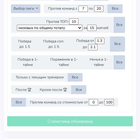
Выбор лиги
Против команд с
по
Все
Против ТОП-
Все
за
матчей
Победа от
Победа
Победа соп.
Все
до 1.5
до 1.5
до
Победа в 1-
Поражение в 1-
Ничья в 1-
Все
тайме
тайме
тайме
Только с текущим тренером
Все
После 🏆
Кроме после 🏆
Все
Все
Против команд со стоимостью от
до
Статистика обновлена