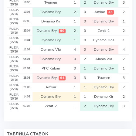
RUS3A
Tyumen
1
2
Dynamo Bry
3
16.05
(25/26)
RUS3A
Dynamo Bry
2
0
Amkar
2
45
10.05
(25/26)
RUS3A
Dynamo Kir
1
0
Dynamo Bry
1
02.05
(25/26)
RUS3A
Dynamo Bry
2
0
Zenit-2
2
90
25.04
(25/26)
RUS3A
Dynamo Bry
1
0
Dynamo Mos
1
18.04
(25/26)
RUS3A
Dynamo Vla
4
0
Dynamo Bry
4
11.04
(25/26)
RUS3A
Dynamo Bry
0
2
Alania Vla
2
05.04
(25/26)
RUS3A
PFC Kuban
0
1
Dynamo Bry
1
01.04
(25/26)
RUS3A
Dynamo Bry
0
3
Tyumen
3
64
28.03
(25/26)
RUS3A
Amkar
1
1
Dynamo Bry
2
21.03
(25/26)
RUS3A
Dynamo Bry
1
1
Dynamo Kir
2
14.03
(25/26)
RUS3A
Zenit-2
1
2
Dynamo Bry
3
07.03
(25/26)
ТАБЛИЦА СТАВОК