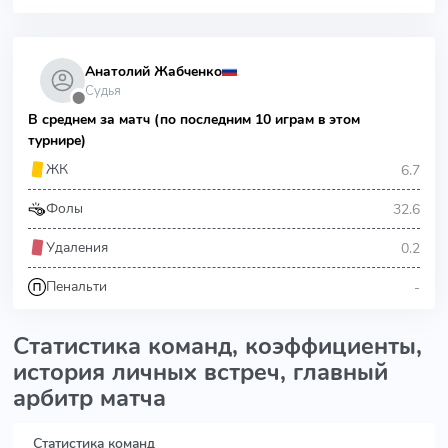
Анатолий Жабченко
Судья
⬤
В среднем за матч (по последним 10 играм в этом
турнире)
6.7
ЖК
32.6
Фолы
0.2
Удаления
-
Пенальти
Статистика команд, коэффициенты,
история личных встреч, главный
арбитр матча
Статистика команд