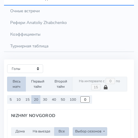
Очные встречи
Рефери Anatoliy Zhabchenko
Коэффициенты
Турнирная таблица
На интервале с
по
Весь
Первый
Второй
матч
тайм
тайм
5
10
15
20
30
40
50
100
NIZHNY NOVGOROD
Дома
На выезде
Все
Выбор сезонов