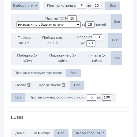
Выбор лиги
Против команд с
по
Все
Против ТОП-
Все
за
матчей
Победа от
Победа
Победа соп.
Все
до 1.5
до 1.5
до
Победа в 1-
Поражение в 1-
Ничья в 1-
Все
тайме
тайме
тайме
Только с текущим тренером
Все
После 🏆
Кроме после 🏆
Все
Все
Против команд со стоимостью от
до
LUGO
Дома
На выезде
Все
Выбор сезонов