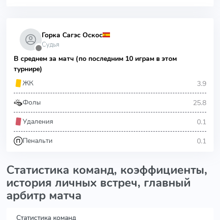
Горка Сагэс Оскос
Судья
⬤
В среднем за матч (по последним 10 играм в этом
турнире)
3.9
ЖК
25.8
Фолы
0.1
Удаления
0.1
Пенальти
Статистика команд, коэффициенты,
история личных встреч, главный
арбитр матча
Статистика команд