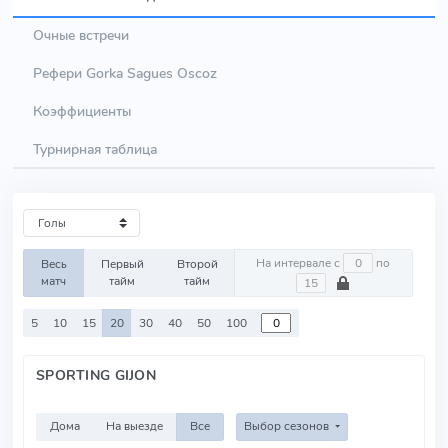
Очные встречи
Рефери Gorka Sagues Oscoz
Коэффициенты
Турнирная таблица
На интервале с
по
Весь
Первый
Второй
матч
тайм
тайм
5
10
15
20
30
40
50
100
SPORTING GIJON
Дома
На выезде
Все
Выбор сезонов