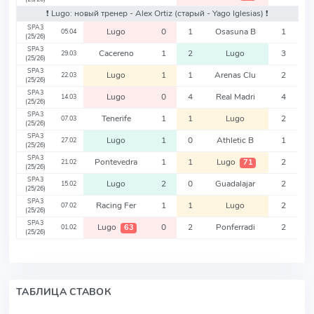
❗️ Lugo: новый тренер - Alex Ortiz
(старый - Yago Iglesias)
❗️
SPA3
Lugo
0
1
Osasuna B
1
05.04
(25/26)
SPA3
Cacereno
1
2
Lugo
3
29.03
(25/26)
SPA3
Lugo
1
1
Arenas Clu
2
22.03
(25/26)
SPA3
Lugo
0
4
Real Madri
4
14.03
(25/26)
SPA3
Tenerife
1
1
Lugo
2
07.03
(25/26)
SPA3
Lugo
1
0
Athletic B
1
27.02
(25/26)
SPA3
Pontevedra
1
1
Lugo
2
71
21.02
(25/26)
SPA3
Lugo
2
0
Guadalajar
2
15.02
(25/26)
SPA3
Racing Fer
1
1
Lugo
2
07.02
(25/26)
SPA3
Lugo
0
2
Ponferradi
2
63
01.02
(25/26)
ТАБЛИЦА СТАВОК