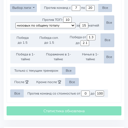
Выбор лиги
Против команд с
по
Все
Против ТОП-
Все
за
матчей
Победа от
Победа
Победа соп.
Все
до 1.5
до 1.5
до
Победа в 1-
Поражение в 1-
Ничья в 1-
Все
тайме
тайме
тайме
Только с текущим тренером
Все
После 🏆
Кроме после 🏆
Все
Все
Против команд со стоимостью от
до
Статистика обновлена