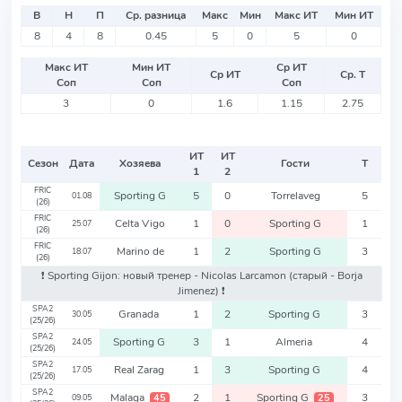
В
Н
П
Ср. разница
Макс
Мин
Макс ИТ
Мин ИТ
8
4
8
0.45
5
0
5
0
Макс ИТ
Мин ИТ
Ср ИТ
Ср ИТ
Ср. Т
Соп
Соп
Соп
3
0
1.6
1.15
2.75
ИТ
ИТ
Сезон
Дата
Хозяева
Гости
Т
1
2
FRIC
Sporting G
5
0
Torrelaveg
5
01.08
(26)
FRIC
Celta Vigo
1
0
Sporting G
1
25.07
(26)
FRIC
Marino de
1
2
Sporting G
3
18.07
(26)
❗️ Sporting Gijon: новый тренер - Nicolas Larcamon
(старый - Borja
Jimenez)
❗️
SPA2
Granada
1
2
Sporting G
3
30.05
(25/26)
SPA2
Sporting G
3
1
Almeria
4
24.05
(25/26)
SPA2
Real Zarag
1
3
Sporting G
4
17.05
(25/26)
SPA2
Malaga
2
1
Sporting G
3
45
25
09.05