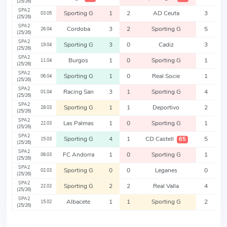
(25/26)
SPA2
Sporting G
1
2
AD Ceuta
3
03.05
(25/26)
SPA2
Cordoba
3
2
Sporting G
5
26.04
(25/26)
SPA2
Sporting G
3
0
Cadiz
3
19.04
(25/26)
SPA2
Burgos
1
0
Sporting G
1
11.04
(25/26)
SPA2
Sporting G
1
0
Real Socie
1
06.04
(25/26)
SPA2
Racing San
3
1
Sporting G
4
01.04
(25/26)
SPA2
Sporting G
1
1
Deportivo
2
28.03
(25/26)
SPA2
Las Palmas
1
0
Sporting G
1
22.03
(25/26)
SPA2
Sporting G
4
1
CD Castell
5
65
15.03
(25/26)
SPA2
FC Andorra
1
0
Sporting G
1
08.03
(25/26)
SPA2
Sporting G
0
0
Leganes
0
02.03
(25/26)
SPA2
Sporting G
2
2
Real Valla
4
22.02
(25/26)
SPA2
Albacete
1
1
Sporting G
2
15.02
(25/26)