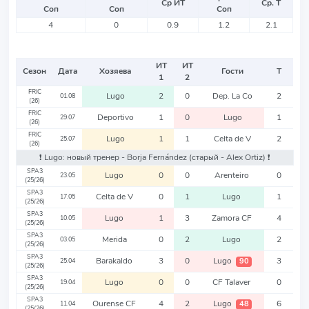
Ср ИТ
Ср. Т
Соп
Соп
Соп
4
0
0.9
1.2
2.1
ИТ
ИТ
Сезон
Дата
Хозяева
Гости
Т
1
2
FRIC
Lugo
2
0
Dep. La Co
2
01.08
(26)
FRIC
Deportivo
1
0
Lugo
1
29.07
(26)
FRIC
Lugo
1
1
Celta de V
2
25.07
(26)
❗️ Lugo: новый тренер - Borja Fernández
(старый - Alex Ortiz)
❗️
SPA3
Lugo
0
0
Arenteiro
0
23.05
(25/26)
SPA3
Celta de V
0
1
Lugo
1
17.05
(25/26)
SPA3
Lugo
1
3
Zamora CF
4
10.05
(25/26)
SPA3
Merida
0
2
Lugo
2
03.05
(25/26)
SPA3
Barakaldo
3
0
Lugo
3
90
25.04
(25/26)
SPA3
Lugo
0
0
CF Talaver
0
19.04
(25/26)
SPA3
Ourense CF
4
2
Lugo
6
48
11.04
(25/26)