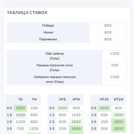
ТАБЛИЦА СТАВОК
Победа
8/20
Ничья
4/20
Поражение
8/20
Обе забили
12/20
(Голы)
Первые получили очко
7/20
(Голы)
Соперник первым получил
11/20
очко (Голы)
ТБ
ТМ
ИТБ
ИТМ
ИТ2Б
ИТ2М
0.5
19/20
1/20
0.5
15/20
5/20
0.5
16/20
4/20
1.5
14/20
6/20
1.5
9/20
11/20
1.5
5/20
15/20
2.5
12/20
8/20
2.5
5/20
15/20
2.5
2/20
18/20
3.5
7/20
13/20
3.5
2/20
18/20
3.5
0/20
20/20