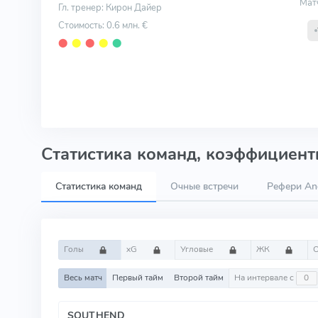
Мат
Гл. тренер: Кирон Дайер
Стоимость: 0.6 млн. €
⬤
⬤
⬤
⬤
⬤
Статистика команд, коэффициенты
Статистика команд
Очные встречи
Рефери An
Голы
xG
Угловые
ЖК
Весь матч
Первый тайм
Второй тайм
На интервале с
SOUTHEND