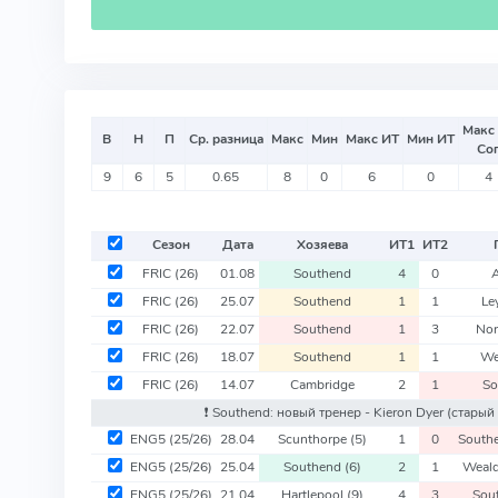
Макс
В
Н
П
Ср. разница
Макс
Мин
Макс ИТ
Мин ИТ
Со
9
6
5
0.65
8
0
6
0
4
Сезон
Дата
Хозяева
ИТ
1
ИТ
2
FRIC
(26)
01.08
Southend
4
0
FRIC
(26)
25.07
Southend
1
1
Le
FRIC
(26)
22.07
Southend
1
3
Nor
FRIC
(26)
18.07
Southend
1
1
We
FRIC
(26)
14.07
Cambridge
2
1
So
❗️ Southend: новый тренер - Kieron Dyer
(старый 
ENG5
(25/26)
28.04
Scunthorpe
(5)
1
0
South
ENG5
(25/26)
25.04
Southend
(6)
2
1
Weal
ENG5
(25/26)
21.04
Hartlepool
(9)
4
3
Sou