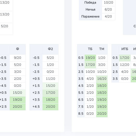
13/20
Победа
10/20
Ничья
6/20
13/20
Поражение
4/20
5/20
С
Ф
Ф2
ТБ
ТМ
ИТБ
И
-0.5
9/20
-0.5
5/20
0.5
19/20
1/20
0.5
17/20
3
-1.5
5/20
-1.5
1/20
1.5
17/20
3/20
1.5
12/20
8
-2.5
3/20
-2.5
0/20
2.5
10/20
10/20
2.5
4/20
16
-3.5
2/20
+0.5
11/20
3.5
4/20
16/20
3.5
0/20
20
-4.5
0/20
+1.5
15/20
4.5
2/20
18/20
+0.5
15/20
+2.5
17/20
5.5
2/20
18/20
+1.5
19/20
+3.5
18/20
6.5
1/20
19/20
+2.5
20/20
+4.5
20/20
7.5
1/20
19/20
8.5
0/20
20/20