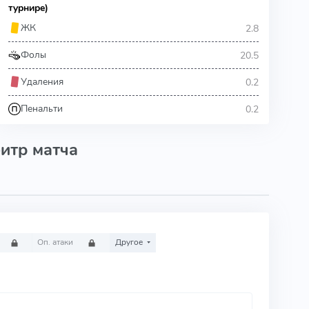
турнире)
2.8
ЖК
20.5
Фолы
0.2
Удаления
0.2
Пенальти
итр матча
Оп. атаки
Другое