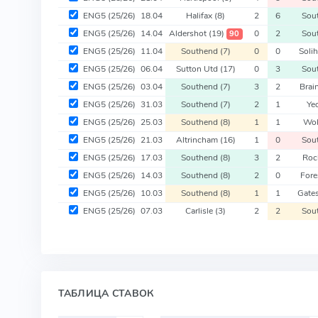
ENG5
(25/26)
18.04
Halifax
(8)
2
6
Sou
ENG5
(25/26)
14.04
Aldershot
(19)
0
2
Sou
90
ENG5
(25/26)
11.04
Southend
(7)
0
0
Soli
ENG5
(25/26)
06.04
Sutton Utd
(17)
0
3
Sou
ENG5
(25/26)
03.04
Southend
(7)
3
2
Brai
ENG5
(25/26)
31.03
Southend
(7)
2
1
Ye
ENG5
(25/26)
25.03
Southend
(8)
1
1
Wo
ENG5
(25/26)
21.03
Altrincham
(16)
1
0
Sou
ENG5
(25/26)
17.03
Southend
(8)
3
2
Roc
ENG5
(25/26)
14.03
Southend
(8)
2
0
Fore
ENG5
(25/26)
10.03
Southend
(8)
1
1
Gate
ENG5
(25/26)
07.03
Carlisle
(3)
2
2
Sou
ТАБЛИЦА СТАВОК