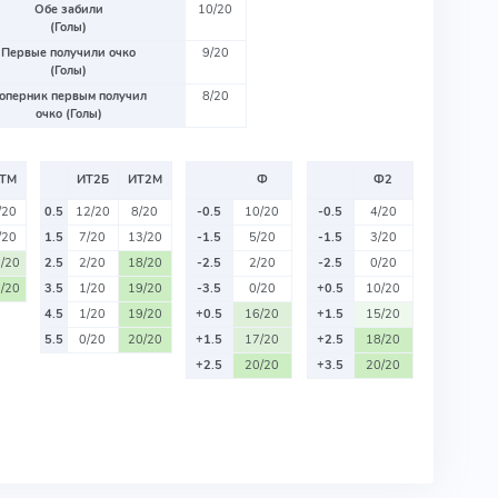
Обе забили
10/20
(Голы)
Первые получили очко
9/20
(Голы)
оперник первым получил
8/20
очко (Голы)
ТМ
ИТ2Б
ИТ2М
Ф
Ф2
/20
0.5
12/20
8/20
-0.5
10/20
-0.5
4/20
/20
1.5
7/20
13/20
-1.5
5/20
-1.5
3/20
/20
2.5
2/20
18/20
-2.5
2/20
-2.5
0/20
/20
3.5
1/20
19/20
-3.5
0/20
+0.5
10/20
4.5
1/20
19/20
+0.5
16/20
+1.5
15/20
5.5
0/20
20/20
+1.5
17/20
+2.5
18/20
+2.5
20/20
+3.5
20/20