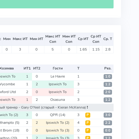
Макс ИТ
Мин ИТ
Ср ИТ
с
Мин
Макс ИТ
Мин ИТ
Ср ИТ
Ср. Т
Соп
Соп
Соп
0
3
0
5
0
1.65
1.15
2.8
Хозяева
ИТ
1
ИТ
2
Гости
Т
Рез.
pswich To
1
0
Le Havre
1
1:0
Wycombe
1
2
Ipswich To
3
1:2
xford Utd
2
0
Ipswich To
2
2:0
pswich To
1
2
Osasuna
3
1:2
вый тренер - Gary O'Neil
(старый - Kieran McKenna)
❗️
swich To
(2)
3
0
QPR
(14)
3
Р
3:0
thampto
(5)
2
2
Ipswich To
(2)
4
Р
2:2
t Brom
(18)
0
0
Ipswich To
(3)
0
Р
0:0
arlton
(20)
1
2
Ipswich To
(3)
3
Р
1:2