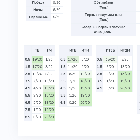
Победа
9/20
Обе забили
(Голы)
Ничья
6/20
Первые получили очко
Поражение
5/20
(Голы)
Соперник первым получил
очко (Голы)
ТБ
ТМ
ИТБ
ИТМ
ИТ2Б
ИТ2М
0.5
19/20
1/20
0.5
17/20
3/20
0.5
15/20
5/20
1.5
17/20
3/20
1.5
11/20
9/20
1.5
7/20
13/20
2.5
11/20
9/20
2.5
6/20
14/20
2.5
2/20
18/20
3.5
7/20
13/20
3.5
2/20
18/20
3.5
1/20
19/20
4.5
4/20
16/20
4.5
1/20
19/20
4.5
0/20
20/20
5.5
2/20
18/20
5.5
1/20
19/20
6.5
2/20
18/20
6.5
0/20
20/20
7.5
1/20
19/20
8.5
0/20
20/20