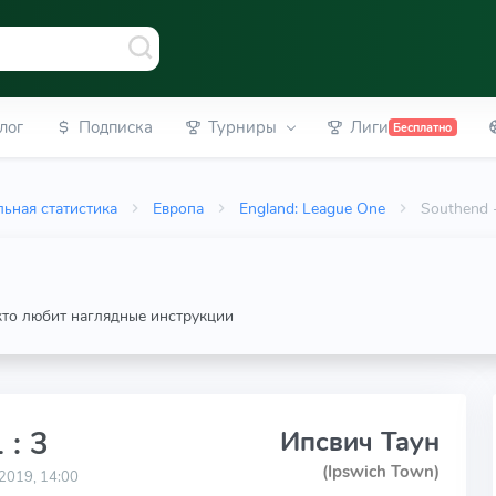
лог
Подписка
Турниры
Лиги
Бесплатно
ьная статистика
Европа
England: League One
Southend 
 кто любит наглядные инструкции
 : 3
Ипсвич Таун
(Ipswich Town)
2019, 14:00