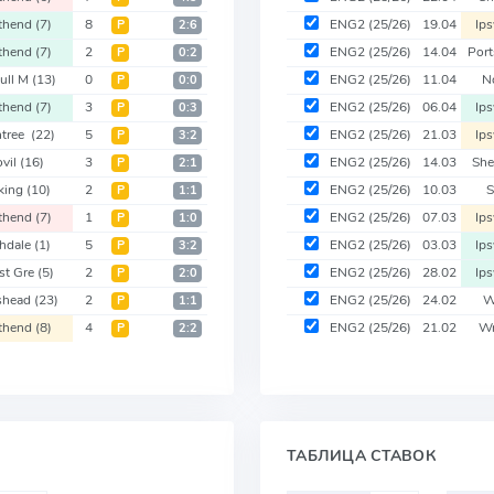
thend
(7)
8
ENG2
(25/26)
19.04
Ip
Р
2:6
thend
(7)
2
ENG2
(25/26)
14.04
Por
Р
0:2
hull M
(13)
0
ENG2
(25/26)
11.04
N
Р
0:0
thend
(7)
3
ENG2
(25/26)
06.04
Ip
Р
0:3
ntree
(22)
5
ENG2
(25/26)
21.03
Ip
Р
3:2
ovil
(16)
3
ENG2
(25/26)
14.03
Sh
Р
2:1
king
(10)
2
ENG2
(25/26)
10.03
Р
1:1
thend
(7)
1
ENG2
(25/26)
07.03
Ip
Р
1:0
hdale
(1)
5
ENG2
(25/26)
03.03
Ip
Р
3:2
st Gre
(5)
2
ENG2
(25/26)
28.02
Ip
Р
2:0
shead
(23)
2
ENG2
(25/26)
24.02
W
Р
1:1
thend
(8)
4
ENG2
(25/26)
21.02
W
Р
2:2
ТАБЛИЦА СТАВОК