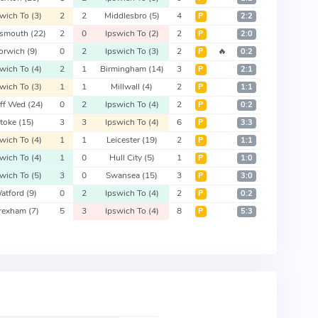
swich To
(3)
2
2
Middlesbro
(5)
4
Р
2:2
tsmouth
(22)
2
0
Ipswich To
(2)
2
Р
2:0
orwich
(9)
0
2
Ipswich To
(3)
2
🔥
Р
0:2
swich To
(4)
2
1
Birmingham
(14)
3
Р
2:1
swich To
(3)
1
1
Millwall
(4)
2
Р
1:1
eff Wed
(24)
0
2
Ipswich To
(4)
2
Р
0:2
Stoke
(15)
3
3
Ipswich To
(4)
6
Р
3:3
swich To
(4)
1
1
Leicester
(19)
2
Р
1:1
swich To
(4)
1
0
Hull City
(5)
1
Р
1:0
swich To
(5)
3
0
Swansea
(15)
3
Р
3:0
atford
(9)
0
2
Ipswich To
(4)
2
Р
0:2
rexham
(7)
5
3
Ipswich To
(4)
8
Р
5:3