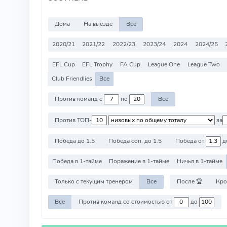
Дома
На выезде
Все
2020/21
2021/22
2022/23
2023/24
2024
2024/25
EFL Cup
EFL Trophy
FA Cup
League One
League Two
Club Friendlies
Все
Против команд с
по
Все
Против ТОП-
за
Победа до 1.5
Победа соп. до 1.5
Победа от
д
Победа в 1-тайме
Поражение в 1-тайме
Ничья в 1-тайме
Только с текущим тренером
Все
После 🏆
Кро
Все
Против команд со стоимостью от
до