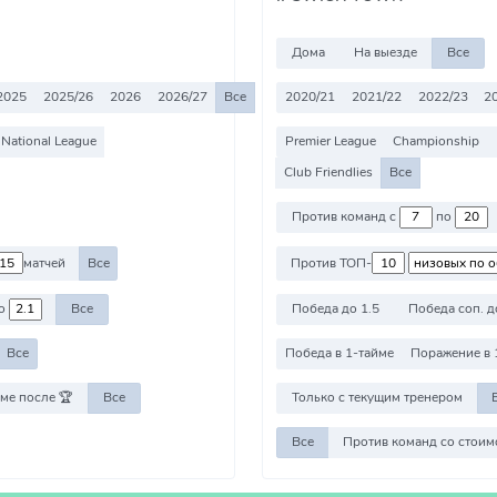
Дома
На выезде
Все
2025
2025/26
2026
2026/27
Все
2020/21
2021/22
2022/23
2
National League
Premier League
Championship
Club Friendlies
Все
Против команд с
по
матчей
Все
Против ТОП-
о
Все
Победа до 1.5
Победа соп. д
Все
Победа в 1-тайме
Поражение в 
ме после 🏆
Все
Только с текущим тренером
Все