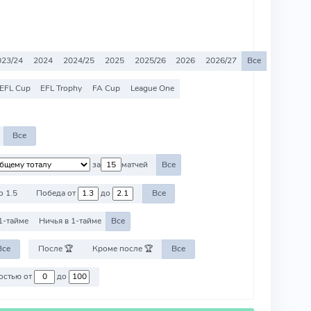
023/24
2024
2024/25
2025
2025/26
2026
2026/27
Все
EFL Cup
EFL Trophy
FA Cup
League One
Все
за
матчей
Все
о 1.5
Победа от
до
Все
1-тайме
Ничья в 1-тайме
Все
Все
После 🏆
Кроме после 🏆
Все
Против команд со стоимостью от
до