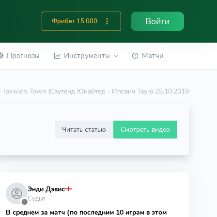
Войти
Фрибет 15 000
Прогнозы
Инструменты
Матчи
- Ipswich Town (Саутенд Юнайтед - Ипсвич Таун) 25.10.2019
Читать статью
Смотреть видео
Энди Дэвис
Судья
⬤
В среднем за матч (по последним 10 играм в этом