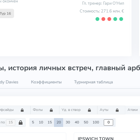
ч окончен
Гл. тренер: Гари О'Нил
Стоимость: 271.6 млн. €
Тур 16
⬤
⬤
⬤
⬤
⬤
, история личных встреч, главный арб
dy Davies
Коэффициенты
Турнирная таблица
Офсайды
Фолы
Уд. в створ
Ауты
Атаки
по
5
10
15
20
30
40
50
100
IPSWICH TOWN