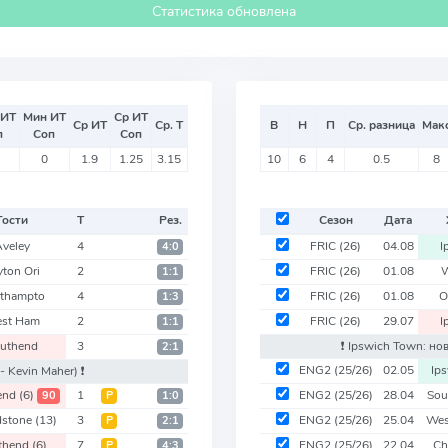
Статистика обновлена
 ИТ
Мин ИТ
Ср ИТ
Ср ИТ
Ср. Т
В
Н
П
Ср. разница
Мак
п
Соп
Соп
0
1.9
1.25
3.15
10
6
4
0.5
8
Гости
Т
Рез.
Сезон
Дата
Aveley
4
FRIC
(26)
04.08
I
4:0
yton Ori
2
FRIC
(26)
01.08
1:1
thampto
4
FRIC
(26)
01.08
O
1:3
st Ham
2
FRIC
(26)
29.07
I
1:1
uthend
3
❗️ Ipswich Town: но
2:1
ENG2
(25/26)
02.05
Ip
- Kevin Maher)
❗️
end
(6)
1
ENG2
(25/26)
28.04
Sou
90
Р
1:0
dstone
(13)
3
ENG2
(25/26)
25.04
Wes
Р
2:1
thend
(6)
7
ENG2
(25/26)
22.04
Ch
Р
4:3