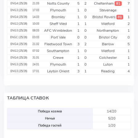
Notts County
5
2
Cheltenham
7
81
ENG4 (25/26)
21.03
Plymouth
1
0
Stevenage
1
ENG3 (25/26)
17.03
Bromley
1
0
Bristol Rovers
1
81
ENG4 (25/26)
14.03
Sheff Wed
1
1
Watford
2
ENG2 (25/26)
10.03
AFC Wimbledon
1
0
Northampton
1
ENG3 (25/26)
08.03
Port Vale
0
0
Bristol City
0
ENGC (25/26)
03.03
Fleetwood Town
3
2
Barrow
5
ENG4 (25/26)
21.02
Southampton
1
0
Watford
1
ENG2 (25/26)
07.02
Crewe
1
0
Colchester
1
ENG4 (25/26)
31.01
Plymouth
1
0
Luton
1
ENG3 (25/26)
24.01
Leyton Orient
3
1
Reading
4
ENG3 (25/26)
17.01
ТАБЛИЦА СТАВОК
Победа хозяев
14/20
Ничья
5/20
Победа гостей
1/20