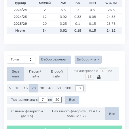
Турнир
Матчей
ЖК
КК
ПЕН
ФОЛЫ
2023/24
2
5.5
0
0.5
26.5
2024/25
12
3.92
0.33
0.08
24.33
2025/26
20
3.25
0.1
0.15
23.75
Итого
34
3.62
0.18
0.15
24.12
Выбор сезонов
Выбор лиги
На интервале с
по
Весь
Первый
Второй
матч
тайм
тайм
5
10
15
20
30
40
50
100
Против команд с
по
Все
С явным фаворитом
Без явного фаворита (П1 и П2
Все
(до 1.5)
больше 1.7)