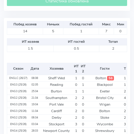
Статистика обновлена
Побед хозяев
Ничьих
Побед гостей
Макс
Мин
14
5
1
7
0
ИТ хозяев
ИТ гостей
Тотал
1.5
0.5
2
ИТ
ИТ
Сезон
Дата
Хозяева
Гости
Т
1
2
Sheff Wed
1
0
Bolton
1
56
ENGLC (26/27)
08.08
Reading
0
1
Blackpool
1
ENG3 (25/26)
02.05
Burton
1
1
Exeter
2
ENG3 (25/26)
25.04
Southampton
2
2
Bristol City
4
ENG2 (25/26)
21.04
Port Vale
0
0
Wigan
0
ENG3 (25/26)
19.04
Cardiff
2
0
Bolton
2
ENG3 (25/26)
11.04
Derby
2
0
Stoke
2
ENG2 (25/26)
06.04
Stockport
3
0
Wycombe
3
ENG3 (25/26)
03.04
Newport County
1
0
Shrewsbury
1
ENG4 (25/26)
28.03