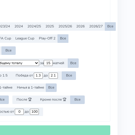
023/24
2024
2024/25
2025
2025/26
2026
2026/27
Все
FA Cup
League Cup
Play-Off 2
Все
Все
за
матчей
Все
о 1.5
Победа от
до
Все
1-тайме
Ничья в 1-тайме
Все
Все
После 🏆
Кроме после 🏆
Все
Против команд со стоимостью от
до