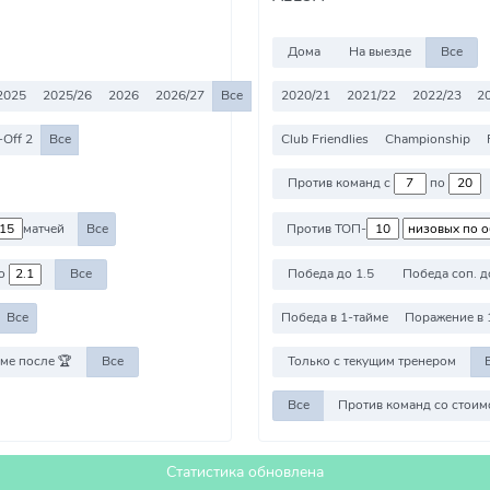
Дома
На выезде
Все
2025
2025/26
2026
2026/27
Все
2020/21
2021/22
2022/23
2
-Off 2
Все
Club Friendlies
Championship
Против команд с
по
матчей
Все
Против ТОП-
о
Все
Победа до 1.5
Победа соп. д
Все
Победа в 1-тайме
Поражение в 
ме после 🏆
Все
Только с текущим тренером
Все
Статистика обновлена