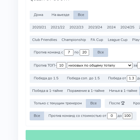
Дома
На выезде
Все
2020/21
2021/22
2022/23
2023/24
2024
2024/25
Club Friendlies
Championship
FA Cup
League Cup
Play
Против команд с
по
Все
Против ТОП-
за
Победа до 1.5
Победа соп. до 1.5
Победа от
д
Победа в 1-тайме
Поражение в 1-тайме
Ничья в 1-тайме
Только с текущим тренером
Все
После 🏆
Кро
Все
Против команд со стоимостью от
до