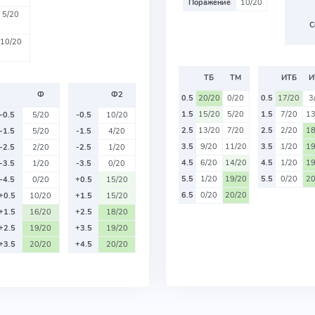
Поражение
10/20
5/20
С
10/20
ТБ
ТМ
ИТБ
И
Ф
Ф2
0.5
20/20
0/20
0.5
17/20
3
1.5
15/20
5/20
1.5
7/20
13
-0.5
5/20
-0.5
10/20
2.5
13/20
7/20
2.5
2/20
18
-1.5
5/20
-1.5
4/20
3.5
9/20
11/20
3.5
1/20
19
-2.5
2/20
-2.5
1/20
4.5
6/20
14/20
4.5
1/20
19
-3.5
1/20
-3.5
0/20
5.5
1/20
19/20
5.5
0/20
20
-4.5
0/20
+0.5
15/20
6.5
0/20
20/20
+0.5
10/20
+1.5
15/20
+1.5
16/20
+2.5
18/20
+2.5
19/20
+3.5
19/20
+3.5
20/20
+4.5
20/20