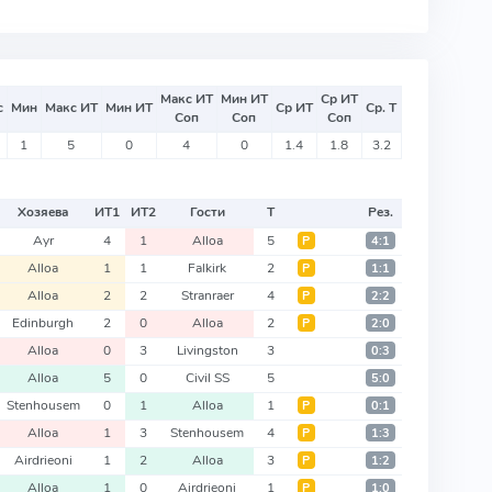
Макс ИТ
Мин ИТ
Ср ИТ
с
Мин
Макс ИТ
Мин ИТ
Ср ИТ
Ср. Т
Соп
Соп
Соп
1
5
0
4
0
1.4
1.8
3.2
Хозяева
ИТ
1
ИТ
2
Гости
Т
Рез.
Ayr
4
1
Alloa
5
Р
4:1
Alloa
1
1
Falkirk
2
Р
1:1
Alloa
2
2
Stranraer
4
Р
2:2
Edinburgh
2
0
Alloa
2
Р
2:0
Alloa
0
3
Livingston
3
0:3
Alloa
5
0
Civil SS
5
5:0
Stenhousem
0
1
Alloa
1
Р
0:1
Alloa
1
3
Stenhousem
4
Р
1:3
Airdrieoni
1
2
Alloa
3
Р
1:2
Alloa
1
0
Airdrieoni
1
Р
1:0