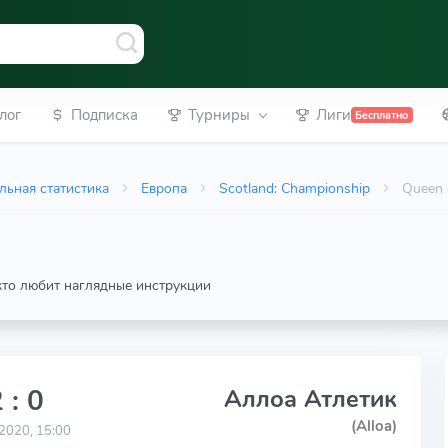
лог
Подписка
Турниры
Лиги
Бесплатно
льная статистика
Европа
Scotland: Championship
Queen 
 кто любит наглядные инструкции
 : 0
Аллоа Атлетик
(Alloa)
2020, 15:00