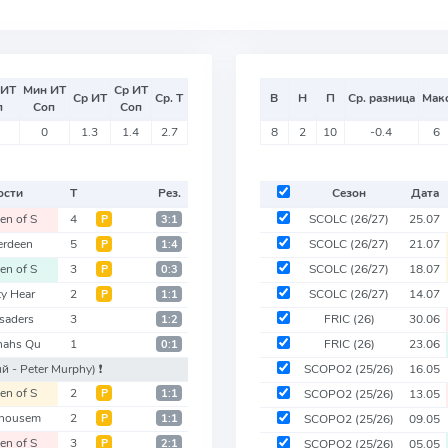
 ИТ
Мин ИТ
Ср ИТ
Ср ИТ
Ср. Т
В
Н
П
Ср. разница
Мак
п
Соп
Соп
0
1.3
1.4
2.7
8
2
10
-0.4
6
ости
Т
Рез.
Сезон
Дата
en of S
4
SCOLC
(26/27)
25.07
Р
3:1
erdeen
5
SCOLC
(26/27)
21.07
Р
1:4
en of S
3
SCOLC
(26/27)
18.07
Р
0:3
ty Hear
2
SCOLC
(26/27)
14.07
Р
1:1
saders
3
FRIC
(26)
30.06
1:2
nahs Qu
1
FRIC
(26)
23.06
0:1
й - Peter Murphy)
❗️
SCOPO2
(25/26)
16.05
en of S
2
Р
1:1
SCOPO2
(25/26)
13.05
nhousem
2
Р
1:1
SCOPO2
(25/26)
09.05
en of S
3
Р
2:1
SCOPO2
(25/26)
05.05