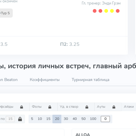
ч окончен
Гл. тренер: Энди Грэм
⬤
⬤
⬤
⬤
⬤
Тур 5
3.5
П2:
3.25
, история личных встреч, главный арб
n Beaton
Коэффициенты
Турнирная таблица
Офсайды
Фолы
Уд. в створ
Ауты
Атаки
по
5
10
15
20
30
40
50
100
ALLOA