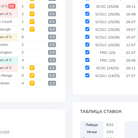
of S
1
88
Р
1:0
SCOC
(25/26)
29.11
en of S
2
Р
2:0
SCOLC
(25/26)
16.08
s Count
1
Р
0:1
SCOLC
(25/26)
26.07
nburgh
4
Р
4:0
SCOLC
(25/26)
19.07
en of S
6
3:3
SCOLC
(25/26)
15.07
orton
2
2:0
SCOLC
(25/26)
12.07
kington
2
2:0
FRIC
(25)
01.07
en of S
4
1:3
FRIC
(25)
28.06
en of S
3
Р
2:1
SCOC
(24/25)
29.11
e Range
0
Р
0:0
SCOLC
(24/25)
27.07
Mirren
4
Р
1:3
ТАБЛИЦА СТАВОК
Победа
8/20
Ничья
2/20
11/20