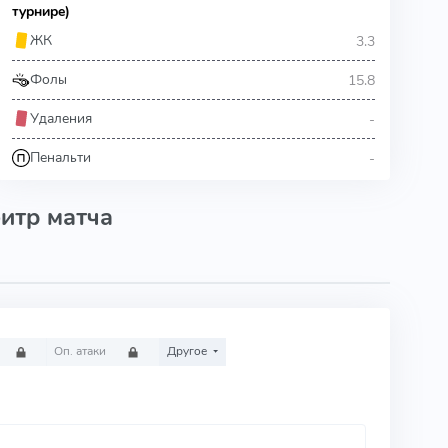
турнире)
3.3
ЖК
15.8
Фолы
-
Удаления
-
Пенальти
итр матча
Оп. атаки
Другое