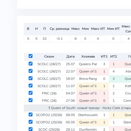
Макс
В
Н
П
Ср. разница
Макс
Мин
Макс ИТ
Мин ИТ
Со
5
5
10
-0.1
6
0
4
0
4
Сезон
Дата
Хозяева
ИТ
1
ИТ
2
Г
SCOLC
(26/27)
25.07
Queens Par
3
1
Que
SCOLC
(26/27)
22.07
Queen of S
1
4
Ab
SCOLC
(26/27)
18.07
Brora Rang
0
3
Que
SCOLC
(26/27)
11.07
Queen of S
1
1
Kel
FRIC
(26)
04.07
Queen of S
1
2
Cru
FRIC
(26)
27.06
Queen of S
0
1
Con
❗️ Queen of South: новый тренер - Nicky Clark
(стары
SCOPO2
(25/26)
09.05
Stenhousem
1
1
Que
SCOPO2
(25/26)
05.05
Queen of S
1
1
Ste
SCOC
(25/26)
29.11
Dunfermlin
2
1
Que