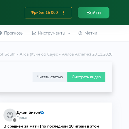
Войти
Фрибет 15 000
Прогнозы
Инструменты
Матчи
of South - Alloa (Куин оф Саузс - Аллоа Атлетик) 20.11.2020
Читать статью
Смотреть видео
Джон Битон
Судья
⬤
В среднем за матч (по последним 10 играм в этом