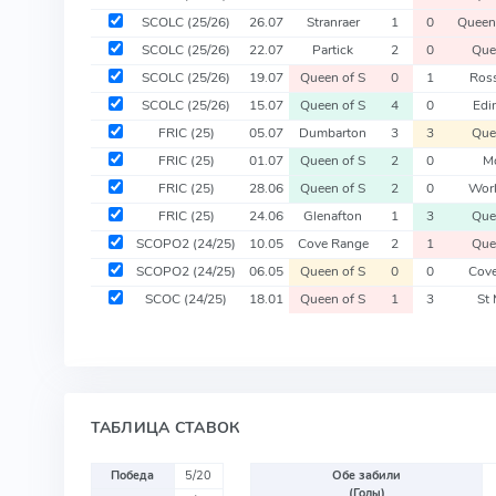
SCOLC
(25/26)
26.07
Stranraer
1
0
Queen 
SCOLC
(25/26)
22.07
Partick
2
0
Que
SCOLC
(25/26)
19.07
Queen of S
0
1
Ros
SCOLC
(25/26)
15.07
Queen of S
4
0
Edi
FRIC
(25)
05.07
Dumbarton
3
3
Que
FRIC
(25)
01.07
Queen of S
2
0
M
FRIC
(25)
28.06
Queen of S
2
0
Wor
FRIC
(25)
24.06
Glenafton
1
3
Que
SCOPO2
(24/25)
10.05
Cove Range
2
1
Que
SCOPO2
(24/25)
06.05
Queen of S
0
0
Cov
SCOC
(24/25)
18.01
Queen of S
1
3
St 
ТАБЛИЦА СТАВОК
Победа
5/20
Обе забили
(Голы)