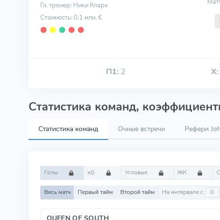
Мат
Гл. тренер: Ники Кларк
Стоимость: 0.1 млн. €
⬤
⬤
⬤
⬤
⬤
П1:
2
Х:
Статистика команд, коэффициенты
Статистика команд
Очные встречи
Рефери Joh
Голы
xG
Угловые
ЖК
Весь матч
Первый тайм
Второй тайм
На интервале с
QUEEN OF SOUTH