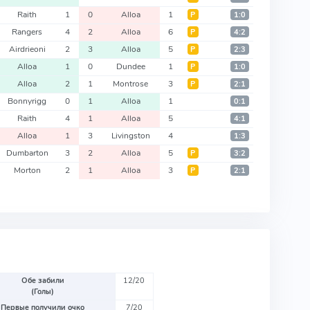
Raith
1
0
Alloa
1
Р
1:0
Rangers
4
2
Alloa
6
Р
4:2
Airdrieoni
2
3
Alloa
5
Р
2:3
Alloa
1
0
Dundee
1
Р
1:0
Alloa
2
1
Montrose
3
Р
2:1
Bonnyrigg
0
1
Alloa
1
0:1
Raith
4
1
Alloa
5
4:1
Alloa
1
3
Livingston
4
1:3
Dumbarton
3
2
Alloa
5
Р
3:2
Morton
2
1
Alloa
3
Р
2:1
Обе забили
12/20
(Голы)
Первые получили очко
7/20