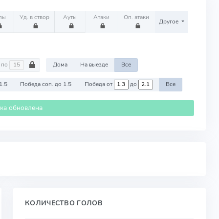
лы
Уд. в створ
Ауты
Атаки
Оп. атаки
Другое
по
Дома
На выезде
Все
1.5
Победа соп. до 1.5
Победа от
до
Все
ика обновлена
КОЛИЧЕСТВО ГОЛОВ