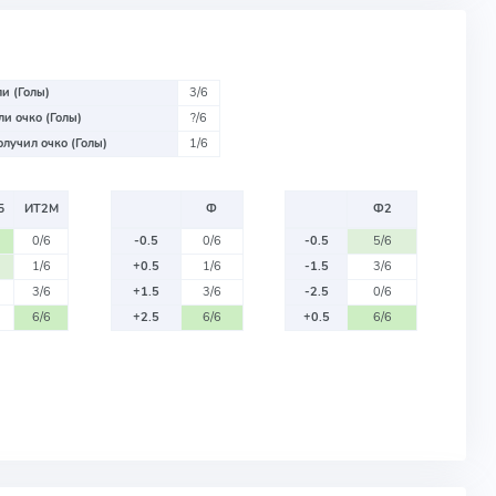
и (Голы)
3/6
и очко (Голы)
?/6
лучил очко (Голы)
1/6
Б
ИТ2М
Ф
Ф2
0/6
-0.5
0/6
-0.5
5/6
1/6
+0.5
1/6
-1.5
3/6
3/6
+1.5
3/6
-2.5
0/6
6/6
+2.5
6/6
+0.5
6/6