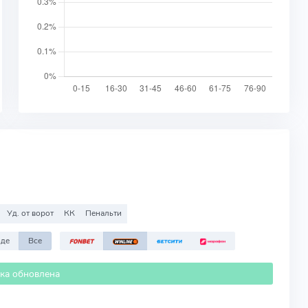
Уд. от ворот
КК
Пенальти
зде
Все
ика обновлена