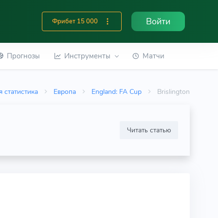
Войти
Фрибет 15 000
Прогнозы
Инструменты
Матчи
 статистика
Европа
England: FA Cup
Brislington
Читать статью