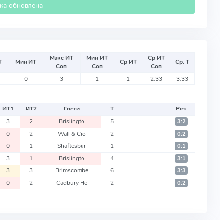
ика обновлена
Макс ИТ
Мин ИТ
Ср ИТ
Т
Мин ИТ
Ср ИТ
Ср. Т
Соп
Соп
Соп
0
3
1
1
2.33
3.33
ИТ
1
ИТ
2
Гости
Т
Рез.
3
2
Brislingto
5
3:2
0
2
Wall & Cro
2
0:2
0
1
Shaftesbur
1
0:1
3
1
Brislingto
4
3:1
3
3
Brimscombe
6
3:3
0
2
Cadbury He
2
0:2