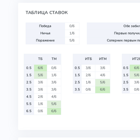
ТАБЛИЦА СТАВОК
Победа
0/6
Обе забил
Ничья
1/6
Первые получил
Поражение
5/6
Соперник первым по
ТБ
ТМ
ИТБ
ИТМ
ИТ2
0.5
6/6
0/6
0.5
3/6
3/6
0.5
6/6
1.5
5/6
1/6
1.5
2/6
4/6
1.5
5/6
2.5
3/6
3/6
2.5
1/6
5/6
2.5
3/6
3.5
3/6
3/6
3.5
0/6
6/6
3.5
0/6
4.5
2/6
4/6
5.5
1/6
5/6
6.5
0/6
6/6