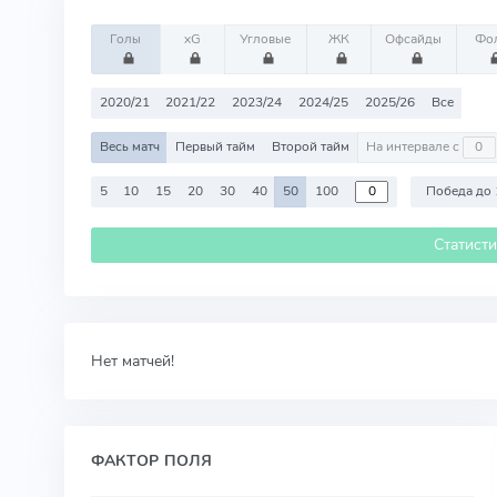
Голы
xG
Угловые
ЖК
Офсайды
Фо
2020/21
2021/22
2023/24
2024/25
2025/26
Все
Весь матч
Первый тайм
Второй тайм
На интервале с
5
10
15
20
30
40
50
100
Победа до 
Статист
Нет матчей!
ФАКТОР ПОЛЯ