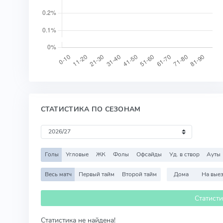
СТАТИСТИКА ПО СЕЗОНАМ
Голы
Угловые
ЖК
Фолы
Офсайды
Уд. в створ
Ауты
Весь матч
Первый тайм
Второй тайм
Дома
На вые
Статист
Статистика не найдена!