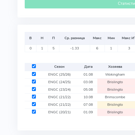
Статист
В
Н
П
Ср. разница
Макс
Мин
Макс И
0
1
5
-1.33
6
1
3
Сезон
Дата
Хозяева
ENGC
(25/26)
01.08
Wokingham
ENGC
(24/25)
03.08
Brislingto
ENGC
(23/24)
05.08
Brislingto
ENGC
(21/22)
10.08
Brimscombe
ENGC
(21/22)
07.08
Brislingto
ENGC
(20/21)
01.09
Brislingto