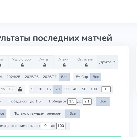
ультаты последних матчей
лы
Уд. в створ
Ауты
Атаки
Оп. атаки
Другое
4
2024/25
2025/26
2026/27
Все
FA Cup
Все
по
5
10
15
20
30
40
50
100
5
Победа соп. до 1.5
Победа от
до
Все
се
Только с текущим тренером
Все
Против команд со стоимостью от
до