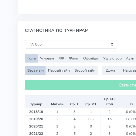
СТАТИСТИКА ПО ТУРНИРАМ
Голы
Угловые
ЖК
Фолы
Офсайды
Уд. в створ
Ауты
Весь матч
Первый тайм
Второй тайм
Дома
На вые
Статист
Ср. ИТ
Турнир
Матчей
Ср. Т
Ср. ИТ
Соп
В
2018/19
1
3
1
2
0 (0%
2019/20
2
4
0.5
3.5
1 (50
2020/21
1
2
0
2
0 (0%
2021/22
2
5
2
3
0 (0%