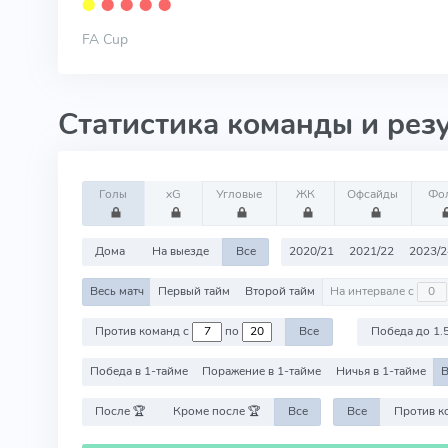
⬤
⬤
⬤
⬤
⬤
FA Cup
Статистика команды и рез
Голы
xG
Угловые
ЖК
Офсайды
Фо
Дома
На выезде
Все
2020/21
2021/22
2023/2
Весь матч
Первый тайм
Второй тайм
На интервале с
Против команд с
по
Все
Победа до 1.
Победа в 1-тайме
Поражение в 1-тайме
Ничья в 1-тайме
В
После 🏆
Кроме после 🏆
Все
Все