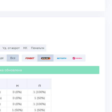
Уд. от ворот
КК
Пенальти
зде
Все
ика обновлена
Н
П
)
0 (0%)
1 (100%)
%)
0 (0%)
1 (50%)
)
0 (0%)
1 (100%)
)
1 (50%)
1 (50%)