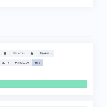
Оп. атаки
Другое
Дома
На выезде
Все