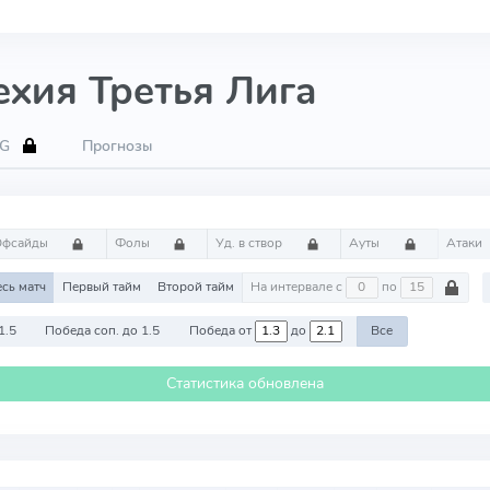
ехия Третья Лига
xG
Прогнозы
Офсайды
Фолы
Уд. в створ
Ауты
Атаки
есь матч
Первый тайм
Второй тайм
На интервале с
по
1.5
Победа соп. до 1.5
Победа от
до
Все
Статистика обновлена