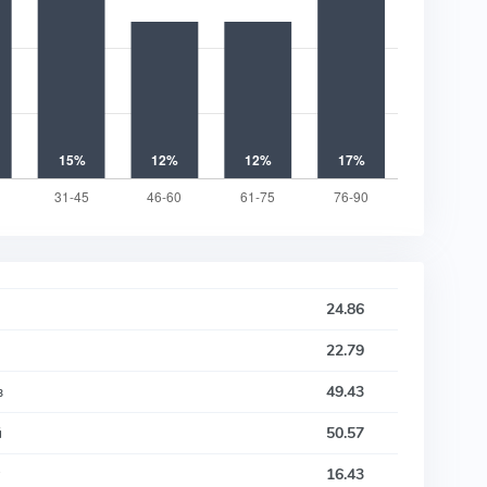
24.86
22.79
в
49.43
й
50.57
16.43