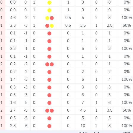
0
0:0
0
1
⬤
1
0
0
0
0%
0
0:0
0
1
⬤
1
0
0
0
0%
1
4:6
-2
1
⬤
⬤
0.5
5
2
3
100%
1
2:5
-3
1
⬤
⬤
0.5
3.5
1
2.5
50%
1
0:1
-1
0
⬤
0
1
0
1
0%
1
0:1
-1
0
⬤
0
1
0
1
0%
1
2:3
-1
0
⬤
0
5
2
3
100%
1
0:1
-1
0
⬤
0
1
0
1
0%
2
0:2
-2
0
⬤
⬤
0
1
0
1
0%
1
0:2
-2
0
⬤
0
2
0
2
0%
1
1:4
-3
0
⬤
0
5
1
4
100%
1
0:3
-3
0
⬤
0
3
0
3
0%
1
0:3
-3
0
⬤
0
3
0
3
0%
1
1:6
-5
0
⬤
0
7
1
6
100%
2
2:7
-5
0
⬤
⬤
0
4.5
1
3.5
50%
1
0:5
-5
0
⬤
0
5
0
5
0%
1
2:8
-6
0
⬤
0
10
2
8
100%