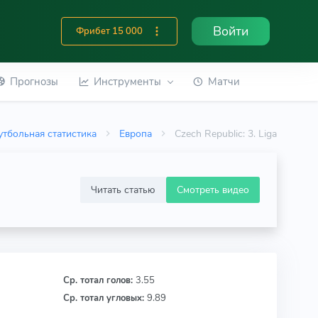
Войти
Фрибет 15 000
Прогнозы
Инструменты
Матчи
тбольная статистика
Европа
Czech Republic: 3. Liga
Читать статью
Смотреть видео
Ср. тотал голов:
3.55
Ср. тотал угловых:
9.89