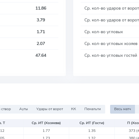
11.86
Ср. кол-во ударов от ворот
3.79
Ср. кол-во ударов от ворот
1.71
Ср. кол-во угловых
2.07
Ср. кол-во угловых хозяев
47.64
Ср. кол-во угловых гостей
 створ
Ауты
Удары от ворот
КК
Пенальти
Весь матч
. Т
Ср. ИТ (Хозяева)
Ср. ИТ (Гости)
П (Хоз
.12
1.77
1.35
373
(
.05
1.73
1.32
380
(