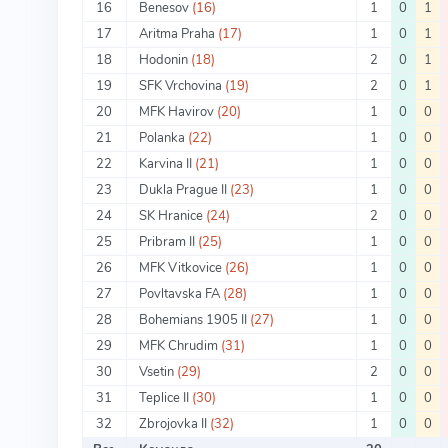
16
Benesov
(16)
1
0
1
17
Aritma Praha
(17)
1
0
1
18
Hodonin
(18)
2
0
1
19
SFK Vrchovina
(19)
2
0
1
20
MFK Havirov
(20)
1
0
0
21
Polanka
(22)
1
0
0
22
Karvina II
(21)
1
0
0
23
Dukla Prague II
(23)
1
0
0
24
SK Hranice
(24)
2
0
0
25
Pribram II
(25)
1
0
0
26
MFK Vitkovice
(26)
1
0
0
27
Povltavska FA
(28)
1
0
0
28
Bohemians 1905 II
(27)
1
0
0
29
MFK Chrudim
(31)
1
0
0
30
Vsetin
(29)
2
0
0
31
Teplice II
(30)
1
0
0
32
Zbrojovka II
(32)
1
0
0