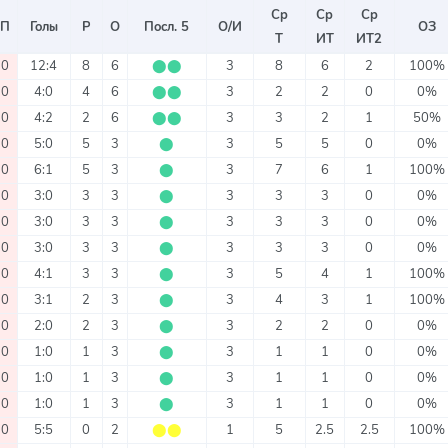
Ср
Ср
Ср
П
Голы
Р
О
Посл. 5
О/И
ОЗ
Т
ИТ
ИТ2
0
12:4
8
6
⬤
⬤
3
8
6
2
100%
0
4:0
4
6
⬤
⬤
3
2
2
0
0%
0
4:2
2
6
⬤
⬤
3
3
2
1
50%
0
5:0
5
3
⬤
3
5
5
0
0%
0
6:1
5
3
⬤
3
7
6
1
100%
0
3:0
3
3
⬤
3
3
3
0
0%
0
3:0
3
3
⬤
3
3
3
0
0%
0
3:0
3
3
⬤
3
3
3
0
0%
0
4:1
3
3
⬤
3
5
4
1
100%
0
3:1
2
3
⬤
3
4
3
1
100%
0
2:0
2
3
⬤
3
2
2
0
0%
0
1:0
1
3
⬤
3
1
1
0
0%
0
1:0
1
3
⬤
3
1
1
0
0%
0
1:0
1
3
⬤
3
1
1
0
0%
0
5:5
0
2
⬤
⬤
1
5
2.5
2.5
100%