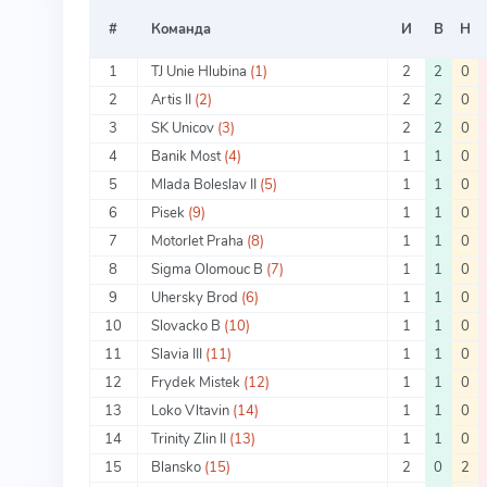
#
Команда
И
В
Н
1
TJ Unie Hlubina
(1)
2
2
0
2
Artis II
(2)
2
2
0
3
SK Unicov
(3)
2
2
0
4
Banik Most
(4)
1
1
0
5
Mlada Boleslav II
(5)
1
1
0
6
Pisek
(9)
1
1
0
7
Motorlet Praha
(8)
1
1
0
8
Sigma Olomouc B
(7)
1
1
0
9
Uhersky Brod
(6)
1
1
0
10
Slovacko B
(10)
1
1
0
11
Slavia III
(11)
1
1
0
12
Frydek Mistek
(12)
1
1
0
13
Loko Vltavin
(14)
1
1
0
14
Trinity Zlin II
(13)
1
1
0
15
Blansko
(15)
2
0
2