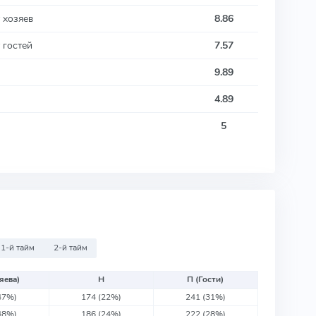
 хозяев
8.86
 гостей
7.57
9.89
4.89
5
1-й тайм
2-й тайм
яева)
Н
П (Гости)
47%)
174
(22%)
241
(31%)
48%)
186
(24%)
222
(28%)