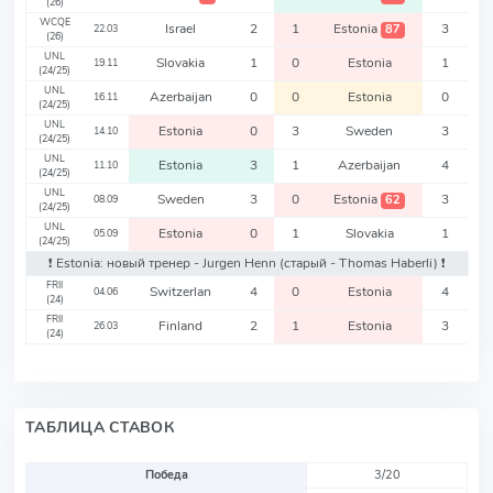
(26)
WCQE
Israel
2
1
Estonia
3
87
22.03
(26)
UNL
Slovakia
1
0
Estonia
1
19.11
(24/25)
UNL
Azerbaijan
0
0
Estonia
0
16.11
(24/25)
UNL
Estonia
0
3
Sweden
3
14.10
(24/25)
UNL
Estonia
3
1
Azerbaijan
4
11.10
(24/25)
UNL
Sweden
3
0
Estonia
3
62
08.09
(24/25)
UNL
Estonia
0
1
Slovakia
1
05.09
(24/25)
❗️ Estonia: новый тренер - Jurgen Henn
(старый - Thomas Haberli)
❗️
FRII
Switzerlan
4
0
Estonia
4
04.06
(24)
FRII
Finland
2
1
Estonia
3
26.03
(24)
ТАБЛИЦА СТАВОК
Победа
3/20