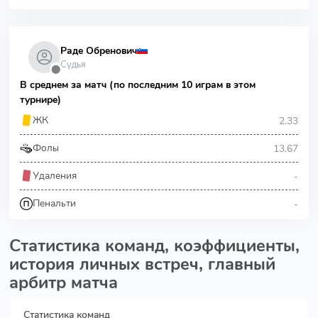
Раде Обренович
Судья
⬤
В среднем за матч (по последним 10 играм в этом
турнире)
2.33
ЖК
13.67
Фолы
-
Удаления
-
Пенальти
Статистика команд, коэффициенты,
история личных встреч, главный
арбитр матча
Статистика команд