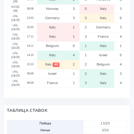
(26)
WCQE
Norway
3
0
Italy
3
06.06
(26)
UNL
Germany
3
3
Italy
6
23.03
(24/25)
UNL
Italy
1
2
Germany
3
20.03
(24/25)
UNL
Italy
1
3
France
4
17.11
(24/25)
UNL
Belgium
0
1
Italy
1
14.11
(24/25)
UNL
Italy
4
1
Israel
5
14.10
(24/25)
UNL
Italy
2
2
Belgium
4
40
10.10
(24/25)
UNL
Israel
1
2
Italy
3
09.09
(24/25)
UNL
France
1
3
Italy
4
06.09
(24/25)
ТАБЛИЦА СТАВОК
Победа
13/20
Ничья
3/20