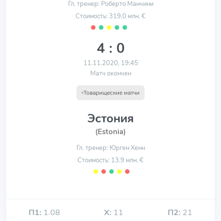
Гл. тренер: Роберто Манчини
Стоимость: 319.0 млн. €
⬤
⬤
⬤
⬤
⬤
4 : 0
11.11.2020, 19:45
Матч окончен
Товарищеские матчи
Эстония
(Estonia)
Гл. тренер: Юрген Хенн
Стоимость: 13.9 млн. €
⬤
⬤
⬤
⬤
⬤
П1:
1.08
Х:
11
П2:
21