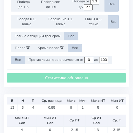
Победа от
Победа
Победа соп.
Все
до 1.5
до 1.5
до
Победа в 1-
Поражение в 1-
Ничья в 1-
Все
тайме
тайме
тайме
Только с текущим тренером
Все
После 🏆
Кроме после 🏆
Все
Все
Против команд со стоимостью от
до
Статистика обновлена
В
Н
П
Ср. разница
Макс
Мин
Макс ИТ
Мин ИТ
13
3
4
0.85
9
1
5
0
Макс ИТ
Мин ИТ
Ср ИТ
Ср ИТ
Ср. Т
Соп
Соп
Соп
4
0
2.15
1.3
3.45