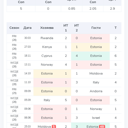
Соп
Соп
Соп
5
0
0.85
2.05
2.9
ИТ
ИТ
Сезон
Дата
Хозяева
Гости
Т
1
2
FRII
Rwanda
2
0
Estonia
2
30.03
(26)
FRII
Kenya
1
1
Estonia
2
27.03
(26)
FRII
Cyprus
2
4
Estonia
6
18.11
(25)
WCQE
Norway
4
1
Estonia
5
13.11
(26)
WCQE
Estonia
1
1
Moldova
2
14.10
(26)
WCQE
Estonia
1
3
Italy
4
11.10
(26)
FRII
Estonia
0
0
Andorra
0
09.09
(25)
WCQE
Italy
5
0
Estonia
5
05.09
(26)
WCQE
Estonia
0
1
Norway
1
09.06
(26)
WCQE
Estonia
1
3
Israel
4
06.06
(26)
WCQE
Moldova
2
3
Estonia
5
5
48
25.03