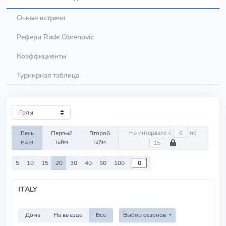
Очные встречи
Рефери Rade Obrenovic
Коэффициенты
Турнирная таблица
На интервале с
по
Весь
Первый
Второй
матч
тайм
тайм
5
10
15
20
30
40
50
100
ITALY
Дома
На выезде
Все
Выбор сезонов