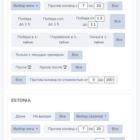
Выбор лиги
Против команд с
по
Все
Победа от
Победа
Победа соп.
Все
до 1.5
до 1.5
до
Победа в 1-
Поражение в 1-
Ничья в 1-
Все
тайме
тайме
тайме
Только с текущим тренером
Все
После 🏆
Кроме после 🏆
Все
Все
Против команд со стоимостью от
до
ESTONIA
Дома
На выезде
Все
Выбор сезонов
Выбор лиги
Против команд с
по
Все