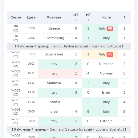
ИТ
ИТ
Сезон
Дата
Хозяева
Гости
Т
1
2
FRII
Greece
0
1
Italy
1
68
07.06
(26)
FRII
Luxembourg
0
1
Italy
1
03.06
(26)
❗️ Italy: новый тренер - Silvio Baldini
(старый - Gennaro Gattuso)
❗️
WCQE
Bosnia and
1
1
Italy
2
41
31.03
(26)
WCQE
Italy
2
0
N.Ireland
2
26.03
(26)
WCQE
Italy
1
4
Norway
5
16.11
(26)
WCQE
Moldova
0
2
Italy
2
13.11
(26)
WCQE
Italy
3
0
Israel
3
14.10
(26)
WCQE
Estonia
1
3
Italy
4
11.10
(26)
WCQE
Israel
4
5
Italy
9
08.09
(26)
WCQE
Italy
5
0
Estonia
5
05.09
(26)
❗️ Italy: новый тренер - Gennaro Gattuso
(старый - Luciano Spalletti)
❗️
WCQE
Italy
2
0
Moldova
2
09.06