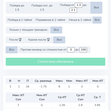
Победа от
до
Победа до
Победа соп. до
Все
1.5
1.5
Победа в 1-тайме
Поражение в 1-тайме
Ничья в 1-тайме
Все
Только с текущим тренером
Все
После 🏆
Кроме после 🏆
Все
Все
Против команд со стоимостью от
до
Статистика обновлена
В
Н
П
Ср. разница
Макс
Мин
Макс ИТ
Мин ИТ
3
1
16
-1.75
8
1
3
0
Макс ИТ
Мин ИТ
Ср ИТ
Ср ИТ
Ср. Т
Соп
Соп
Соп
7
0
1.05
2.8
3.85