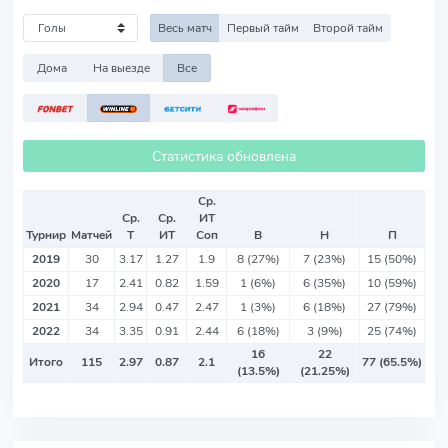
Весь матч
Первый тайм
Второй тайм
Дома
На выезде
Все
Статистика обновлена
Ср.
Ср.
Ср.
ИТ
Турнир
Матчей
Т
ИТ
Соп
В
Н
П
2019
30
3.17
1.27
1.9
8 (27%)
7 (23%)
15 (50%)
2020
17
2.41
0.82
1.59
1 (6%)
6 (35%)
10 (59%)
2021
34
2.94
0.47
2.47
1 (3%)
6 (18%)
27 (79%)
2022
34
3.35
0.91
2.44
6 (18%)
3 (9%)
25 (74%)
16
22
Итого
115
2.97
0.87
2.1
77 (65.5%)
(13.5%)
(21.25%)