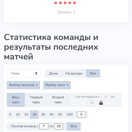
⬤
⬤
⬤
⬤
⬤
Division 1
Статистика команды и
результаты последних
матчей
Дома
На выезде
Все
Выбор сезонов
Выбор лиги
На интервале с
по
Весь
Первый
Второй
матч
тайм
тайм
5
10
15
20
30
40
50
100
Против команд с
по
Все