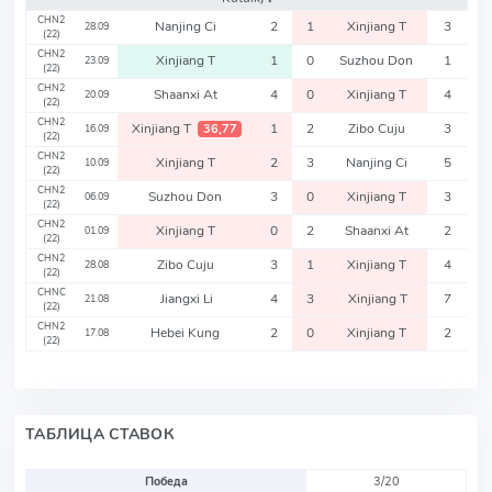
CHN2
Nanjing Ci
2
1
Xinjiang T
3
28.09
(22)
CHN2
Xinjiang T
1
0
Suzhou Don
1
23.09
(22)
CHN2
Shaanxi At
4
0
Xinjiang T
4
20.09
(22)
CHN2
Xinjiang T
1
2
Zibo Cuju
3
36,77
16.09
(22)
CHN2
Xinjiang T
2
3
Nanjing Ci
5
10.09
(22)
CHN2
Suzhou Don
3
0
Xinjiang T
3
06.09
(22)
CHN2
Xinjiang T
0
2
Shaanxi At
2
01.09
(22)
CHN2
Zibo Cuju
3
1
Xinjiang T
4
28.08
(22)
CHNC
Jiangxi Li
4
3
Xinjiang T
7
21.08
(22)
CHN2
Hebei Kung
2
0
Xinjiang T
2
17.08
(22)
ТАБЛИЦА СТАВОК
Победа
3/20