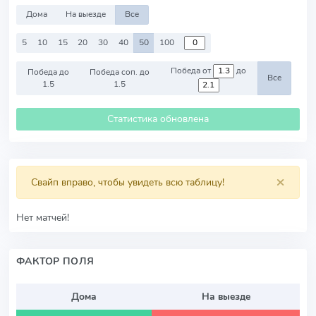
Дома
На выезде
Все
5
10
15
20
30
40
50
100
Победа от
до
Победа до
Победа соп. до
Все
1.5
1.5
Статистика обновлена
×
Свайп вправо, чтобы увидеть всю таблицу!
Нет матчей!
ФАКТОР ПОЛЯ
Дома
На выезде