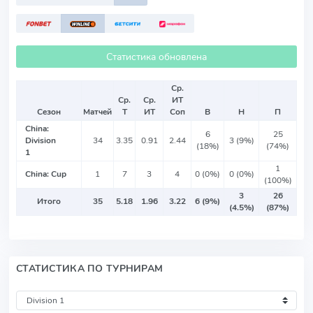
Статистика обновлена
Ср.
Ср.
Ср.
ИТ
Сезон
Матчей
Т
ИТ
Соп
В
Н
П
China:
6
25
Division
34
3.35
0.91
2.44
3 (9%)
(18%)
(74%)
1
1
China: Cup
1
7
3
4
0 (0%)
0 (0%)
(100%)
3
26
Итого
35
5.18
1.96
3.22
6 (9%)
(4.5%)
(87%)
СТАТИСТИКА ПО ТУРНИРАМ