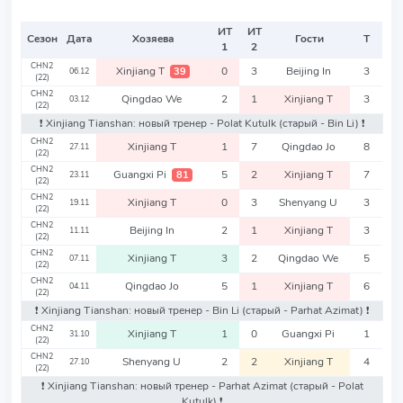
ИТ
ИТ
Сезон
Дата
Хозяева
Гости
Т
1
2
CHN2
Xinjiang T
0
3
Beijing In
3
39
06.12
(22)
CHN2
Qingdao We
2
1
Xinjiang T
3
03.12
(22)
❗️ Xinjiang Tianshan: новый тренер - Polat Kutulk
(старый - Bin Li)
❗️
CHN2
Xinjiang T
1
7
Qingdao Jo
8
27.11
(22)
CHN2
Guangxi Pi
5
2
Xinjiang T
7
81
23.11
(22)
CHN2
Xinjiang T
0
3
Shenyang U
3
19.11
(22)
CHN2
Beijing In
2
1
Xinjiang T
3
11.11
(22)
CHN2
Xinjiang T
3
2
Qingdao We
5
07.11
(22)
CHN2
Qingdao Jo
5
1
Xinjiang T
6
04.11
(22)
❗️ Xinjiang Tianshan: новый тренер - Bin Li
(старый - Parhat Azimat)
❗️
CHN2
Xinjiang T
1
0
Guangxi Pi
1
31.10
(22)
CHN2
Shenyang U
2
2
Xinjiang T
4
27.10
(22)
❗️ Xinjiang Tianshan: новый тренер - Parhat Azimat
(старый - Polat
Kutulk)
❗️