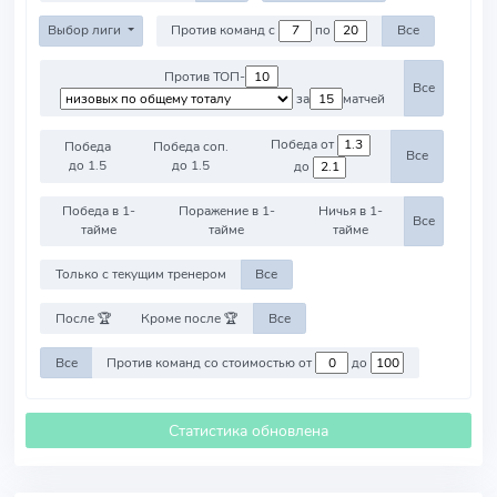
Выбор лиги
Против команд с
по
Все
Против ТОП-
Все
за
матчей
Победа от
Победа
Победа соп.
Все
до 1.5
до 1.5
до
Победа в 1-
Поражение в 1-
Ничья в 1-
Все
тайме
тайме
тайме
Только с текущим тренером
Все
После 🏆
Кроме после 🏆
Все
Все
Против команд со стоимостью от
до
Статистика обновлена