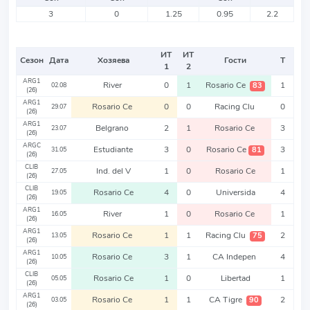
3
0
1.25
0.95
2.2
ИТ
ИТ
Сезон
Дата
Хозяева
Гости
Т
1
2
ARG1
River
0
1
Rosario Ce
1
83
02.08
(26)
ARG1
Rosario Ce
0
0
Racing Clu
0
29.07
(26)
ARG1
Belgrano
2
1
Rosario Ce
3
23.07
(26)
ARGC
Estudiante
3
0
Rosario Ce
3
81
31.05
(26)
CLIB
Ind. del V
1
0
Rosario Ce
1
27.05
(26)
CLIB
Rosario Ce
4
0
Universida
4
19.05
(26)
ARG1
River
1
0
Rosario Ce
1
16.05
(26)
ARG1
Rosario Ce
1
1
Racing Clu
2
75
13.05
(26)
ARG1
Rosario Ce
3
1
CA Indepen
4
10.05
(26)
CLIB
Rosario Ce
1
0
Libertad
1
05.05
(26)
ARG1
Rosario Ce
1
1
CA Tigre
2
90
03.05
(26)