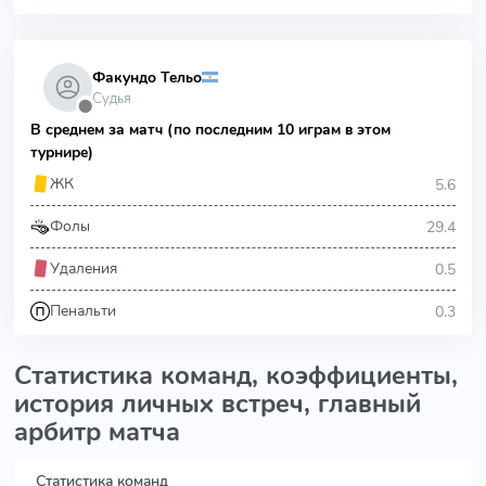
Факундо Тельо
Судья
⬤
В среднем за матч (по последним 10 играм в этом
турнире)
5.6
ЖК
29.4
Фолы
0.5
Удаления
0.3
Пенальти
Статистика команд, коэффициенты,
история личных встреч, главный
арбитр матча
Статистика команд