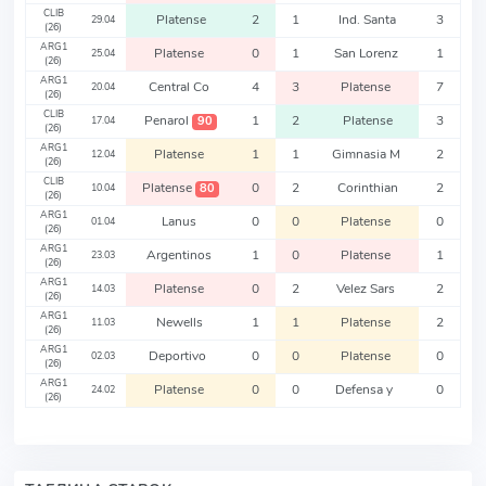
CLIB
Platense
2
1
Ind. Santa
3
29.04
(26)
ARG1
Platense
0
1
San Lorenz
1
25.04
(26)
ARG1
Central Co
4
3
Platense
7
20.04
(26)
CLIB
Penarol
1
2
Platense
3
90
17.04
(26)
ARG1
Platense
1
1
Gimnasia M
2
12.04
(26)
CLIB
Platense
0
2
Corinthian
2
80
10.04
(26)
ARG1
Lanus
0
0
Platense
0
01.04
(26)
ARG1
Argentinos
1
0
Platense
1
23.03
(26)
ARG1
Platense
0
2
Velez Sars
2
14.03
(26)
ARG1
Newells
1
1
Platense
2
11.03
(26)
ARG1
Deportivo
0
0
Platense
0
02.03
(26)
ARG1
Platense
0
0
Defensa y
0
24.02
(26)