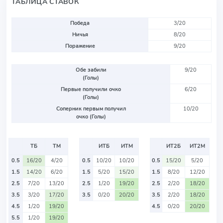
ТАБЛИЦА СТАВОК
Победа
3/20
Ничья
8/20
Поражение
9/20
Обе забили
9/20
(Голы)
Первые получили очко
6/20
(Голы)
Соперник первым получил
10/20
очко (Голы)
ТБ
ТМ
ИТБ
ИТМ
ИТ2Б
ИТ2М
0.5
16/20
4/20
0.5
10/20
10/20
0.5
15/20
5/20
1.5
14/20
6/20
1.5
5/20
15/20
1.5
8/20
12/20
2.5
7/20
13/20
2.5
1/20
19/20
2.5
2/20
18/20
3.5
3/20
17/20
3.5
0/20
20/20
3.5
2/20
18/20
4.5
1/20
19/20
4.5
0/20
20/20
5.5
1/20
19/20