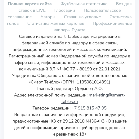
Полная версия сайта
Футбольная статистика
Бот для
ставок в LIVE
Глоссарий
Пользовательское
соглашение
Авторы
Ставки на угловые
Статистика
голов
Статистика желтых карточек
Профессиональные
капперы Рунета
Сетевое издание Smart Tables зарегистрировано в
федеральной службе по надзору в сфере связи,
информационных технологий и массовых коммуникаций.
Регистрационный номер Федеральной службы по надзору в
сфере связи, информационных технологий и массовых
коммуникаций ЭЛ № ФС 77 - 80199 от 22.01.2021
Учредитель
:
Общество с ограниченной ответственностью
«Смарт Тейблс» (ОГРН: 1195081014391)
Главный редактор: Ордынец А.О.
Адрес электронной почты редакции:
marketing@smart-
tables.ru
Телефон редакции:
+7 915 815 47 05
Возрастные ограничения информационной продукции,
предусмотренные ФЗ от 29.12.2010 N436-ФЗ «О защите
детей от информации, причиняющей вред их здоровью
и развитию»: 18+