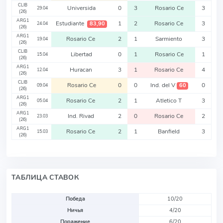
CLIB
Universida
0
3
Rosario Ce
3
29.04
(26)
ARG1
Estudiante
1
2
Rosario Ce
3
83,90
24.04
(26)
ARG1
Rosario Ce
2
1
Sarmiento
3
19.04
(26)
CLIB
Libertad
0
1
Rosario Ce
1
15.04
(26)
ARG1
Huracan
3
1
Rosario Ce
4
12.04
(26)
CLIB
Rosario Ce
0
0
Ind. del V
0
60
09.04
(26)
ARG1
Rosario Ce
2
1
Atletico T
3
05.04
(26)
ARG1
Ind. Rivad
2
0
Rosario Ce
2
23.03
(26)
ARG1
Rosario Ce
2
1
Banfield
3
15.03
(26)
ТАБЛИЦА СТАВОК
Победа
10/20
Ничья
4/20
Поражение
6/20