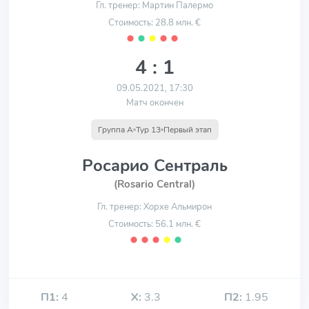
Гл. тренер: Мартин Палермо
Стоимость: 28.8 млн. €
⬤
⬤
⬤
⬤
⬤
4 : 1
09.05.2021, 17:30
Матч окончен
Группа A
Тур 13
Первый этап
Росарио Сентраль
(Rosario Central)
Гл. тренер: Хорхе Альмирон
Стоимость: 56.1 млн. €
⬤
⬤
⬤
⬤
⬤
П1:
4
Х:
3.3
П2:
1.95