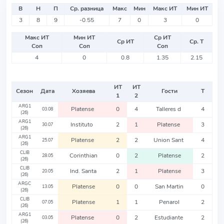
В
Н
П
Ср. разница
Макс
Мин
Макс ИТ
Мин ИТ
3
8
9
-0.55
7
0
3
0
Макс ИТ
Мин ИТ
Ср ИТ
Ср ИТ
Ср. Т
Соп
Соп
Соп
4
0
0.8
1.35
2.15
ИТ
ИТ
Сезон
Дата
Хозяева
Гости
Т
1
2
ARG1
Platense
0
4
Talleres d
4
03.08
(26)
ARG1
Instituto
2
1
Platense
3
30.07
(26)
ARG1
Platense
2
2
Union Sant
4
25.07
(26)
CLIB
Corinthian
0
2
Platense
2
28.05
(26)
CLIB
Ind. Santa
2
1
Platense
3
20.05
(26)
ARGC
Platense
0
0
San Martin
0
13.05
(26)
CLIB
Platense
1
1
Penarol
2
07.05
(26)
ARG1
Platense
0
2
Estudiante
2
03.05
(26)