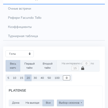
Очные встречи
Рефери Facundo Tello
Коэффициенты
Турнирная таблица
На интервале с
по
Весь
Первый
Второй
матч
тайм
тайм
5
10
15
20
30
40
50
100
PLATENSE
Дома
На выезде
Все
Выбор сезонов