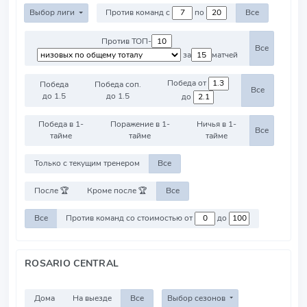
Выбор лиги
Против команд с
по
Все
Против ТОП-
Все
за
матчей
Победа от
Победа
Победа соп.
Все
до 1.5
до 1.5
до
Победа в 1-
Поражение в 1-
Ничья в 1-
Все
тайме
тайме
тайме
Только с текущим тренером
Все
После 🏆
Кроме после 🏆
Все
Все
Против команд со стоимостью от
до
ROSARIO CENTRAL
Дома
На выезде
Все
Выбор сезонов