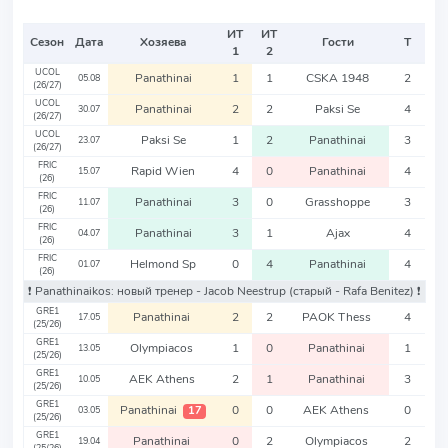
ИТ
ИТ
Сезон
Дата
Хозяева
Гости
Т
1
2
UCOL
Panathinai
1
1
CSKA 1948
2
05.08
(26/27)
UCOL
Panathinai
2
2
Paksi Se
4
30.07
(26/27)
UCOL
Paksi Se
1
2
Panathinai
3
23.07
(26/27)
FRIC
Rapid Wien
4
0
Panathinai
4
15.07
(26)
FRIC
Panathinai
3
0
Grasshoppe
3
11.07
(26)
FRIC
Panathinai
3
1
Ajax
4
04.07
(26)
FRIC
Helmond Sp
0
4
Panathinai
4
01.07
(26)
❗️ Panathinaikos: новый тренер - Jacob Neestrup
(старый - Rafa Benitez)
❗️
GRE1
Panathinai
2
2
PAOK Thess
4
17.05
(25/26)
GRE1
Olympiacos
1
0
Panathinai
1
13.05
(25/26)
GRE1
AEK Athens
2
1
Panathinai
3
10.05
(25/26)
GRE1
Panathinai
0
0
AEK Athens
0
17
03.05
(25/26)
GRE1
Panathinai
0
2
Olympiacos
2
19.04