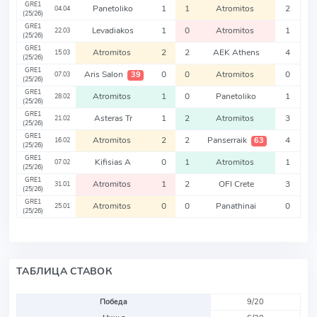
GRE1
Panetoliko
1
1
Atromitos
2
04.04
(25/26)
GRE1
Levadiakos
1
0
Atromitos
1
22.03
(25/26)
GRE1
Atromitos
2
2
AEK Athens
4
15.03
(25/26)
GRE1
Aris Salon
0
0
Atromitos
0
39
07.03
(25/26)
GRE1
Atromitos
1
0
Panetoliko
1
28.02
(25/26)
GRE1
Asteras Tr
1
2
Atromitos
3
21.02
(25/26)
GRE1
Atromitos
2
2
Panserraik
4
63
16.02
(25/26)
GRE1
Kifisias A
0
1
Atromitos
1
07.02
(25/26)
GRE1
Atromitos
1
2
OFI Crete
3
31.01
(25/26)
GRE1
Atromitos
0
0
Panathinai
0
25.01
(25/26)
ТАБЛИЦА СТАВОК
Победа
9/20