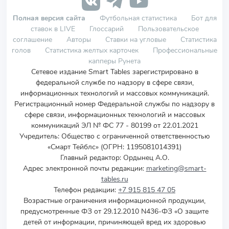
Полная версия сайта
Футбольная статистика
Бот для
ставок в LIVE
Глоссарий
Пользовательское
соглашение
Авторы
Ставки на угловые
Статистика
голов
Статистика желтых карточек
Профессиональные
капперы Рунета
Сетевое издание Smart Tables зарегистрировано в
федеральной службе по надзору в сфере связи,
информационных технологий и массовых коммуникаций.
Регистрационный номер Федеральной службы по надзору в
сфере связи, информационных технологий и массовых
коммуникаций ЭЛ № ФС 77 - 80199 от 22.01.2021
Учредитель
:
Общество с ограниченной ответственностью
«Смарт Тейблс» (ОГРН: 1195081014391)
Главный редактор: Ордынец А.О.
Адрес электронной почты редакции:
marketing@smart-
tables.ru
Телефон редакции:
+7 915 815 47 05
Возрастные ограничения информационной продукции,
предусмотренные ФЗ от 29.12.2010 N436-ФЗ «О защите
детей от информации, причиняющей вред их здоровью