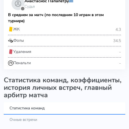
Анастасиос Папапетру
Судья
⬤
В среднем за матч (по последним 10 играм в этом
турнире)
4.3
ЖК
34.5
Фолы
-
Удаления
-
Пенальти
Статистика команд, коэффициенты,
история личных встреч, главный
арбитр матча
Статистика команд
Очные встречи