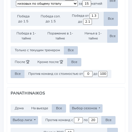
Все
за
матчей
Победа от
Победа
Победа соп.
Все
до 1.5
до 1.5
до
Победа в 1-
Поражение в 1-
Ничья в 1-
Все
тайме
тайме
тайме
Только с текущим тренером
Все
После 🏆
Кроме после 🏆
Все
Все
Против команд со стоимостью от
до
PANATHINAIKOS
Дома
На выезде
Все
Выбор сезонов
Выбор лиги
Против команд с
по
Все