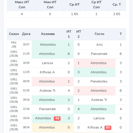
Макс ИТ
Мин ИТ
Ср ИТ
Ср ИТ
Ср. Т
Соп
Соп
Соп
4
0
1.65
1
2.65
ИТ
ИТ
Сезон
Дата
Хозяева
Гости
Т
1
2
FRIC
Atromitos
1
0
Aris
1
30.07
(26)
GRE1
Atromitos
6
0
Panserraik
6
21.05
(25/26)
GRE1
Larissa
2
1
Atromitos
3
16.05
(25/26)
GRE1
Kifisias A
0
3
Atromitos
3
12.05
(25/26)
GRE1
Atromitos
1
2
Panetoliko
3
09.05
(25/26)
GRE1
Asteras Tr
4
2
Atromitos
6
02.05
(25/26)
GRE1
Atromitos
2
1
Asteras Tr
3
26.04
(25/26)
GRE1
Panserraik
0
4
Atromitos
4
22.04
(25/26)
GRE1
Atromitos
3
2
Larissa
5
48
18.04
(25/26)
GRE1
Atromitos
0
0
Kifisias A
0
85
08.04
(25/26)