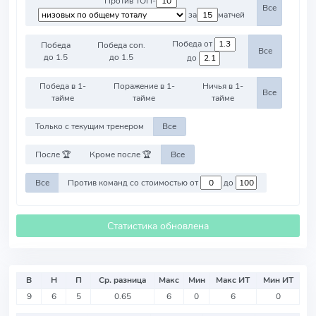
Против ТОП-
Все
за
матчей
Победа от
Победа
Победа соп.
Все
до 1.5
до 1.5
до
Победа в 1-
Поражение в 1-
Ничья в 1-
Все
тайме
тайме
тайме
Только с текущим тренером
Все
После 🏆
Кроме после 🏆
Все
Все
Против команд со стоимостью от
до
Статистика обновлена
В
Н
П
Ср. разница
Макс
Мин
Макс ИТ
Мин ИТ
9
6
5
0.65
6
0
6
0