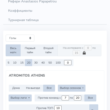
Рефери Anastasios Papapetrou
Коэффициенты
Турнирная таблица
На интервале с
по
Весь
Первый
Второй
матч
тайм
тайм
5
10
15
20
30
40
50
100
ATROMITOS ATHENS
Дома
На выезде
Все
Выбор сезонов
Выбор лиги
Против команд с
по
Все
Против ТОП-