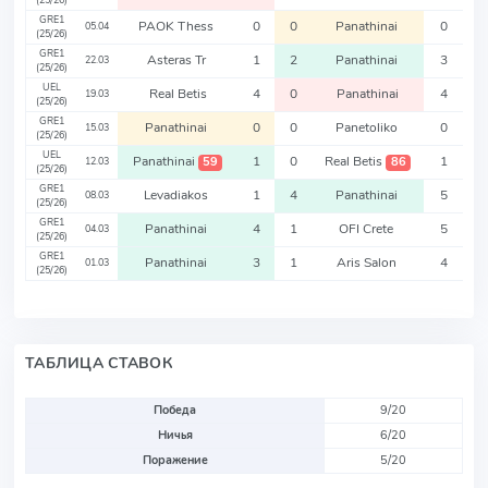
(25/26)
GRE1
PAOK Thess
0
0
Panathinai
0
05.04
(25/26)
GRE1
Asteras Tr
1
2
Panathinai
3
22.03
(25/26)
UEL
Real Betis
4
0
Panathinai
4
19.03
(25/26)
GRE1
Panathinai
0
0
Panetoliko
0
15.03
(25/26)
UEL
Panathinai
1
0
Real Betis
1
59
86
12.03
(25/26)
GRE1
Levadiakos
1
4
Panathinai
5
08.03
(25/26)
GRE1
Panathinai
4
1
OFI Crete
5
04.03
(25/26)
GRE1
Panathinai
3
1
Aris Salon
4
01.03
(25/26)
ТАБЛИЦА СТАВОК
Победа
9/20
Ничья
6/20
Поражение
5/20