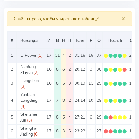
×
Свайп вправо, чтобы увидеть всю таблицу!
#
Команда
И
В
Н
П
Голы
Р
О
Посл. 5
О/И
1
E-Power
(1)
17
11
4
2
31:16
15
37
⬤
⬤
⬤
⬤
⬤
2.18
Nantong
2
16
8
6
2
20:12
8
30
⬤
⬤
⬤
⬤
⬤
1.88
Zhiyun
(2)
Hengchen
3
16
8
5
3
30:19
11
29
⬤
⬤
⬤
⬤
⬤
1.81
(3)
Yanbian
4
Longding
17
7
8
2
24:14
10
29
⬤
⬤
⬤
⬤
⬤
1.71
(4)
Shenzhen
5
17
8
5
4
27:21
6
29
⬤
⬤
⬤
⬤
⬤
1.71
Jun
(5)
Shanghai
6
17
8
3
6
23:22
1
27
⬤
⬤
⬤
⬤
⬤
1.59
Jiading
(6)