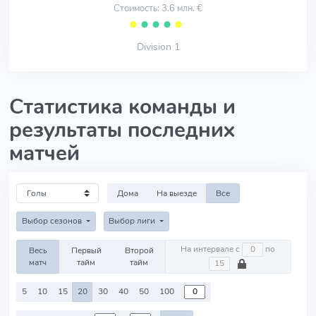
Стоимость: 3.6 млн. €
⬤
⬤
⬤
⬤
⬤
Division 1
Статистика команды и
результаты последних
матчей
Дома
На выезде
Все
Выбор сезонов
Выбор лиги
На интервале с
по
Весь
Первый
Второй
матч
тайм
тайм
5
10
15
20
30
40
50
100