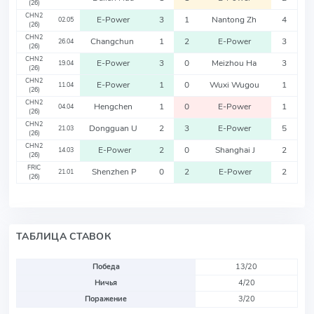
(26)
CHN2
E-Power
3
1
Nantong Zh
4
02.05
(26)
CHN2
Changchun
1
2
E-Power
3
26.04
(26)
CHN2
E-Power
3
0
Meizhou Ha
3
19.04
(26)
CHN2
E-Power
1
0
Wuxi Wugou
1
11.04
(26)
CHN2
Hengchen
1
0
E-Power
1
04.04
(26)
CHN2
Dongguan U
2
3
E-Power
5
21.03
(26)
CHN2
E-Power
2
0
Shanghai J
2
14.03
(26)
FRIC
Shenzhen P
0
2
E-Power
2
21.01
(26)
ТАБЛИЦА СТАВОК
Победа
13/20
Ничья
4/20
Поражение
3/20