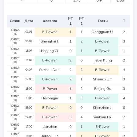
4
0
1.75
0.9
2.65
ИТ
ИТ
Сезон
Дата
Хозяева
Гости
Т
1
2
CHN2
E-Power
1
1
Dongguan U
2
01.08
(26)
CHN2
Shanghai J
1
2
E-Power
3
25.07
(26)
CHN2
Nanjing Ci
0
1
E-Power
1
18.07
(26)
CHN2
E-Power
2
0
Hebei Kung
2
11.07
(26)
CHN2
Suzhou Don
2
2
E-Power
4
04.07
(26)
CHN2
E-Power
2
1
Shaanxi Un
3
27.06
(26)
CHNC
E-Power
1
2
Beijing Gu
3
19.06
(26)
CHN2
Heilongjia
1
3
E-Power
4
13.06
(26)
CHN2
E-Power
0
0
Shenzhen J
0
29.05
(26)
CHN2
E-Power
3
4
Yanbian Lo
7
24.05
(26)
CHNC
Lianzhen
0
1
E-Power
1
17.05
(26)
CHN2
Dalian Hua
1
1
E-Power
2
10.05