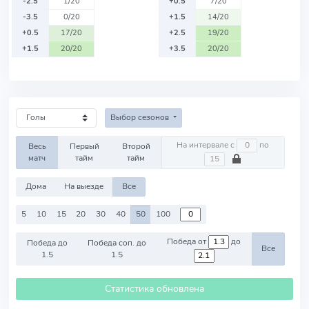
-2.5
1/20
+0.5
7/20
-3.5
0/20
+1.5
14/20
+0.5
17/20
+2.5
19/20
+1.5
20/20
+3.5
20/20
Выбор сезонов
На интервале с
по
Весь
Первый
Второй
матч
тайм
тайм
Дома
На выезде
Все
5
10
15
20
30
40
50
100
Победа от
до
Победа до
Победа соп. до
Все
1.5
1.5
Статистика обновлена