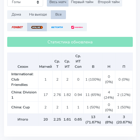
Весь матч
Первый тайм
Второй тайм
Дома
На выезде
Все
Статистика обновлена
Ср.
Ср.
Ср.
ИТ
Сезон
Матчей
Т
ИТ
Соп
В
Н
П
International:
0
Club
1
2
2
0
1 (100%)
0 (0%)
(0%)
Friendlies
China: Division
4
17
2.76
1.82
0.94
11 (65%)
2 (12%)
1
(24%)
0
China: Cup
2
2
1
1
1 (50%)
1 (50%)
(0%)
13
4
3
Итого
20
2.25
1.61
0.65
(71.67%)
(8%)
(20.67%)