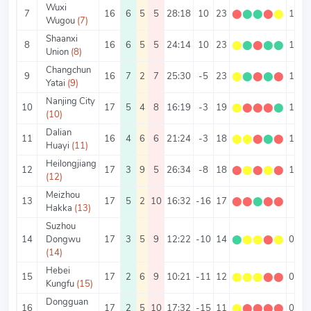
Wuxi
7
16
6
5
5
28:18
10
23
⬤
⬤
⬤
⬤
⬤
1.44
Wugou
(7)
Shaanxi
8
16
6
5
5
24:14
10
23
⬤
⬤
⬤
⬤
⬤
1.44
Union
(8)
Changchun
9
16
7
2
7
25:30
-5
23
⬤
⬤
⬤
⬤
⬤
1.44
Yatai
(9)
Nanjing City
10
17
5
4
8
16:19
-3
19
⬤
⬤
⬤
⬤
⬤
1.12
(10)
Dalian
11
16
4
6
6
21:24
-3
18
⬤
⬤
⬤
⬤
⬤
1.13
Huayi
(11)
Heilongjiang
12
17
3
9
5
26:34
-8
18
⬤
⬤
⬤
⬤
⬤
1.06
(12)
Meizhou
13
17
5
2
10
16:32
-16
17
⬤
⬤
⬤
⬤
⬤
1
Hakka
(13)
Suzhou
14
Dongwu
17
3
5
9
12:22
-10
14
⬤
⬤
⬤
⬤
⬤
0.82
(14)
Hebei
15
17
2
6
9
10:21
-11
12
⬤
⬤
⬤
⬤
⬤
0.71
Kungfu
(15)
Dongguan
16
17
2
5
10
17:32
-15
11
⬤
⬤
⬤
⬤
⬤
0.65