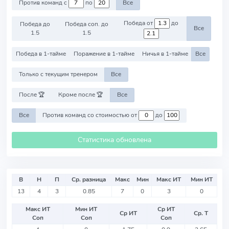
Против команд с
по
Все
Победа от
до
Победа до
Победа соп. до
Все
1.5
1.5
Победа в 1-тайме
Поражение в 1-тайме
Ничья в 1-тайме
Все
Только с текущим тренером
Все
После 🏆
Кроме после 🏆
Все
Все
Против команд со стоимостью от
до
Статистика обновлена
В
Н
П
Ср. разница
Макс
Мин
Макс ИТ
Мин ИТ
13
4
3
0.85
7
0
3
0
Макс ИТ
Мин ИТ
Ср ИТ
Ср ИТ
Ср. Т
Соп
Соп
Соп