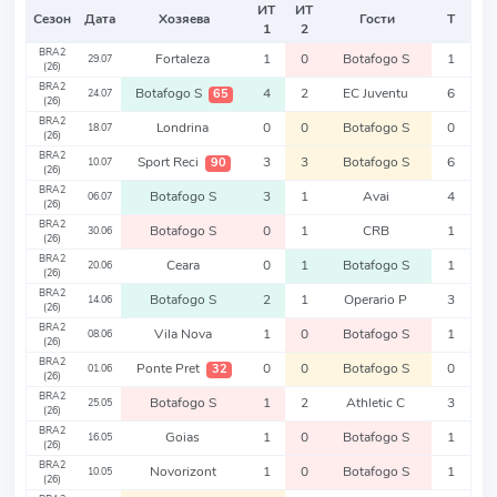
ИТ
ИТ
Сезон
Дата
Хозяева
Гости
Т
1
2
BRA2
Fortaleza
1
0
Botafogo S
1
29.07
(26)
BRA2
Botafogo S
4
2
EC Juventu
6
65
24.07
(26)
BRA2
Londrina
0
0
Botafogo S
0
18.07
(26)
BRA2
Sport Reci
3
3
Botafogo S
6
90
10.07
(26)
BRA2
Botafogo S
3
1
Avai
4
06.07
(26)
BRA2
Botafogo S
0
1
CRB
1
30.06
(26)
BRA2
Ceara
0
1
Botafogo S
1
20.06
(26)
BRA2
Botafogo S
2
1
Operario P
3
14.06
(26)
BRA2
Vila Nova
1
0
Botafogo S
1
08.06
(26)
BRA2
Ponte Pret
0
0
Botafogo S
0
32
01.06
(26)
BRA2
Botafogo S
1
2
Athletic C
3
25.05
(26)
BRA2
Goias
1
0
Botafogo S
1
16.05
(26)
BRA2
Novorizont
1
0
Botafogo S
1
10.05
(26)