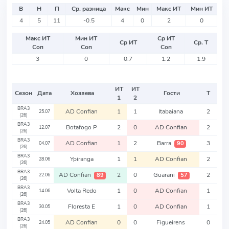
В
Н
П
Ср. разница
Макс
Мин
Макс ИТ
Мин ИТ
4
5
11
-0.5
4
0
2
0
Макс ИТ
Мин ИТ
Ср ИТ
Ср ИТ
Ср. Т
Соп
Соп
Соп
3
0
0.7
1.2
1.9
ИТ
ИТ
Сезон
Дата
Хозяева
Гости
Т
1
2
BRA3
AD Confian
1
1
Itabaiana
2
25.07
(26)
BRA3
Botafogo P
2
0
AD Confian
2
12.07
(26)
BRA3
AD Confian
1
2
Barra
3
90
04.07
(26)
BRA3
Ypiranga
1
1
AD Confian
2
28.06
(26)
BRA3
AD Confian
2
0
Guarani
2
89
57
22.06
(26)
BRA3
Volta Redo
1
0
AD Confian
1
14.06
(26)
BRA3
Floresta E
1
0
AD Confian
1
30.05
(26)
BRA3
AD Confian
0
0
Figueirens
0
24.05
(26)