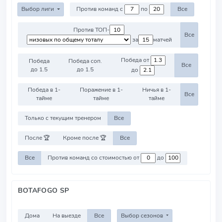
Выбор лиги
Против команд с
по
Все
Против ТОП-
Все
за
матчей
Победа от
Победа
Победа соп.
Все
до 1.5
до 1.5
до
Победа в 1-
Поражение в 1-
Ничья в 1-
Все
тайме
тайме
тайме
Только с текущим тренером
Все
После 🏆
Кроме после 🏆
Все
Все
Против команд со стоимостью от
до
BOTAFOGO SP
Дома
На выезде
Все
Выбор сезонов