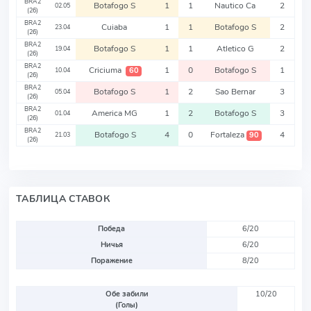
BRA2
Botafogo S
1
1
Nautico Ca
2
02.05
(26)
BRA2
Cuiaba
1
1
Botafogo S
2
23.04
(26)
BRA2
Botafogo S
1
1
Atletico G
2
19.04
(26)
BRA2
Criciuma
1
0
Botafogo S
1
60
10.04
(26)
BRA2
Botafogo S
1
2
Sao Bernar
3
05.04
(26)
BRA2
America MG
1
2
Botafogo S
3
01.04
(26)
BRA2
Botafogo S
4
0
Fortaleza
4
90
21.03
(26)
ТАБЛИЦА СТАВОК
Победа
6/20
Ничья
6/20
Поражение
8/20
Обе забили
10/20
(Голы)