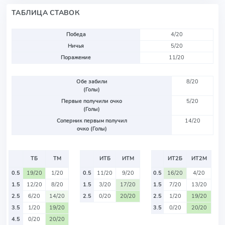
ТАБЛИЦА СТАВОК
Победа
4/20
Ничья
5/20
Поражение
11/20
Обе забили
8/20
(Голы)
Первые получили очко
5/20
(Голы)
Соперник первым получил
14/20
очко (Голы)
ТБ
ТМ
ИТБ
ИТМ
ИТ2Б
ИТ2М
0.5
19/20
1/20
0.5
11/20
9/20
0.5
16/20
4/20
1.5
12/20
8/20
1.5
3/20
17/20
1.5
7/20
13/20
2.5
6/20
14/20
2.5
0/20
20/20
2.5
1/20
19/20
3.5
1/20
19/20
3.5
0/20
20/20
4.5
0/20
20/20