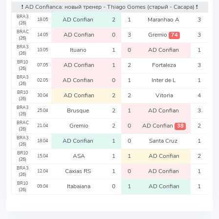
❗️ AD Confianca: новый тренер - Thiago Gomes
(старый - Cacapa)
❗️
BRA3
AD Confian
2
1
Maranhao A
3
18.05
(26)
BRAC
AD Confian
0
3
Gremio
3
74
14.05
(26)
BRA3
Ituano
1
0
AD Confian
1
10.05
(26)
BR10
AD Confian
1
2
Fortaleza
3
07.05
(26)
BRA3
AD Confian
0
1
Inter de L
1
02.05
(26)
BR10
AD Confian
2
2
Vitoria
4
30.04
(26)
BRA3
Brusque
2
1
AD Confian
3
25.04
(26)
BRAC
Gremio
2
0
AD Confian
2
38
21.04
(26)
BRA3
AD Confian
1
0
Santa Cruz
1
18.04
(26)
BR10
ASA
1
1
AD Confian
2
15.04
(26)
BRA3
Caxias RS
1
0
AD Confian
1
12.04
(26)
BR10
Itabaiana
0
1
AD Confian
1
09.04
(26)