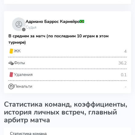
Адриано Баррос Карнейро
Судья
⬤
В среднем за матч (по последним 10 играм в этом
турнире)
4
ЖК
36.2
Фолы
0.1
Удаления
-
Пенальти
Статистика команд, коэффициенты,
история личных встреч, главный
арбитр матча
Статистика команд