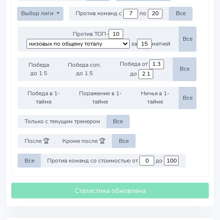
Выбор лиги
Против команд с
по
Все
Против ТОП-
Все
за
матчей
Победа от
Победа
Победа соп.
Все
до 1.5
до 1.5
до
Победа в 1-
Поражение в 1-
Ничья в 1-
Все
тайме
тайме
тайме
Только с текущим тренером
Все
После 🏆
Кроме после 🏆
Все
Все
Против команд со стоимостью от
до
Статистика обновлена