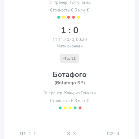
Гл. тренер: Тьяго Гомес
Стоимость: 0.5 млн. €
⬤
⬤
⬤
⬤
⬤
1 : 0
11.11.2020, 00:30
Матч окончен
Тур 21
Ботафого
(Botafogo SP)
Гл. тренер: Клаудио Тенкати
Стоимость: 6.8 млн. €
⬤
⬤
⬤
⬤
⬤
П1:
2.1
Х:
3
П2:
4